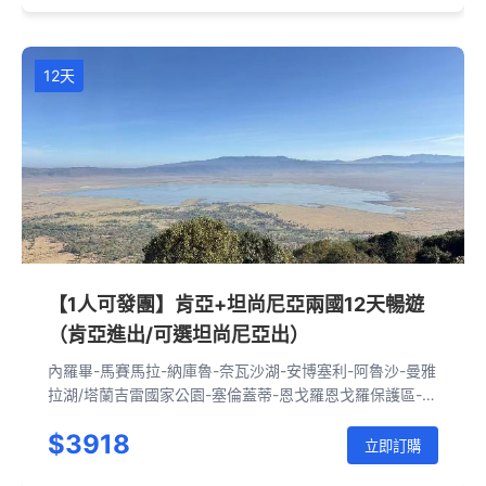
12天
【1人可發團】肯亞+坦尚尼亞兩國12天暢遊
（肯亞進出/可選坦尚尼亞出）
內羅畢-馬賽馬拉-納庫魯-奈瓦沙湖-安博塞利-阿魯沙-曼雅
拉湖/塔蘭吉雷國家公園-塞倫蓋蒂-恩戈羅恩戈羅保護區-恩
戈羅恩戈羅火山口-阿魯沙-內羅畢
$3918
立即訂購