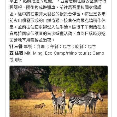
早上 7 點前抵達的班機），並帶您前往辦公室進行行
程簡報，隨後換成遊獵車，前往馬賽馬拉國家保護
區。途中將在東非大裂谷的觀景台停留，這里是多年
前火山噴發形成的自然奇觀。接着在納羅克鎮稍作休
息，並前往住宿處辦理入住手續。隨後下午開始在馬
賽馬拉國家保護區的首次遊獵活動，直到日落時分返
回營地享用晚餐並過夜。
三餐
早餐：自理 ；午餐：包含；晚餐：包含
住宿
Miti Mingi Eco Camp/rhino tourist Camp
或同級