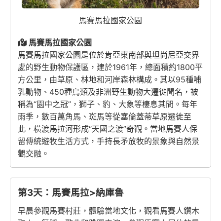
馬賽馬拉國家公園
馬賽馬拉國家公園
馬賽馬拉國家公園是位於
肯亞
東南部與
坦尚尼亞
交界
處的野生動物保護區
，建於1961年，總面積約1800平
方公里，由草原、林地和河岸森林構成
。其以95種哺
乳動物、450種鳥類及非洲野生動物大遷徙聞名，被
稱為“園中之冠”，獅子、豹、大象等棲息其間
。每年
雨季，數百萬角馬、斑馬等從
塞倫蓋蒂草原
遷徙至
此，橫渡
馬拉河
形成“天國之渡”奇觀。當地
馬賽人
保
留傳統遊牧生活方式，手持長矛放牧的景象與自然景
觀交融
。
第3天：馬賽馬拉>納庫魯
早晨參觀馬賽村莊，體驗當地文化，觀看馬賽人鑽木