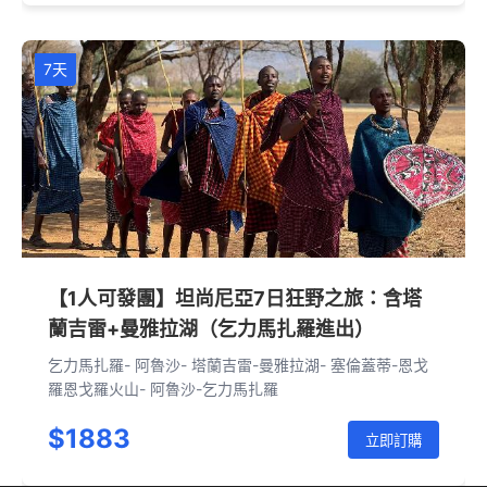
7天
【1人可發團】坦尚尼亞7日狂野之旅：含塔
蘭吉雷+曼雅拉湖（乞力馬扎羅進出）
乞力馬扎羅- 阿魯沙- 塔蘭吉雷-曼雅拉湖- 塞倫蓋蒂-恩戈
羅恩戈羅火山- 阿魯沙-乞力馬扎羅
$1883
立即訂購