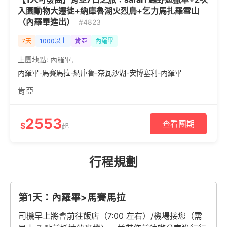
入園動物大遷徙+納庫魯湖火烈鳥+乞力馬扎羅雪山
（內羅畢進出）
#4823
7天
1000以上
肯亞
內羅畢
上團地點:
內羅畢
,
內羅畢-馬賽馬拉-納庫魯-奈瓦沙湖-安博塞利-內羅畢
肯亞
2553
查看團期
$
起
行程規劃
第1天：內羅畢>馬賽馬拉
司機早上將會前往飯店（7:00 左右）/機場接您（需