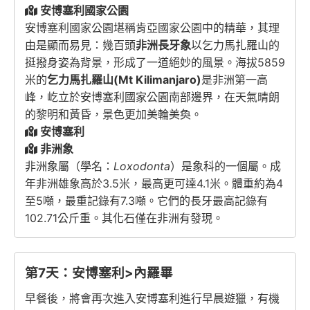
安博塞利國家公園
安博塞利國家公園堪稱肯亞國家公園中的精華，其理
由是顯而易見：幾百頭
非洲長牙象
以乞力馬扎羅山的
挺撥身姿為背景，形成了一道絕妙的風景。海拔5859
米的
乞力馬扎羅山(Mt Kilimanjaro)
是非洲第一高
峰，屹立於安博塞利國家公園南部邊界，在天氣晴朗
的黎明和黃昏，景色更加美輪美奐。
安博塞利
非洲象
非洲象屬（學名：
Loxodonta
）是象科的一個屬。成
年非洲雄象高於3.5米，最高更可達4.1米。體重約為4
至5噸，最重記錄有7.3噸。它們的長牙最高記錄有
102.71公斤重。其化石僅在非洲有發現。
第7天：安博塞利>內羅畢
早餐後，將會再次進入安博塞利進行早晨遊獵，有機