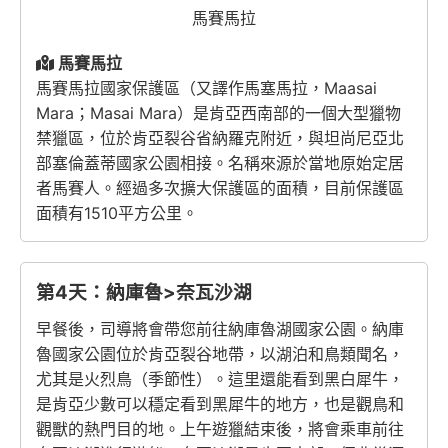
馬賽馬拉
馬賽馬拉
馬賽馬拉國家保護區（又譯作馬塞馬拉，Maasai
Mara；Masai Mara）是肯亞西南部的一個大型獵物
禁獵區，位於肯亞裂谷省納羅克附近，與坦尚尼亞北
部塞倫蓋蒂國家公園相接。名稱來源於當地原始定居
者馬賽人。經過多次擴大保護區的面積，目前保護區
面積有1510平方公里。
第4天：納庫魯>奈瓦沙湖
早餐後，司導將會帶您前往納庫魯湖國家公園。納庫
魯國家公園位於肯亞裂谷地帶，以湖泊和鳥類聞名，
尤其是火烈鳥（季節性）。這里還能看到黑白犀牛，
是肯亞少數可以穩定看到黑犀牛的地方，也是觀鳥和
觀獸的熱門目的地。上午遊獵結束後，將會乘車前往