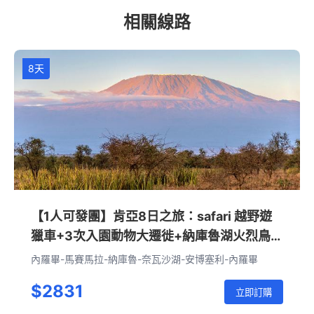
相關線路
8天
【1人可發團】肯亞8日之旅：safari 越野遊
獵車+3次入園動物大遷徙+納庫魯湖火烈鳥
+乞力馬扎羅雪山（內羅畢進出）
內羅畢-馬賽馬拉-納庫魯-奈瓦沙湖-安博塞利-內羅畢
$2831
立即訂購