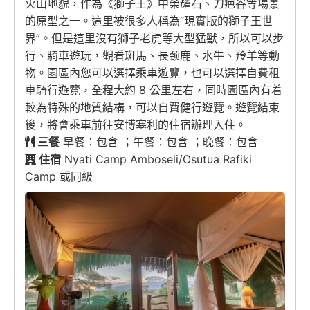
火山地貌，作為《獅子王》中榮耀石、刀疤谷等場景
的原型之一。這里被很多人稱為“現實版的獅子王世
界”。但是這里沒有獅子老虎等大型猛獸，所以可以步
行、騎車遊玩，觀看斑馬、長颈鹿、水牛、羚羊等動
物。園區內您可以選擇乘車遊覽，也可以選擇自費租
車騎行遊覽，全程大約 8 公里左右，同時園區內有着
較為特殊的地質結構，可以自費健行遊覽。遊覽結束
後，將會乘車前往安博塞利的住宿辦理入住。
三餐
早餐：包含 ；午餐：包含 ；晚餐：包含
住宿
Nyati Camp Amboseli/Osutua Rafiki
Camp 或同級