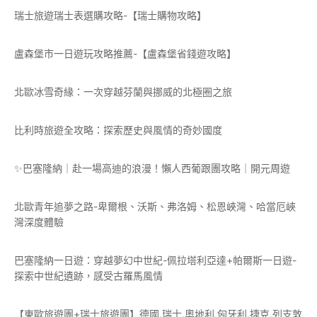
瑞士旅遊瑞士表選購攻略-【瑞士購物攻略】
盧森堡市一日遊玩攻略推薦-【盧森堡省錢遊攻略】
北歐冰雪奇緣：一次穿越芬蘭與挪威的北極圈之旅
比利時旅遊全攻略：探索歷史與風情的奇妙國度
✨巴塞隆納｜赴一場高迪的浪漫！懶人西葡跟團攻略｜開元周遊
北歐青年追夢之路-卑爾根、沃斯、弗洛姆、松恩峽灣、哈當厄峽
灣深度體驗
巴塞隆納一日遊：穿越夢幻中世紀-佩拉塔利亞達+帕爾斯一日遊-
探索中世紀遺跡，感受古羅馬風情
【東歐旅遊團+瑞士旅遊團】德國,瑞士,奧地利,匈牙利,捷克,列支敦