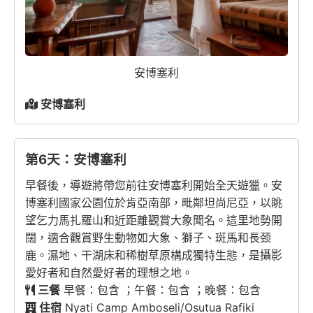
安博塞利
安博塞利
第6天：安博塞利
早餐後，導遊將帶您前往安博塞利開始全天遊獵。安
博塞利國家公園位於肯亞南部，毗鄰坦尚尼亞，以眺
望乞力馬扎羅山和近距離觀賞大象聞名。這里地勢開
闊，適合觀賞野生動物如大象、獅子、斑馬和長颈
鹿。濕地、干湖床和稀樹草原構成獨特生態，是攝影
愛好者和自然愛好者的理想之地。
三餐
早餐：包含 ；午餐：包含 ；晚餐：包含
住宿
Nyati Camp Amboseli/Osutua Rafiki