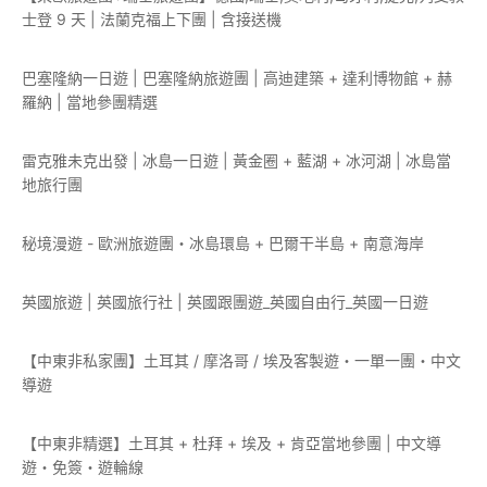
士登 9 天 | 法蘭克福上下團 | 含接送機
巴塞隆納一日遊 | 巴塞隆納旅遊團 | 高迪建築 + 達利博物館 + 赫
羅納 | 當地參團精選
雷克雅未克出發 | 冰島一日遊 | 黃金圈 + 藍湖 + 冰河湖 | 冰島當
地旅行團
秘境漫遊 - 歐洲旅遊團・冰島環島 + 巴爾干半島 + 南意海岸
英國旅遊 | 英國旅行社 | 英國跟團遊_英國自由行_英國一日遊
【中東非私家團】土耳其 / 摩洛哥 / 埃及客製遊・一單一團・中文
導遊
【中東非精選】土耳其 + 杜拜 + 埃及 + 肯亞當地參團 | 中文導
遊・免簽・遊輪線