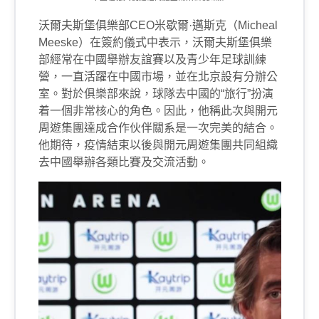
沃爾夫斯堡俱樂部
CEO
米歇爾·邁斯克（
Micheal
Meeske
）在簽約儀式中表示，沃爾夫斯堡俱樂
部經常在中國舉辦友誼賽以及青少年足球訓練
營，一直活躍在中國市場，並在北京設有分辦公
室。對於俱樂部來說，球隊去中國的“旅行”扮演
着一個非常核心的角色。因此，他稱此次與開元
周遊集團達成合作伙伴關系是一次完美的結合。
他期待，疫情結束以後與開元周遊集團共同組織
去中國舉辦各類比賽及交流活動。