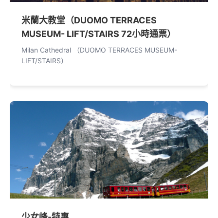
米蘭大教堂（DUOMO TERRACES
MUSEUM- LIFT/STAIRS 72小時通票）
Milan Cathedral （DUOMO TERRACES MUSEUM-
LIFT/STAIRS）
少女峰-特惠