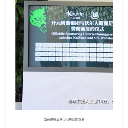
開元周遊集團
CEO
周鴻圖緻辭