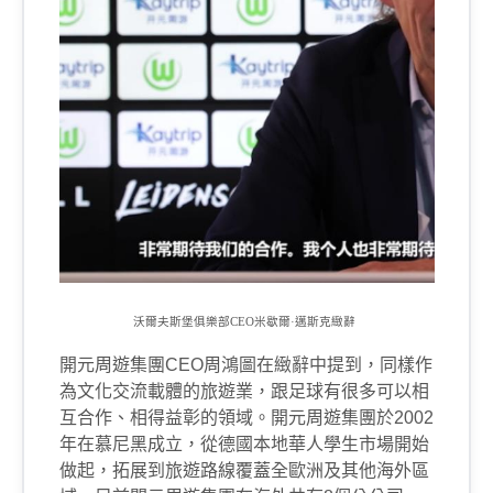
沃爾夫斯堡俱樂部
CEO
米歇爾·邁斯克緻辭
開元周遊集團
CEO
周鴻圖在緻辭中提到，同樣作
為文化交流載體的旅遊業，跟足球有很多可以相
互合作、相得益彰的領域。開元周遊集團於
2002
年在慕尼黑成立，從德國本地華人學生市場開始
做起，拓展到旅遊路線覆蓋全歐洲及其他海外區