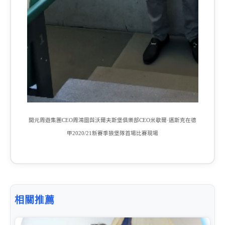
開元周遊集團
CEO
周鴻圖與沃爾夫斯堡俱樂部
CEO
米歇爾·邁斯克在德
甲
2020/21
新賽季狼堡隊首場比賽現場
相關推薦