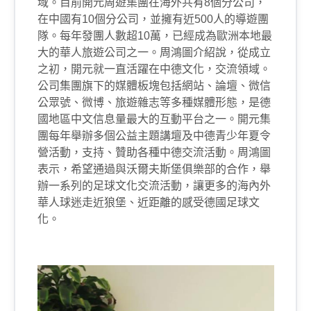
域。目前開元周遊集團在海外共有
8
個分公司，
在中國有
10
個分公司，並擁有近
500
人的導遊團
隊。每年發團人數超
10
萬，已經成為歐洲本地最
大的華人旅遊公司之一。周鴻圖介紹說，從成立
之初，開元就一直活躍在中德文化，交流領域。
公司集團旗下的媒體板塊包括網站、論壇、微信
公眾號、微博、旅遊雜志等多種媒體形態，是德
國地區中文信息量最大的互動平台之一。開元集
團每年舉辦多個公益主題講壇及中德青少年夏令
營活動，支持、贊助各種中德交流活動。周鴻圖
表示，希望通過與沃爾夫斯堡俱樂部的合作，舉
辦一系列的足球文化交流活動，讓更多的海內外
華人球迷走近狼堡、近距離的感受德國足球文
化。