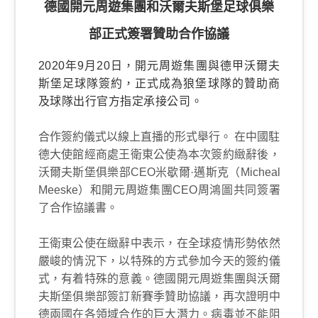
德國開元周遊集團和沃爾夫斯堡足球俱樂
部正式簽署贊助合作協議
2020年9月20日，開元周遊集團與德甲沃爾夫
斯堡足球隊簽約，正式成為狼堡球隊的贊助商
及球隊出行官方指定承接公司。
合作簽約儀式以線上直播的形式舉行。 在中國駐
德大使館經商處王衛東公使為本次簽約緻辭後，
沃爾夫斯堡俱樂部
CEO
米歇爾·邁斯克（
Micheal
Meeske
）和開元周遊集團
CEO
周鴻圖共同簽署
了合作協議書。
王衛東公使在緻辭中表示，在全球疫情形勢依然
嚴峻的情況下，以特殊的方式參加今天的簽約儀
式，有着特殊的意義。德國開元周遊集團與沃爾
夫斯堡俱樂部簽訂新賽季贊助協議，再次證明中
德兩國在各領域合作的巨大潛力。病毒並不能阻