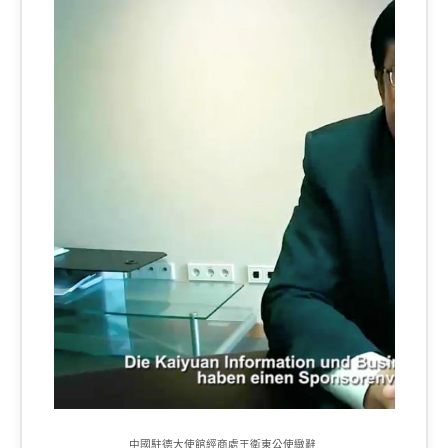
中國駐德大使館經商處王衛東公使緻辭