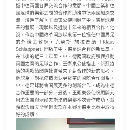
擋中德兩國各界交流合作的意願。中國企業和德
國足球俱樂部之間的合作將助推中德兩國加深交
流、增進了解。王衛東公使回顧了中、德足球產
業的發展、現狀以及近幾十年來的相互合作。他
說，作為中國改革開放以來第一位擔任中國男足
的外籍主教練，克勞斯·施拉普納（
Klaus
Schlappner
）開啟了中、德足球合作的新篇章。
在此後的近三十年里，中、德兩國政府積極推動
兩國之間的足球合作。王衛東公使指出，新冠疫
情的挑戰給國際社會帶來了對合作的新的思考。
他認為，對抗疫情需要更緊密的國際合作關系。
中、德足球將會開展更多的創新合作，成為中德
合作重要的一部分。最後，王衛東公使祝願開元
周遊集團與沃爾夫斯堡俱樂部本次合作成功，並
預祝沃爾夫斯堡俱樂部在本賽季德甲比賽中取得
好的成績。