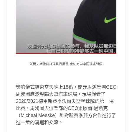
沃爾夫斯堡前鋒球員丹尼爾·金切克向中國球迷問候
簽約儀式結束當天晚上
18
點，開元周遊集團
CEO
周鴻圖應邀親臨大眾汽車球場，現場觀看了
2020/2021
德甲新賽季沃爾夫斯堡球隊的第一場
比賽。周鴻圖與俱樂部的
CEO
米歇爾·邁斯克
（
Micheal Meeske
）針對新賽季雙方合作進行了
進一步的溝通和交流。