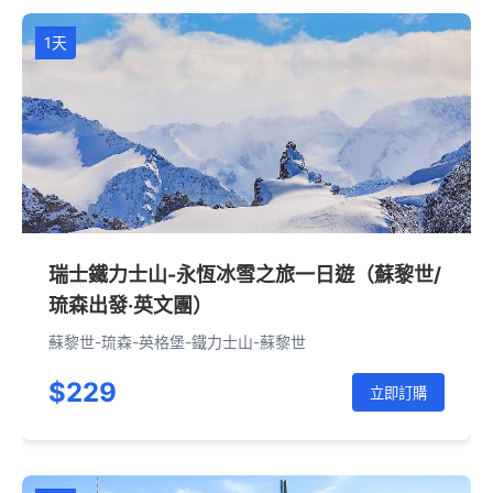
1天
瑞士鐵力士山-永恆冰雪之旅一日遊（蘇黎世/
琉森出發·英文團）
蘇黎世-琉森-英格堡-鐵力士山-蘇黎世
$229
立即訂購