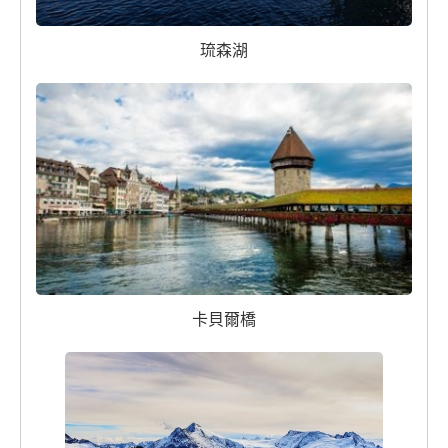
琉森湖
卡貝爾橋