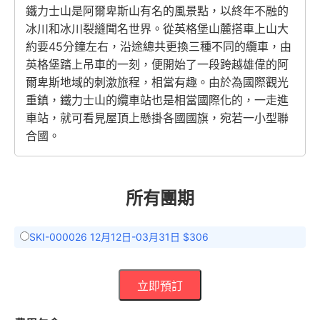
鐵力士山是阿爾卑斯山有名的風景點，以終年不融的
冰川和冰川裂縫聞名世界。從英格堡山麓搭車上山大
約要45分鐘左右，沿途總共更換三種不同的纜車，由
英格堡踏上吊車的一刻，便開始了一段跨越雄偉的阿
爾卑斯地域的刺激旅程，相當有趣。由於為國際觀光
重鎮，鐵力士山的纜車站也是相當國際化的，一走進
車站，就可看見屋頂上懸掛各國國旗，宛若一小型聯
合國。
所有團期
SKI-000026 12月12日-03月31日 $306
立即預訂