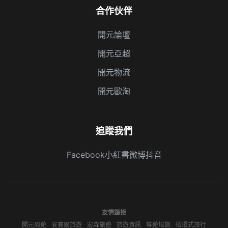
合作伙伴
開元論壇
開元亞超
開元物流
開元歐淘
追蹤我們
Facebook
小紅書
微博
抖音
友情鏈接
開元周遊
安賽爾旅遊
宏森旅遊
旅遊資訊
導遊培訓
循環式旅行