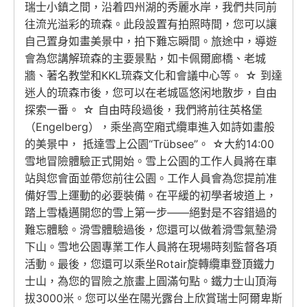
瑞士小鎮之間，沿着四州湖的秀麗水岸，我們共同前
往流光溢彩的琉森。此段設置有拍照時間，您可以讓
自己置身如畫美景中，拍下難忘瞬間。旅途中，導遊
會為您講解琉森的主要景點，如卡佩爾廊橋、老城
牆、著名教堂和KKL琉森文化和會議中心等。 ☆ 到達
迷人的琉森市後，您可以在老城區悠闲地散步，自由
探索一番。 ☆ 自由時段過後，我們將前往英格堡
（Engelberg），乘坐高空廂式纜車進入如詩如畫般
的美景中， 抵達雪上公園“Trübsee”。 ☆大約14:00
雪地冒險體驗正式開始。雪上公園的工作人員將在車
站與您會面並帶您前往公園。工作人員會為您提前准
備好雪上運動的必要裝備。在平緩的初學者坡道上，
踏上雪橇邁開您的雪上第一步——絕對是不容錯過的
難忘體驗。滑雪體驗過後，您還可以做着滑雪氣墊滑
下山。雪地公園專業工作人員將在現場時刻監督各項
活動。最後，您還可以乘坐Rotair旋轉纜車登頂鐵力
士山，為您的冒險之旅畫上圓滿句點。鐵力士山頂海
拔3000米。您可以坐在陽光露台上欣賞瑞士阿爾卑斯