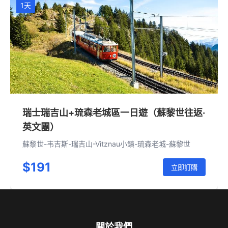
1天
瑞士瑞吉山+琉森老城區一日遊（蘇黎世往返·
英文團）
蘇黎世-韦吉斯-瑞吉山-Vitznau小鎮-琉森老城-蘇黎世
$191
立即訂購
關於我們