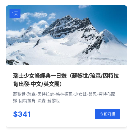
1天
瑞士少女峰經典一日遊（蘇黎世/琉森/因特拉
肯出發·中文/英文團）
蘇黎世-琉森-因特拉肯-格林德瓦-少女峰-翁恩-勞特布龍
嫩-因特拉肯-琉森-蘇黎世
$341
立即訂購