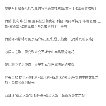
戛納有什麼好吃的?_戛納特色美食推薦(圖文)-【法國美食攻略】
荷蘭-比利時-法國-盧森堡法蘭克福-科隆-阿姆斯特丹-布魯塞爾-巴
黎-盧森堡-法蘭克福：時光雕刻的千年畫卷
荷蘭阿姆斯特丹號景點介紹_圖片_遊玩指南-【荷蘭景點攻略】
冰與火之歌：雷克雅未克至斯奈山半島環線遊記
伊比利亞半島漫遊：從里斯本到巴塞隆納的旅程
醉美東歐 捷克+奧地利+匈牙利+斯洛伐克6日遊-探訪中歐文化之
都，領略多瑙河風光
西班牙“番茄大戰”節特色遊-番茄大戰、藝術與歷史之旅