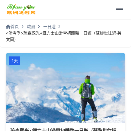
首頁
歐洲
一日遊
<滑雪季>琉森觀光+鐵力士山滑雪初體驗一日遊（蘇黎世往返·英
文團）
1天
琉森觀光+鐵力士山滑雪初體驗一日遊（蘇黎世往返·