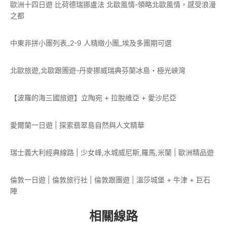
歐洲十四日遊 比荷德瑞挪盧法 北歐風情-領略北歐風情，感受浪漫
之都
中東非拼小團列表_2-9 人精緻小團_埃及多團期可選
北歐旅遊,北歐跟團遊-丹麥挪威瑞典芬蘭冰島・極光峽灣
【波羅的海三國旅遊】立陶宛 + 拉脫維亞 + 愛沙尼亞
愛爾蘭一日遊 | 探索翡翠島自然與人文精華
瑞士義大利經典線路 | 少女峰,水城威尼斯,羅馬,米蘭 | 歐洲精品遊
倫敦一日遊 | 倫敦旅行社 | 倫敦跟團遊 | 溫莎城堡 + 牛津 + 巨石
陣
相關線路