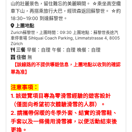
山的壯麗景色，留住難忘的美麗瞬間。 ☆乘坐高空纜
車下山，再搭乘旅行大巴，經琉森返回蘇黎世。 ☆約
18:30~19:00 到達蘇黎世。
上團地點
Zurich蘇黎世，上團時間：09:30 上團地點：蘇黎世長途汽
車停車場 Sihlquai Coach Parking, Limmatstrasse 4, 8005
Zürich
三餐
早餐：自理 午餐：自理 晚餐：自理
住宿
無
【該線路的不提供導遊信息，上團地點以收到的確認
單為准】
注意事項：
1. 該遊覽項目專為零滑雪經驗的遊客設計
（僅面向希望初次體驗滑雪的人群）。
2. 請攜帶保暖的冬季外套、結實的滑雪鞋、
手套以及一條備用滑雪褲，以便活動結束後
更換。