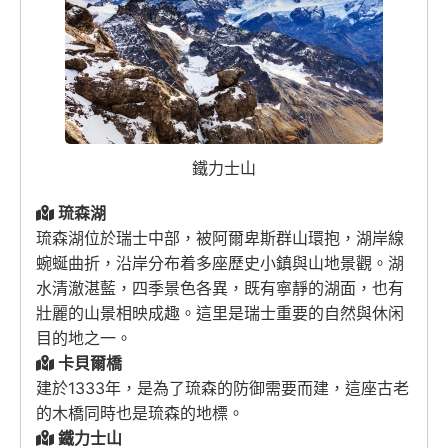
鐵力士山
琉森湖
琉森湖位於瑞士中部，被阿爾卑斯群山環抱，湖岸線
蜿蜒曲折，沿岸分布着多座歷史小鎮與山地景觀。湖
水清澈湛藍，四季景色各異，既有寧靜的湖面，也有
壯麗的山景相映成趣。這里是瑞士重要的自然與休闲
目的地之一。
卡貝爾橋
建於1333年，是為了琉森的防御需要而建，這座古老
的木橋同時也是琉森的地標。
鐵力士山