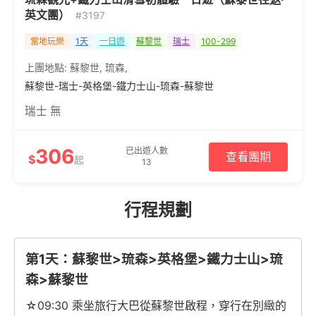
英文團）
#3197
當地玩樂
1天
一日遊
蘇黎世
瑞士
100-299
上團地點:
蘇黎世
,
琉森
,
蘇黎世-瑞士-英格堡-鐵力士山-琉森-蘇黎世
瑞士 無
306
已出遊人數
查看團期
$
起
13
行程規劃
第1天：蘇黎世>琉森>英格堡>鐵力士山>琉
森>蘇黎世
☆09:30 乘坐旅行大巴從蘇黎世啟程，穿行在別緻的