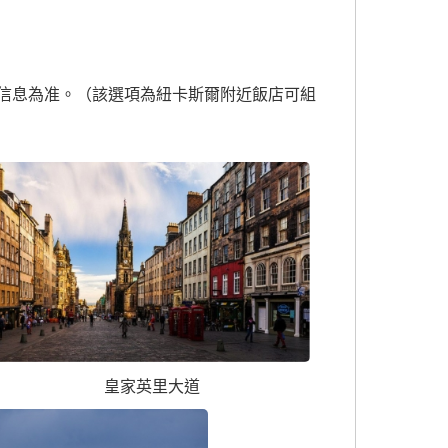
館信息為准。（該選項為紐卡斯爾附近飯店可組
皇家英里大道