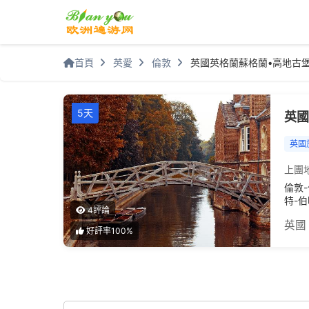
首頁
英愛
倫敦
英國英格蘭蘇格蘭•高地古堡
5天
英國
英國
上團
倫敦
特-伯
4評論
英國
好評率100%