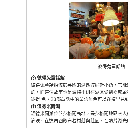
彼得兔童話館
彼得兔童話館
彼得兔童話館位於英國的湖區波尼斯小鎮，它毗
的，而這個故事也是波特小姐在湖區受到靈感啟
彼得 兔，23部童話中的童話角色可以在這里見
溫德米爾湖
溫德米爾湖位於英格蘭高地，是英格蘭地區較大
滴淚。在這周圍散布着村莊與莊園，在這片湖光