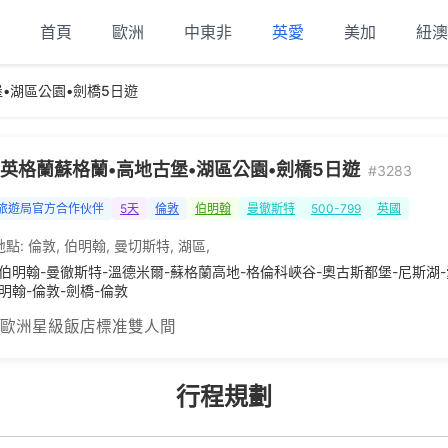
首頁
歐洲
中東非
英愛
美加
紐澳
•湖區公園•劍橋5日遊
英格蘭蘇格蘭•高地古堡•湖區公園•劍橋5日遊
#3283
旅遊局官方合作伙伴
5天
倫敦
伯明翰
曼徹斯特
500-799
英國
地點:
倫敦
,
伯明翰
,
曼切斯特
,
湖區
,
-伯明翰-曼徹斯特-溫德米爾-蘇格蘭高地-格倫科峽谷-奧古斯都堡-尼斯湖-
明翰-倫敦-劍橋-倫敦
 歐洲星級飯店標准雙人間
行程規劃