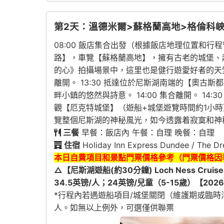
第2天：溫德米爾>蘇格蘭高地>格倫科
08:00 飯店集合出發（根據飯店地理位置和行
路】，車覽【蘇格蘭高地】，擁有古老的城堡、
的心》拍攝場景中，這里也是健行遊愛好者的天堂，可
離開。 13:30 抵達位於尼斯湖南端的【奧
畔小鎮的悠然與詩意。 14:00 集合離開。 
觀【厄克特城堡】（遊船+城堡遊覽時間約1小
覽整個尼斯湖的神秘風光，如今透露着寂寞和神秘。
三餐
早餐：飯店內 午餐：自理 晚餐：自理
住宿
Holiday Inn Express Dundee /
本日自費項目和景點門票價格參考（門票價格因
△【尼斯湖遊船(約30分鐘) Loch Ness Cruis
34.5英镑/人；24英镑/兒童（5-15歲）【202
*行程內若遇遊船項目/城堡關閉（維護期或臨
人。如無以上例外，可選僅供聯票