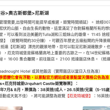
峽谷>奧古斯都堡>尼斯湖
程管理需要,出發時間可能提早或推遲，遊覽時間順延）。 途經0
起伏的山脈、自由生長的動物，這里滿足了你對蘇格蘭所有的想
以看到淡泊美麗的Tulla湖和三姐妹山的雄偉。 11:45 途經威
古斯都堡】（遊覽時間約30分鐘），可觀百年歷史五級船閘的升降
14:30 抵達【尼斯湖】漂亮的觀景地帶，您可以駐足尼斯湖邊散
時），厄克特城堡是蘇格蘭高地上重要的古跡之一，在14世紀蘇
 16:00 集合離開，前往飯店。 21:00 抵達飯店休息。
 The Dreadnought Hotel 或其他飯店（實際飯店以當日入住為准）
季節變化會有浮動，以景點官方網站或者景點當天價格公告為准
es+厄克特城堡Urquhart Castle遊覽聯票】：
6年7月& 8月，票價為：38英镑/成人，26.5英镑/兒童（5-15
時活動或天氣不佳），將可能調整為遊覽
【厄克特城堡】
：16英镑