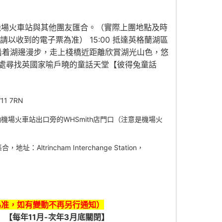
 伯明翰機場火車站與其他團友匯合。（實際上團地點及時
請以收到的電子票為准） 15:00 抵達英格蘭湖區
沿着湖邊漫步，走上棧橋近距離欣賞湖光山色，悠
處尋找英國家喻戶曉的童話天堂【彼得兔童話
11 7RN
 (BHI) 伯明翰機場火車站出口旁的WHSmith店門口（注意是機場火
Altrincham Interchange Station，
為准，
如有變動不再另行通知
）
15歲）【每年11月-次年3月底關閉】