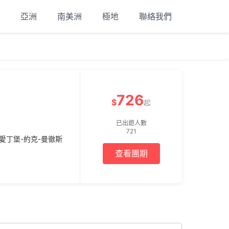
亞洲
南美洲
極地
聯絡我們
726
$
起
已出遊人數
721
愛丁堡-約克-曼徹斯
查看團期