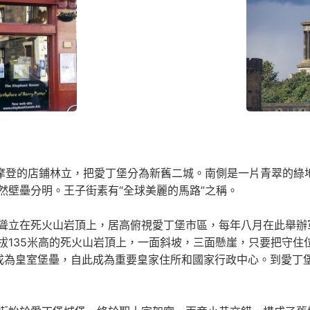
麗摩登的店鋪林立，把愛丁堡分為新舊二城。南側是一片青翠的綠
然壁壘分明。王子街素有“全球美麗的馬路”之稱。
死火山岩頂上，居高俯視愛丁堡市區，每年八月在此舉辦軍樂隊分列式
拔135米高的死火山岩頂上，一面斜坡，三面懸崖，只要把守住
成為皇室堡壘，自此成為重要皇家住所和國家行政中心。到愛丁