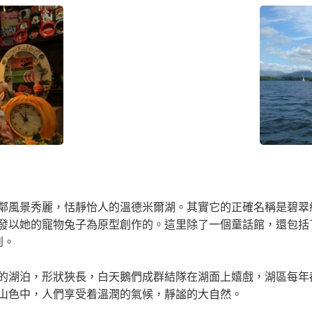
鄰風景秀麗，恬靜怡人的溫德米爾湖。其實它的正確名稱是碧翠
發以她的寵物兔子為原型創作的。這里除了一個童話館，還包括
到。
的湖泊，形狀狹長，白天鵝們成群結隊在湖面上嬉戲，湖區每年
山色中，人們享受着溫潤的氣候，靜謐的大自然。