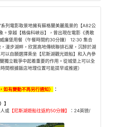
07系列電影取景地擁有蘇格蘭美麗風景的【A82公
象。穿越【格倫科峽谷】，曾出現在電影《勇敢
廉堡用餐（午餐時間約30分鐘） 12:30 集合
景緻，漫步湖畔，欣賞高地傳統聯排石屋，沉醉於湖
步，也可以自願選擇乘坐【尼斯湖觀光遊船】和入內參
格蘭獨立戰爭中起着重要的作用。從城堡上可以全
（抵達時間根據飯店地理位置可能提早或推遲）
，
如有變動不再另行通知
）
：
歲）】
/人或
【尼斯湖遊船往返約50分鐘】
：24英镑/