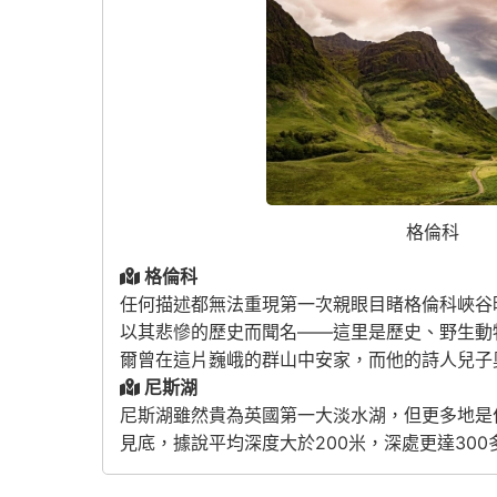
格倫科
格倫科
任何描述都無法重現第一次親眼目睹格倫科峽谷
以其悲慘的歷史而聞名——這里是歷史、野生動
爾曾在這片巍峨的群山中安家，而他的詩人兒子
尼斯湖
尼斯湖雖然貴為英國第一大淡水湖，但更多地是
見底，據說平均深度大於200米，深處更達30