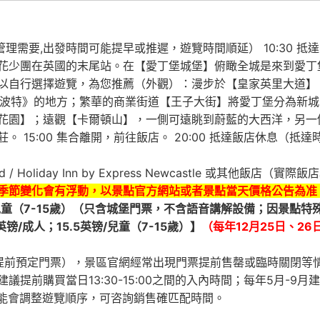
理需要,出發時間可能提早或推遲，遊覽時間順延） 10:30 抵達
花少團在英國的末尾站。在【愛丁堡城堡】俯瞰全城是來到愛丁
以自行選擇遊覽，為您推薦（外觀）：漫步於【皇家英里大道】
利波特》的地方；繁華的商業街道【王子大街】將愛丁堡分為新
花園】；遠觀【卡爾頓山】，一側可遠眺到蔚藍的大西洋，另一
 15:00 集合離開，前往飯店。 20:00 抵達飯店休息（
head / Holiday Inn by Express Newcastle 或其他飯店
季節變化會有浮動，以景點官方網站或者景點當天價格公告為准
镑/兒童（7-15歲）（只含城堡門票，不含語音講解設備；因景
镑/成人；15.5英镑/兒童（7-15歲）】
（每年12月25日、2
行提前預定門票），景區官網經常出現門票提前售罄或臨時關閉等
議提前購買當日13:30-15:00之間的入內時間；每年5月-9月建
可能會調整遊覽順序，可咨詢銷售確匹配時間。