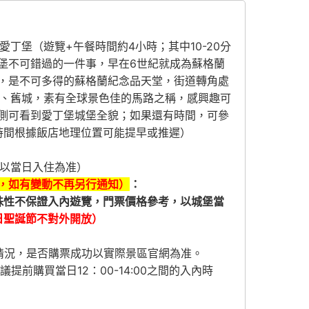
愛丁堡（遊覽+午餐時間約4小時；其中10-20分
堡不可錯過的一件事，早在6世紀就成為蘇格蘭
，是不可多得的蘇格蘭紀念品天堂，街道轉角處
城、舊城，素有全球景色佳的馬路之稱，感興趣可
側可看到愛丁堡城堡全貌；如果還有時間，可參
抵達時間根據飯店地理位置可能提早或推遲）
（實際飯店以當日入住為准）
，
如有變動不再另行通知
）
：
點特殊性不保證入內遊覽，門票價格參考，以城堡當
6日聖誕節不對外開放）
情況，是否購票成功以實際景區官網為准。
議提前購買當日12：00-14:00之間的入內時