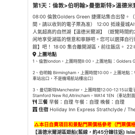
第1天：倫敦>伯明翰>曼徹斯特>溫德米
08:00 倫敦Golders Green 捷運站
間，請以收到的電子票為准） 12:00 抵達曼城A
人氣超高的自然湖【溫德米爾湖】（遊覽時間約
闲地享受湖區的愜意和寧靜吧。您可以選擇自行
館】吧！ 18:00 集合離開湖區，前往飯店。 
上團地點
1、倫敦london，上團時間8:00，上團地點：Golders Green
2、伯明翰 Birmingham，上團時間10:00，上團地點：WHSmi
車站出口，不是機場航站樓出口）
3、曼切斯特Manchester，上團時間12:00-12:15以電子
Stamford New Rd,Altrincham，WA14 1EN
三餐
早餐：自理 午餐：自理 晚餐：自理
住宿
Holiday Inn Express Strathcly
△
本日自費項目和景點門票價格參考（門票價
【溫德米爾湖區遊船(藍線，約45分鐘往返) Island