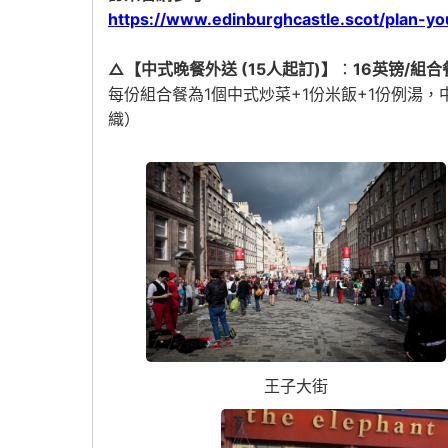
https://www.edinburghcastle.scot/plan-your
△【中式晚餐外送 (15人起訂)】
：
16英镑/組
每份組合餐為1個中式炒菜+1份米飯+1份例湯
織）
王子大街