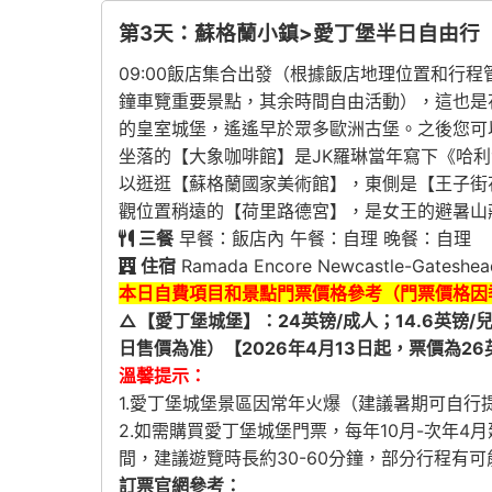
第3天：蘇格蘭小鎮>愛丁堡半日自由行
09:00飯店集合出發（根據飯店地理位置和行程管
鐘車覽重要景點，其余時間自由活動），這也是
的皇室城堡，遙遙早於眾多歐洲古堡。之後您可
坐落的【大象咖啡館】是JK羅琳當年寫下《哈
以逛逛【蘇格蘭國家美術館】，東側是【王子街
觀位置稍遠的【荷里路德宮】，是女王的避暑山莊。
三餐
早餐：飯店內 午餐：自理 晚餐：自理
住宿
Ramada Encore Newcastle-Gates
本日自費項目和景點門票價格參考（門票價格因
△【愛丁堡城堡】
：24英镑/成人；14.6英
日售價為准）【2026年4月13日起，票價為26英
溫馨提示：
1.愛丁堡城堡景區因常年火爆（建議暑期可自
2.如需購買愛丁堡城堡門票，每年10月-次年4月建
間，建議遊覽時長約30-60分鐘，部分行程有
訂票官網參考：