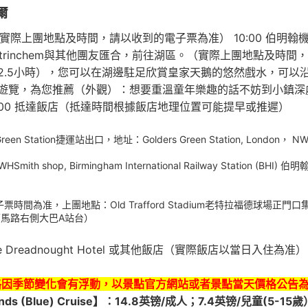
爾
集合出發。（實際上團地點及時間，請以收到的電子票為准） 10:00
ltrinchem與其他團友匯合，前往湖區。（實際上團地點及時間，
2.5小時），您可以在湖邊駐足欣賞皇家天鵝的悠然戲水，可以
遊覽，為您推薦（外觀）：想要重溫童年樂趣的話不妨到小鎮深
22:00 抵達飯店（抵達時間根據飯店地理位置可能提早或推遲）
 Station捷運站出口，地址：Golders Green Station, London， NW
th shop, Birmingham International Railway Station
票時間為准，上團地點：Old Trafford Stadium老特拉福德球場正門口集合，地址：
（車站對面馬路右側大巴A站台）
de / The Dreadnought Hotel 或其他飯店（實際飯店以當日入住為准）
格因季節變化會有浮動，以景點官方網站或者景點當天價格公告
s (Blue) Cruise】：14.8英镑/成人；7.4英镑/兒童(5-