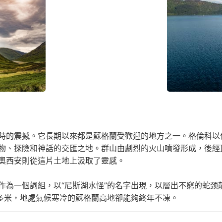
時的震撼。它長期以來都是蘇格蘭受歡迎的地方之一。
格倫科以
物、探險和神話的交匯之地。群山由劇烈的火山噴發形成，後經
奧西安則從這片土地上汲取了靈感。
作為一個詞組，以“尼斯湖水怪”的名字出現，以層出不窮的蛇颈
0多米，地處氣候寒冷的蘇格蘭高地卻能夠終年不凍。