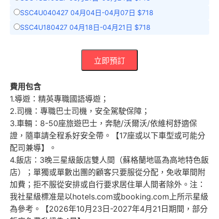
SSC4U040427 04月04日-04月07日 $718
SSC4U180427 04月18日-04月21日 $718
立即預訂
費用包含
1.導遊：精英專職國語導遊；
2.司機：專職巴士司機，安全駕駛保障；
3.車輛：8-50座旅遊巴士，奔馳/沃爾沃/依維柯舒適保
證，隨車請全程系好安全帶。【17座或以下車型或可能分
配司兼導】。
4.飯店：3晚三星級飯店雙人間（蘇格蘭地區為高地特色飯
店）；單獨或單數出團的顧客只要服從分配，免收單間附
加費；拒不服從安排或自行要求居住單人間者除外。注：
我社星級標准是以hotels.com或booking.com上所示星級
為參考。【2026年10月23日-2027年4月21日期間，部分