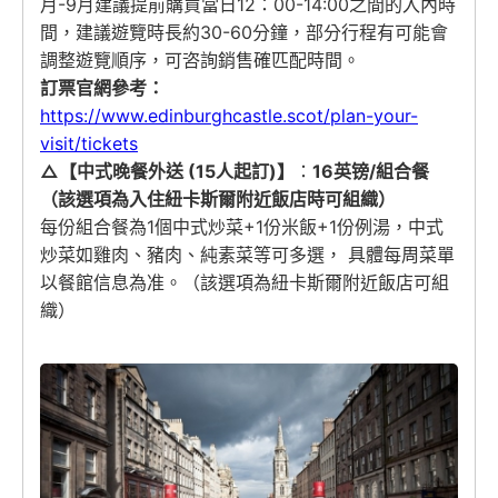
月-9月建議提前購買當日12：00-14:00之間的入內時
間，建議遊覽時長約30-60分鐘，部分行程有可能會
調整遊覽順序，可咨詢銷售確匹配時間。
訂票官網參考：
https://www.edinburghcastle.scot/plan-your-
visit/tickets
△【中式晚餐外送 (15人起訂)】
：
16英镑/組合餐
（該選項為入住紐卡斯爾附近飯店時可組織）
每份組合餐為1個中式炒菜+1份米飯+1份例湯，中式
炒菜如雞肉、豬肉、純素菜等可多選， 具體每周菜單
以餐館信息為准。（該選項為紐卡斯爾附近飯店可組
織）