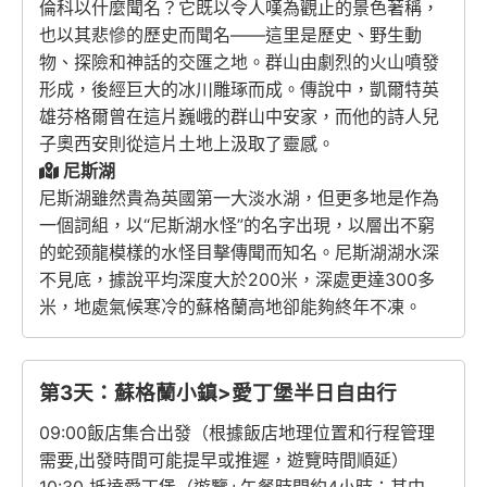
倫科以什麼聞名？它既以令人嘆為觀止的景色著稱，
也以其悲慘的歷史而聞名——這里是歷史、野生動
物、探險和神話的交匯之地。群山由劇烈的火山噴發
形成，後經巨大的冰川雕琢而成。傳說中，凱爾特英
雄芬格爾曾在這片巍峨的群山中安家，而他的詩人兒
子奧西安則從這片土地上汲取了靈感。
尼斯湖
尼斯湖雖然貴為英國第一大淡水湖，但更多地是作為
一個詞組，以“尼斯湖水怪”的名字出現，以層出不窮
的蛇颈龍模樣的水怪目擊傳聞而知名。尼斯湖湖水深
不見底，據說平均深度大於200米，深處更達300多
米，地處氣候寒冷的蘇格蘭高地卻能夠終年不凍。
第3天：蘇格蘭小鎮>愛丁堡半日自由行
09:00飯店集合出發（根據飯店地理位置和行程管理
需要,出發時間可能提早或推遲，遊覽時間順延）