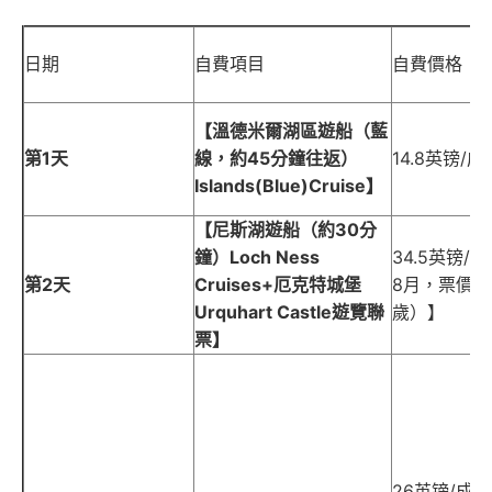
日期
自費項目
自費價格
【溫德米爾湖區遊船（藍
第1天
線，約45分鐘往返）
14.8英镑/
Islands(Blue)Cruise】
【尼斯湖遊船（約30分
鐘）Loch Ness
34.5英镑/
第2天
Cruises+厄克特城堡
8月，票價為：
Urquhart Castle遊覽聯
歲）】
票】
26英镑/成人