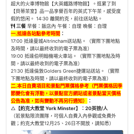
超大的火車博物館【大英鐵路博物館】。逛累了到
【貝蒂茶室】品一品享譽百年的英式下午茶，感受度
假的悠闲。 14:30 離開約克，前往送站點。
三餐
早餐：飯店內 午餐：自理 晚餐：自理
一.抵達各站點參考時間
：
17:00 抵達曼城Altrincham送站點。（實際下團地點
及時間，請以最終收到的電子票為准）
19:00 抵達伯明翰機場火車站。（實際下團地點及時
間，請以最終收到的電子票為准）
21:30 抵達倫敦Golders Green捷運站送站。（實際
下團地點及時間，請以最終收到的電子票為准）
二.本日自費項目和景點門票價格參考（門票價格因季
節變化會有浮動，以景點官方網站或者景點當天價格
公告為准，
如有變動不再另行通知
）
：
△
【約克大教堂 York Minster】：20英镑/人
（若景點限流團隊，可個人自費入內參觀或免費外
觀；約克大教堂12月25、26日不開放，請知悉）