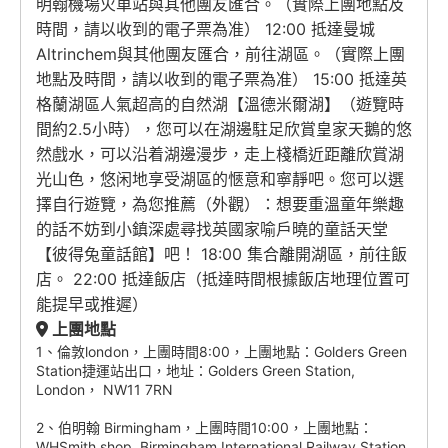
明翰機場火車站與其他團友匯合。（實際上團地點及
時間，請以收到的電子票為准） 12:00 抵達曼城
Altrinchem與其他團友匯合，前往湖區。（實際上團
地點及時間，請以收到的電子票為准） 15:00 抵達英
格蘭湖區人氣超高的自然湖【溫德米爾湖】（遊覽時
間約2.5小時），您可以在湖邊駐足欣賞皇家天鵝的悠
然戲水，可以沿着湖邊漫步，走上棧橋近距離欣賞湖
光山色，悠闲地享受湖區的愜意和寧靜吧。您可以選
擇自行遊覽，為您推薦（外觀）：想要重溫童年樂趣
的話不妨到小鎮深處尋找英國家喻戶曉的童話天堂
【彼得兔童話館】吧！ 18:00 集合離開湖區，前往飯
店。 22:00 抵達飯店（抵達時間根據飯店地理位置可
能提早或推遲）
上團地點
1、倫敦london，上團時間8:00，上團地點：Golders Green
Station捷運站出口，地址：Golders Green Station,
London， NW11 7RN
2、伯明翰 Birmingham，上團時間10:00，上團地點：
WHSmith shop, Birmingham International Railway Station