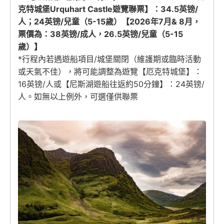
克特城堡Urquhart Castle遊覽聯票】：34.5英镑/
人；24英镑/兒童（5-15歲）【2026年7月& 8月，
票價為：38英镑/成人，26.5英镑/兒童（5-15
歲）】
*行程內若遇遊船項目/城堡關閉（維護期或臨時活動
或天氣不佳），將可能調整為遊覽【厄克特城堡】：
16英镑/人或【尼斯湖遊船往返約50分鐘】：24英镑/
人。如無以上例外，可選僅供聯票