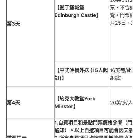
【愛丁堡城堡
票，不含語
Edinburgh Castle】
覽，門票價
月25日、2
第3天
【中式晚餐外送 (15人起
16英镑/組
訂)】
組織）
【約克大教堂York
第4天
20英镑/人
Minster】
1.自費項目和景點門票價格參考（門
通知）。以上自選項目可能會因天氣