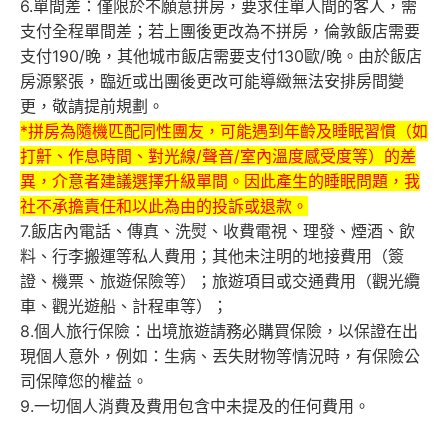
6.單間差：僅限於不願意拼房，要求住單人間的客人，需
支付全程單間差；若上團後更改為不拼房，倫敦飯店需要
支付190/晚，其他城市飯店需要支付130歐/晚。由於飯店
房源緊張，臨近或出團後更改可能導緻無法安排房間變
更，敬請提前規劃。
*拼房為隨機匹配同性團友，可能遇到年齡及睡眠習慣（如
打鼾、作息時間、對光線/聲音/室內溫度感受度等）的差
異，介意者建議選擇升級單間。因此產生的睡眠問題，我
社不承擔責任和以此為由的投訴或退款。
7.飯店內電話、傳真、洗熨、收費電視、理發、煙酒、飲
料、行李搬運等私人費用；其他未注明的地接費用（簽
證、機票、旅遊保險等）；旅遊項目或交通費用（觀光纜
車、觀光遊船、計程車等）；
8.個人旅行保險：出境旅遊請務必購買保險，以保證在出
現個人意外，例如：生病、丟失財物等情況時，有保險公
司保障您的權益。
9.一切個人消費及費用包含中未提及的任何費用。