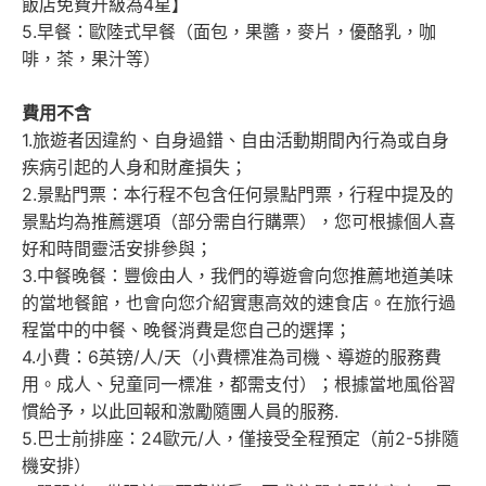
飯店免費升級為4星】
5.早餐：歐陸式早餐（面包，果醬，麥片，優酪乳，咖
啡，茶，果汁等）
費用不含
1.旅遊者因違約、自身過錯、自由活動期間內行為或自身
疾病引起的人身和財產損失；
2.景點門票：本行程不包含任何景點門票，行程中提及的
景點均為推薦選項（部分需自行購票），您可根據個人喜
好和時間靈活安排參與；
3.中餐晚餐：豐儉由人，我們的導遊會向您推薦地道美味
的當地餐館，也會向您介紹實惠高效的速食店。在旅行過
程當中的中餐、晚餐消費是您自己的選擇；
4.小費：6英镑/人/天（小費標准為司機、導遊的服務費
用。成人、兒童同一標准，都需支付）；根據當地風俗習
慣給予，以此回報和激勵隨團人員的服務.
5.巴士前排座：24歐元/人，僅接受全程預定（前2-5排隨
機安排）