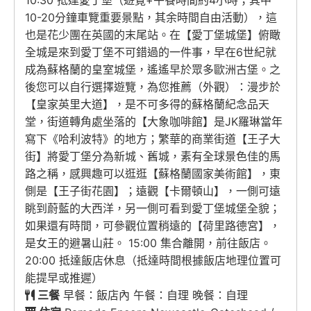
10:30 抵達愛丁堡（遊覽+午餐時間約4小時；其中
10-20分鐘車覽重要景點，其余時間自由活動），這
也是花少團在英國的末尾站。在【愛丁堡城堡】俯瞰
全城是來到愛丁堡不可錯過的一件事，早在6世紀就
成為蘇格蘭的皇室城堡，遙遙早於眾多歐洲古堡。之
後您可以自行選擇遊覽，為您推薦（外觀）：漫步於
【皇家英里大道】，是不可多得的蘇格蘭紀念品天
堂，街道轉角處坐落的【大象咖啡館】是JK羅琳當年
寫下《哈利波特》的地方；繁華的商業街道【王子大
街】將愛丁堡分為新城、舊城，素有全球景色佳的馬
路之稱，感興趣可以逛逛【蘇格蘭國家美術館】，東
側是【王子街花園】；遠觀【卡爾頓山】，一側可遠
眺到蔚藍的大西洋，另一側可看到愛丁堡城堡全貌；
如果還有時間，可參觀位置稍遠的【荷里路德宮】，
是女王的避暑山莊。 15:00 集合離開，前往飯店。
20:00 抵達飯店休息（抵達時間根據飯店地理位置可
能提早或推遲）
三餐
早餐：飯店內 午餐：自理 晚餐：自理