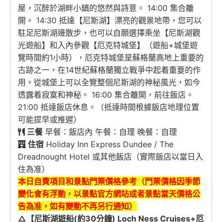
屋，沉醉於湖畔小鎮的悠然與詩意。 14:00 集合離
開。 14:30 抵達【尼斯湖】漂亮的觀景地帶，您可以
駐足尼斯湖邊散步，也可以自願選擇乘坐【尼斯湖觀
光遊船】和入內參觀【厄克特城堡】（遊船+城堡遊
覽時間約1小時），厄克特城堡是蘇格蘭高地上重要的
古跡之一，在14世紀蘇格蘭獨立戰爭中起着重要的作
用。從城堡上可以全覽整個尼斯湖的神秘風光，如今
透露着寂寞和神秘。 16:00 集合離開，前往飯店。
21:00 抵達飯店休息。（抵達時間根據飯店地理位置
可能提早或推遲）
三餐
早餐：飯店內 午餐：自理 晚餐：自理
住宿
Holiday Inn Express Dundee / The
Dreadnought Hotel 或其他飯店（實際飯店以當日入
住為准）
本日自費項目和景點門票價格參考（門票價格因季節
變化會有浮動，以景點官方網站或者景點當天價格公
告為准，
如有變動不再另行通知
）
△【尼斯湖遊船(約30分鐘) Loch Ness Cruises+厄