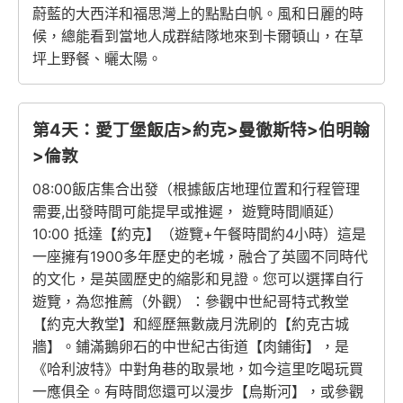
蔚藍的大西洋和福思灣上的點點白帆。風和日麗的時
候，總能看到當地人成群結隊地來到卡爾頓山，在草
坪上野餐、曬太陽。
第4天：愛丁堡飯店>約克>曼徹斯特>伯明翰
>倫敦
08:00飯店集合出發（根據飯店地理位置和行程管理
需要,出發時間可能提早或推遲， 遊覽時間順延）
10:00 抵達【約克】（遊覽+午餐時間約4小時）這是
一座擁有1900多年歷史的老城，融合了英國不同時代
的文化，是英國歷史的縮影和見證。您可以選擇自行
遊覽，為您推薦（外觀）：參觀中世紀哥特式教堂
【約克大教堂】和經歷無數歲月洗刷的【約克古城
牆】。鋪滿鵝卵石的中世紀古街道【肉鋪街】，是
《哈利波特》中對角巷的取景地，如今這里吃喝玩買
一應俱全。有時間您還可以漫步【烏斯河】，或參觀