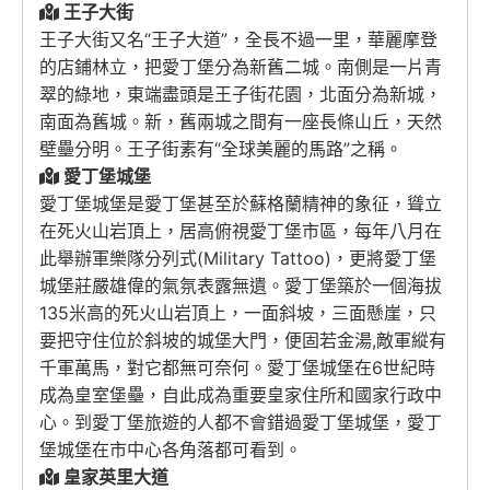
王子大街
王子大街又名“王子大道”，全長不過一里，華麗摩登
的店鋪林立，把愛丁堡分為新舊二城。南側是一片青
翠的綠地，東端盡頭是王子街花園，北面分為新城，
南面為舊城。新，舊兩城之間有一座長條山丘，天然
壁壘分明。王子街素有“全球美麗的馬路”之稱。
愛丁堡城堡
愛丁堡城堡是愛丁堡甚至於蘇格蘭精神的象征，聳立
在死火山岩頂上，居高俯視愛丁堡市區，每年八月在
此舉辦軍樂隊分列式(Military Tattoo)，更將愛丁堡
城堡莊嚴雄偉的氣氛表露無遺。愛丁堡築於一個海拔
135米高的死火山岩頂上，一面斜坡，三面懸崖，只
要把守住位於斜坡的城堡大門，便固若金湯,敵軍縱有
千軍萬馬，對它都無可奈何。愛丁堡城堡在6世紀時
成為皇室堡壘，自此成為重要皇家住所和國家行政中
心。到愛丁堡旅遊的人都不會錯過愛丁堡城堡，愛丁
堡城堡在市中心各角落都可看到。
皇家英里大道