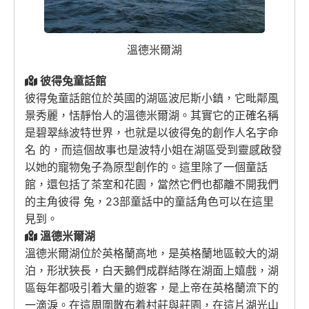
溫德米爾湖
彼得兔童話館
彼得兔童話館位於英國的湖區波尼斯小鎮，它毗鄰風
景秀麗，恬靜怡人的溫德米爾湖。其實它的正確名稱
是碧翠絲波特世界，也就是以彼得兔的創作人名字命
名 的，而這個故事也是波特小姐在湖區受到靈感啟發
以她的寵物兔子為原型創作的。這里除了一個童話
館，還包括了茶室和花園，當然它們也都離不開我們
的主角彼得 兔，23部童話中的童話角色可以在這里
見到。
溫德米爾湖
溫德米爾湖位於英格蘭高地，是英格蘭地區較大的湖
泊，形狀狹長，白天鵝們成群結隊在湖面上嬉戲，湖
區每年都吸引着大量的遊客，是上帝在英格蘭流下的
一滴淚。在這周圍散布着村莊與莊園，在這片湖光山