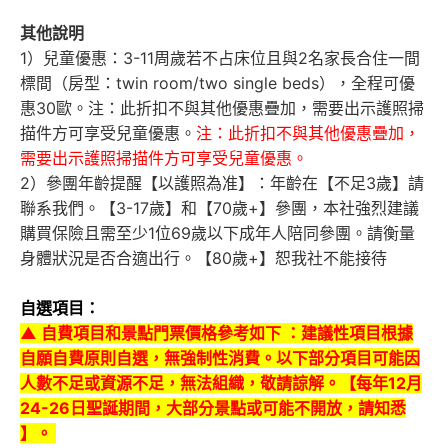
其他說明
1）兒童優惠：3-11周歲若不占床位且與2名家長合住一間
標間（房型：twin room/two single beds），全程可優
惠30歐。注：此折扣不與其他優惠疊加，需要出示護照掃
描件方可享受兒童優惠。
注：此折扣不與其他優惠疊加，
需要出示護照掃描件方可享受兒童優惠。
2）參團年齡提醒【以護照為准】：年齡在【不足3歲】請
聯系我們。【3-17歲】和【70歲+】參團，本社強烈建議
購買保險且需至少1位69歲以下成年人陪同參團。請衡量
身體狀況是否合適出行。【80歲+】恕我社不能接待
自選項目：
▲ 自費項目和景點門票價格參考如下 ：建議性項目根據
自願自費原則自選，無強制性消費。以下部分項目可能因
人數不足或資源不足，無法組織，敬請諒解。【每年12月
24-26日聖誕期間，大部分景點或可能不開放，請知悉
】。