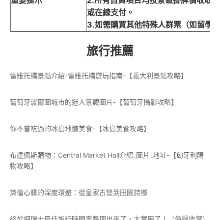
重要
提示
2.所有自費項目均按景區掛牌價收取
或在線支付。
3.如需購買其他特殊人群票（如留學
旅行推薦
雷雅托橋景點介紹-雷雅托橋遊玩指南-【義大利景點攻略】
葡萄牙波爾圖城市的迷人景觀圖片-【葡萄牙攝影攻略】
你不曾吃過的冰島地道美食-【冰島美食攻略】
布達佩斯購物：Central Market Hall介紹_圖片_地址-【匈牙利購
物攻略】
英倫心髒的深度環遊：從皇家古堡到田園詩鄉
終於把瑞士最佳旅行時間表整理出來了，太實用了！（值得收藏）