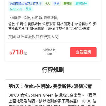
英國旅遊局官方合作伙伴
4天
倫敦
伯明翰
曼徹斯特
500-799
英國
上團地點:
倫敦
,
伯明翰
,
曼徹斯特
,
倫敦-伯明翰-曼徹斯特-溫德米爾-蘇格蘭高地-格倫科峽谷-奧
古斯都堡-尼斯湖-蘇格蘭小鎮-愛丁堡-阿尼克-約克-倫敦
英國 歐洲星級飯店標准雙人間
718
已出遊人數
查看團期
$
起
1138
行程規劃
第1天：倫敦>伯明翰>曼徹斯特>溫德米爾
08:00 倫敦Golders Green 捷運站集合出發。（實際
上團地點及時間，請以收到的電子票為准） 10:00 伯