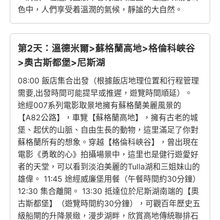
色中，人們享受着溫潤的氣候，靜謐的大自然。
第2天：溫德米爾>蘇格蘭高地>格倫科峽谷
>奧古斯都堡>尼斯湖
08:00 飯店集合出發（根據飯店地理位置和行程管理
需要,出發時間可能提早或推遲，遊覽時間順延）。
途經007系列電影取景地擁有蘇格蘭美麗風景的
【A82公路】，車覽【蘇格蘭高地】，擁有古老的城
堡、起伏的山脈、自由生長的動物，這里滿足了你對
蘇格蘭所有的想象。穿越【格倫科峽谷】，曾出現在
電影《勇敢的心》拍攝場景中，這里也是健行遊愛好
者的天堂，可以看到淡泊美麗的Tulla湖和三姐妹山的
雄偉。 11:45 途經威廉堡用餐（午餐時間約30分鐘）
12:30 集合離開。 13:30 抵達位於尼斯湖南端的【奧
古斯都堡】（遊覽時間約30分鐘），可觀百年歷史五
級船閘的升降景緻，漫步湖畔，欣賞高地傳統聯排石