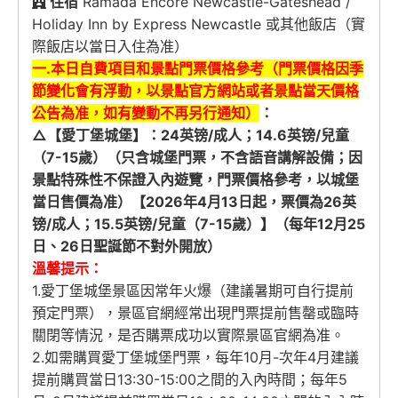
住宿
Ramada Encore Newcastle-Gateshead /
Holiday Inn by Express Newcastle 或其他飯店（實
際飯店以當日入住為准）
一.本日自費項目和景點門票價格參考（門票價格因季
節變化會有浮動，以景點官方網站或者景點當天價格
公告為准，
如有變動不再另行通知
）
：
△【愛丁堡城堡】
：24英镑/成人；14.6英镑/兒童
（7-15歲）（只含城堡門票，不含語音講解設備；因
景點特殊性不保證入內遊覽，門票價格參考，以城堡
當日售價為准）【2026年4月13日起，票價為26英
镑/成人；15.5英镑/兒童（7-15歲）】（每年12月25
日、26日聖誕節不對外開放）
溫馨提示：
1.愛丁堡城堡景區因常年火爆（建議暑期可自行提前
預定門票），景區官網經常出現門票提前售罄或臨時
關閉等情況，是否購票成功以實際景區官網為准。
2.如需購買愛丁堡城堡門票，每年10月-次年4月建議
提前購買當日13:30-15:00之間的入內時間；每年5