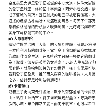
皇家英里大道是愛丁堡老城的中心大道，這條大街始
於愛丁堡城堡，終於聖十字架宮，兩旁小巷交錯，構
成了舊城的骨架。圓石鋪成的地面早被磨得發亮，大
道邊的建築古朴雄壯，充滿歷史氣息。每天下午都有
身着蘇格蘭裙的街頭藝人吹奏風笛，更時時提醒着遊
客身在蘇格蘭古老的中心。
大象咖啡館
這家位於喬治四世大街上的大象咖啡廳，就是JK寫第
一本哈利波特的咖啡館。當年窮困潦倒的單身媽媽JK
靠政府救濟金生活，在咖啡館里只點一杯便宜的咖啡
為了取暖，如今是英國的女首富。JK的人生充滿了無
限奇跡。就像哈利波特的奇幻世界一樣！店里屋可以
看到愛丁堡全景！推門而入撲鼻的咖啡香氣，人非常
之多，估計都是哈利波特迷吧！
卡爾頓山
沿着王子街向東走到盡頭，就來到郁郁蔥蔥的卡爾頓
山。站在山頂西望，愛丁堡城堡巍然矗立，守護着寧
靜的小城，景色非常美麗。而向東眺望，則可以看到