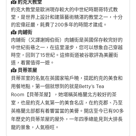
約克大教堂
約克大教堂是歐洲現存較大的中世紀時期哥特式教
堂，是世界上設計和建築藝術精湛的教堂之一，十分
的宏偉莊嚴，耗費了200多年的時間才建成。
肉鋪街
肉鋪街（又譯謝姆伯街）肉鋪街是英國保存較完好的
中世紀街巷之一，在這里漫步，您可以想象自己穿越
時空，回到了15世紀。這條街道被谷歌評為美麗街
道，着實值得一遊。
貝蒂茶屋
貝蒂茶室的名氣在英國家喻戶曉，
提起約克的美食和
用餐地點，第一個就想到的就是Betty’s Tea
Room【
貝蒂茶屋】，她堪稱英格蘭北方較好的茶
室，也是約克人氣第一的美食名店，在約克郡、乃至
英格蘭北部都有着響當當的美譽。開店至今已有90多
年歷史的貝蒂茶屋的屋外，一年四季總能見到大排長
龍的景象，人氣極旺。