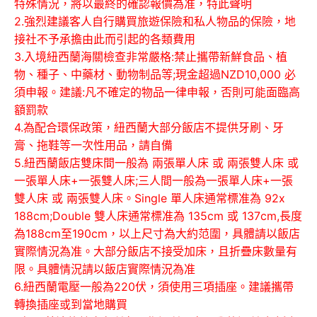
特殊情況，將以最終的確認報價為准，特此聲明
2.強烈建議客人自行購買旅遊保險和私人物品的保險，地
接社不予承擔由此而引起的各類費用
3.入境紐西蘭海關檢查非常嚴格:禁止攜帶新鮮食品、植
物、種子、中藥材、動物制品等;現金超過NZD10,000 必
須申報。建議:凡不確定的物品一律申報，否則可能面臨高
額罰款
4.為配合環保政策，紐西蘭大部分飯店不提供牙刷、牙
膏、拖鞋等一次性用品，請自備
5.紐西蘭飯店雙床間一般為 兩張單人床 或 兩張雙人床 或
一張單人床+一張雙人床;三人間一般為一張單人床+一張
雙人床 或 兩張雙人床。Single 單人床通常標准為 92x
188cm;Double 雙人床通常標准為 135cm 或 137cm,長度
為188cm至190cm，以上尺寸為大約范圍，具體請以飯店
實際情況為准。大部分飯店不接受加床，且折疊床數量有
限。具體情況請以飯店實際情況為准
6.紐西蘭電壓一般為220伏，須使用三項插座。建議攜帶
轉換插座或到當地購買