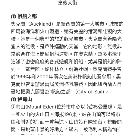
皇後大街
帆船之都
奧克蘭（Auckland）是紐西蘭的第一大城市，城市的
四周被海洋和火山環抱，她有美麗的港灣和壯觀的大
橋，她是一個典型的旅遊觀光城市。奧克蘭有着陽光
宜人的氣候，是戶外運動的天堂，它的地形、氣候非
常適合在海上開展帆船運動。在奧克蘭，眾多港灣里
泊滿了密密麻麻的各式遊艇和帆船，尤其是帆船的陣
列，一望無際，桅杆林立，蔚為壯觀。奧克蘭賽手曾
於1996年和2000年兩次在美洲杯帆船比賽奪冠，奧
克蘭也曾舉辦過兩屆美洲杯帆船賽，因此紐西蘭人自
豪地把奧克蘭譽為“帆船之都”（City of Sail)。
伊甸山
伊甸山(Mount Eden)位於市中心以南約5公里處，是
一死火山的火山口。海拔196米，站在山頂可以將市
區和附近的海面一覽無遺。山頂設有瞭望台，視野開
闊，是眺望市景的好地方。過去，被毛利人稱為“帕”