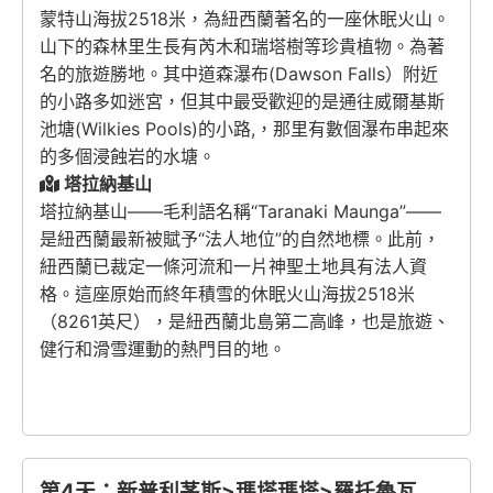
蒙特山海拔2518米，為紐西蘭著名的一座休眠火山。
山下的森林里生長有芮木和瑞塔樹等珍貴植物。為著
名的旅遊勝地。其中道森瀑布(Dawson Falls）附近
的小路多如迷宮，但其中最受歡迎的是通往威爾基斯
池塘(Wilkies Pools)的小路,，那里有數個瀑布串起來
的多個浸蝕岩的水塘。
塔拉納基山
塔拉納基山——毛利語名稱“Taranaki Maunga”——
是紐西蘭最新被賦予“法人地位”的自然地標。此前，
紐西蘭已裁定一條河流和一片神聖土地具有法人資
格。這座原始而終年積雪的休眠火山海拔2518米
（8261英尺），是紐西蘭北島第二高峰，也是旅遊、
健行和滑雪運動的熱門目的地。
第4天：新普利茅斯>瑪塔瑪塔>羅托魯瓦