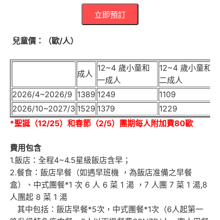
立即預訂
兒童價：（歐/人）
12~4 歲小童和
12~4 歲小童和
成人
一成人
二成人
2026/4~2026/9
1389
1249
1109
2026/10~2027/3
1529
1379
1229
*聖誕（12/25）和春節（2/5）團期每人附加費80歐
費用包含
1.飯店：全程4~4.5星級飯店含早；
2.餐食：飯店早餐（如遇早班機 ，為飯店准備之早餐
盒）、中式團餐*1 次 6 人 6 菜 1 湯 ，7 人團 7 菜 1 湯,8
人團起 8 菜 1 湯
其中包括：飯店早餐*5次，中式團餐*1次（6人起第一