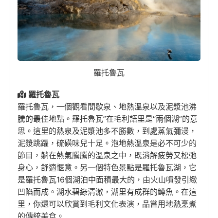
羅托魯瓦
羅托魯瓦
羅托魯瓦，一個觀看間歇泉、地熱溫泉以及泥漿池沸
騰的最佳地點。羅托魯瓦”在毛利語里是“兩個湖”的意
思。這里的熱泉及泥漿池多不勝數，到處蒸氣彌漫，
泥漿跳躍，硫磺味兒十足。泡地熱溫泉是必不可少的
節目，躺在熱氣騰騰的溫泉之中，既消解疲勞又松弛
身心，舒適愜意。另一個特色景點是羅托魯瓦湖，它
是羅托魯瓦16個湖泊中面積最大的，由火山噴發引緻
凹陷而成。湖水碧綠清澈，湖里有成群的鳟魚。在這
里，你還可以欣賞到毛利文化表演，品嘗用地熱烹煮
的傳統美食。