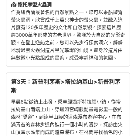
懷托摩螢火蟲洞
作為紐西蘭最著名的自然景點之一，您可以乘船遊覽
螢火蟲洞，欣賞成千上萬只神奇的螢火蟲，並融入這
片擁有130多年歷史的文化和自然景觀。探索這片歷
經3000萬年形成的古老世界，驚嘆於大自然的光影奇
觀。在登上遊船之前，您可以先步行探索洞穴，靜靜
地滑過螢火蟲洞這片星光璀璨的仙境。置身於這片由
無數微小光點組成的星系，感受寧靜祥和的氛圍。
第3天：新普利茅斯>塔拉納基山>新普利茅
斯
早晨8點從鎮上出發，乘車經過斯特拉福小鎮，從塔
拉納基山南端上山，穿過如宮崎骏動畫電影里一般的
森林“隧道”，到達半山腰的道森瀑布遊客中心，在布
滿青苔的森林步道內進行一個小時的漫步，探訪由火
山頂雪水匯集而成的道森瀑布，在林間尋找橘色的小