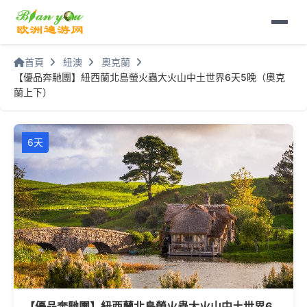
首頁
紐澳
奧克蘭
【優品奔馳團】紐西蘭北島螢火蟲大火山中土世界6天5晚（奧克
蘭上下）
6天
【優品奔馳團】紐西蘭北島螢火蟲大火山中土世界6