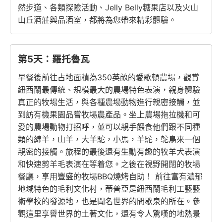
然步道、各類探險活動、Jelly Belly糖果店以及火山
山丘酒莊與品酒室，都將為您帶來精彩體驗。
第5天：羅托魯瓦
早餐後前往占地面積為350英畝的愛歌頓農場，觀賞
紐西蘭最傳統、規模最大的農場特色表演，親身體驗
真正的牧場生活，與各種農場動物進行親密接觸，並
到訪有機果園品嘗牧場農產品。坐上農場拖拉機和可
愛的農場動物打招呼，並可以親手餵食他們跟不同種
類的綿羊，山羊，大羊駝，小馬，羊駝，鸵鳥來一個
親密的接觸。旅程的最後還有生動有趣的牧羊犬表演
和快速剪羊毛表演在等着您。之後在視野開闊的牧場
餐廳，享用豐盛的牧場BBQ燒烤自助！ 前往富有濃郁
地域特色的毛利文化村，蒂普亞是紐西蘭毛利工藝藝
術學校的發源地，也是聞名世界的間歇泉的所在。參
觀這里享譽世界的土著文化，還有令人驚嘆的地熱景