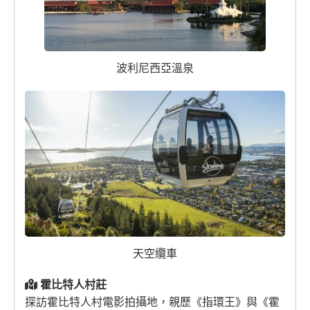
波利尼西亞溫泉
天空纜車
霍比特人村莊
探訪霍比特人村電影拍攝地，親歷《指環王》與《霍