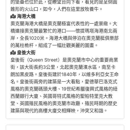
的堡壘也位於此，從瞭望台向下看，看見的是呈倒圓
錐形的火山口，如今，人們在這里放牧養牛。
海港大橋
奧克蘭海港大橋是奧克蘭極富代表性的一處景緻。大
橋連接奧克蘭最繁忙的港口——懷提瑪塔海港南北兩
岸，全長1020米。海港大橋與停泊在奧克蘭艇俱樂部
的萬柱桅杆，組成了一幅壯觀美麗的圖畫。
皇後大街
皇後街（Queen Street）是奧克蘭市中心的重要商業
街，該大街長約3公里，北起奧克蘭濱水區，南至卡
朗加黑皮路。皇後街建於1840年，以維多利亞女王命
名。皇後街兩旁的建築是一大看點，愛德華巴洛克式
風格的奧克蘭碼頭大樓、19世紀希臘復興式風格的紐
西蘭銀行大廈、英國哥特式風格的聖帕特里克大教
堂、英國殖民風格的奧克蘭市政廳，殖民時期的歷史
建築與現代的高樓大廈交相輝映，沖突又和諧。