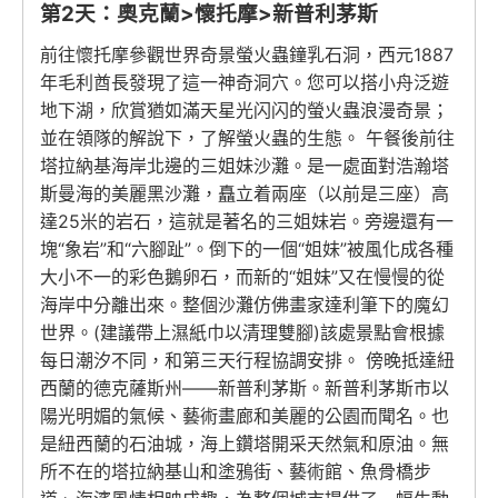
第2天：奧克蘭>懷托摩>新普利茅斯
前往懷托摩參觀世界奇景螢火蟲鐘乳石洞，西元1887
年毛利酋長發現了這一神奇洞穴。您可以搭小舟泛遊
地下湖，欣賞猶如滿天星光闪闪的螢火蟲浪漫奇景；
並在領隊的解說下，了解螢火蟲的生態。 午餐後前往
塔拉納基海岸北邊的三姐妹沙灘。是一處面對浩瀚塔
斯曼海的美麗黑沙灘，矗立着兩座（以前是三座）高
達25米的岩石，這就是著名的三姐妹岩。旁邊還有一
塊“象岩”和“六腳趾”。倒下的一個“姐妹”被風化成各種
大小不一的彩色鵝卵石，而新的“姐妹”又在慢慢的從
海岸中分離出來。整個沙灘仿佛畫家達利筆下的魔幻
世界。(建議帶上濕紙巾以清理雙腳)該處景點會根據
每日潮汐不同，和第三天行程協調安排。 傍晚抵達紐
西蘭的德克薩斯州——新普利茅斯。新普利茅斯市以
陽光明媚的氣候、藝術畫廊和美麗的公園而聞名。也
是紐西蘭的石油城，海上鑽塔開采天然氣和原油。無
所不在的塔拉納基山和塗鴉街、藝術館、魚骨橋步