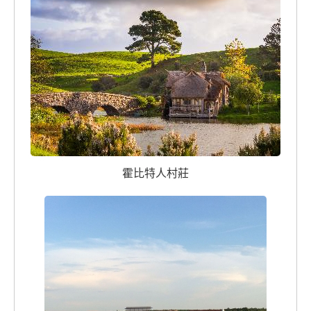
霍比特人村莊