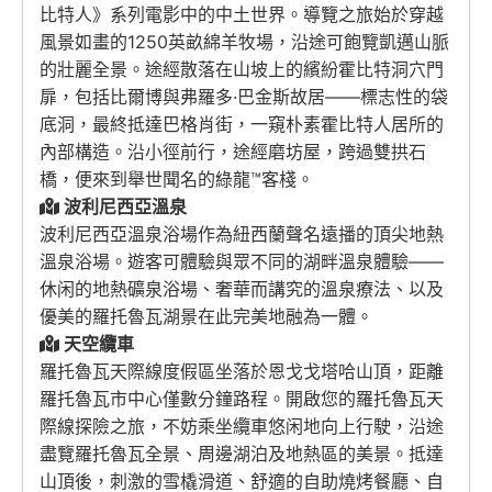
比特人》系列電影中的中土世界。導覽之旅始於穿越
風景如畫的1250英畝綿羊牧場，沿途可飽覽凱邁山脈
的壯麗全景。途經散落在山坡上的繽紛霍比特洞穴門
扉，包括比爾博與弗羅多·巴金斯故居——標志性的袋
底洞，最終抵達巴格肖街，一窺朴素霍比特人居所的
內部構造。沿小徑前行，途經磨坊屋，跨過雙拱石
橋，便來到舉世聞名的綠龍™客棧。
波利尼西亞溫泉
波利尼西亞溫泉浴場作為紐西蘭聲名遠播的頂尖地熱
溫泉浴場。遊客可體驗與眾不同的湖畔溫泉體驗——
休闲的地熱礦泉浴場、奢華而講究的溫泉療法、以及
優美的羅托魯瓦湖景在此完美地融為一體。
天空纜車
羅托魯瓦天際線度假區坐落於恩戈戈塔哈山頂，距離
羅托魯瓦市中心僅數分鐘路程。開啟您的羅托魯瓦天
際線探險之旅，不妨乘坐纜車悠闲地向上行駛，沿途
盡覽羅托魯瓦全景、周邊湖泊及地熱區的美景。抵達
山頂後，刺激的雪橇滑道、舒適的自助燒烤餐廳、自