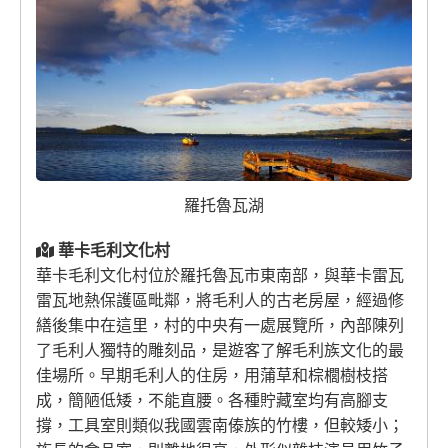
羅托魯瓦湖
華卡毛利文化村
華卡毛利文化村位於羅托魯瓦市東南部，與華卡雷瓦
雷瓦地熱保護區毗鄰，將毛利人的古老房屋，經過修
繕後集中在這里，村的中央有一處展覽所，內部陳列
了毛利人獨特的雕刻品，是遊客了解毛利族文化的最
佳場所。早期毛利人的住房，用蒲草和棕櫚樹枝搭
成，簡陋低矮，不能直腰。各種貯藏室均有高腳支
撐，工具室則類似我國雲南傣族的竹樓，但較矮小；