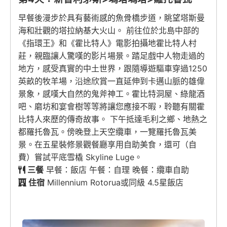
早餐後漫步於具有藝術感的魚骨橋步道，眺望塔斯曼
海和壯觀的塔拉納基大火山。 前往位於北島中部的
《指環王》和《霍比特人》電影拍攝地霍比特人村
莊，親臨讓人驚嘆的影片場景。踏足戲中人物走過的
地方，感受真實的中土世界，跟隨導遊驅車穿過1250
英畝的牧羊場，沿途欣賞一直延伸到卡邁山脈的雄偉
景象，感嘆大自然的鬼斧神工。霍比特洞屋、綠龍酒
吧、磨坊和宴會樹等等將讓您應接不暇，聆聽有關霍
比特人來歷的傳奇故事。 下午抵達毛利之鄉、地熱之
都羅托魯瓦。傍晚登上天空纜車，一覽羅托魯瓦美
景。在五星裝修景觀餐廳享用自助美食，還可（自
費）嘗試平底雪橇 Skyline Luge。
三餐
早餐：飯店 午餐：自理 晚餐：纜車自助
住宿
Millennium Rotorua或同級 4.5星飯店