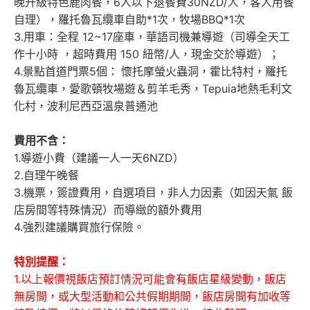
晚升級特色鹿肉餐，6人以下退餐費30NZD/人，客人用餐
自理），羅托魯瓦纜車自助*1次，牧場BBQ*1次
3.用車：全程 12~17座車，華語司機兼導遊（司導全天工
作十小時 ，超時費用 150 紐幣/人，現金交於導遊）；
4.景點首道門票5個：
懷托摩螢火蟲洞，霍比特村，羅托
魯瓦纜車，愛歌頓牧場遊＆剪羊毛秀，Tepuia地熱毛利文
化村，波利尼西亞溫泉普通池
費用不含：
1.導遊小費（建議一人一天6NZD）
2.自理午晚餐
3.機票，簽證費用，自選項目，非人力因素（如因天氣 飯
店房間等特殊情況）而導緻的額外費用
4.強烈建議購買旅行保險。
特別提醒：
1.以上報價視飯店預訂情況可能會有飯店星級變動，飯店
無房間，或大型活動和公共假期期間，飯店房間有加收等