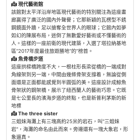
現代藝術館
該館對太平洋沿岸地區現代藝術的特別關注為這座畫
廊贏得了廣泛的國內外聲譽；它那新穎的瓦楞型不銹
鋼鏡面外牆，足以搶奪全世界人的眼球；它館內如夢
如幻的陳展布局，迷倒了無數愛好藝術或不懂藝術的
人。這樣的一座前衛的現代建築，入選了塔拉納基地
區“2017年度最佳旅遊勝地“的”榜首。
魚骨橋步道
這座拱樑橋跨度不大，一根柱形長梁從橋的一端成對
角線架到另一端，中間由幾條骨架支撐着，無論從側
面還是正面都能感覺到半圓弧的美。這座設計成鯨魚
骨架狀的鋼架橋，展示了紐西蘭人的藝術巧思。它既
是七公里長的濱海步道的終點，也是新普利茅斯的新
地標
The three sister
三姐妹海灘上有三塊高約25米的岩石，叫"三姐妹
岩"，海灘的命名由此而來。旁邊還有一塊大象岩，形
象逼真。