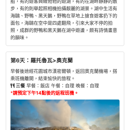
船，有的遊客興緻勃勃的遊湖，有的在湖畔靜靜的散
步，有的則舉起照相機拍攝靓麗的湖景。湖中生活有
海鷗、野鴨、黑天鵝，野鴨在草地上搶食遊客扔下的
面包，海鷗在空中是四處翻飛，引來大家不停的拍
照，成群的野鴨和黑天鵝在湖中遊盪，颇有詩情畫意
的韻味。
第6天：羅托魯瓦>奧克蘭
早餐後途經花園城市漢密爾頓，返回奧克蘭機場，搭
乘班機離開，結束愉快的旅程。
三餐
早餐：飯店 午餐：自理 晚餐：自理
*
請預定下午14
點後的返程班機。