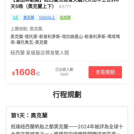
天5晚（奧克蘭上下）
#3771
6天
奧克蘭
1000以上
紐西蘭
上團地點:
奧克蘭
,
奧克蘭-懷托摩-新普利茅斯-塔拉納基山-新普利茅斯-瑪塔瑪
塔-羅托魯瓦-奧克蘭
紐西蘭 星級飯店標准雙人間
1608
已出遊人數
查看團期
$
起
1057
行程規劃
第1天：奧克蘭
抵達紐西蘭帆船之都奧克蘭——2024年被評為全球十