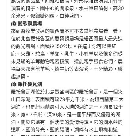
族長的食品室，則離地很高，外形似雜技演員用竹子
頂着的椅子。園中心的間歇泉，水柱筆直噴射，高30
余米米，似銀鏈闪耀，白蓮盛開。
愛歌頓農場
來到畜牧業發達的紐西蘭不可不去當地農場看一看，
位於北島羅托魯瓦的愛哥頓農場是紐西蘭最大最先進
的觀光農場，面積達150公顷。在這里你可以與紅
鹿、火雞、駝鳥、羊駝、乳牛、小綿羊以及很多你從
未見過的羊等動物親密接觸，還能親手餵食它們。農
場每天都有剪羊毛、擠牛奶等表演秀，十分精彩，樂
趣無窮。
羅托魯瓦湖
羅托魯瓦湖位於北島豐盛灣區的羅托魯瓦，是一個火
山口深湖，表面積可達79平方千米，為紐西蘭第二大
湖泊，也是紐西蘭最引人入勝的湖泊之一。湖長12千
米，寬9.7千米，深10米，是一個平靜而又優雅的湖
泊，關於它還有一個淒美的愛情傳說。它的湖水藍的
透明，藍的發光，藍的耀眼，湖畔有水上飛機和遊