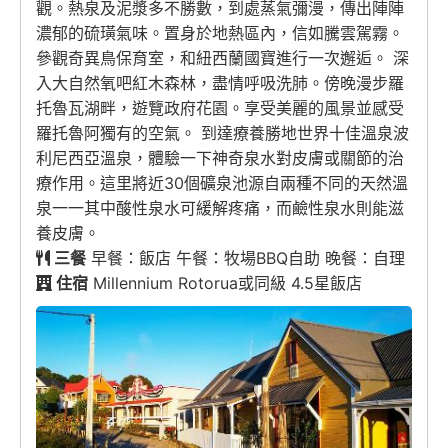
觀。熱泉及泥漿多不勝數，到處蒸氣彌漫，傳出陣陣
濃郁的硫璜氣味。置身於地熱區內，信如騰雲駕霧。
參觀奇異鳥保育室，和紐西蘭國寶進行一次邂逅。 深
入大自然氧吧紅木森林，盡情呼吸洗肺。傍晚漫步羅
托魯瓦湖畔，遊覽政府花園。享受美麗的風景並感受
羅托魯阿獨有的空氣。 到達療養勝地世界十佳溫泉波
利尼西亞溫泉，體驗一下神奇泉水對皮膚或關節的治
療作用。這里將近30個礦泉池源自兩種不同的天然溫
泉一一其中酸性泉水可緩解疼痛，而鹼性泉水則能滋
養皮膚。
三餐
早餐：飯店 午餐：牧場BBQ自助 晚餐：自理
住宿
Millennium Rotorua或同級 4.5星飯店