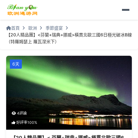
首頁
歐洲
季節盛宴
【20人精品團】<芬蘭+瑞典+挪威>橫貫北歐三國6日極光破冰B線
（特羅姆瑟上 羅瓦涅米下）
6天
4評論
好評率100%
【20人精品團】< 芬蘭+瑞典+挪威>橫貫北歐三國6