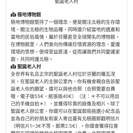
聖誕老人村
極地博物館
極地博物館堅持了一個理念，便是關注北極的生存環
境，關注北極的生物品種，同時還介紹當地的遺產和
當地的民俗風情，屬於芬蘭甚至全球聞名的博物館。
在博物館里，人們會向你傳達珍惜資源的理念，愛護
環境的思想，使得受益匪淺，從而讓我們共同愛護家
園，共同呵護北極。
聖誕老人村
全世界有名且正宗的聖誕老人村位於芬蘭的羅瓦涅
米，在聖誕老人的主辦公室內，你有機會親自告訴聖
誕老人你的願望，還可以與他合照（合照需要自費
哦，電子版55€，紙張版40€）（注：＊不可以用自
己的手機自拍＊），並獲得珍貴的錄像及相片。除了
聖誕老人辦公室，你還可以在聖誕郵局挑選小紀念品
並為自己的好朋友和家人寄出蓋有北極圈郵戳明信片
（明信片1~3€不等，郵票2.5€）。你還會獲得拉普