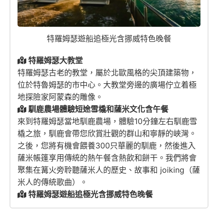
特羅姆瑟遊船追極光含挪威特色晚餐
特羅姆瑟大教堂
特羅姆瑟古老的教堂，屬於北歐風格的尖頂建築物，
位於特魯姆瑟的市中心。大教堂旁邊的廣場佇立着極
地探險家阿蒙森的雕像。
馴鹿農場體驗短途雪橇和薩米文化含午餐
來到特羅姆瑟當地馴鹿農場，體驗10分鐘左右馴鹿雪
橇之旅，馴鹿會帶您欣賞壯觀的群山和寧靜的峽灣。
之後，您將有機會餵養300只華麗的馴鹿，然後進入
薩米帳篷享用傳統的熱午餐含熱飲和餅干。我們將會
聚集在篝火旁聆聽薩米人的歷史、故事和 joiking（薩
米人的傳統歌曲）。
特羅姆瑟遊船追極光含挪威特色晚餐