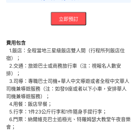
立即預訂
費用包含
1.飯店：全程當地三星級飯店雙人間（行程所列飯店住
宿）；
2.交通：旅遊巴士或商務旅行車（注：視報名人數安
排）；
3.司導：專職巴士司機+華人中文導遊或者全程中文華人
司機兼導遊服務（注：如發9座或者以下小車，安排華人
司機兼導遊服務）；
4.用餐：飯店早餐；
5.行李：1件23公斤行李和1件隨身手提行李；
6.門票：納爾維克巴士追極光、特羅姆瑟大教堂午夜音樂
會；