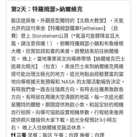
第2天：特羅姆瑟>納爾維克
飯店退房後，外觀造型獨特的【北極大教堂】，天氣
允許的話可乘坐【特羅姆瑟纜車Fjellheisen】（自
費）登上 Storsteinen山頂（*氣溫可能驟降並且大
風，請注意保暖！），俯瞰特羅姆瑟小鎮和布魯維根
大橋，欣賞如詩如畫的美景。遊覽結束前往納爾維
克。 晚上，當地專業英文向導將帶領【納爾維克巴士
追尋北極光】（包含），乘坐巴士來到納爾維克周邊
很可能出現北極光的地方，追光地點由經驗豐富的當
地向導根據天氣預報和 NASA 的太陽活動報告決定。
有時我們會一路去往瑞典方向，有時去往羅弗敦群島
方向，有時就在周邊天空清朗的地區，每一次追光都
是獨特的體驗。期間提供熱飲小食，和設定好的相機
自行拍照，向導可協助設置相機參數，行程結束後將
提供照片鏈接供大家下載。追光全程預計3小時左
右。 晚上入住納爾維克飯店休息。
三餐
早餐：飯店 午餐：自理 晚餐：自理