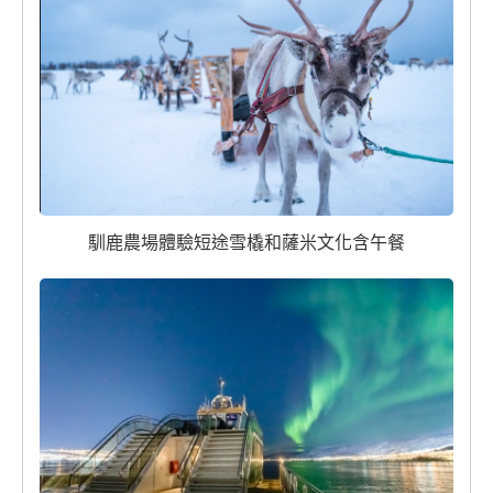
馴鹿農場體驗短途雪橇和薩米文化含午餐