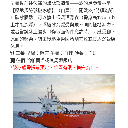
早餐後前往波羅的海北部海灣——波的尼亞灣乘坐
【極地探險號破冰船】（自費），開啟3小時嘆為觀
止破冰體驗。可以換上保暖漂浮衣（需身高125cm以
上才能漂浮），浮遊冰海感受與眾不同的極地魅力。
或者嘗試冰上漫步（僅冰面條件允許時），感受腳下
冰面的顫栗。結束後驅車返回哈蘭帕達或其周邊飯店
休息。
三餐
早餐：飯店 午餐：自理 晚餐：自理
住宿
哈帕蘭達或其周邊飯店
*破冰船需提前預定，位置有限，售完為止。