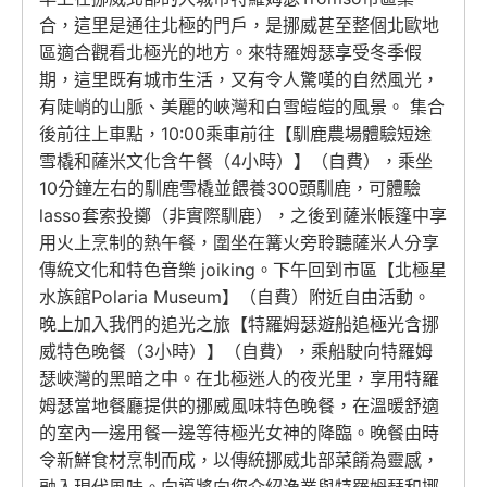
合，這里是通往北極的門戶，是挪威甚至整個北歐地
區適合觀看北極光的地方。來特羅姆瑟享受冬季假
期，這里既有城市生活，又有令人驚嘆的自然風光，
有陡峭的山脈、美麗的峽灣和白雪皚皚的風景。 集合
後前往上車點，10:00乘車前往【馴鹿農場體驗短途
雪橇和薩米文化含午餐（4小時）】（自費），乘坐
10分鐘左右的馴鹿雪橇並餵養300頭馴鹿，可體驗
lasso套索投擲（非實際馴鹿），之後到薩米帳篷中享
用火上烹制的熱午餐，圍坐在篝火旁聆聽薩米人分享
傳統文化和特色音樂 joiking。下午回到市區【北極星
水族館Polaria Museum】（自費）附近自由活動。
晚上加入我們的追光之旅【特羅姆瑟遊船追極光含挪
威特色晚餐（3小時）】（自費），乘船駛向特羅姆
瑟峽灣的黑暗之中。在北極迷人的夜光里，享用特羅
姆瑟當地餐廳提供的挪威風味特色晚餐，在溫暖舒適
的室內一邊用餐一邊等待極光女神的降臨。晚餐由時
令新鮮食材烹制而成，以傳統挪威北部菜餚為靈感，