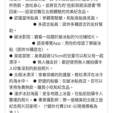
杯熱飲，放松身心，並將官方的
“巡航與遊泳證書”
帶
回家——這是您難忘北極體驗的完美紀念品。
● 認識當地船員：參觀駕駛艙，和船長船員見面。
● 多語言船員：提供多種語言的友好幫
助。
● 破冰影院：觀看一段關於破冰船的10分鐘短片。
● 語音導覽App：用你的母語了解破冰
船（提供16種語言）。
● 家庭冒險：身高超過125cm的兒童可以和父母一起
漂浮。 ● 無人機友好：歡迎使用無人機拍攝令
人印象深刻的航拍照片。
● 北極冰漂浮：穿着保暖的防護服，輕松漂浮在冰冷
的海水中。 ● 舒適的船艙：在破冰船商店，您可以
享用免費熱飲、購買小吃和紀念品。
● 漫步冰封海面：安全地踏上冰面，在船前拍攝令人
驚嘆的照片。● 專業攝影師：帶一張精美的北極之旅
紀念照片回家吧。（*額外付費25€-以現場價格為
准！）