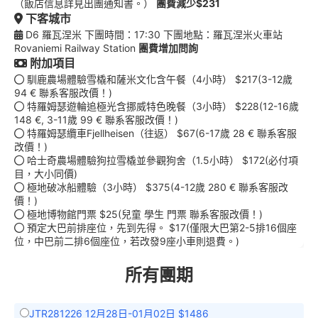
（飯店信息詳見出團通知書。）
團費減少$231
下客城市
D6 羅瓦涅米 下團時間：17:30 下團地點：羅瓦涅米火車站
Rovaniemi Railway Station
團費增加問詢
附加項目
馴鹿農場體驗雪橇和薩米文化含午餐（4小時） $217(3-12歲
94 € 聯系客服改價！)
特羅姆瑟遊輪追極光含挪威特色晚餐（3小時） $228(12-16歲
148 €, 3-11歲 99 € 聯系客服改價！)
特羅姆瑟纜車Fjellheisen（往返） $67(6-17歲 28 € 聯系客服
改價！)
哈士奇農場體驗狗拉雪橇並參觀狗舍（1.5小時） $172(必付項
目，大小同價)
極地破冰船體驗（3小時） $375(4-12歲 280 € 聯系客服改
價！)
極地博物館門票 $25(兒童 學生 門票 聯系客服改價！)
預定大巴前排座位，先到先得。 $17(僅限大巴第2-5排16個座
位，中巴前二排6個座位，若改發9座小車則退費。)
所有團期
JTR281226 12月28日-01月02日 $1486