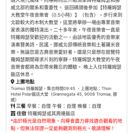
融入現代風味。向導將向您介紹漁業與特羅姆瑟和挪
威北部的關系和重要性。 返回碼頭後參加【特羅姆瑟
大教堂午夜音樂會（0.5小時）】（包含），步行來到
北歐較大的木制大教堂，這里將舉辦一場由專業音樂
家表演的獨特演出。二十多年來，午夜音樂會一直是
特羅姆瑟受歡迎的活動之一，由該地區優秀的音樂家
演奏贊美詩、民謠、挪威北部傳統音樂和土著薩米音
樂。無論您是古典音樂愛好者，還是只是想在遊覽特
羅姆瑟期間尋求片刻的寧靜，特羅姆瑟大教堂的午夜
音樂會都將為您帶來難忘的體驗。 晚上入住特羅姆瑟
飯店休息。
上團地點
Tromso 特羅姆瑟，集合時間09:45 ，上團地點：Thon
Hotel Polar飯店大堂（Grønnegata 45, 9008 Tromsø, 挪
威）
三餐
早餐：自理 午餐：自理 晚餐：自理
住宿
特羅姆瑟或其周邊飯店
*由於極光是自然現象，向導會盡力尋找適合觀看的地
點，但無法保證一定能夠觀測到極光，敬請理解！