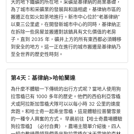
大的地下鐵礦的所在地。采礦是基律納的商業基礎，
為了城市和采礦業的發展與和諧相處，基律納市區的
搬遷正在如火如荼地進行。新市中心位於“老基律納”
以東三公里處，在開發新城市中心的同時，基律納正
在拆除一些房屋並搬遷對該鎮具有文化價值的老房
子。直到 2035 年，礦井上方的所有東西都必須轉移
到安全的地方。這一正在進行的城市搬遷是基律納乃
至全世界的歷史性時刻。
第4天：基律納>哈帕蘭達
為什麼不體驗一下傳統的出行方式呢？當地人使用狗
拉雪橇已有 1000 多年的歷史。他們的西伯利亞雪橇
犬或阿拉斯加雪橇犬隊可以以每小時 32 公里的速度
奔跑。和哈士奇一起乘坐雪橇，這是體驗拉普蘭雪景
的一種令人興奮的方式。 早晨前往【哈士奇農場體驗
狗拉雪橇】（必付自費），農場主簡單介紹後，四人
一組由教練帶領我們乘坐狗拉雪橇在冰天雪地的森林