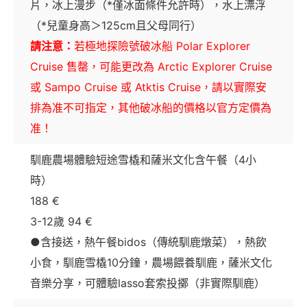
片，冰上漫步（*僅冰面條件允許時），水上漂浮
（*兒童身高＞125cm且父母同行）
請注意：
若極地探險號破冰船 Polar Explorer
Cruise 售罄，可能更改為 Arctic Explorer Cruise
或 Sampo Cruise 或 Atktis Cruise，請以實際安
排為准不可指定，其他破冰船的價格以官方定價為
准！
馴鹿農場體驗短途雪橇和薩米文化含午餐（4小
時）
188 €
3-12歲 94 €
●含接送，熱午餐bidos（傳統馴鹿燉菜），熱飲
小食，馴鹿雪橇10分鐘，農場餵養馴鹿，薩米文化
音樂分享，可體驗lasso套索投擲（非實際馴鹿）