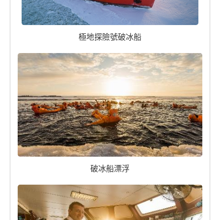
極地探險號破冰船
破冰船漂浮