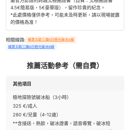
蘭官方認證的跨越北極圈證書（自費：北極圈證書
4.5€簡易版，5€豪華版），留作珍貴的紀念。
*此處價格僅供參考，可能未及時更新，請以現場披露
的價格為准！
相關線路:
橫貫北歐三國6日極光破冰A線
橫貫北歐三國6日極光破冰B線
推薦活動參考（需自費）
其他項目
極地探險號破冰船（3小時）
325 €/成人
280 €/兒童（4-12歲）
**含接送，熱飲，破冰證書，語音導覽，破冰短