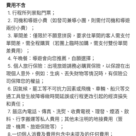
費用不含
1. 行程所列景點門票；
2. 司機和導遊小費（如發司兼導小團，則需付司機和導遊
兩份小費）；
3. 單間差：僅限於不願意拼房，要求住單間的客人需支付
單間差，需全程購買（若團上臨時加購，需支付雙份單間
差費用）；
4. 午晚餐：導遊會向您推薦，自願選擇；
5. 個人旅行保險：出境旅遊請務必購買保險，以保證在出
現個人意外，例如：生病、丟失財物等情況時，有保險公
司保障您的權益；
6. 因氣候，罷工等不可抗力因素或飛機、車輛、船只等交
通工具發生故障導緻時間延誤或行程更改引起的經濟損失
和責任；
7. 飯店內電話、傳真、洗熨、收費電視、理發、煙酒、飲
料、行李搬運等私人費用；其他未注明的地接費用（簽
證、機票、旅遊保險等）；
8.一切個人消費及費用包含中未提及的任何費用；