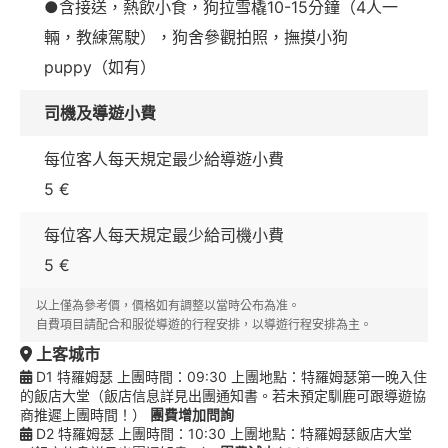
●含接送，熱飲小食，狗拉雪橇10-15分鐘（4人一
輛，教練駕駛），狗舍參觀拍照，撫摸小狗
puppy（如有）
司機及導遊小費
每位客人每天規定最少給導遊小費
5 €
每位客人每天規定最少給司機小費
5 €
以上僅為參考價，價格如有調整以當時公布為准。
自費項目請配合和服從導遊的行程安排，以導遊行程安排為主。
上客城市
D1 特羅姆瑟 上團時間：09:30 上團地點：特羅姆瑟第一晚入住
的飯店大堂（飯店信息詳見出團通知書。若未預定馴鹿可跟導遊協
商推遲上團時間！）
團費增加問詢
D2 特羅姆瑟 上團時間：10:30 上團地點：特羅姆瑟飯店大堂