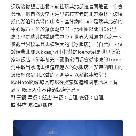
退房後從飯店出發，前往瑞典北部拉普蘭地區，你會
發現一個自然天堂，這里遍布古老的北方森林、玻璃
般的湖泊和高聳的山峰。基律納Kiruna是瑞典北部的
中心城市，位於羅薩湖東岸、北極圈以北145公里
處！也是瑞典的鐵礦業中心，世界大鐵礦中心之一。
參觀世界較早且規模較大的【冰飯店】（自費），位
於瑞典北部Jukkasjrvi小村莊的Icehotel是世界上第一
家冰飯店。每年冬天，藝術家們都會從冰凍的Torne
河中取出冰塊重建這座迷人的冰飯店，就連酒吧里的
玻璃杯都是用冰做的，甚至可以參觀冰教堂！
IceHotel的紀錄片可以在探索頻道和國家地理上看
到。 晚上入住基律納飯店休息。
三餐
早餐：飯店 午餐：自理 晚餐：自理
住宿
基律納飯店