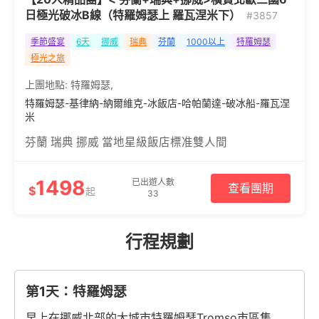
日極光破冰B線（特羅姆瑟上 羅瓦涅米下）
#3857
季節盛宴
6天
挪威
瑞典
芬蘭
1000以上
特羅姆瑟
極光之旅
上團地點:
特羅姆瑟
,
特羅姆瑟-基律納-納爾維克-冰飯店-哈帕蘭達-破冰船-羅瓦涅
米
芬蘭 瑞典 挪威 當地星級飯店標准雙人間
1498
已出遊人數
查看團期
$
起
33
行程規劃
第1天：特羅姆瑟
早上在挪威北部的大城市特羅姆瑟Tromso市區集