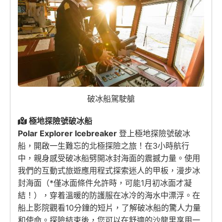
破冰船駕駛艙
極地探險號破冰船
Polar Explorer Icebreaker
登上極地探險號破冰
船，
開啟一生難忘的北極探險之旅
！在3小時航行
中，
親身感受破冰船劈開冰封海面的震撼力量。使用
我們的互動式旅遊應用程式探索迷人的甲板，漫步冰
封海面（*僅冰面條件允許時，可能1月初冰面才凝
結！），穿着溫暖的防護服在冰冷的海水中漂浮。
在
船上影院觀看10分鐘的短片，了解破冰船的驚人力量
和使命。
探險結束後，您可以在舒適的沙龍里享用一