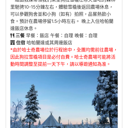
里馳骋10-15分鐘左右，體驗雪橇後返回農場休息，
可以參觀狗舍並和小狗（如有）拍照，品嘗熱飲小
食。預計在農場停留1.5小時左右。 晚上入住哈帕蘭
達飯店休息。
三餐
早餐：飯店 午餐：自理 晚餐：自理
住宿
哈帕蘭達或其周邊飯店
*由於哈士奇農場位於行程途中，全團均需前往農場，
因此狗拉雪橇項目是必付自費。哈士奇農場可能將活
動時間調整至提前一天下午，請以導遊通知為准。