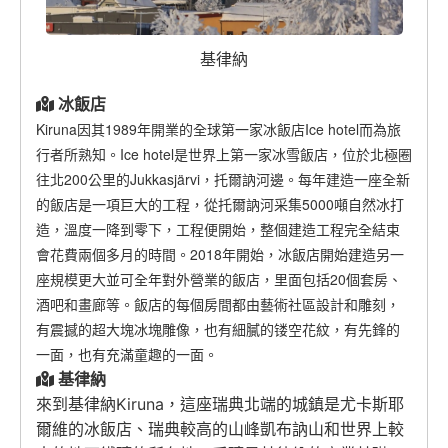
基律納
冰飯店
Kiruna因其1989年開業的全球第一家冰飯店Ice hotel而為旅
行者所熟知。Ice hotel是世界上第一家冰雪飯店，位於北極圈
往北200公里的Jukkasjärvi，托爾訥河邊。每年建造一座全新
的飯店是一項巨大的工程，從托爾訥河采集5000噸自然冰打
造，溫度一降到零下，工程便開始，整個建造工程完全結束
會花費兩個多月的時間。2018年開始，冰飯店開始建造另一
座規模更大並可全年對外營業的飯店，里面包括20個套房、
酒吧和畫廊等。飯店的每個房間都由藝術社區設計和雕刻，
有震撼的超大塊冰塊雕像，也有細膩的镂空花紋，有先鋒的
一面，也有充滿童趣的一面。
基律納
來到基律納Kiruna，這座瑞典北端的城鎮是尤卡斯耶
爾維的冰飯店、瑞典較高的山峰凱布訥山和世界上較