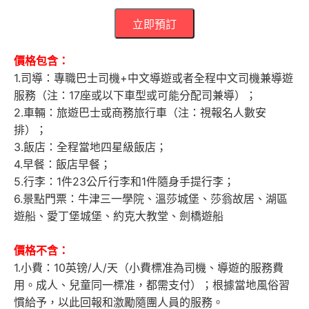
立即預訂
價格包含：
1.司導：專職巴士司機+中文導遊或者全程中文司機兼導遊
服務（注：17座或以下車型或可能分配司兼導）；
2.車輛：旅遊巴士或商務旅行車（注：視報名人數安
排）；
3.飯店：全程當地四星級飯店；
4.早餐：飯店早餐；
5.行李：1件23公斤行李和1件隨身手提行李；
6.景點門票：牛津三一學院、溫莎城堡、莎翁故居、湖區
遊船、愛丁堡城堡、約克大教堂、劍橋遊船
價格不含：
1.小費：10英镑/人/天（小費標准為司機、導遊的服務費
用。成人、兒童同一標准，都需支付）；根據當地風俗習
慣給予，以此回報和激勵隨團人員的服務。