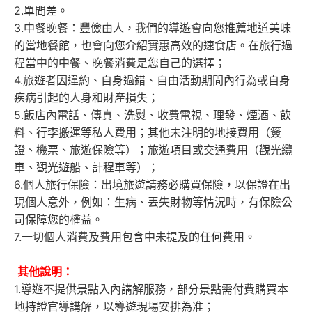
2.單間差。
3.中餐晚餐：豐儉由人，我們的導遊會向您推薦地道美味
的當地餐館，也會向您介紹實惠高效的速食店。在旅行過
程當中的中餐、晚餐消費是您自己的選擇；
4.旅遊者因違約、自身過錯、自由活動期間內行為或自身
疾病引起的人身和財產損失；
5.飯店內電話、傳真、洗熨、收費電視、理發、煙酒、飲
料、行李搬運等私人費用；其他未注明的地接費用（簽
證、機票、旅遊保險等）；旅遊項目或交通費用（觀光纜
車、觀光遊船、計程車等）；
6.個人旅行保險：出境旅遊請務必購買保險，以保證在出
現個人意外，例如：生病、丟失財物等情況時，有保險公
司保障您的權益。
7.一切個人消費及費用包含中未提及的任何費用。
其他說明：
1.導遊不提供景點入內講解服務，部分景點需付費購買本
地持證官導講解，以導遊現場安排為准；