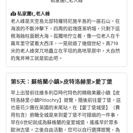
私家團t_老人峰
私家團t_老人峰
老人峰是天空島北部特羅特尼施半島的一座石山，在
海浪的不斷沖擊下，四周的岩塊逐漸坍塌，只剩下這
根海蝕柱面朝大海，孤獨地佇立着，像一位老人在千
萬年里守望着大西洋，一晃就過了幾個世紀。高719
米的老人峰突兀地矗立在平坦的高地草原中，大自然
的鬼斧神工就是如此吧。
第5天：蘇格蘭小鎮>皮特洛赫里>愛丁堡
早上出發前往維多利亞時代特色的精緻美麗小鎮【皮
特洛赫里小鎮Pitlochry】遊覽，隨後前往愛丁堡，這
也是花少團在英國的末尾站。在【愛丁堡城堡】（費
用包含）俯瞰全城是來到愛丁堡不可錯過的一件事，
早在6世紀就成為蘇格蘭的皇室城堡，遙遙早於眾多
歐洲古堡。之後自由活動，您可以自行選擇遊覽，為