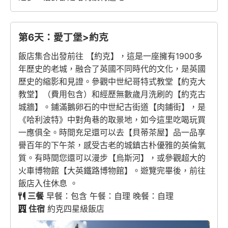
第6天：愛丁堡>約克
飯店集合出發前往 【約克】，這是一座擁有1900多
年歷史的老城，融合了英國不同時代的文化，是英國
歷史的縮影和見證。參觀中世紀哥特式教堂【約克大
教堂】（費用包含）和經歷無數歲月洗刷的【約克古
城牆】。鋪滿鵝卵石的中世紀古街道【肉鋪街】，是
《哈利波特》中對角巷的取景地，如今這里吃喝玩買
一應俱全。時間充足還可以去【貝蒂茶屋】品一品享
譽百年的下午茶，感受古老的城鎮古朴優雅的英倫氣
質。有時間您還可以漫步【烏斯河】，或參觀超大的
火車博物館【大英鐵路博物館】。遊覽完畢後，前往
飯店入住休息 。
三餐
早餐：包含 午餐：自理 晚餐：自理
住宿
約克四星級飯店