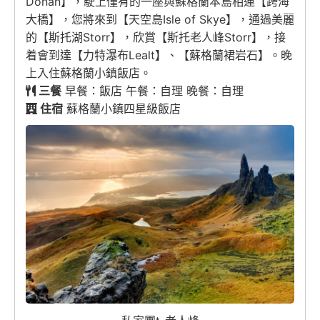
Donan】，駛上僅有的一座與蘇格蘭本島相連【跨海
大橋】，您將來到【天空島Isle of Skye】，通過美麗
的【斯托湖Storr】，欣賞【斯托老人峰Storr】，接
着會到達【力特瀑布Lealt】、【蘇格蘭裙岩石】。晚
上入住蘇格蘭小鎮飯店。
三餐
早餐：飯店 午餐：自理 晚餐：自理
住宿
蘇格蘭小鎮四星級飯店