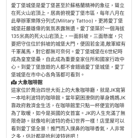
愛丁堡城堡是愛丁堡甚至於蘇格蘭精神的象征，聳立
在死火山岩頂上，居高俯視愛丁堡市區，每年八月在
此舉辦軍樂隊分列式(Military Tattoo)，更將愛丁堡
城堡莊嚴雄偉的氣氛表露無遺。愛丁堡築於一個海拔
135米高的死火山岩頂上，一面斜坡，三面懸崖，只
要把守住位於斜坡的城堡大門，便固若金湯,敵軍縱有
千軍萬馬，對它都無可奈何。愛丁堡城堡在6世紀時
成為皇室堡壘，自此成為重要皇家住所和國家行政中
心。到愛丁堡旅遊的人都不會錯過愛丁堡城堡，愛丁
堡城堡在市中心各角落都可看到。
大象咖啡館
這家位於喬治四世大街上的大象咖啡廳，就是JK寫第
一本哈利波特的咖啡館。當年窮困潦倒的單身媽媽JK
靠政府救濟金生活，在咖啡館里只點一杯便宜的咖啡
為了取暖，如今是英國的女首富。JK的人生充滿了無
限奇跡。就像哈利波特的奇幻世界一樣！店里屋可以
看到愛丁堡全景！推門而入撲鼻的咖啡香氣，人非常
之多，估計都是哈利波特迷吧！