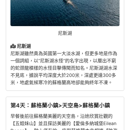
尼斯湖
尼斯湖
尼斯湖雖然貴為英國第一大淡水湖，但更多地是作為
一個詞組，以“尼斯湖水怪”的名字出現，以層出不窮
的蛇颈龍模樣的水怪目擊傳聞而知名。尼斯湖湖水深
不見底，據說平均深度大於200米，深處更達300多
米，地處氣候寒冷的蘇格蘭高地卻能夠終年不凍。
第4天：蘇格蘭小鎮>天空島>蘇格蘭小鎮
早餐後前往蘇格蘭美麗的天空島，沿途欣賞壯觀的
【五姐妹山】並且探訪美麗的【愛倫多納城堡Eilean