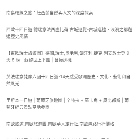
南島環線之旅：紐西蘭自然與人文的深度探索
西歐十四日遊 德瑞意法西盧比荷 古城巡覽-古城巡禮，浪漫之都邂
逅歷史風情
【東歐瑞士旅遊團】德國,瑞士,奧地利,匈牙利,捷克,列支敦士登 9
天 8 晚 | 蘇黎世上下團 | 含接送機
英法瑞意梵摩六國十四日遊-14天感受歐洲歷史、文化、藝術和自
然風光
里斯本一日遊 | 葡萄牙旅遊團 | 辛特拉 + 羅卡角 + 奧比都斯 | 葡
萄牙經典景點當地參團
南歐旅遊,南歐旅遊團,南歐華人旅行社,南歐線路行程價格