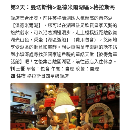
第2天：曼切斯特>溫德米爾湖區>格拉斯哥
飯店集合出發，前往英格蘭湖區人氣超高的自然湖
【溫德米爾湖】，您可以在湖邊駐足欣賞皇家天鵝的
悠然戲水，可以沿着湖邊漫步，走上棧橋近距離欣賞
湖光山色，乘坐【湖區遊船】（費用包含），悠闲地
享受湖區的愜意和寧靜。想要重溫童年樂趣的話不妨
到小鎮深處尋找英國家喻戶曉的童話天堂【彼得兔童
話館】吧！之後集合離開湖區，前往飯店入住休息。
三餐
早餐：包含 午餐：自理 晚餐：自理
住宿
格拉斯哥四星級飯店