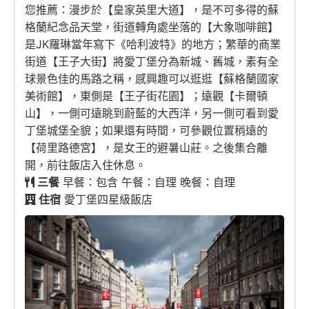
您推薦：漫步於【皇家英里大道】，是不可多得的蘇
格蘭紀念品天堂，街道轉角處坐落的【大象咖啡館】
是JK羅琳當年寫下《哈利波特》的地方；繁華的商業
街道【王子大街】將愛丁堡分為新城、舊城，素有全
球景色佳的馬路之稱，感興趣可以逛逛【蘇格蘭國家
美術館】，東側是【王子街花園】；遠觀【卡爾頓
山】，一側可遠眺到蔚藍的大西洋，另一側可看到愛
丁堡城堡全貌；如果還有時間，可參觀位置稍遠的
【荷里路德宮】，是女王的避暑山莊。之後集合離
開，前往飯店入住休息。
三餐
早餐：包含 午餐：自理 晚餐：自理
住宿
愛丁堡四星級飯店