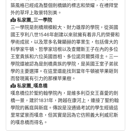
築風格已經成為整個劍橋鎮的標志和榮耀，在禮拜堂
外的草坪上取景特別美。
私家團_三一學院
三一學院是劍橋規模較大、財力雄厚的學院，從英國
國王亨利八世1546年創建以來就擁有着非凡的榮譽和
學術成就，以及眾多名聲顯赫的畢業生，包括偉大的
科學家牛頓、哲學家培根以及查爾斯王子在內的多位
王室貴族和六位英國首相、多位諾貝爾獎得主。三一
學院還被認為是劍橋貴族的學院，是英國王室子弟就
學的主要選擇。在這里還能找到當年牛頓被苹果砸到
而發現萬有引力的那棵苹果樹。
私家團_嘆息橋
嘆息橋位於聖約翰學院內，是維多利亞女王喜愛的劍
橋一景，建於1831年，跨越在康河上，連接了聖約翰
學院的舊庭與新庭。傳說是沒通過考試的學生經過這
里常望景而嘆息，但其實是因為它仿照義大利威尼斯
的嘆息橋而得名。