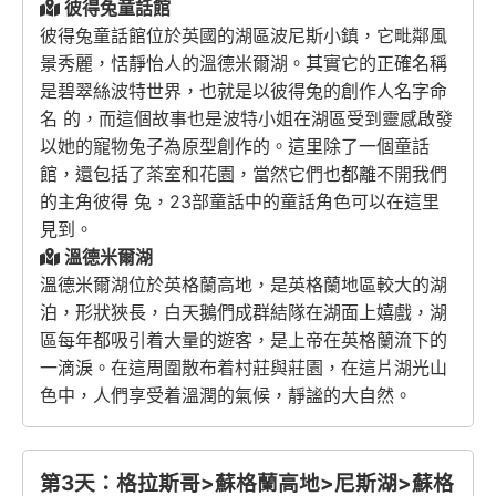
彼得兔童話館
彼得兔童話館位於英國的湖區波尼斯小鎮，它毗鄰風
景秀麗，恬靜怡人的溫德米爾湖。其實它的正確名稱
是碧翠絲波特世界，也就是以彼得兔的創作人名字命
名 的，而這個故事也是波特小姐在湖區受到靈感啟發
以她的寵物兔子為原型創作的。這里除了一個童話
館，還包括了茶室和花園，當然它們也都離不開我們
的主角彼得 兔，23部童話中的童話角色可以在這里
見到。
溫德米爾湖
溫德米爾湖位於英格蘭高地，是英格蘭地區較大的湖
泊，形狀狹長，白天鵝們成群結隊在湖面上嬉戲，湖
區每年都吸引着大量的遊客，是上帝在英格蘭流下的
一滴淚。在這周圍散布着村莊與莊園，在這片湖光山
色中，人們享受着溫潤的氣候，靜謐的大自然。
第3天：格拉斯哥>蘇格蘭高地>尼斯湖>蘇格