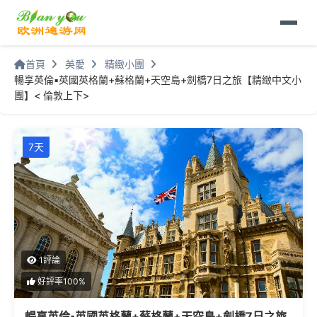
首頁
英愛
精緻小團
暢享英倫▪英國英格蘭+蘇格蘭+天空島+劍橋7日之旅【精緻中文小
團】< 倫敦上下>
7天
1評論
好評率100%
暢享英倫▪英國英格蘭+蘇格蘭+天空島+劍橋7日之旅