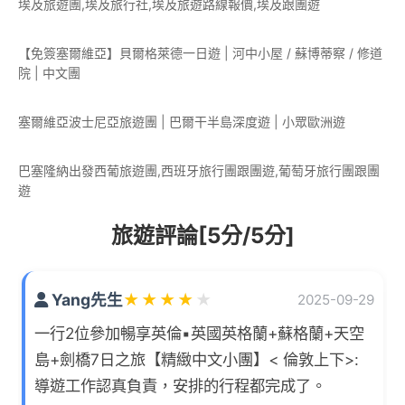
埃及旅遊團,埃及旅行社,埃及旅遊路線報價,埃及跟團遊
【免簽塞爾維亞】貝爾格萊德一日遊 | 河中小屋 / 蘇博蒂察 / 修道
院 | 中文團
塞爾維亞波士尼亞旅遊團 | 巴爾干半島深度遊 | 小眾歐洲遊
巴塞隆納出發西葡旅遊團,西班牙旅行團跟團遊,葡萄牙旅行團跟團
遊
旅遊評論[5分/5分]
Yang先生
★
★
★
★
★
2025-09-29
一行2位參加暢享英倫▪英國英格蘭+蘇格蘭+天空
島+劍橋7日之旅【精緻中文小團】< 倫敦上下>:
導遊工作認真負責，安排的行程都完成了。