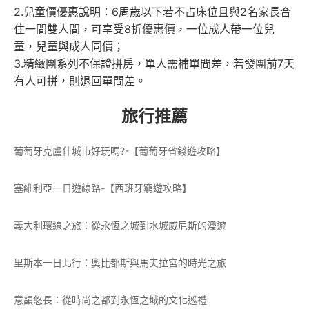
2.兒童價優惠說明：6周歲以下若不占床位且與2名家長合
住一間雙人間，可享受8折優惠價，一位成人帶一位兒
童，兒童與成人同價；
3.精緻團系列不保證拼房，單人需補單間差，若發團前7天
有人可拼，則退回單間差。
旅行推薦
葡萄牙克盧什城市好玩嗎?-【葡萄牙省錢遊攻略】
塞維利亞一日遊線路-【西班牙窮遊攻略】
義大利環線之旅：從永恆之城到水城威尼斯的漫遊
里斯本一日北行：奧比都斯與馬夫拉宮的時光之旅
意韻悠長：從時尚之都到永恆之城的文化巡禮