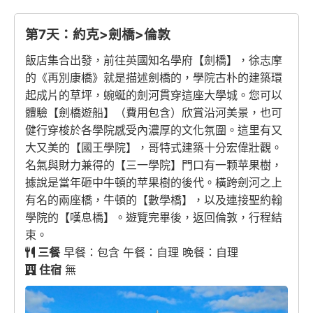
第7天：約克>劍橋>倫敦
飯店集合出發，前往英國知名學府【劍橋】，徐志摩
的《再別康橋》就是描述劍橋的，學院古朴的建築環
起成片的草坪，蜿蜒的劍河貫穿這座大學城。您可以
體驗【劍橋遊船】（費用包含）欣賞沿河美景，也可
健行穿梭於各學院感受內濃厚的文化氛圍。這里有又
大又美的【國王學院】，哥特式建築十分宏偉壯觀。
名氣與財力兼得的【三一學院】門口有一颗苹果樹，
據說是當年砸中牛頓的苹果樹的後代。橫跨劍河之上
有名的兩座橋，牛頓的【數學橋】，以及連接聖約翰
學院的【嘆息橋】。遊覽完畢後，返回倫敦，行程結
束。
三餐
早餐：包含 午餐：自理 晚餐：自理
住宿
無