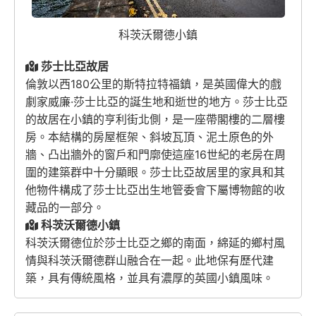
科茨沃爾德小鎮
莎士比亞故居
倫敦以西180公里的斯特拉特福鎮，是英國偉大的戲
劇家威廉·莎士比亞的誕生地和逝世的地方。莎士比亞
的故居在小鎮的亨利街北側，是一座帶閣樓的二層樓
房。本結構的房屋框架、斜坡瓦頂、泥土原色的外
牆、凸出牆外的窗戶和門廓使這座16世紀的老房在周
圍的建築群中十分顯眼。莎士比亞故居里的家具和其
他物件構成了莎士比亞出生地管委會下屬博物館的收
藏品的一部分。
科茨沃爾德小鎮
科茨沃爾德位於莎士比亞之鄉的南面，綿延的鄉村風
情與科茨沃爾德群山融合在一起。此地保有歷代建
築，具有傳統風格，並具有濃厚的英國小鎮風味。