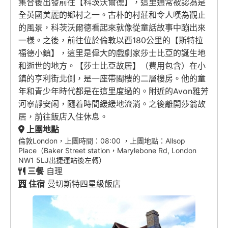
集合後出發前往【科茨沃爾德】，這里通常被認為是
全英國美麗的鄉村之一。古朴的村莊和令人嘆為觀止
的風景，科茨沃爾德看起來就像從童話故事中蹦出來
一樣。之後，前往位於倫敦以西180公里的【斯特拉
福德小鎮】，這里是偉大的戲劇家莎士比亞的誕生地
和逝世的地方。【莎士比亞故居】（費用包含）在小
鎮的亨利街北側，是一座帶閣樓的二層樓房。他的童
年和青少年時代都是在這里度過的。附近的Avon雅芳
河寧靜安闲，隨着時間緩緩地流淌。之後離開莎翁故
居，前往飯店入住休息。
上團地點
倫敦London，上團時間：08:00 ，上團地點：Allsop
Place（Baker Street station，Marylebone Rd, London
NW1 5LJ出捷運站後左轉）
三餐
自理
住宿
曼切斯特四星級飯店