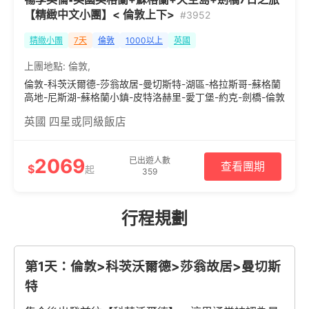
【精緻中文小團】< 倫敦上下>
#3952
精緻小團
7天
倫敦
1000以上
英國
上團地點:
倫敦
,
倫敦-科茨沃爾德-莎翁故居-曼切斯特-湖區-格拉斯哥-蘇格蘭
高地-尼斯湖-蘇格蘭小鎮-皮特洛赫里-愛丁堡-約克-劍橋-倫敦
英國 四星或同級飯店
2069
已出遊人數
查看團期
$
起
359
行程規劃
第1天：倫敦>科茨沃爾德>莎翁故居>曼切斯
特