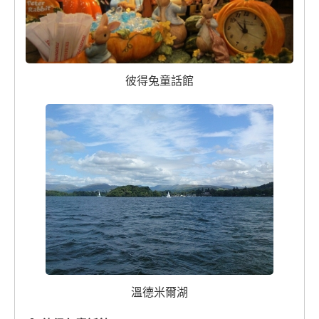
彼得兔童話館
溫德米爾湖