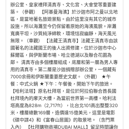
辦公室、皇家禮拜清真寺、文化宮、大會堂等重要建
築。（參觀） 【阿基曼海濱】於沙迦市阿之曼以北地
區，是當地著名旅遊景點。由於這里沒有其它的城市
設施，所以海灘至今仍保留着原始的海濱風貌。岸灘
寬廣平坦，沙質純淨綿軟，環境恬寂幽靜，海天風光
無限。（車觀） 【法藏王清真寺】法藏王清真寺由該
國著名的法藏國王的後人出資修建，位於沙迦市中心
蘇爾區，與伊斯蘭市場、哈立德湖以及聯合花園為
鄰。 清真寺由多個樓層組成，底層和第一層為男人專
用的清真寺。第二層是沙迦捐贈部辦公室，一個藏有
7000余冊和伊斯蘭重要歷史文獻。（外觀） ★午
餐：中式火鍋 ★下午：午餐後，開始下午的旅途。
【哈利法塔】原名杜拜塔，是位於阿拉伯聯合酋長國
杜拜境內的摩天大樓，為當前世界第一高樓。哈利法
塔高度為828m（2,717ft），比台北101高出整整320
米，樓層總數169層，造價達15億美元，這里是電影
《碟中諜4》和《富春山居圖》的取景地。（含門票
入內） 【杜拜購物商場DUBAI MALL】留足時間讓你