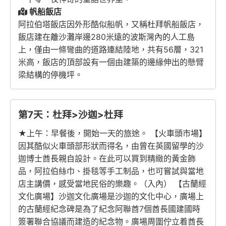
帆船飯店
阿拉伯塔飯店因外形酷似船帆，又稱杜拜帆船飯店，
飯店建在離沙灘岸邊280米遠的波斯灣內的人工島
上，僅由一條彎曲的道路連結陸地，共有56層，321
米高，飯店的頂部設有一個由建築的邊緣伸出的懸臂
梁結構的停機坪。
第7天：杜拜>沙迦>杜拜
★上午：早餐後，開始一天的旅途。 【火車頭市場】
因其酷似火車頭部形狀而得名，由曾在英國留學的沙
迦博士酋長親自設計。在此可以買到精緻的黃金飾
品，阿拉伯絲巾、掛毯等手工制品，也可嘗試與當地
店主講價，感受當地民俗的樂趣。（入內） 【古蘭經
文化廣場】沙迦文化廣場是沙迦的文化中心，廣場上
的古蘭經紀念碑是為了紀念阿聯酋7個酋長國建國時
簽署聯合協議而建造的紀念物。廣場周圍佇立着酋長