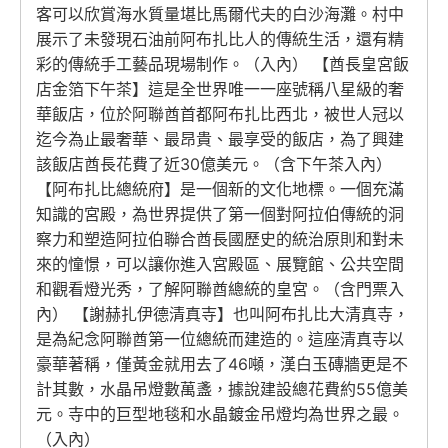
客可以欣賞海水質量堪比馬爾代夫的白沙海灘。村中
展示了未發現石油前阿布扎比人的傳統生活，還有精
彩的傳統手工藝品現場制作。（入內） 【酋長皇宮飯
店金箔下午茶】這是全世界唯一一座號稱八星級的奢
華飯店，位於阿聯酋首都阿布扎比西北，被世人冠以
迄今為止最奢華、最昂貴、最享受的飯店，為了興建
該飯店酋長花費了近30億美元。（含下午茶入內）
【阿布扎比總統府】是一個新的文化地標。一個充滿
知識的宮殿，為世界提供了第一個對阿拉伯傳統的洞
察力和塑造阿拉伯聯合酋長國歷史的統治原則和對未
來的憧憬，可以讓你進入宮殿區、展覽館、公共空間
和觀看燈光秀，了解阿聯酋總統的皇宮。（含門票入
內） 【謝赫扎伊德清真寺】也叫阿布扎比大清真寺，
是為紀念阿聯酋第一位總統而建造的。這座清真寺以
豪華著稱，僅黃金就用去了46噸，漢白玉磚牆更是不
計其數，水晶吊燈數萬盞，據說建設總花費約55億美
元。寺中的巨型地毯和水晶鍍金吊燈均為世界之最。
（入內）