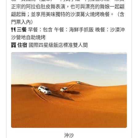
正宗的阿拉伯肚皮舞表演，也可與漂亮的舞娘一起翩
翩起舞；並享用美味獨特的沙漠篝火燒烤晚餐。（含
門票入內）
三餐
早餐：包含 午餐：海鮮手抓飯 晚餐：沙漠沖
沙營地自助燒烤
住宿
國際四星級飯店標准雙人間
沖沙