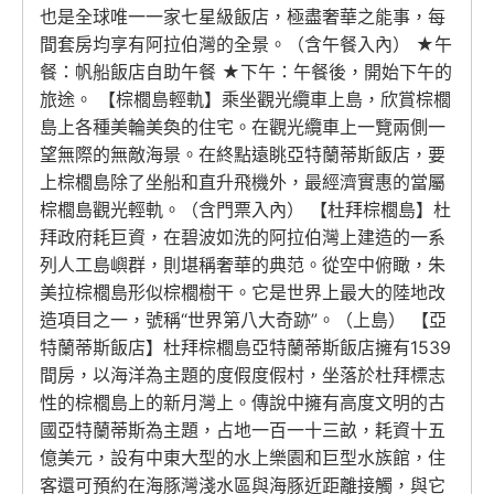
也是全球唯一一家七星級飯店，極盡奢華之能事，每
間套房均享有阿拉伯灣的全景。（含午餐入內） ★午
餐：帆船飯店自助午餐 ★下午：午餐後，開始下午的
旅途。 【棕櫚島輕軌】乘坐觀光纜車上島，欣賞棕櫚
島上各種美輪美奐的住宅。在觀光纜車上一覽兩側一
望無際的無敵海景。在終點遠眺亞特蘭蒂斯飯店，要
上棕櫚島除了坐船和直升飛機外，最經濟實惠的當屬
棕櫚島觀光輕軌。（含門票入內） 【杜拜棕櫚島】杜
拜政府耗巨資，在碧波如洗的阿拉伯灣上建造的一系
列人工島嶼群，則堪稱奢華的典范。從空中俯瞰，朱
美拉棕櫚島形似棕櫚樹干。它是世界上最大的陸地改
造項目之一，號稱“世界第八大奇跡”。（上島） 【亞
特蘭蒂斯飯店】杜拜棕櫚島亞特蘭蒂斯飯店擁有1539
間房，以海洋為主題的度假度假村，坐落於杜拜標志
性的棕櫚島上的新月灣上。傳說中擁有高度文明的古
國亞特蘭蒂斯為主題，占地一百一十三畝，耗資十五
億美元，設有中東大型的水上樂園和巨型水族館，住
客還可預約在海豚灣淺水區與海豚近距離接觸，與它