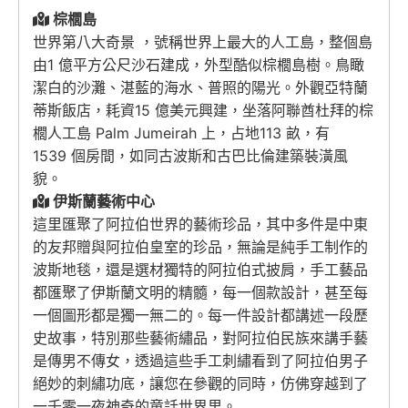
棕櫚島
世界第八大奇景 ，號稱世界上最大的人工島，整個島
由1 億平方公尺沙石建成，外型酷似棕櫚島樹。鳥瞰
潔白的沙灘、湛藍的海水、普照的陽光。外觀亞特蘭
蒂斯飯店，耗資15 億美元興建，坐落阿聯酋杜拜的棕
櫚人工島 Palm Jumeirah 上，占地113 畝，有
1539 個房間，如同古波斯和古巴比倫建築裝潢風
貌。
伊斯蘭藝術中心
這里匯聚了阿拉伯世界的藝術珍品，其中多件是中東
的友邦贈與阿拉伯皇室的珍品，無論是純手工制作的
波斯地毯，還是選材獨特的阿拉伯式披肩，手工藝品
都匯聚了伊斯蘭文明的精髓，每一個款設計，甚至每
一個圖形都是獨一無二的。每一件設計都講述一段歷
史故事，特別那些藝術繡品，對阿拉伯民族來講手藝
是傳男不傳女，透過這些手工刺繡看到了阿拉伯男子
絕妙的刺繡功底，讓您在參觀的同時，仿佛穿越到了
一千零一夜神奇的童話世界里。