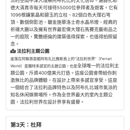
流的空間中深入理解阿布扎比的文化信仰。謝赫扎耶
德大清真寺每天可接待55000位參拜者及遊客。它有
1096根鑲紫晶和碧玉的立柱、82個白色大理石穹
頂、數個倒影池、鍍金施華洛士奇水晶吊燈、經典的
祈禱大廳以及擁有世界最宏偉大理石馬賽克藝術品之
一的庭院，驚艷絕倫的建築值得探索，也值得拍照留
念。
法拉利主題公園
座落在阿聯酋首都阿布扎比雅斯島上的“法拉利世界”（Ferrari
全球唯一的法拉利主
World）是獨特多感官的主題公園，也是
題公園，斥資400億美元打造。這座公園會帶給你刺
激無比的品牌體驗，在設計上帶來多感官享受，這是
一個結合了法拉利品牌特色以及阿布扎比城市氣派的
知名休闲娛樂場所。作為全世界最大的室內主題公
園，法拉利世界在設計界享有盛譽。
第3天：杜拜