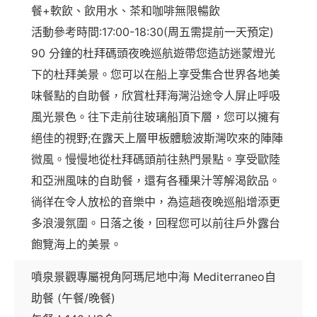
餐+軟飲、飲用水、茶和咖啡無限暢飲
活動參考時間:17:00-18:30(周五需提前一天預定)
90 分鐘的杜拜碼頭夜晚巡航遊帶您造訪迷蒙燈光
下的杜拜美景。您可以在船上享受集合世界各地美
味餐點的自助餐，欣賞杜拜海灣沿途令人屏止呼吸
風光景色。往下走前往玻璃船頂下層，您可以擁有
絕佳的視野;在露天上層甲板體驗波斯灣吹來的陣陣
微風。慢慢地從杜拜碼頭前往熱門景點。享受歐陸
和亞洲風味的自助餐，還有各種果汁等解渴飲品。
徜徉在令人放松的音樂中，為這趟夜晚巡船增添更
多浪漫氛圍。日落之後，回程您可以前往戶外露台
飽覽海上的美景。
噴泉景觀專屬視角阿瑪尼地中海 Mediterraneo自
助餐 (午餐/晚餐)