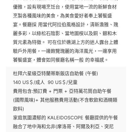
優雅，設有現場烹饪台，使用當地一流的新鮮食材
烹製各種風味的美食，為美食愛好者奉上饕餮盛
宴。餐廳採 用當代阿拉伯風格設計，清新澹雅、瑰
麗多彩，以綠松石陰影、當地圖桉以及銅、銀和木
質元素為特徵。 可在位於礁湖上方的迷人露台上體
驗戶外用餐，一邊飽覽瑰麗的海洋風光，一邊享用
饕餮盛宴，體會如同餐廳名稱一般 的幸福感。
杜拜六星級亞特蘭蒂斯飯店自助餐 (午餐)
140 US＄/成人 90 US＄/兒童
費用包含:預訂費 + 門票 + 亞特萬花筒自助午餐
(國際風味)+ 其他服務費用活動(不含軟飲和酒精類
飲料)
家庭氛圍濃郁的 KALEIDOSCOPE 餐廳提供的午餐
融合了地中海和北非(摩洛哥、阿爾及利亞、突尼