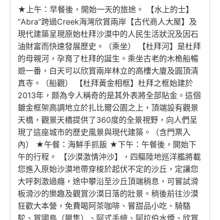
★上午：早餐後，開始一天的旅途。 【水上的士】
“Abra”跨過Creek海灣欣賞兩岸【古代商人大屋】及
現代建築呈現原始杜拜沙漠中的人民生活狀況及因石
油財富而快速發展歷史。（乘坐） 【杜拜河】是杜拜
的母親河，孕育了杜拜的誕生。乘坐古老的木桅船暢
遊一番，白天可以欣賞兩岸林立的高樓大廈及圓頂清
真寺。（船觀） 【杜拜黃金相框】杜拜之框始建於
2013年，颇為令人稱奇的是其外表將全部貼金。這個
鍍金框架高調地立於扎比爾公園之上，頂端設有觀景
天橋，觀景天橋提供了360度的全景視野，向人們呈
現了這座城市的歷史風景與現代建築。（含門票入
內） ★午餐：海鮮手抓飯 ★下午：午餐後，開始下
午的行程。 【沙漠激情沖沙】，四驅陸地巡洋艦將載
您進入原始沙漠地帶穿梭於起伏不定的沙丘，定讓您
大呼刺激過癮，途中攀沿至沙丘頂端稍息，可嘗試滑
板滑沙的樂趣及觀賞沙漠日落的壯景。稍後前往沙漠
狂歡大本營，免費喝阿茶咖啡、嘗甜品小吃、騎駱
駝、賞國鳥（獵隼）、阿式手繪、阿拉伯水煙、欣賞