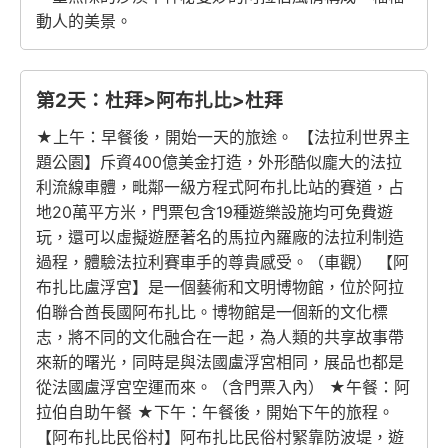
動人的美景。
第2天：杜拜>阿布扎比>杜拜
★上午：早餐後，開始一天的旅途。 【法拉利世界主
題公園】斥資400億美金打造，外形酷似龐大的法拉
利流線車體，毗鄰一級方程式阿布扎比站的賽道，占
地20萬平方米，門票包含19種遊樂設施均可免費遊
玩，還可以虛擬遊歷著名的馬拉內羅廠的法拉利制造
過程，體驗法拉利賽車手的尊貴感受。（車觀） 【阿
布扎比盧浮宮】是一個藝術和文明博物館，位於阿拉
伯聯合酋長國阿布扎比。博物館是一個新的文化標
志，將不同的文化融合在一起，為人類的共享故事帶
來新的曙光，同時是與法國盧浮宮相同，展品也都是
從法國盧浮宮空運而來。（含門票入內） ★午餐：阿
拉伯自助午餐 ★下午：午餐後，開始下午的旅程。
【阿布扎比民俗村】阿布扎比民俗村緊靠防波堤，遊