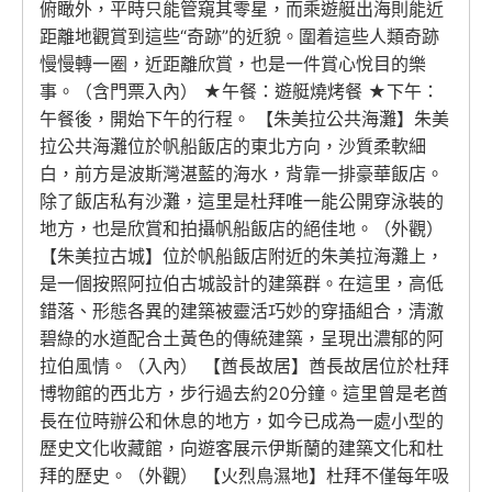
俯瞰外，平時只能管窺其零星，而乘遊艇出海則能近
距離地觀賞到這些“奇跡”的近貌。圍着這些人類奇跡
慢慢轉一圈，近距離欣賞，也是一件賞心悅目的樂
事。（含門票入內） ★午餐：遊艇燒烤餐 ★下午：
午餐後，開始下午的行程。 【朱美拉公共海灘】朱美
拉公共海灘位於帆船飯店的東北方向，沙質柔軟細
白，前方是波斯灣湛藍的海水，背靠一排豪華飯店。
除了飯店私有沙灘，這里是杜拜唯一能公開穿泳裝的
地方，也是欣賞和拍攝帆船飯店的絕佳地。（外觀）
【朱美拉古城】位於帆船飯店附近的朱美拉海灘上，
是一個按照阿拉伯古城設計的建築群。在這里，高低
錯落、形態各異的建築被靈活巧妙的穿插組合，清澈
碧綠的水道配合土黃色的傳統建築，呈現出濃郁的阿
拉伯風情。（入內） 【酋長故居】酋長故居位於杜拜
博物館的西北方，步行過去約20分鐘。這里曾是老酋
長在位時辦公和休息的地方，如今已成為一處小型的
歷史文化收藏館，向遊客展示伊斯蘭的建築文化和杜
拜的歷史。（外觀） 【火烈鳥濕地】杜拜不僅每年吸