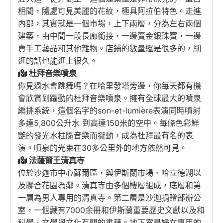
相間，隨處可見美麗的花紋，極具阿拉伯特色。走進
內部，其實就是一個市場，上下兩層，分為左右兩個
建築，由中間一段長廊銜接，一邊賣金銀珠寶，一邊
賣手工藝品和其他雜物。店鋪的數量還是很多的，細
逛的話也能逛上很久。
杜拜音樂噴泉
你見過水會跳舞嗎？在哈里發塔旁邊，你每天都有機
會欣賞到躍動的杜拜音樂噴泉。擁有全球最大的噴泉
編排系統，這個名字的son-et-lumière表演同時噴射
多達5,800公升水 到高達150米的空中。每條色彩鮮
艷的發光水柱隨音樂而擺動，成為杜拜最有名的表
演。噴泉的光束在30多公里外的地方依然可見。
法薩爾王清真寺
位於沙迦市中心蘇爾區，與伊斯蘭市場、哈立德湖以
及聯合花園為鄰。清真寺由多個樓層組成，底層和第
一層為男人專用的清真寺。第二層是沙迦捐贈部辦公
室，一個藏有7000余冊和伊斯蘭重要歷史文獻以及和
科學、文學與文化有關的書籍。地下室是婦女專用的