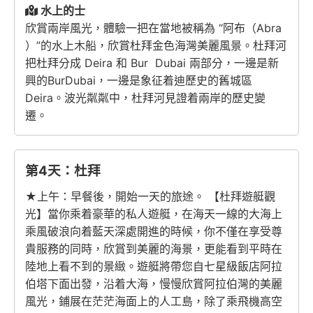
水上的士
欣賞兩岸風光，體驗一把在當地被稱為 “阿布（Abra
）”的水上木船，欣賞杜拜金色海灣美麗風景。杜拜河
把杜拜分成 Deira 和 Bur Dubai 兩部分，一邊是新
興的BurDubai，一邊是象征着迪歷史的舊城區
Deira。波光粼粼中，杜拜河見證着兩岸的歷史變
遷。
第4天：杜拜
★上午：早餐後，開始一天的旅途。 【杜拜遊艇觀
光】當你乘着豪華的私人遊艇，在海天一線的大海上
乘風破浪向着藍天深處開進的時候，你不僅在享受尊
貴服務的同時，欣賞到美麗的海景，更能看到平時在
陸地上看不到的景緻。遊艇將帶您自七星級飯店阿拉
伯塔下面出發，沿着大海，慢慢欣賞阿拉伯灣的美麗
風光，鋪展在茫茫海面上的人工島，除了乘飛機高空