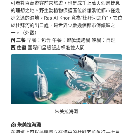
引着數百萬遊客前來旅遊，也是成千上萬火烈鳥棲息
的理想之地。野生動植物保護區位於離繁忙都市僅幾
步之遙的濕地。Ras Al Khor 意為“杜拜河之角”，它位
於杜拜河的出口處，是世界少數幾個都市保護區之
一。（外觀）
三餐
早餐：包含 午餐：遊艇燒烤餐 晚餐：自理
住宿
國際四星級飯店標准雙人間
朱美拉海灘
朱美拉海灘
在海灘上可以遠眺聳立在海中的杜拜奢華象征—七星