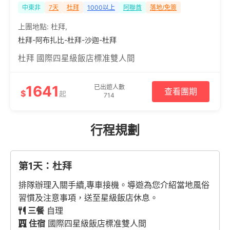
中東非
7天
杜拜
1000以上
阿聯酋
落地/免簽
上團地點:
杜拜
,
杜拜-阿布扎比-杜拜-沙迦-杜拜
杜拜 國際四星級飯店標准雙人間
1641
已出遊人數
查看團期
$
起
714
行程規劃
第1天：杜拜
排隊辦理入關手續,專車接機。導遊為您介紹當地風俗
習慣及注意事項，送至星級飯店休息。
三餐
自理
住宿
國際四星級飯店標准雙人間