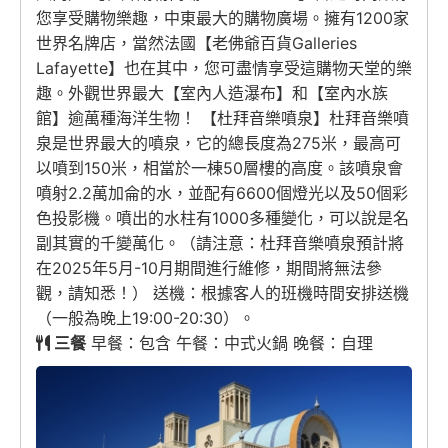
您享受購物樂趣，中東最大的購物廣場。擁有1200家
世界名牌店，當然法國【老佛爺百貨Galleries
Lafayette】也在其中，您可盡情享受這購物天堂的樂
趣。外觀世界最大【室內人造瀑布】和【室內水族
館】逾萬種海洋生物！ 【杜拜音樂噴泉】杜拜音樂噴
泉是世界最大的噴泉，它的總長度為275米，最高可
以噴到150米，相當於一棟50層樓的高度。該噴泉會
噴射2.2萬加侖的水，並配有6600個燈光以及50個彩
色投影機。噴出的水柱有1000多種變化，可以說是名
副其實的千變萬化。（請注意：杜拜音樂噴泉預計將
在2025年5月-10月期間進行維修，期間將無法參
觀，請知悉！） 送機：根據客人的班機時間安排送機
（一般為晚上19:00-20:30）。
三餐
早餐：包含 午餐：中式火鍋 晚餐：自理