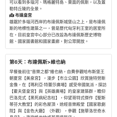
可以看到多瑙河、瑪格麗特島、東面的佩斯，以及蓋
勒特丘陵的全景。
布達皇宮
雄踞於多瑙河西岸的布達佩斯城堡山之上，是布達佩
斯的地標性建築之一，曾是歷代匈牙利王室的居室所
在，目前皇宮中心部分已改設為布達佩斯歷史博物
館、國家圖書館和國家畫廊，對公眾開放。
第6天：布達佩斯>維也納
早餐後前往"音樂之都"維也納，自費參觀哈布斯堡王
朝夏宮【美泉宮】，漫步【市立公園】欣賞施特勞斯
金像，在【瑪利亞·特蕾莎廣場】感受帝國氣派，探訪
【霍夫堡皇宮】與【英雄廣場】的皇家建築群，瞻仰
巴洛克式【黑死病紀念柱】，仰望哥特式傑作【聖斯
蒂芬大教堂】的彩色屋頂，途經音樂殿堂【國家歌劇
院】與【金色大廳】（外觀），參觀【施華洛世奇水