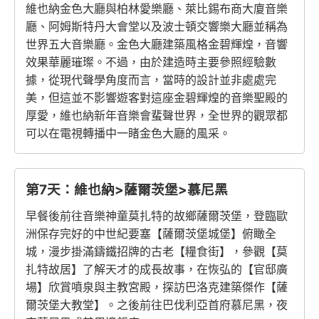
維也納金色大廳與柏林愛樂廳、萊比錫布商大廈音樂
廳、阿姆斯特丹大會堂以及波士頓交響樂大廳並稱為
世界五大音樂廳。金色大廳建築風格金碧輝煌，音響
效果華麗璀璨。不過，由於建造時主要參照經驗數
據，從現代聲學角度而言，當時的設計並非處處完
美，但這並不影響遊客對這座金碧輝煌的音樂聖殿的
厚愛，維也納新年音樂會蜚聲世界，全世界的觀眾都
可以在電視轉播中一睹金色大廳的風采。
第7天：維也納>薩爾茨堡>慕尼黑
早餐後前往音樂神童莫扎特的故鄉薩爾茨堡，登臨歐
洲保存完好的中世紀要塞【薩爾茨堡城堡】俯瞰全
城，漫步掛滿鑄鐵招牌的古老【糧食街】，參觀【莫
扎特故居】了解天才的成長故事，在恢弘的【官邸廣
場】欣賞噴泉與主教宮殿，探訪巴洛克建築傑作【薩
爾茨堡大教堂】。之後前往巴伐利亞首府慕尼黑，夜