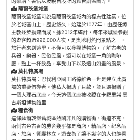
的樂譜、書信以及親自設計的舞台劇藍圖等。
薩爾茨堡城堡
薩爾茨堡城堡可說是薩爾茨堡城內的標志性建築，位
於老城區山上，歷史悠久，始建於1077年，由歷任總
主教逐步擴建而成。據2012年統計，每年來城堡參觀
的遊客超過996,000人次，是奧地利熱門景點之一。
旅行者來到這里，不僅可以參觀博物館，了解古老的
兵器、樂器、民俗民風，還可以在城堡一角的咖啡
廳，點上一杯飲品，享受山下以及遠山如畫的風景。
莫扎特廣場
莫扎特廣場：巴伐利亞國王路德維希一世是建立此廣
場的重要倡導者。他私人捐助了巨款，並且還捐贈了
一個大理石底座。今天這個底座被收藏在卡羅里諾·奧
古斯坦博物館里
糧食街
這條薩爾茨堡舊城區熱鬧非凡的購物街，街道不寬，
兩側古色古香的房舍幾乎都是商店，精品店、紀念品
店、旅店、餐廳林立。過去為了讓不識字的人也能看