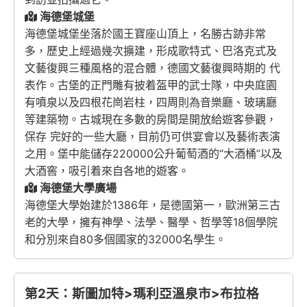
海德堡城堡
海德堡城堡坐落於國王寶座山頂上，名勝古跡非常
多，歷史上經過幾次擴建，形成歌特式、巴洛克式及
文藝復興三種風格的混合體，德國文藝復興時期的 代
表作。古堡的正門雕有披着盔甲的武士隊，中央庭園
有噴泉以及四根花崗岩柱，四周則為音樂廳、玻璃廳
等建築物。古城現在多數的房間是開放給遊客參觀，
保存 完好的一些大廳，目前仍可供宴會以及藝術表演
之用。堡中能儲存220000公升葡萄酒的“大酒桶”以及
大酒窖，吸引着來自各地的遊客。
海德堡大學廣場
海德堡大學始建於1386年，是德國第一，歐洲第三古
老的大學，擁有神學、法學、醫學、哲學等18個學院
和分別來自80多個國家的32000名學生。
第2天：斯圖加特>瑪利亞溫泉市>布拉格