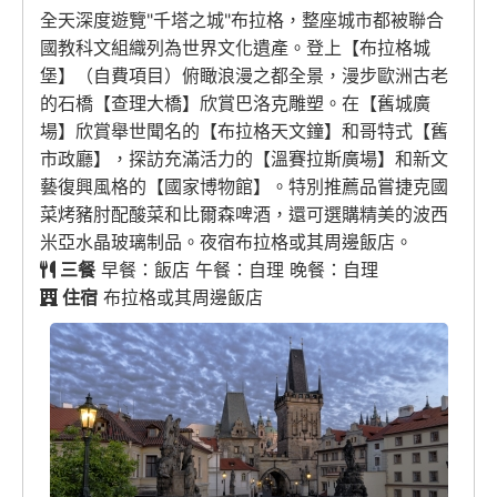
全天深度遊覽"千塔之城"布拉格，整座城市都被聯合
國教科文組織列為世界文化遺產。登上【布拉格城
堡】（自費項目）俯瞰浪漫之都全景，漫步歐洲古老
的石橋【查理大橋】欣賞巴洛克雕塑。在【舊城廣
場】欣賞舉世聞名的【布拉格天文鐘】和哥特式【舊
市政廳】，探訪充滿活力的【溫賽拉斯廣場】和新文
藝復興風格的【國家博物館】。特別推薦品嘗捷克國
菜烤豬肘配酸菜和比爾森啤酒，還可選購精美的波西
米亞水晶玻璃制品。夜宿布拉格或其周邊飯店。
三餐
早餐：飯店 午餐：自理 晚餐：自理
住宿
布拉格或其周邊飯店