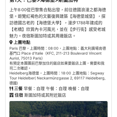
第1天：巴黎>海德堡>斯圖加特
上午8:00從巴黎集合點出發，前往德國浪漫之都海德
堡。遊覽紅褐色的文藝復興建築【海德堡城堡】，探
訪德國古老的【海德堡大學】，漫步1788年建成的
【老橋】欣賞內卡河風光，並在【步行街】感受老城
魅力。夜宿斯圖加特或其周邊飯店。
上團地點
Paris 巴黎，上團時間：08:00，上團地點：義大利廣場肯德
基門口 Place d'Italie（KFC, 211-213 Boulevard Vincent
Auriol, 75013 Paris）
有預定本團團前巴黎加住的飯店如果要飯店上團，需要和我
司二次確認。
Heidelberg海德堡，上團時間：18:00 上團地點：Segway
Tour Heidelber( Neckarmünzgasse 2, 69117 Heidelberg,
德國)
三餐
早餐：自理 午餐：自理 晚餐：自理
住宿
斯圖加特或其附近飯店