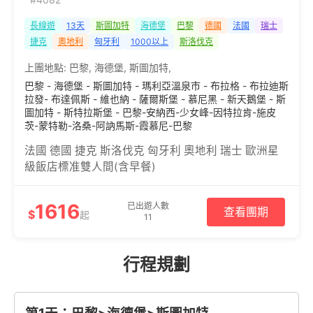
長線遊
13天
斯圖加特
海德堡
巴黎
德國
法國
瑞士
捷克
奧地利
匈牙利
1000以上
斯洛伐克
上團地點:
巴黎
,
海德堡
,
斯圖加特
,
巴黎 - 海德堡 - 斯圖加特 - 瑪利亞溫泉市 - 布拉格 - 布拉迪斯
拉發- 布達佩斯 - 維也納 - 薩爾斯堡 - 慕尼黑 - 新天鵝堡 - 斯
圖加特 - 斯特拉斯堡 - 巴黎-安納西-少女峰-因特拉肯-施皮
茨-蒙特勒-洛桑-阿訥馬斯-霞慕尼-巴黎
法國 德國 捷克 斯洛伐克 匈牙利 奧地利 瑞士 歐洲星
級飯店標准雙人間(含早餐)
1616
已出遊人數
查看團期
$
起
11
行程規劃