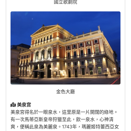
國立歌劇院
金色大廳
美泉宮
美泉宮得名於一眼泉水，這里原是一片開闊的綠地。
有一次馬蒂亞斯皇帝狩獵至此，飲一泉水，心神清
爽，便稱此泉為美麗泉。1743年，瑪麗姬特蕾西亞女