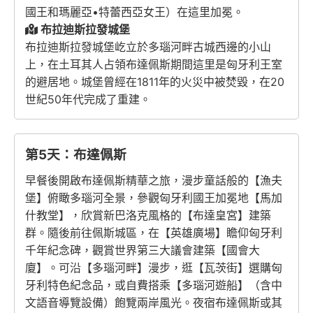
國王和瑪麗亞•特蕾西亞女王）在這里加冕。
布拉迪斯拉發城堡
布拉迪斯拉發城堡屹立於多瑙河畔古城西邊的小山
上，在土耳其人占領布達佩斯期間這里是匈牙利王室
的避居地。城堡曾經在1811年的火災中被焚毀，在20
世紀50年代完成了重建。
第5天：布達佩斯
早餐後開啟布達佩斯精華之旅，漫步童話般的【漁夫
堡】俯瞰多瑙河全景，參觀匈牙利國王加冕地【馬加
什教堂】，欣賞新巴洛克風格的【布達皇宮】建築
群。隨後前往佩斯城區，在【英雄廣場】瞻仰匈牙利
千年紀念碑，觀賞世界第三大議會建築【國會大
廈】。可沿【多瑙河畔】漫步，逛【瓦茨街】選購匈
牙利特色紀念品，或自費搭乘【多瑙河遊船】（含中
文語音導覽設備）飽覽兩岸風光。夜宿布達佩斯或其