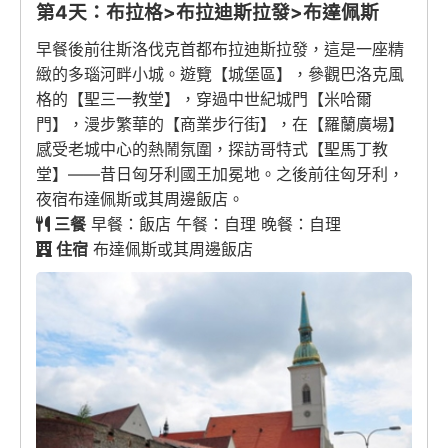
第4天：布拉格>布拉迪斯拉發>布達佩斯
早餐後前往斯洛伐克首都布拉迪斯拉發，這是一座精
緻的多瑙河畔小城。遊覽【城堡區】，參觀巴洛克風
格的【聖三一教堂】，穿過中世紀城門【米哈爾
門】，漫步繁華的【商業步行街】，在【羅蘭廣場】
感受老城中心的熱鬧氛圍，探訪哥特式【聖馬丁教
堂】——昔日匈牙利國王加冕地。之後前往匈牙利，
夜宿布達佩斯或其周邊飯店。
三餐
早餐：飯店 午餐：自理 晚餐：自理
住宿
布達佩斯或其周邊飯店