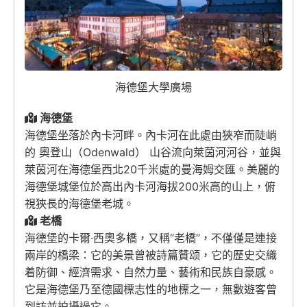
海德堡大學廣場
海德堡
海德堡坐落於內卡河畔。內卡河在此處由狹窄而陡峭
的 奧登山（Odenwald） 山谷流向萊茵河河谷，並與
萊茵河在海德堡西北20千米處的曼海姆交匯。美麗的
海德堡城堡位於高出內卡河海拔200米高的山上，俯
視狹長的海德堡老城。
老橋
海德堡的卡爾·西奧多橋，又稱“老橋”，不僅僅是連接
兩岸的橋梁：它的美景曾被詩篇贊颂，它的歷史交織
着防御、經濟需求、自然力量、藝術和民族自豪感。
它是海德堡乃至德國標志性的地標之一，無數遊客曾
到訪並拍攝過它。