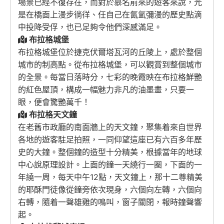
場景已經不復存在，而對於慕名前來的遊客來說，光
是在橋面上漫步徜徉、任自己在氤氳彌漫的歷史點滴
中投降受俘，也已足夠令他們深感滿足。
布拉格城堡
布拉格城堡位於捷克伏爾塔瓦河的丘陵上，處於整個
城市的制高點。從布拉格城堡，可以觀賞到整個城市
的全景。每當日落時分，七彩的晚霞映在布拉格鮮艷
的紅色屋頂，構成一幅魅力非凡的油墨畫，只要一
眼，便會驚艷萬千！
布拉格天文鐘
在老舊市政廳的南面牆上的天文鐘，聚集着來自世界
各地的遊客駐足拍照，一同仰望這座已有六百多年歷
史的大鐘。整個鐘的造型十分精美，根據當年的地球
中心說原理設計。上面的鐘一天繞行一圈，下面的一
年繞一周，每天中午12點，天文鐘上，那十二尊精美
的耶酥門徒像從鐘旁依次現身，六個向左轉，六個向
右轉，隨着一聲雄雞的鳴叫，窗子關閉，報時鐘聲響
起。