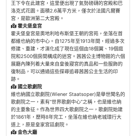
王下令在此建宮，這里便出現了氣勢磅礴的宮殿和巴
洛克式花園。面積2.6萬平方米，僅次於法國凡爾賽
宮，是歐洲第二大宮殿。
霍夫堡皇宮
霍夫堡皇宮是奧地利哈布斯堡王朝的宮苑，坐落在首
都維也納的市中心。自1275年至1913年間，經過多次
修建、重建，才演化成了現在這個由18個翼、19個庭
院和2500個房間構成的迷宮。茜茜公主博物館的六個
展廳內陳列着大量來自皇後寢宮的真品和一些服飾的
復制品，可以通過這些探尋追尋茜茜公主生活的印
跡。
國立歌劇院
維也納國立歌劇院(Wiener Staatsoper)是舉世聞名的
歌劇院之一，素有“世界歌劇中心”之稱，也是維也納
的主要象征。作為世界四大歌劇院之一，歌劇院始建
於1861年，歷時8年完工，坐落在維也納老城環行大
道上，原是皇家宮廷劇院。
金色大廳