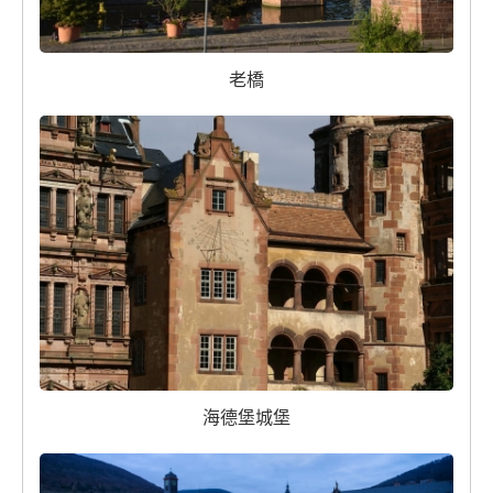
老橋
海德堡城堡