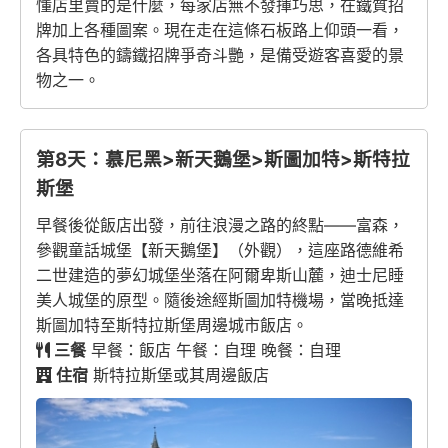
懂店里賣的是什麼，每家店無不發揮巧思，在鐵質招
牌加上各種圖案。現在走在這條石板路上仰頭一看，
各具特色的鑄鐵招牌爭奇斗艷，是備受遊客喜愛的景
物之一。
第8天：慕尼黑>新天鵝堡>斯圖加特>斯特拉
斯堡
早餐後從飯店出發，前往浪漫之路的終點——富森，
參觀童話城堡【新天鵝堡】（外觀），這座路德維希
二世建造的夢幻城堡坐落在阿爾卑斯山麓，迪士尼睡
美人城堡的原型。隨後途經斯圖加特機場，當晚抵達
斯圖加特至斯特拉斯堡周邊城市飯店。
三餐
早餐：飯店 午餐：自理 晚餐：自理
住宿
斯特拉斯堡或其周邊飯店