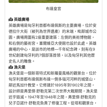
布達皇宮
英雄廣場
英雄廣場是匈牙利首都布達佩斯的主要廣場，位於安
德拉什大街（被列為世界遺產）的末端，毗鄰城市公
園。廣場周圍有2座重要建築：左側的美術博物館，
和右側的藝術宮。塞爾維亞大使館也設於此處。英雄
廣場的中心，是該市的地標—千年紀念碑，刻有在9
世紀創建匈牙利的7個部落首領，以及匈牙利其他歷
史名人的雕像。
漁夫堡
漁夫堡是一個新哥特式和新羅曼風格的觀景台，位於
匈牙利首都布達佩斯布達一側多瑙河河畔的城堡山，
鄰近馬加什教堂。它修建於1895年到1902年之間，
設計師是弗里傑·舒勒克第二次世界大戰期間，漁夫堡
近乎毀滅。1947年至1948年之間，弗里傑·舒勒克的
兒子亞諾什·舒勒克負責了修復工程。從塔和觀景台，