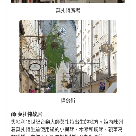
莫扎特廣場
糧食街
莫扎特故居
奧地利18世紀音樂大師莫扎特出生的地方。館內陳列
着莫扎特生前使用過的小提琴、木琴和鋼琴、親筆寫