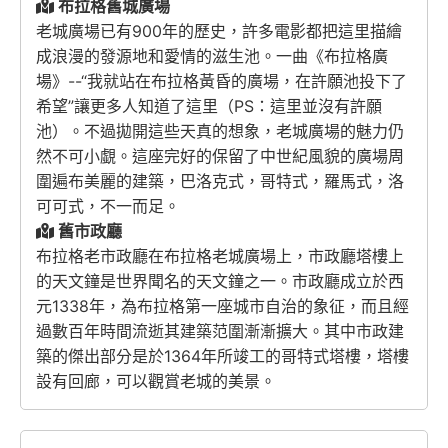
布拉格舊城廣場
老城廣場已有900年的歷史，許多電影都把這里描繪
成浪漫的發源地和愛情的滋生池。一曲《布拉格廣
場》--“我就站在布拉格黃昏的廣場，在許願池投下了
希望”讓更多人知道了這里（PS：這里並沒有許願
池）。不過拋開這些天真的想象，老城廣場的魅力仍
然不可小覷。這座完好的保留了中世紀風貌的廣場周
圍遍布美麗的建築，巴洛克式，哥特式，羅馬式，洛
可可式，不一而足。
舊市政廳
布拉格老市政廳在布拉格老城廣場上，市政廳塔樓上
的天文鐘是世界聞名的天文鐘之一。市政廳成立於西
元1338年，為布拉格第一座城市自治的象征，而且經
過數百年時間流逝其建築范圍漸漸擴大。其中市政建
築的傑出部分是於1364年所竣工的哥特式塔樓，塔樓
設有回廊，可以觀賞老城的美景。