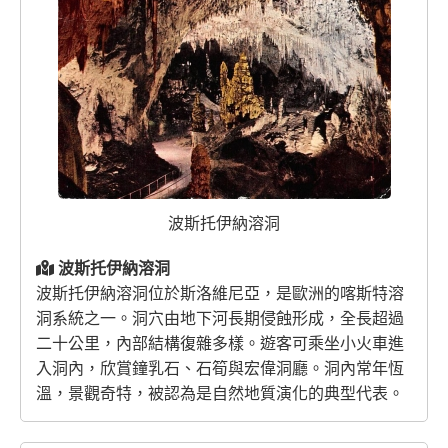
波斯托伊納溶洞
波斯托伊納溶洞
波斯托伊納溶洞位於斯洛維尼亞，是歐洲的喀斯特溶
洞系統之一。洞穴由地下河長期侵蝕形成，全長超過
二十公里，內部結構復雜多樣。遊客可乘坐小火車進
入洞內，欣賞鐘乳石、石筍與宏偉洞廳。洞內常年恆
溫，景觀奇特，被認為是自然地質演化的典型代表。