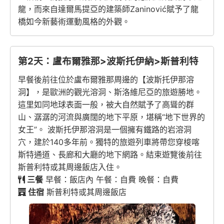
龍，而來自達爾馬提亞的建築師Zaninović賦予了龍
橋如今新藝術運動風格的外觀。
第2天：盧布爾雅那>波斯托伊納>斯普利特
早餐後前往位於盧布爾雅那周邊的【波斯托伊那溶
洞】，是歐洲的觀光溶洞、斯洛維尼亞的旅遊勝地。
這里如同地球表面一般，被大自然賦予了高聳的群
山、潺潺的河流與廣闊的地下平原，堪稱“地下世界的
女王”。 波斯托伊那溶洞是一個擁有鐵路的岩溶洞
穴，建於140多年前。獨特的旅遊列車將帶您穿梭喀
斯特通道、長廊和大廳的地下網路。結束遊覽後前往
斯普利特或其周邊飯店入住。
三餐
早餐：飯店內 午餐：自費 晚餐：自費
住宿
斯普利特或其周邊飯店