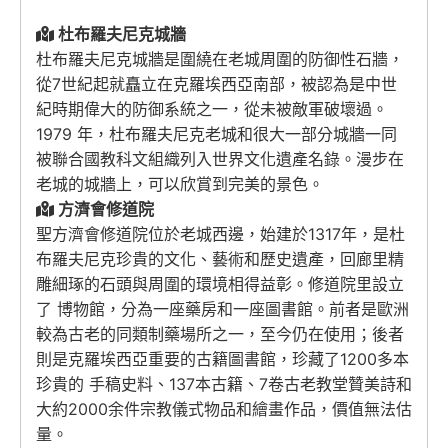
杜布羅夫尼克城牆
杜布羅夫尼克城牆是圍繞在老城周圍的防御性石牆，
從7世紀起就矗立在克羅埃西亞南部，被認為是中世
紀時期偉大的防御系統之一，從未被敵軍破壞過。
1979 年，杜布羅夫尼克老城和很大一部分城牆一同
被聯合國教科文組織列入世界文化遺產名錄。漫步在
老城的城牆上，可以欣賞到完美的景色。
方濟會修道院
聖方濟會修道院位於老城西邊，始建於1317年，是杜
布羅夫尼克珍貴的文化、藝術和歷史遺產，回廊里精
雕細琢的石頭與周圍的環境相得益彰。修道院里設立
了 博物館，分為一座藥房和一座圖書館。前者是歐洲
較為古老的同類制藥場所之一，至今仍在使用；後者
則是克羅埃西亞重要的古籍圖書館，珍藏了1200多本
珍貴的 手稿史料、137本古籍、7卷古老教堂贊美詩和
大約2000余件宗教儀式物品和繪畫作品，價值無法估
量。