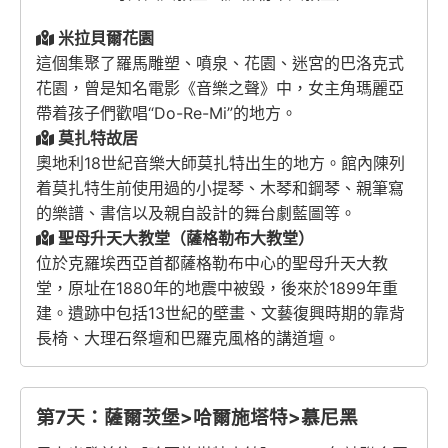
米拉貝爾花園
這個集聚了羅馬雕塑、噴泉、花園、迷宮的巴洛克式
花園，曾是知名電影《音樂之聲》中，女主角瑪麗亞
帶着孩子們歡唱“Do-Re-Mi”的地方。
莫扎特故居
奧地利18世紀音樂大師莫扎特出生的地方。館內陳列
着莫扎特生前使用過的小提琴、木琴和鋼琴、親筆寫
的樂譜、書信以及親自設計的舞台劇藍圖等。
聖母升天大教堂（薩格勒布大教堂）
位於克羅埃西亞首都薩格勒布中心的聖母升天大教
堂，原址在1880年的地震中被毀，後來於1899年重
建。遺跡中包括13世紀的壁畫、文藝復興時期的靠背
長椅、大理石祭壇和巴羅克風格的講道壇。
第7天：薩爾茨堡>哈爾施塔特>慕尼黑