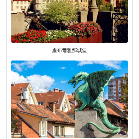
盧布爾雅那城堡