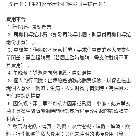
5.行李：1件23公斤行李和1件隨身手提行李；
費用不含
1. 行程所列景點門票；
2. 司機和導遊小費（如發司兼導小團，則需付司機和導遊
兩份小費）；
3. 單間差：僅限於不願意拼房，要求住單間的客人需支付
單間差，需全程購買（若團上臨時加購，需支付雙份單間
差費用）；
4. 午晚餐：導遊會向您推薦，自願選擇；
5. 個人旅行保險：出境旅遊請務必購買保險，以保證在出
現個人意外，例如：生病、丟失財物等情況時，有保險公
司保障您的權益；
6. 因氣候，罷工等不可抗力因素或飛機、車輛、船只等交
通工具發生故障導緻時間延誤或行程更改引起的經濟損失
和責任；
7. 飯店內電話、傳真、洗熨、收費電視、理發、煙酒、飲
料、行李搬運等私人費用；其他未注明的地接費用（簽