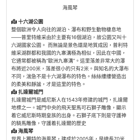
海風琴
十六湖公園
整個歐洲令人向往的湖泊、瀑布和野生動物棲息地
——普里特維采由於主要有16個湖泊，故公園又叫十
六湖國家公園。 而無論是景色還是地質成因，普利特
維采湖群都和我國的九寨溝極為相似，因此在中國，
它通常都被稱為“歐洲九寨溝”。這里落差非常大的瀑
布將近200米，落差很小的只有2米。與知名的大瀑布
不同，湍急不是十六湖瀑布的特色。絲絲縷縷營造出
的柔美和靜謐，才是這里的特色。
扎達爾城門
扎達爾城門是威尼斯人在1543年修建的城門，扎達爾
地標之一。城門中央的飛天聖馬可石獅子雕像，顯示
着它威尼斯時期皇族的出身。石獅子底下則是守護神
的騎馬雕像，守護着扎達爾的歷史
海風琴
世界上獨特的海風琴，建成於2005年，是總長70米