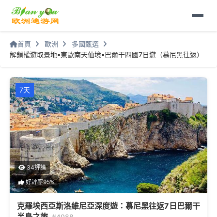
首頁
歐洲
多國甄選
解鎖權遊取景地▪東歐南天仙境▪巴爾干四國7日遊（慕尼黑往返）
7天
34評論
好評率95%
克羅埃西亞斯洛維尼亞深度遊：慕尼黑往返7日巴爾干
半島之旅
#4088