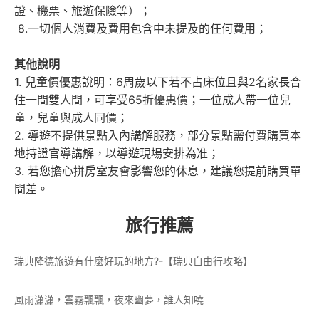
證、機票、旅遊保險等）；
8.一切個人消費及費用包含中未提及的任何費用；
其他說明
1. 兒童價優惠說明：6周歲以下若不占床位且與2名家長合
住一間雙人間，可享受65折優惠價；一位成人帶一位兒
童，兒童與成人同價；
2. 導遊不提供景點入內講解服務，部分景點需付費購買本
地持證官導講解，以導遊現場安排為准；
3. 若您擔心拼房室友會影響您的休息，建議您提前購買單
間差。
旅行推薦
瑞典隆德旅遊有什麼好玩的地方?-【瑞典自由行攻略】
風雨瀟瀟，雲霧飄飄，夜來幽夢，誰人知嘵