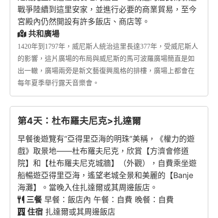
戰爭陸續到這里安家，並進行必要的商業貿易，至今
宮殿內仍然開設有許多飯店、商店等。
共和廣場
1420年到1797年，威尼斯人統治這里長達377年，受威尼斯人
的影響，這片廣場的布局與威尼斯的馬可波羅廣場簡直是如
出一轍，廣場兩旁是新文藝復興風格的排樓，廣場上都會在
每年夏季舉行露天音樂會。
第4天：杜布羅夫尼克>扎達爾
早餐後遊覽有“亞得里亞海的明珠”美稱，《權力的遊
戲》取景地——杜布羅夫尼克，欣賞【方濟會修道
院】和【杜布羅夫尼克城牆】（外觀），自費乘坐遊
船暢遊亞得里亞海，遙望老城全景和美麗的【Banje
海灘】。當晚入住扎達爾或其周邊飯店。
三餐
早餐：飯店內 午餐：自費 晚餐：自費
住宿
扎達爾或其周邊飯店