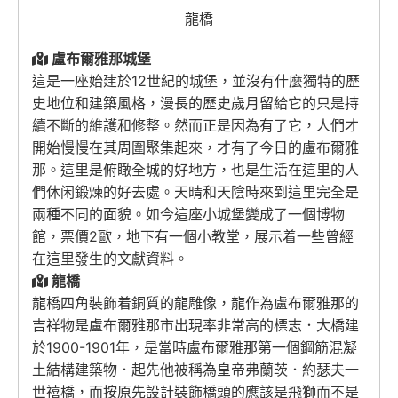
龍橋
盧布爾雅那城堡
這是一座始建於12世紀的城堡，並沒有什麼獨特的歷
史地位和建築風格，漫長的歷史歲月留給它的只是持
續不斷的維護和修整。然而正是因為有了它，人們才
開始慢慢在其周圍聚集起來，才有了今日的盧布爾雅
那。這里是俯瞰全城的好地方，也是生活在這里的人
們休闲鍛煉的好去處。天晴和天陰時來到這里完全是
兩種不同的面貌。如今這座小城堡變成了一個博物
館，票價2歐，地下有一個小教堂，展示着一些曾經
在這里發生的文獻資料。
龍橋
龍橋四角裝飾着銅質的龍雕像，龍作為盧布爾雅那的
吉祥物是盧布爾雅那市出現率非常高的標志．大橋建
於1900-1901年，是當時盧布爾雅那第一個鋼筋混凝
土結構建築物．起先他被稱為皇帝弗蘭茨．約瑟夫一
世禧橋，而按原先設計裝飾橋頭的應該是飛獅而不是