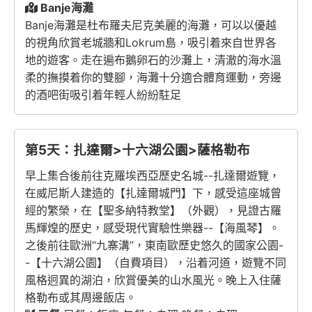
Banje海灘
Banje海灘是杜布羅夫尼克美麗的海灘，可以以優越
的視角欣賞老城牆和Lokrum島，吸引着來自世界各
地的遊客。走在遍布鵝卵石的沙灘上，清澈的海水溫
柔的撫摸着你的雙腳，海灘十分適合體育運動，旁邊
的酒吧街吸引着年輕人紛紛駐足
第5天：扎達爾>十六湖公園>薩格勒布
早上集合後前往克羅埃西亞歷史名城--扎達爾遊覽，
在威尼斯人建造的【扎達爾城門】下，感受這座城曾
經的繁榮，在【聖多納特教堂】（外觀），見證古羅
馬輝煌的歷史，感受現代實驗性樂器--【海風琴】。
之後前往歐洲“九寨溝”，東南歐歷史悠久的國家公園-
-【十六湖公園】（自費項目），沿着河道，遊覽不同
風格迥異的湖泊，欣賞優美的山水風光。晚上入住薩
格勒布或其周邊飯店。