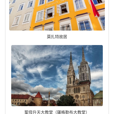
莫扎特故居
聖母升天大教堂（薩格勒布大教堂）