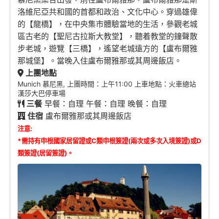
洛維尼亞共和國的首都和政治、文化中心。穿過雄偉
的【龍橋】，在中央集市體驗當地的生活，參觀老城
區古老的【聖尼古拉斯大教堂】，聽着教堂的鐘聲散
步老城，遊覽【三橋】，遙望老城遠方的【盧布爾雅
那城堡】。當晚入住盧布爾雅那或其周邊飯店。
上團地點
Munich 慕尼黑, 上團時間：上午11:00 上車地點：火車總站
漢莎大巴停車場
三餐
早餐：自理 午餐：自理 晚餐：自理
住宿
盧布爾雅那或其周邊飯店
注意:
*需持有申根國家居留證或C類申根簽證(兩次或多次入境簽證)或D
類簽證(居留簽證)。