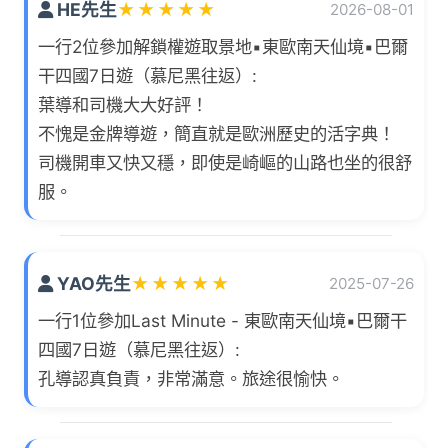
HE先生
★
★
★
★
★
2026-08-01
一行2位參加解鎖權遊取景地▪東歐南天仙境▪巴爾
干四國7日遊（慕尼黑往返）:
葉導和司機大大好評！
不愧是金牌導遊，簡直就是歐洲歷史的活字典！
司機開車又快又穩，即使是崎嶇的山路也坐的很舒
服。
YAO先生
★
★
★
★
★
2025-07-26
一行1位參加Last Minute - 東歐南天仙境▪巴爾干
四國7日遊（慕尼黑往返）:
孔導認真負責，非常滿意。旅途很愉快。