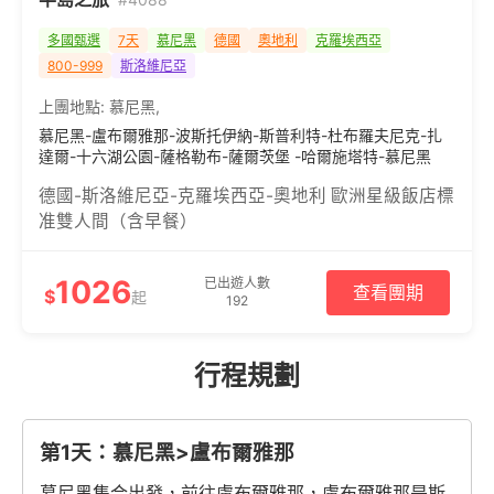
多國甄選
7天
慕尼黑
德國
奧地利
克羅埃西亞
800-999
斯洛維尼亞
上團地點:
慕尼黑
,
慕尼黑-盧布爾雅那-波斯托伊納-斯普利特-杜布羅夫尼克-扎
達爾-十六湖公園-薩格勒布-薩爾茨堡 -哈爾施塔特-慕尼黑
德國-斯洛維尼亞-克羅埃西亞-奧地利 歐洲星級飯店標
准雙人間（含早餐）
1026
已出遊人數
查看團期
$
起
192
行程規劃
第1天：慕尼黑>盧布爾雅那
慕尼黑集合出發，前往盧布爾雅那，盧布爾雅那是斯