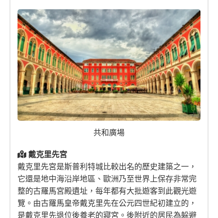
共和廣場
戴克里先宮
戴克里先宮是斯普利特城比較出名的歷史建築之一，
它還是地中海沿岸地區、歐洲乃至世界上保存非常完
整的古羅馬宮殿遺址，每年都有大批遊客到此觀光遊
覽。由古羅馬皇帝戴克里先在公元四世紀初建立的，
是戴克里先退位後養老的寢宮。後附近的居民為躲避