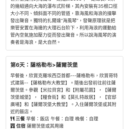
的幾組通向大海的瀑布式阶梯，其內安裝有35根口徑
大小不同、傾斜面不同的管道，靠海風和海浪的撞擊
發出聲音。獨特的扎爾達“海風琴”，發聲原理就是把
樂管安置在海邊的大理石台阶下，利用海浪的運動給
管內空氣施加壓力從而發出聲音。所以說海風琴的演
奏者是海浪，是大自然。
第6天：薩格勒布>薩爾茨堡
早餐後，欣賞克羅埃西亞首都---薩格勒布，欣賞哥特
式建築--【薩格勒布大教堂】。隨後出發前往前往薩
爾茨堡。參觀【米拉貝宮】和【附屬花園】，【薩爾
茨堡城堡】，【糧食街】和【莫扎特故居】，【官邸
廣場】和【薩爾茨堡大教堂】。入住薩爾茨堡或其附
近的飯店。
三餐
早餐：飯店 午餐：自理 晚餐：自理
住宿
薩爾茨堡或其周邊