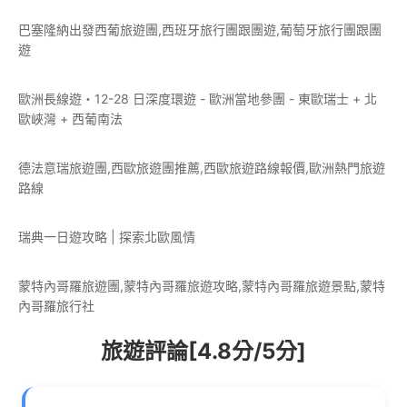
巴塞隆納出發西葡旅遊團,西班牙旅行團跟團遊,葡萄牙旅行團跟團
遊
歐洲長線遊・12-28 日深度環遊 - 歐洲當地參團 - 東歐瑞士 + 北
歐峽灣 + 西葡南法
德法意瑞旅遊團,西歐旅遊團推薦,西歐旅遊路線報價,歐洲熱門旅遊
路線
瑞典一日遊攻略 | 探索北歐風情
蒙特內哥羅旅遊團,蒙特內哥羅旅遊攻略,蒙特內哥羅旅遊景點,蒙特
內哥羅旅行社
旅遊評論[4.8分/5分]