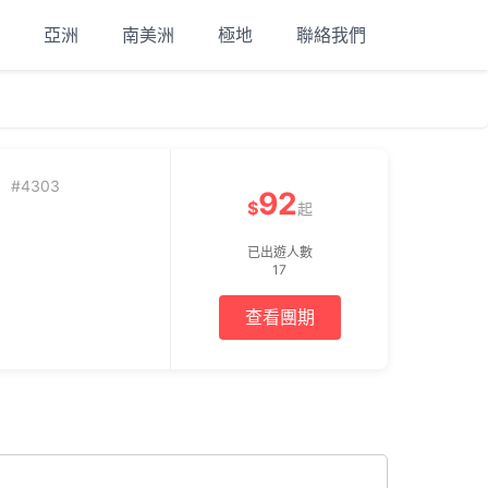
亞洲
南美洲
極地
聯絡我們
）
#4303
92
$
起
已出遊人數
17
查看團期