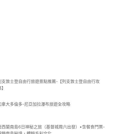
列支敦士登自由行旅遊景點推薦-【列支敦士登自由行攻
略】
加拿大多倫多-尼亞加拉瀑布旅遊全攻略
紐西蘭南島6日神秘之旅（基督城周六出發）•含餐食門票-
解鎖南島秘境，體驗毛利文化