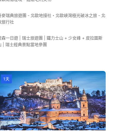
丹麥瑞典旅遊團 - 北歐地接社・北歐峽灣極光破冰之旅 - 北
歐旅行社
琉森一日遊 | 瑞士旅遊團 | 鐵力士山 + 少女峰 + 皮拉圖斯
山 | 瑞士經典景點當地參團
1天