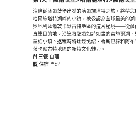
這條從薩爾茨堡出發的哈爾施塔特之旅，將帶您
哈爾施塔特湖畔的小鎮，被公認為全球最美的湖
奧地利薩爾茨卡默古特地區的這片秘境——從薩
直達目的地。沿途將駛過如詩如畫的富施爾湖、聖
童話小鎮。返程時將途經戈紹、魯斯巴赫和阿布
茨卡默古特地區的獨特文化魅力。
三餐
自理
住宿
自理