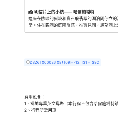
明信片上的小鎮—— 哈爾施塔特
這座在險峻的斜坡和寶石般翡翠的湖泊間佇立的
堂。住在臨湖的庭院旅館，推窗見湖，遙望湖上
DSZ6T000026 08月09日-12月31日 $92
費用包含：
1、當地專業英文導遊（本行程不包含哈爾施塔特鎮
2、行程所需用車