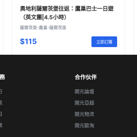
奧地利薩爾茨堡往返：鷹巢巴士一日遊
（英文團|4.5小時）
薩爾茨堡-鷹巢-薩爾茨堡
$115
立即訂購
務
合作伙伴
行
開元論壇
訊
開元亞超
日
開元物流
票
開元歐淘