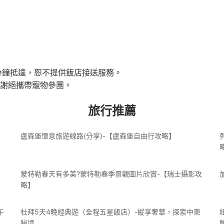
分鐘抵達，恕不提供飯店接送服務。
，謝絕攜帶寵物參團。
旅行推薦
盧森堡愜意旅遊線路(分享)-【盧森堡自由行攻略】
蒙特勒春天有多美?蒙特勒春季景觀圖片欣賞-【瑞士攝影攻
略】
午
杜拜5天4晚經典遊（全程五星飯店）-縱享奢華，探索中東
秘境