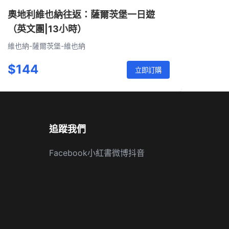
奧地利維也納往返：薩爾茨堡一日遊
（英文團|13小時）
維也納-薩爾茨堡-維也納
$144
立即訂購
追蹤我們
Facebook
小紅書
微博
抖音