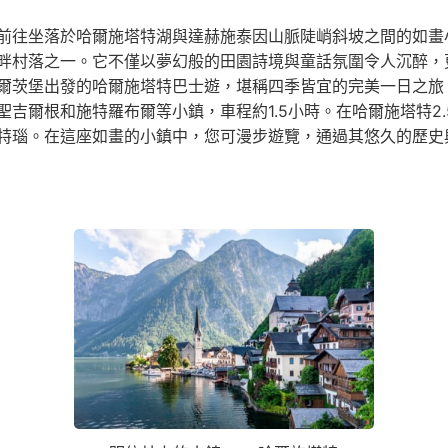
前往坐落於哈爾施塔特湖與達赫施泰因山脈陡峭斜坡之間的如畫
畔村落之一。它不僅以夢幻般的田園詩境與童話氛圍令人沉醉，
爾茨堡出發的哈爾施塔特巴士遊，堪稱四季皆宜的完美一日之旅
吉爾根和施特羅布爾等小鎮，車程約1.5小時。在哈爾施塔特2
特瑙。在這座如畫的小鎮中，您可漫步遊覽，通過其悠久的歷史