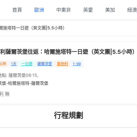
首頁
歐洲
中東非
英愛
美加
紐澳
施塔特一日遊（英文團|5.5小時）
利薩爾茨堡往返：哈爾施塔特一日遊（英文團|5.5小時
玩樂
1天
一日遊
薩爾茨堡
奧地利
1-99
地點:
薩爾茨堡08:15
,
茨堡-哈爾施塔特-薩爾茨堡
利 無
行程規劃