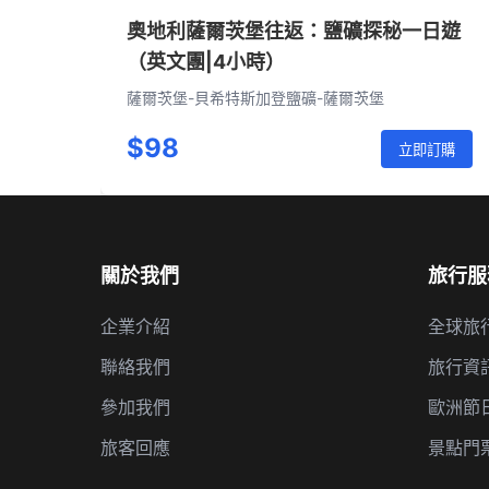
奧地利薩爾茨堡往返：鹽礦探秘一日遊
（英文團|4小時）
薩爾茨堡-貝希特斯加登鹽礦-薩爾茨堡
$98
立即訂購
關於我們
旅行服
企業介紹
全球旅
聯絡我們
旅行資
參加我們
歐洲節
旅客回應
景點門