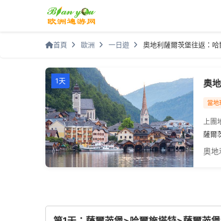
首頁
歐洲
一日遊
奧地利薩爾茨堡往返：哈爾
1天
奧地
當地
上團
薩爾
奧地
第1天：薩爾茨堡>哈爾施塔特>薩爾茨堡