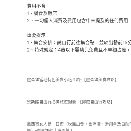
費用不含：
1、餐食及飯店
2、一切個人消費及費用包含中未提及的任何費用
重要提示：
1、集合安排：請自行前往集合點，並於出發前15
2、特殊規定：4歲以下嬰幼兒免費且不單獨占座
盧森堡當地特色美食小吃介紹-【盧森堡美食攻略】
奧斯陸自由行必備旅遊錦囊-【挪威自由行攻略】
墨西哥女人島一日遊（坎昆出發，含浮潛、滑翔傘及自助
餐）-盡享加勒比海風情！