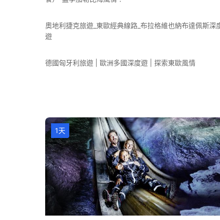
奧地利捷克旅遊_東歐經典線路_布拉格維也納布達佩斯深
遊
德國匈牙利旅遊 | 歐洲多國深度遊 | 探索東歐風情
1天