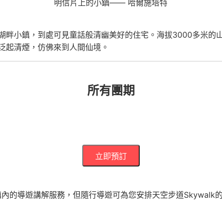
明信片上的小鎮—— 哈爾施塔特
湖畔小鎮，到處可見童話般清幽美好的住宅。海拔3000多米的
泛起清煙，仿佛來到人間仙境。
所有團期
立即預訂
內的導遊講解服務，但隨行導遊可為您安排天空步道Skywalk