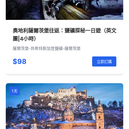
奧地利薩爾茨堡往返：鹽礦探秘一日遊（英文
團|4小時）
薩爾茨堡-貝希特斯加登鹽礦-薩爾茨堡
$98
立即訂購
1天