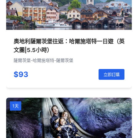
奧地利薩爾茨堡往返：哈爾施塔特一日遊（英
文團|5.5小時）
薩爾茨堡-哈爾施塔特-薩爾茨堡
$93
立即訂購
1天