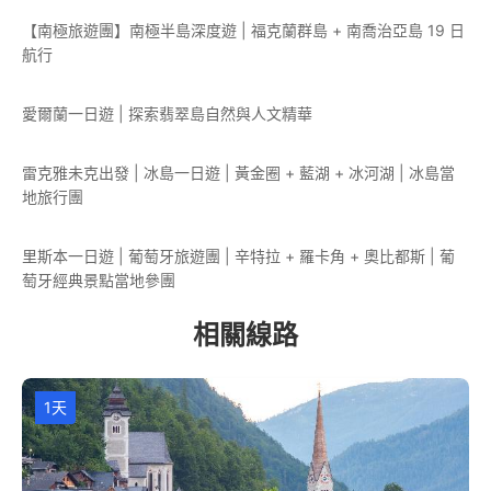
【南極旅遊團】南極半島深度遊 | 福克蘭群島 + 南喬治亞島 19 日
航行
愛爾蘭一日遊 | 探索翡翠島自然與人文精華
雷克雅未克出發 | 冰島一日遊 | 黃金圈 + 藍湖 + 冰河湖 | 冰島當
地旅行團
里斯本一日遊 | 葡萄牙旅遊團 | 辛特拉 + 羅卡角 + 奧比都斯 | 葡
萄牙經典景點當地參團
相關線路
1天