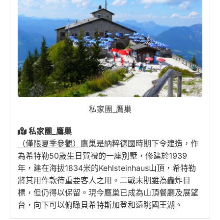
私家團_鷹巢
私家團_鷹巢
（僅限夏季參觀）
鷹巢是納粹德國時期下令建造，作
為希特勒50歲生日賀禮的一座別墅，修建於1939
年，建在海拔1834米的Kehlsteinhaus山頂，希特勒
將其用作款待重要客人之用。二戰末期雖為轟炸目
標，但仍得以保留。現今鷹巢已成為山頂餐廳及展望
台，向下可以俯瞰貝希特斯加登和遠眺國王湖。