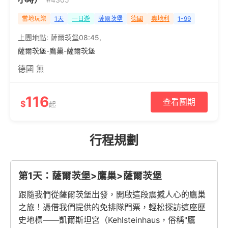
當地玩樂
1天
一日遊
薩爾茨堡
德國
奧地利
1-99
上團地點:
薩爾茨堡08:45
,
薩爾茨堡-鷹巢-薩爾茨堡
德國 無
116
查看團期
$
起
行程規劃
第1天：薩爾茨堡>鷹巢>薩爾茨堡
跟隨我們從薩爾茨堡出發，開啟這段震撼人心的鷹巢
之旅！憑借我們提供的免排隊門票，輕松探訪這座歷
史地標——凱爾斯坦宮（Kehlsteinhaus，俗稱"鷹