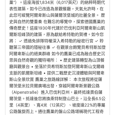
巢"）。這座海拔1,834米（6,017英尺）的納粹時期代
表性建築，如今已改造為景觀餐廳，天氣允許時，在
此您可縱覽阿爾卑斯山與薩爾茨堡城的壯麗全景。 歷
史與自然的雙重奏 在難忘的導覽中，探索德國鷹巢的
傳奇歷史！這座1930年代建於巴伐利亞阿爾卑斯山凱
爾斯坦峰頂的建築，原為獻給希特勒的賀禮。如今您
將： ✓ 透過免排隊特權深入希特勒的秘密行宮 ✓ 聆
聽第三帝國的隱秘往事 ✓ 在觀景台飽覽貝希特斯加登
阿爾卑斯山的絕美群峰 如今的鷹巢已成為融合歷史沉
思與自然奇觀的獨特場所： • 歷史建築轉型為山頂餐
廳與觀景台 • 坐落於貝希特斯加登阿爾卑斯山戈爾峰
支脈的凱爾斯坦峰 • 提供二戰歷史沉浸體驗與阿爾卑
斯山全景欣賞 鷹巢之旅路線詳解： 本次旅程將從薩
爾茨堡米拉貝爾廣場出發，穿越阿爾卑斯景觀公路
（Alpenstraße）進入巴伐利亞州，最終抵達奧伯薩
爾茨堡。抵達後您將換乘特制登山巴士，沿全長6.5公
里（4英里）、寬4米（12英尺）、坡度達22%的專屬
公路盤旋而上。通往鷹巢的盤山公路堪稱現代工程奇