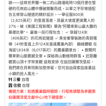
跡——這條世界獨一無二的山路僅耗時13個月便在堅
硬的花崗岩山體中爆破開鑿而成，以單之字形彎道配
合五條穿山隧道的精妙設計，一舉征服800米
（2,625英尺）的垂直落差，其最大坡度更達驚人的
27%，被《美國工程新聞》譽為"阿爾卑斯山最大膽的
基建壯舉"。 最後一段行程包含： ✓ 穿越124米
（406英尺）的花崗岩隧道 ✓ 乘坐奢華裝飾的青銅電
梯（41秒垂直上升124米直達鷹巢內部） 巔峰體驗 在
海拔1,834米（6,017英尺）的鷹巢觀景台： • 飽覽阿
爾卑斯山脈震撼全景 • 探秘高山動植物群落 • 近距離
觀賞山頂十字架景觀 返程安排 在返回薩爾茨堡前，
我們將在貝希特斯加登停留，您可自由探索這座童話
小鎮的迷人風光。
三餐
自理
住宿
自理
備選方案：如遇鷹巢臨時關閉，行程將調整為參觀奧
伯薩爾茨堡文獻中心/地下碉堡群。