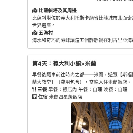
比薩斜塔及其周邊
比薩斜塔位於義大利托斯卡納省比薩城市北面奇
世界遺產。
五漁村
海水和奇巧的險峰讓這五個靜靜躺在利古里亞海
第4天：義大利小鎮>米蘭
早餐後驅車前往時尚之都——米蘭，遊覽【斯福
蘭大教堂】（費用包含），當晚入住米蘭飯店。
三餐
早餐：飯店內 午餐：自理 晚餐：自理
住宿
米蘭四星級飯店