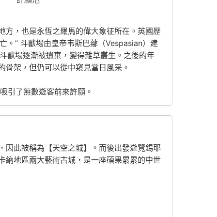
地方，也是永恆之羅馬的偉大象征所在。英國歷
。” 斗獸場由皇帝韦斯巴薌（Vespasian）建
，大斗獸場逐漸被遺棄，變得雜草叢生。之後的年
的骨架，但仍可以從中窺見當日風采。
此吸引了無數遊客前來許願。
，因此被稱為【天空之城】。而後出發遊覽錫耶
卡納地區兩大藝術古城，是一座碩果累累的中世