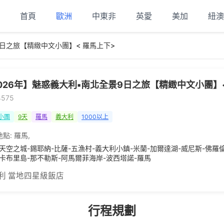
首頁
歐洲
中東非
英愛
美加
紐澳
日之旅【精緻中文小團】< 羅馬上下>
026年】魅惑義大利▪南北全景9日之旅【精緻中文小團】
4575
小團
9天
羅馬
義大利
1000以上
地點:
羅馬
,
-天空之城-錫耶納-比薩-五漁村-義大利小鎮-米蘭-加爾達湖-威尼斯-佛羅
-卡布里島-那不勒斯-阿馬爾菲海岸-波西塔諾-羅馬
利 當地四星級飯店
行程規劃