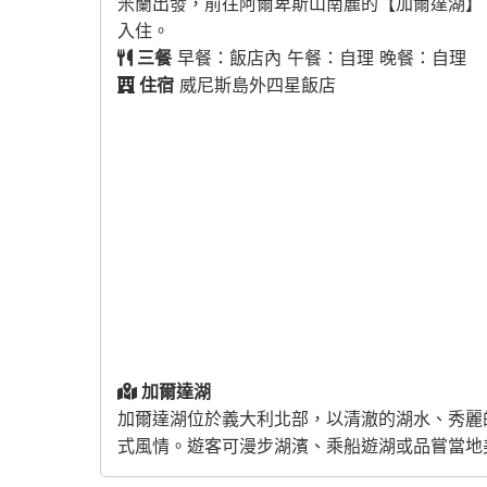
米蘭出發，前往阿爾卑斯山南麓的【加爾達湖】，
入住。
三餐
早餐：飯店內 午餐：自理 晚餐：自理
住宿
威尼斯島外四星飯店
加爾達湖
加爾達湖位於義大利北部，以清澈的湖水、秀麗
式風情。遊客可漫步湖濱、乘船遊湖或品嘗當地