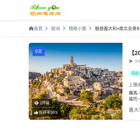
首頁
歐洲
精緻小團
魅惑義大利▪南北全景9
9天
【2
>
#
精緻
上團
羅馬
倫托
2評論
義大
好評率50%