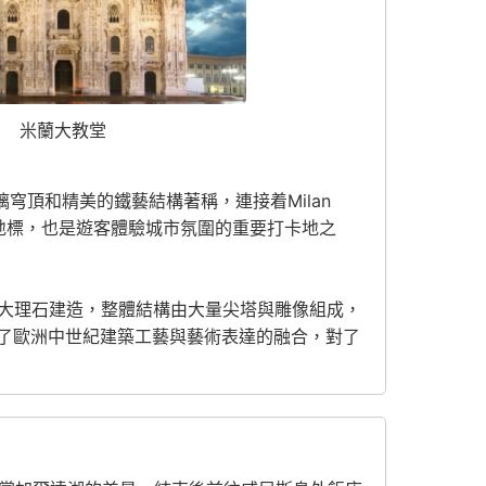
米蘭大教堂
玻璃穹頂和精美的鐵藝結構著稱，連接着
Milan
地標，也是遊客體驗城市氛圍的重要打卡地之
色大理石建造，整體結構由大量尖塔與雕像組成，
了歐洲中世紀建築工藝與藝術表達的融合，對了