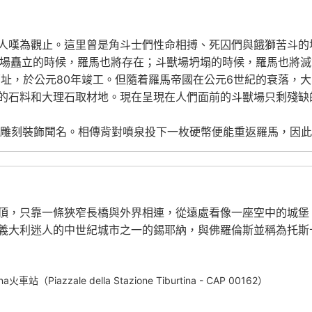
人嘆為觀止。這里曾是角斗士們性命相搏、死囚們與餓獅苦斗的
道：“斗獸場矗立的時候，羅馬也將存在；斗獸場坍塌的時候，羅馬也將滅亡
a）原址，於公元80年竣工。但隨着羅馬帝國在公元6世紀的衰落
的石料和大理石取材地。現在呈現在人們面前的斗獸場只剩殘缺
美的雕刻裝飾聞名。相傳背對噴泉投下一枚硬幣便能重返羅馬，因
頂，只靠一條狹窄長橋與外界相連，從遠處看像一座空中的城堡
義大利迷人的中世紀城市之一的錫耶納，與佛羅倫斯並稱為托斯
Piazzale della Stazione Tiburtina - CAP 00162）