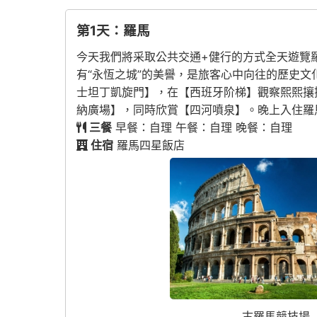
第1天：羅馬
今天我們將采取公共交通+健行的方式全天遊覽
有“永恆之城”的美譽，是旅客心中向往的歷史
士坦丁凱旋門】，在【西班牙阶梯】觀察熙熙攘
納廣場】，同時欣賞【四河噴泉】。晚上入住羅
三餐
早餐：自理 午餐：自理 晚餐：自理
住宿
羅馬四星飯店
古羅馬競技場