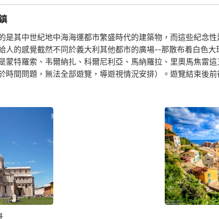
鎮
的是其中世紀地中海海運都市繁盛時代的建築物，而這些紀念性
給人的感覺截然不同於義大利其他都市的廣場--那散布着白色大
是蒙特羅索、韦爾納扎、科爾尼利亞、馬納羅拉、里奧馬焦雷這
於時間問題，無法全部遊覽，導遊視情況安排）。遊覽結束後前
邊