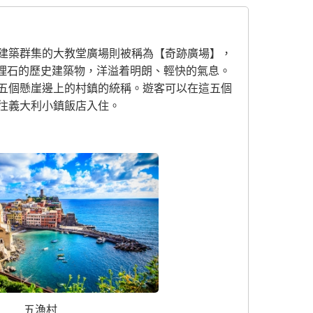
建築群集的大教堂廣場則被稱為【奇跡廣場】，
理石的歷史建築物，洋溢着明朗、輕快的氣息。
五個懸崖邊上的村鎮的統稱。遊客可以在這五個
往義大利小鎮飯店入住。
五漁村