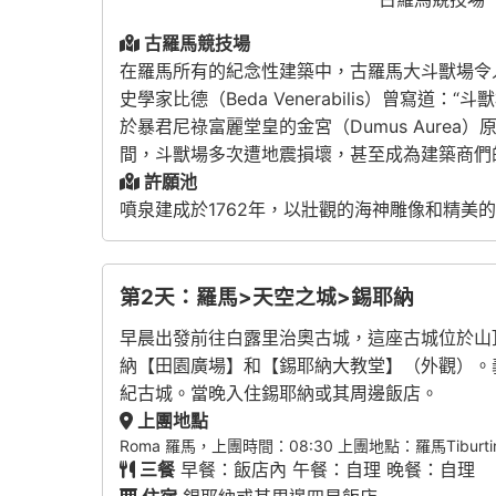
古羅馬競技場
在羅馬所有的紀念性建築中，古羅馬大斗獸場令
史學家比德（Beda Venerabilis）曾寫
於暴君尼祿富麗堂皇的金宮（Dumus Aure
間，斗獸場多次遭地震損壞，甚至成為建築商們
許願池
噴泉建成於1762年，以壯觀的海神雕像和精
第2天：羅馬>天空之城>錫耶納
早晨出發前往白露里治奧古城，這座古城位於山
納【田園廣場】和【錫耶納大教堂】（外觀）。
紀古城。當晚入住錫耶納或其周邊飯店。
上團地點
Roma 羅馬，上團時間：08:30 上團地點：羅馬Tiburtina火車站（
三餐
早餐：飯店內 午餐：自理 晚餐：自理