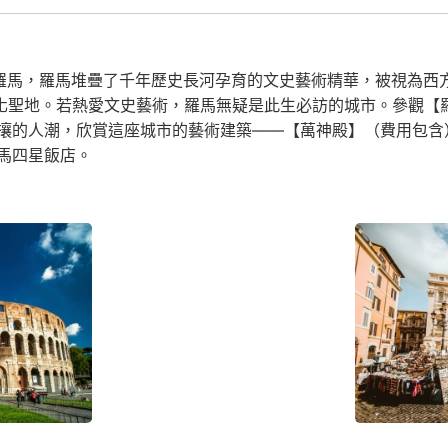
羅馬，羅馬堆疊了千年歷史長河孕育的文史藝術精華，被視為西
文化聖地。若熱愛文史藝術，羅馬無疑是此生必訪的城市。參觀【
攘的人潮，欣賞這座城市的藝術建築——【萬神殿】（費用包含
馬四星飯店。