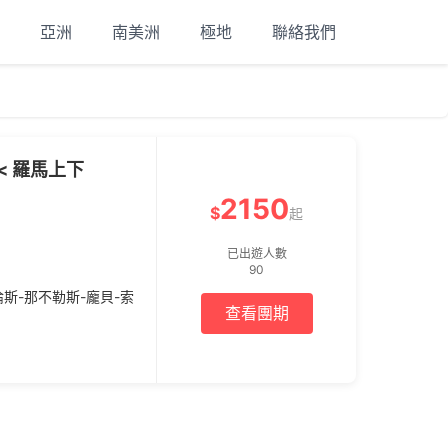
亞洲
南美洲
極地
聯絡我們
< 羅馬上下
2150
$
起
已出遊人數
90
倫斯-那不勒斯-龐貝-索
查看團期