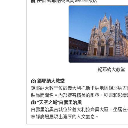
住宿
錫耶納或其周邊四星飯店
錫耶納大教堂
錫耶納大教堂
錫耶納大教堂
位於義大利托斯卡納地區錫耶納古
裝飾而聞名。內部擁有精美的雕塑、壁畫和彩繪
"天空之城"白露里治奧
白露里治奧古城
位於義大利拉齊奧大區，坐落在
寧靜廣場展現出濃厚的人文氣息。