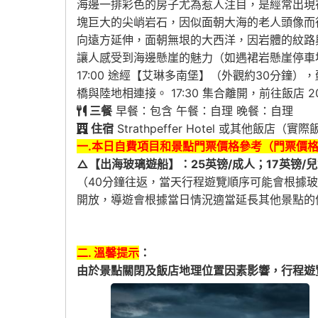
海邊一排彩色的房子尤為惹人注目，是經常出現在明
塊巨大的尖峭岩石，因似面朝大海的老人頭像而得
向遠方延伸，面朝無垠的大西洋，因岩體的紋路與蘇格
讓人感受到海邊懸崖的魅力（如遇裙岩懸崖停車場
17:00 途經【艾琳多南堡】（外觀約30分
橋與陸地相連接。 17:30 集合離開，前往飯店
三餐
早餐：包含 午餐：自理 晚餐：自理
住宿
Strathpeffer Hotel 或其他飯店
一.本日自費項目和景點門票價格參考（門票價
△【出海玻璃遊船】：25英镑/成人；17英镑/兒
（40分鐘往返，當天行程遊覽順序可能會根據
開放，導遊會根據當日情況適當延長其他景點的
二. 溫馨提示
：
由於景點關閉及飯店地理位置因素影響，行程遊