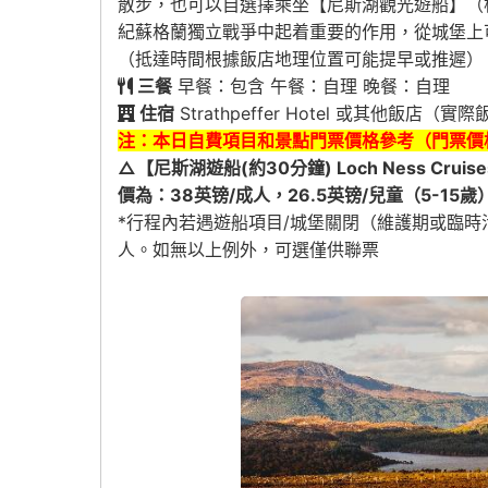
散步，也可以自選擇乘坐【尼斯湖觀光遊船】（
紀蘇格蘭獨立戰爭中起着重要的作用，從城堡上可以
（抵達時間根據飯店地理位置可能提早或推遲）
三餐
早餐：包含 午餐：自理 晚餐：自理
住宿
Strathpeffer Hotel 或其他飯店
注：本日自費項目和景點門票價格參考（門票價
△【尼斯湖遊船(約30分鐘) Loch Ness Crui
價為：38英镑/成人，26.5英镑/兒童（5-15歲
*行程內若遇遊船項目/城堡關閉（維護期或臨時
人。如無以上例外，可選僅供聯票