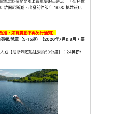
城堡是蘇格蘭高地上最重要的古跡之一，在14世
離開尼斯湖，出發前往飯店 18:00 抵達飯店
為准，如有變動不再另行通知）
；24英镑/兒童（5-15歲）【2026年7月& 8月，票
人或【尼斯湖遊船往返約50分鐘】：24英镑/