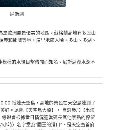
尼斯湖
高地稱為是歐洲風景優美的地區。蘇格蘭高地有多座山
瑞典和挪威等地。這里地廣人稀，多山、多湖、
龍模樣的水怪目擊傳聞而知名。尼斯湖湖水深不
0:00 抵達天空島，高地的景色在天空島達到了
美好。遠眺【天空島大橋】， 自選參加【出海
放，導遊會根據當日情況適當延長其他景點的停留
約為1小時）名字意為“國王的港口”，是天空島首府