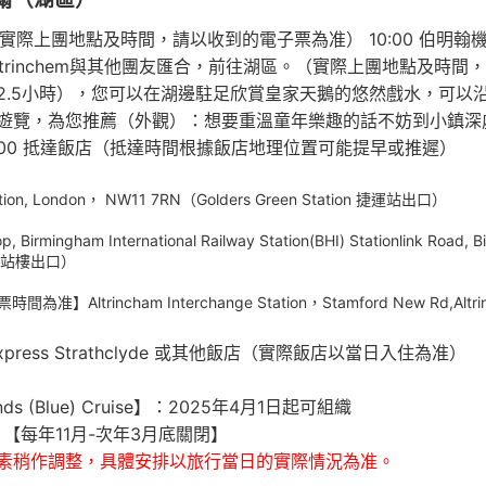
集合出發。（實際上團地點及時間，請以收到的電子票為准） 10:00
ltrinchem與其他團友匯合，前往湖區。（實際上團地點及時間，
2.5小時），您可以在湖邊駐足欣賞皇家天鵝的悠然戲水，可以
遊覽，為您推薦（外觀）：想要重溫童年樂趣的話不妨到小鎮深
22:00 抵達飯店（抵達時間根據飯店地理位置可能提早或推遲）
on, London， NW11 7RN（Golders Green Station 捷運站出口）
mingham International Railway Station(BHI) Stationlink Ro
航站樓出口）
間為准】Altrincham Interchange Station，Stamford New R
y Inn Express Strathclyde 或其他飯店（實際飯店以當日入住為准）
 (Blue) Cruise】：2025年4月1日起可組織
歲）【每年11月-次年3月底關閉】
素稍作調整，具體安排以旅行當日的實際情況為准。