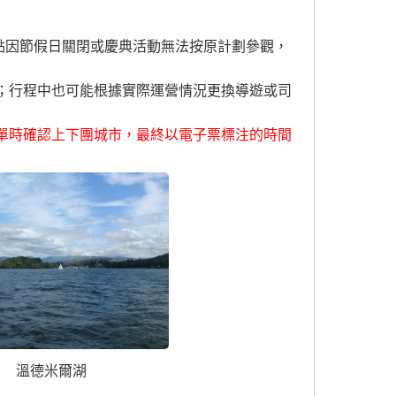
點因節假日關閉或慶典活動無法按原計劃參觀，
；行程中也可能根據實際運營情況更換導遊或司
單時確認上下團城市，最終以電子票標注的時間
溫德米爾湖