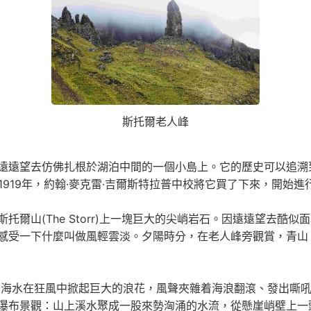
斯托爾老人峰
遠遠望去仿佛扎根於湖泊中間的一個小島上。它的歷史可以追溯到
1919年，約翰·麥克雷·吉爾斯特拉普中校將它買了下來，開始進
爾山(The Storr)上一塊巨大的尖峭岩石。因遠遠望去酷
感受一下什麼叫做風輕雲淡。夕陽時分，在老人峰旁觀賞，青山
的海水在狂風中掀起巨大的浪花，風聲夾雜着海浪翻滾、發出嘶
瀑布景觀：山上溪水聚成一股來勢洶涌的水流，從懸崖峭壁上一