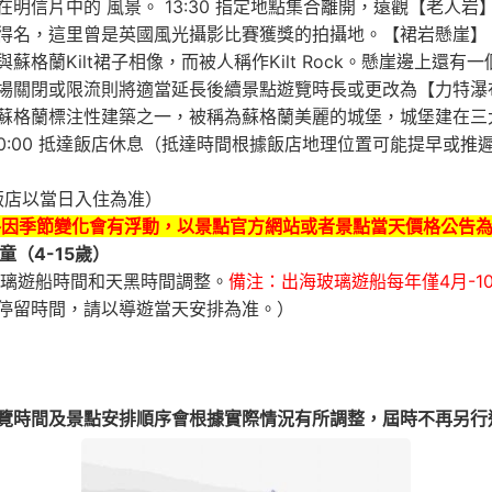
信片中的 風景。 13:30 指定地點集合離開，遠觀【老人岩
名，這里曾是英國風光攝影比賽獲獎的拍攝地。【裙岩懸崖】（遊覽時
蘭Kilt裙子相像，而被人稱作Kilt Rock。懸崖邊上還有
關閉或限流則將適當延長後續景點遊覽時長或更改為【力特瀑布】
鐘），蘇格蘭標注性建築之一，被稱為蘇格蘭美麗的城堡，城堡建在
 20:00 抵達飯店休息（抵達時間根據飯店地理位置可能提早或推
（實際飯店以當日入住為准）
格因季節變化會有浮動，以景點官方網站或者景點當天價格公告
童（4-15歲）
玻璃遊船時間和天黑時間調整。
備注：出海玻璃遊船每年僅4月-1
停留時間，請以導遊當天安排為准。）
覽時間及景點安排順序會根據實際情況有所調整，屆時不再另行