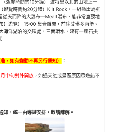
】（遊覽時間約10分鐘） 波特里以北的山地上一
間約20分鐘）Kilt Rock，一組懸崖峭壁
一個從天而降的大瀑布—Mealt瀑布，能非常直觀地
遊覽） 15:00 集合離開，前往艾琳多南堡。
三大海洋湖泊的交匯處，三面環水，建有一座石拱
遲）
為准，
如有變動不再另行通知
）
：
0月中旬對外開放
，如遇天氣或景區原因緻遊船不
通知，統一由導遊安排，敬請諒解。