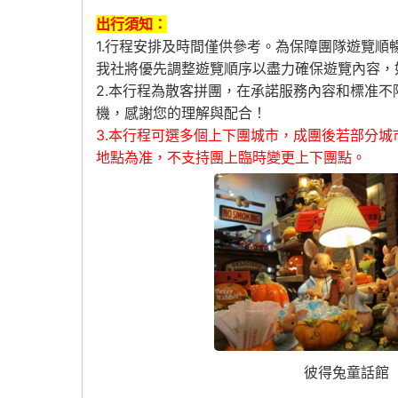
出行須知：
1.行程安排及時間僅供參考。為保障團隊遊覽
我社將優先調整遊覽順序以盡力確保遊覽內容，
2.本行程為散客拼團，在承諾服務內容和標准
機，感謝您的理解與配合！
3.本行程可選多個上下團城市，成團後若部分
地點為准，不支持團上臨時變更上下團點。
彼得兔童話館