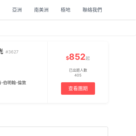
亞洲
南美洲
極地
聯絡我們
光
#3627
852
$
起
已出遊人數
405
特-伯明翰-倫敦
查看團期