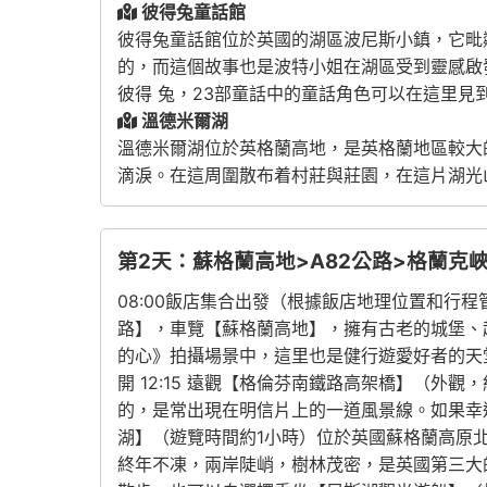
彼得兔童話館
彼得兔童話館位於英國的湖區波尼斯小鎮，它毗
的，而這個故事也是波特小姐在湖區受到靈感啟
彼得 兔，23部童話中的童話角色可以在這里見
溫德米爾湖
溫德米爾湖位於英格蘭高地，是英格蘭地區較大
滴淚。在這周圍散布着村莊與莊園，在這片湖光
第2天：蘇格蘭高地>A82公路>格蘭克
08:00飯店集合出發（根據飯店地理位置和行程
路】，車覽【蘇格蘭高地】，擁有古老的城堡、
的心》拍攝場景中，這里也是健行遊愛好者的天堂，可
開 12:15 遠觀【格倫芬南鐵路高架橋】（
的，是常出現在明信片上的一道風景線。如果幸運的
湖】（遊覽時間約1小時）位於英國蘇格蘭高原北
終年不凍，兩岸陡峭，樹林茂密，是英國第三大