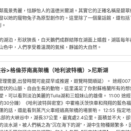
鄰風景秀麗，恬靜怡人的溫德米爾湖。其實它的正確名稱是碧翠
發以她的寵物兔子為原型創作的。這里除了一個童話館，還包括
到。
的湖泊，形狀狹長，白天鵝們成群結隊在湖面上嬉戲，湖區每年
山色中，人們享受着溫潤的氣候，靜謐的大自然。
峽谷>格倫芬南高架橋（哈利波特橋）>尼斯湖
管理需要,出發時間可能提早或推遲，遊覽時間順延）。 途經00
起伏的山脈、自由生長的動物，這里滿足了你對蘇格蘭所有的想
以看到淡泊美麗的Tulla湖和三姐妹山的雄偉。 11:00 途經服
外觀，約30分鐘）《哈利波特與密室》中霍格沃茨快車和飛翔的藍
話，還能看到蒸汽火車經過高架橋的場景喲。 12:55 指定地點
部的大峽谷中，湖長37公里，最寬處2.4公里。面積並不大，卻
的淡水湖。被人們稱之為“沉在海下的湖”，湖中生物種類繁多，