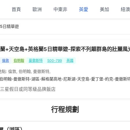
首頁
歐洲
中東非
英愛
美加
紐澳
5日精華遊
蘭+天空島+英格蘭5日精華遊-探索不列顛群島的壯麗風
倫敦
伯明翰
曼徹斯特
500-799
英國
地點:
倫敦
,
伯明翰
,
曼徹斯特
,
-伯明翰-曼徹斯特-湖區-蘇格蘭高地-尼斯湖-天空島-愛丁堡-約克-曼徹斯
 三星假日或同等級品牌飯店
行程規劃
爾（湖區）