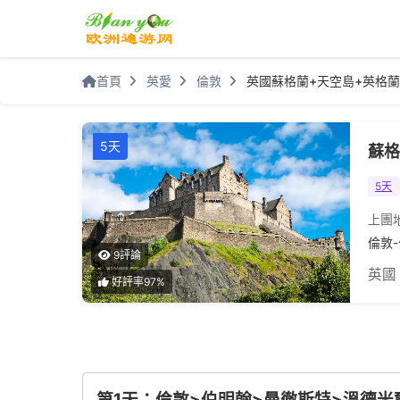
首頁
英愛
倫敦
英國蘇格蘭+天空島+英格蘭
5天
蘇格
5天
上團
倫敦
9評論
英國
好評率97%
第1天：倫敦>伯明翰>曼徹斯特>溫德米