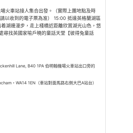
 伯明翰機場火車站接人集合出發。（實際上團地點及時
請以收到的電子票為准） 15:00 抵達英格蘭湖區
沿着湖邊漫步，走上棧橋近距離欣賞湖光山色，悠
處尋找英國家喻戶曉的童話天堂【彼得兔童話
ad, Bickenhill Lane, B40 1PA 伯明翰機場火車站出口旁的
d,Altrincham，WA14 1EN（車站對面馬路右側大巴A站台）