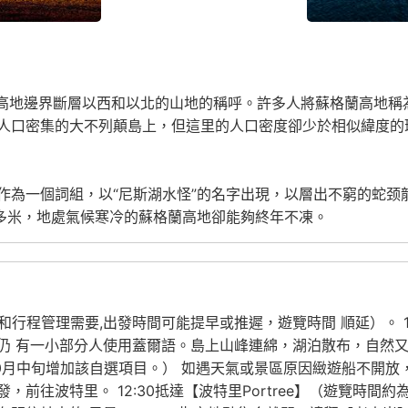
）是對蘇格蘭高地邊界斷層以西和以北的山地的稱呼。許多人將蘇格蘭
人口密集的大不列顛島上，但這里的人口密度卻少於相似緯度的
作為一個詞組，以“尼斯湖水怪”的名字出現，以層出不窮的蛇颈
0多米，地處氣候寒冷的蘇格蘭高地卻能夠終年不凍。
置和行程管理需要,出發時間可能提早或推遲，遊覽時間 順延）。 1
仍 有一小部分人使用蓋爾語。島上山峰連綿，湖泊散布，自然又
10月中旬增加該自選項目。） 如遇天氣或景區原因緻遊船不開
發，前往波特里。 12:30抵達【波特里Portree】（遊覽時間