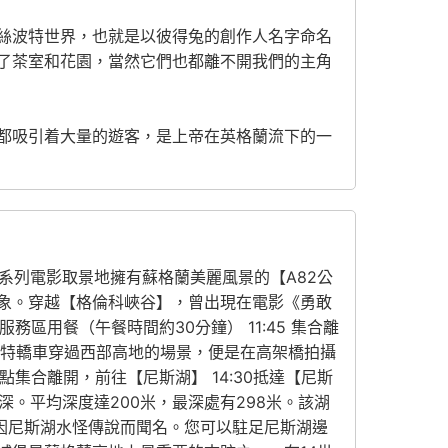
絲波特世界，也就是以彼得兔的創作人名字命名
了茶室和花園，當然它們也都離不開我們的主角
都吸引着大量的遊客，是上帝在英格蘭流下的一
7系列電影取景地擁有蘇格蘭美麗風景的【A82公
象。穿越【格倫科峽谷】，曾出現在電影《勇敢
務區用餐（午餐時間約30分鐘） 11:45 集合離
色福特轎車穿過西部高地的場景，便是在高架橋拍攝
集合離開，前往【尼斯湖】 14:30抵達【尼斯
深。平均深度達200米，最深處有298米。該湖
因尼斯湖水怪傳說而聞名。您可以駐足尼斯湖邊