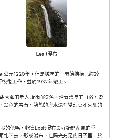
Lealt瀑布
公元1220年，但是城堡的一開始結構已經於
行恢復工作，並於1932年竣工。
似面朝大海的老人頭像而得名。沿着漫長的山路，遊
、黑色的岩石、蔚藍的海水還有變幻莫測火紅的
Lealt
吼般的低鳴，
觀賞
瀑布最好錯開刮風的季
頭扎下去，形成瀑布。在陽光充足的日子里，於