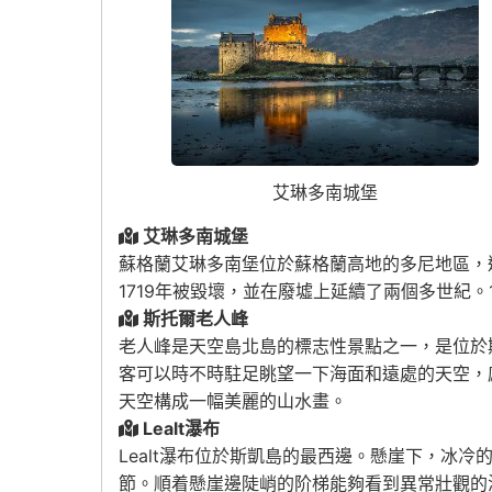
艾琳多南城堡
艾琳多南城堡
蘇格蘭艾琳多南堡位於蘇格蘭高地的多尼地區，
1719年被毀壞，並在廢墟上延續了兩個多世紀。
斯托爾老人峰
老人峰是天空島北島的標志性景點之一，是位於斯托
客可以時不時駐足眺望一下海面和遠處的天空，
天空構成一幅美麗的山水畫。
Lealt瀑布
Lealt
瀑布位於斯凱島的最西邊。懸崖下，冰冷
節。順着懸崖邊陡峭的阶梯能夠看到異常壯觀的