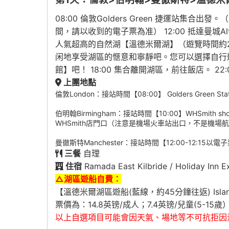
08:00 倫敦Golders Green 捷運站
間，請以收到的電子票為准） 12:00 抵達曼城A
人氣超高的自然湖【溫德米爾湖】（遊覽時間約
闲地享受湖區的愜意和寧靜吧。您可以選擇自行
館】吧！ 18:00 集合離開湖區，前往飯店。 
上團地點
倫敦London：接站時間【08:00】 Golders Green Stati
伯明翰Birmingham：接站時間【10:00】WHSmith shop, Bir
WHSmith店門口（注意是機場火車站出口，不是機場
曼徹斯特Manchester：接站時間【12:00-12:15以電子票時
三餐
自理
住宿
Ramada East Kilbride / Holida
△湖區遊船自費：
【溫德米爾湖區遊船(藍線，約45分鐘往返) Islands
票價為：14.8英镑/成人；7.4英镑/兒童(5-15
以上自選項目可能會因天氣、場地等不可抗拒因