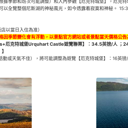
根據季節和班次可能調整）和入內參觀【厄克特城堡】，厄克特
全覽整個尼斯湖的神秘風光，如今透露着寂寞和神秘。 15:30 
（實際飯店以當日入住為准）
格因季節變化會有浮動，以景點官方網站或者景點當天價格公告
ses+厄克特城堡Urquhart Castle遊覽聯票】：34.5英镑/人 
）】
活動或天氣不佳），將可能調整為遊覽【厄克特城堡】：16英镑/