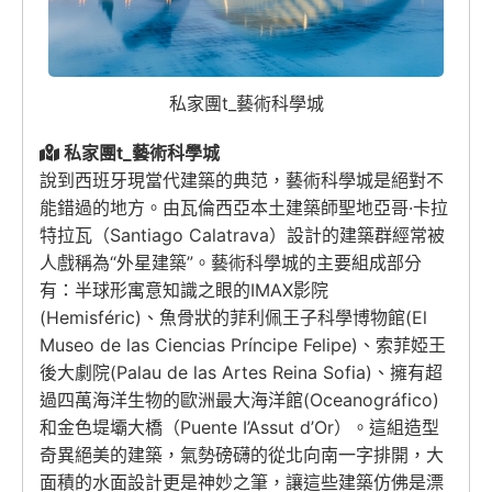
私家團t_藝術科學城
私家團t_藝術科學城
說到西班牙現當代建築的典范，藝術科學城是絕對不
能錯過的地方。由瓦倫西亞本土建築師聖地亞哥·卡拉
特拉瓦（Santiago Calatrava）設計的建築群經常被
人戲稱為“外星建築”。藝術科學城的主要組成部分
有：半球形寓意知識之眼的IMAX影院
(Hemisféric)、魚骨狀的菲利佩王子科學博物館(El
Museo de las Ciencias Príncipe Felipe)、索菲婭王
後大劇院(Palau de las Artes Reina Sofia)、擁有超
過四萬海洋生物的歐洲最大海洋館(Oceanográfico)
和金色堤壩大橋（Puente I’Assut d’Or）。這組造型
奇異絕美的建築，氣勢磅礴的從北向南一字排開，大
面積的水面設計更是神妙之筆，讓這些建築仿佛是漂