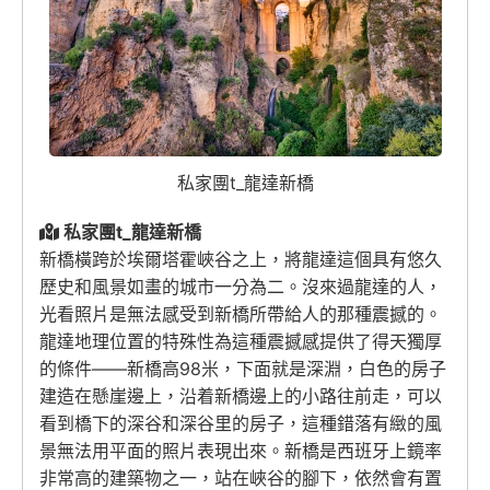
私家團t_龍達新橋
私家團t_龍達新橋
新橋橫跨於埃爾塔霍峽谷之上，將龍達這個具有悠久
歷史和風景如畫的城市一分為二。沒來過龍達的人，
光看照片是無法感受到新橋所帶給人的那種震撼的。
龍達地理位置的特殊性為這種震撼感提供了得天獨厚
的條件——新橋高98米，下面就是深淵，白色的房子
建造在懸崖邊上，沿着新橋邊上的小路往前走，可以
看到橋下的深谷和深谷里的房子，這種錯落有緻的風
景無法用平面的照片表現出來。新橋是西班牙上鏡率
非常高的建築物之一，站在峽谷的腳下，依然會有置