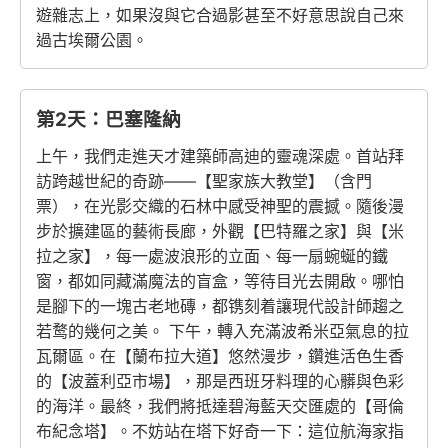
遊雜志上，如果沒與它合過影甚至不好意思說自己來
過古埃爾公園。
第2天：巴塞隆納
上午，我們走進天才建築師高迪的靈魂深處。首站拜
訪跨越世紀的奇跡——【聖家族大教堂】（含門
票），在光影交織的石林中感受神聖的震撼。隨後漫
步於擴建區的藝術長廊，外觀【巴特羅之家】與【米
拉之家】，每一處波浪形的立面、每一扇蜿蜒的鐵
窗，都如同藏滿魔法的盲盒，等待目光去開啟。哪怕
是腳下的一塊古老地磚，都镌刻着讓現代設計師趨之
若鹜的幾何之美。 下午，轉入充滿波希米亞氣息的拉
瓦爾區。在【蘭布拉大道】悠然漫步，鑽進活色生香
的【波蓋利亞市場】，那是西班牙料理的心髒與色彩
的海洋。最終，我們將抵達碧海藍天交匯處的【哥倫
布紀念塔】。不妨站在塔下好奇一下：這位航海家指