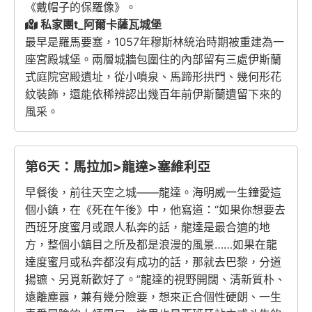
《戴帽子的保羅像》。
私家團t_阿爾卡薩瓦城堡
最早是羅馬要塞，1057年穆斯林統治時期被重建為一
座宮殿城堡。兩層城牆包圍住的內部留有三處伊斯蘭
式庭院宮殿遺址，從小噴泉、馬蹄形拱門、幾何形花
紋裝飾，還能依稀辨認出幾百年前伊斯蘭遺留下來的
風采。
第6天：馬拉加>龍達>塞維利亞
早餐後，前往天空之城——龍達。海明威一生鐘愛這
個小鎮，在《死在午後》中，他寫道：“如果你想要去
西班牙度蜜月或跟人私奔的話，龍達是最合適的地
方，整個小鎮目之所及都是浪漫的風景……如果在龍
達度蜜月或私奔都沒有成功的話，那就去巴黎，分道
揚镳、另覓新歡好了。”龍達的視野開闊、清新質朴、
遠離塵囂，兼有幾分險要，想來正合個性硬朗、一生