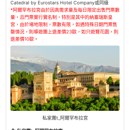
Catedral by Eurostars Hotel Company或同級
*阿爾罕布拉宮由於因高需求量及每日限定出售門票數
量，且門票實行實名制，特別是其中的納塞瑞斯皇
宮，由於場地限制，票數有限，如遇特殊日期門票售
罄情況，則導遊團上退差價23歐，如只遊覽花園，則
退差價10歐。
私家團t_阿爾罕布拉宮