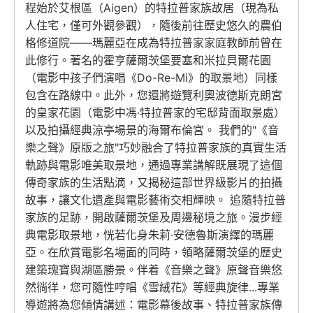
程始於艾根區（Aigen）的特拉普家族故居（現為私
人住宅，僅可外觀參觀），隨後前往歷史悠久的農伯
格修道院——瑪麗亞在成為特拉普家家庭教師前曾在
此修行。著名的霍亨薩爾茨堡要塞和米拉貝爾花園
（電影中孩子們演唱《Do-Re-Mi》的取景地）同樣
包含在路線中。此外，您還將遊覽利奧波德斯克朗宮
的皇家花園（電影中馮·特拉普家的宅邸背面取景處）
以及拍攝經典涼亭場景的海爾布倫宮。 我們的"《音
樂之聲》原版之旅"巧妙融合了特拉普家族的真實生活
軌跡與電影唯美取景地，通過專業講解既展現了這個
傳奇家族的生活點滴，又揭秘這部世界級影片的拍攝
故事，讓文化遺產與電影藝術交相輝映。 追隨特拉普
家族的足跡，開啟薩爾茨堡及周邊秘境之旅。漫步經
典電影取景地，恍若化身朱莉·安德魯斯演繹的瑪麗
亞。在欣賞電影名場面的同時，領略薩爾茨堡的歷史
建築瑰寶與湖區勝景。伴着《音樂之聲》原聲音樂悠
然徜徉，您可隨性哼唱《雪絨花》等經典旋律...專業
導遊將為您傾情講述：電影幕後故事、特拉普家族傳