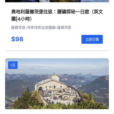
奧地利薩爾茨堡往返：鹽礦探秘一日遊（英文
團|4小時）
薩爾茨堡-貝希特斯加登鹽礦-薩爾茨堡
$98
立即訂購
1天