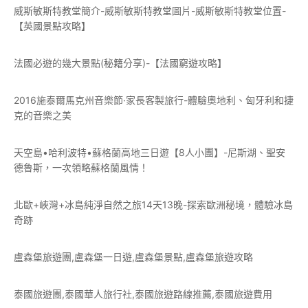
威斯敏斯特教堂簡介-威斯敏斯特教堂圖片-威斯敏斯特教堂位置-
【英國景點攻略】
法國必遊的幾大景點(秘籍分享)-【法國窮遊攻略】
2016施泰爾馬克州音樂節·家長客製旅行-體驗奧地利、匈牙利和捷
克的音樂之美
天空島•哈利波特•蘇格蘭高地三日遊【8人小團】-尼斯湖、聖安
德魯斯，一次領略蘇格蘭風情！
北歐+峽灣+冰島純淨自然之旅14天13晚-探索歐洲秘境，體驗冰島
奇跡
盧森堡旅遊團,盧森堡一日遊,盧森堡景點,盧森堡旅遊攻略
泰國旅遊團,泰國華人旅行社,泰國旅遊路線推薦,泰國旅遊費用