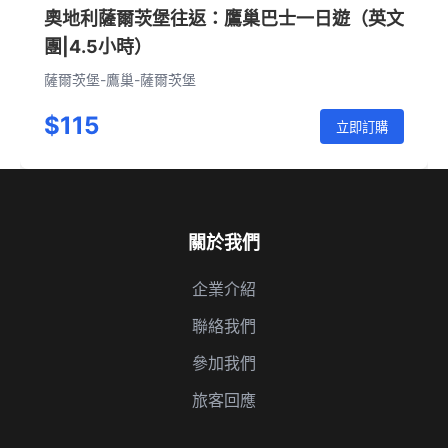
奧地利薩爾茨堡往返：鷹巢巴士一日遊（英文
團|4.5小時）
薩爾茨堡-鷹巢-薩爾茨堡
$115
立即訂購
關於我們
企業介紹
聯絡我們
參加我們
旅客回應