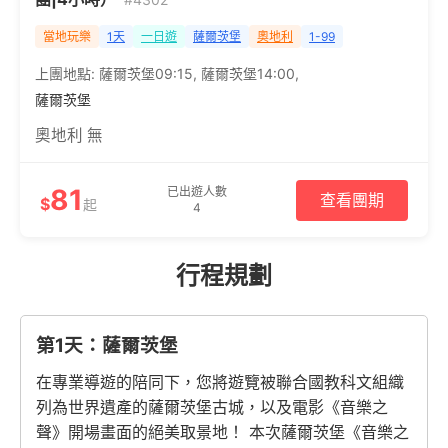
當地玩樂
1天
一日遊
薩爾茨堡
奧地利
1-99
上團地點:
薩爾茨堡09:15
,
薩爾茨堡14:00
,
薩爾茨堡
奧地利 無
81
已出遊人數
查看團期
$
起
4
行程規劃
第1天：薩爾茨堡
在專業導遊的陪同下，您將遊覽被聯合國教科文組織
列為世界遺產的薩爾茨堡古城，以及電影《音樂之
聲》開場畫面的絕美取景地！ 本次薩爾茨堡《音樂之