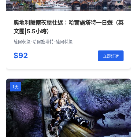
奧地利薩爾茨堡往返：哈爾施塔特一日遊（英
文團|5.5小時）
薩爾茨堡-哈爾施塔特-薩爾茨堡
$92
立即訂購
1天