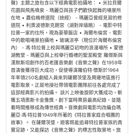
聲》主題之旅包含以下經典電影拍攝地： • 米拉貝爾
花園與飛馬噴泉 - 瑪麗亞與孩子們歡快起舞的場景所
在地 • 農伯格修道院（途經） - 瑪麗亞曾經見習的修
道院 • 利奧波德斯克朗宮（湖對岸遠眺） - 電影中特
拉普一家的住所，現為豪華飯店 • 海爾布倫宮 - 電影
中的歌唱場景拍攝地 • 玻璃涼亭（現位於海爾布倫宮
內） - 馮·特拉普上校與瑪麗亞初吻的浪漫場所 • 蒙德
湖教堂 - 瑪麗亞與上校舉行婚禮的聖潔殿堂 羅傑斯與
漢默斯坦創作的百老匯音樂劇《音樂之聲》在1959年
首演後獲得巨大成功，促使導演羅伯特·懷斯於1964
年率領250名劇組人員來到薩爾茨堡及周邊地區進行
電影取景。正是地接社帶領電影團隊前往各處完成了
這部經典影片的拍攝。 該片上映後旋即大獲成功，斬
獲五項奧斯卡金像獎，創下當時票房最高紀錄，並隨
着時間推移成為傳世經典。音樂劇與電影均改編自瑪
麗亞·馮·特拉普1949年所著的《特拉普家庭合唱團的
故事》。 在薩爾茨堡，遊客既能追尋特拉普家族的真
實足跡，又能探訪《音樂之聲》的標志性取景地。旅