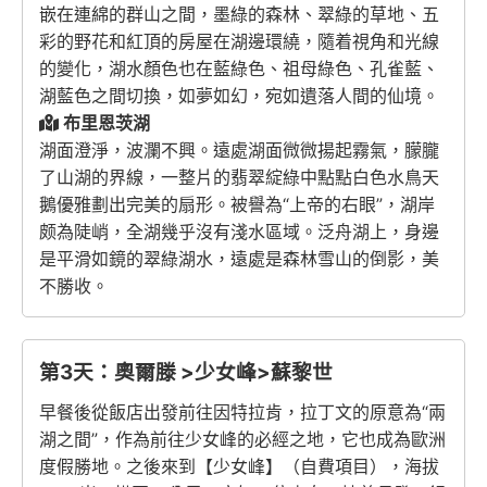
嵌在連綿的群山之間，墨綠的森林、翠綠的草地、五
彩的野花和紅頂的房屋在湖邊環繞，隨着視角和光線
的變化，湖水顏色也在藍綠色、祖母綠色、孔雀藍、
湖藍色之間切換，如夢如幻，宛如遺落人間的仙境。
布里恩茨湖
湖面澄淨，波瀾不興。遠處湖面微微揚起霧氣，朦朧
了山湖的界線，一整片的翡翠綻綠中點點白色水鳥天
鵝優雅劃出完美的扇形。被譽為“上帝的右眼”，湖岸
颇為陡峭，全湖幾乎沒有淺水區域。泛舟湖上，身邊
是平滑如鏡的翠綠湖水，遠處是森林雪山的倒影，美
不勝收。
第3天：奧爾滕 >少女峰>蘇黎世
早餐後從飯店出發前往因特拉肯，拉丁文的原意為“兩
湖之間”，作為前往少女峰的必經之地，它也成為歐洲
度假勝地。之後來到【少女峰】（自費項目），海拔