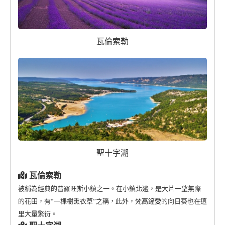
瓦倫索勒
聖十字湖
瓦倫索勒
被稱為經典的普羅旺斯小鎮之一。在小鎮北邊，是大片一望無際
的花田，有“一棵樹熏衣草”之稱，此外，梵高鐘愛的向日葵也在這
里大量繁衍。