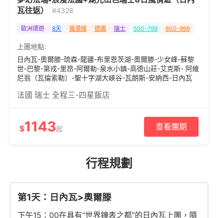
瓦往返）
#4328
歐洲環遊
8天
循環線
德國
瑞士
500-799
800-999
上團地點:
日內瓦-奧爾滕-琉森-龍疆-布里恩茨湖-奧爾滕-少女峰-蘇黎
世-巴黎-第戎-里昂-阿爾勒-泉水小鎮-高德山莊-艾克斯- 阿維
尼翁（瓦倫索勒）-聖十字湖大峽谷-瓦朗斯-安納西-日內瓦
法國 瑞士 全程三-四星飯店
1143
查看團期
$
起
行程規劃
第1天：日內瓦>奧爾滕
下午15：00在具有“世界鐘表之都”的日內瓦上團，隨