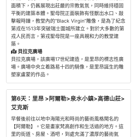
面積下，仍舊展現出莊嚴的宗教氣氛，同時維持穩固
平衡的建築本體。聖母院正面裝飾有怪獸出水口、敲
擊報時鐘，教堂內的“Black Virgin”雕像，是為了紀念
第戎在1513年突破瑞士圍城所建立。對於大多數的第
戎人民而言，第戎聖母院是一座具親和力的教堂建
築。
貝拉克廣場
貝拉克廣場，該廣場17世紀建造，是里昂的標志性廣
場。廣場中央立着路易十四的騎像，是里昂誕生的雕
塑家盧蒙的作品。
第6天：里昂 >阿爾勒>泉水小鎮>高德山莊>
艾克斯
早餐後前往以地中海陽光和時尚的藝術風格聞名的
【阿爾勒】。它是畫家梵高創作和生活過的地方。這
里的街道、房屋、酒吧，到處充滿了濃厚的藝術氣