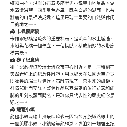
蜿蜒曲折，沿岸分布着多座歷史小鎮與山地景觀。湖
水清澈湛藍，四季景色各異，既有寧靜的湖面，也有
壯麗的山景相映成趣。這里是瑞士重要的自然與休闲
目的地之一。
卡佩爾廊橋
卡佩爾廊橋是琉森的重要標志，是琉森的水上城牆。
水塔與花橋一個佇立，一個橫臥，構成絕妙的水塔廊
橋美景。
獅子紀念碑
獅子紀念碑位於瑞士琉森市中心附近，是一座雕刻在
天然岩壁上的紀念性雕塑，用以紀念在法國大革命期
間犧牲的瑞士雇傭兵。石雕表現了一只垂死的雄獅，
神情悲壯而安詳。整個作品以其深刻的象征意義和細
膩的雕刻技藝而聞名，是琉森具代表性的歷史紀念景
觀之一。
龍疆小鎮
龍疆小鎮是瑞士風景區琉森去因特拉肯旅遊路線上的
一個美麗小鎮。小鎮緊靠龍疆湖，湖泊如一塊碧玉鑲