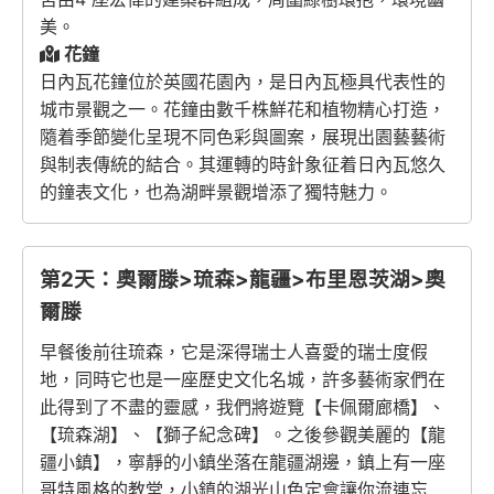
美。
花鐘
日內瓦花鐘位於英國花園內，是日內瓦極具代表性的
城市景觀之一。花鐘由數千株鮮花和植物精心打造，
隨着季節變化呈現不同色彩與圖案，展現出園藝藝術
與制表傳統的結合。其運轉的時針象征着日內瓦悠久
的鐘表文化，也為湖畔景觀增添了獨特魅力。
第2天：奧爾滕>琉森>龍疆>布里恩茨湖>奧
爾滕
早餐後前往琉森，它是深得瑞士人喜愛的瑞士度假
地，同時它也是一座歷史文化名城，許多藝術家們在
此得到了不盡的靈感，我們將遊覽【卡佩爾廊橋】、
【琉森湖】、【獅子紀念碑】。之後參觀美麗的【龍
疆小鎮】，寧靜的小鎮坐落在龍疆湖邊，鎮上有一座
哥特風格的教堂，小鎮的湖光山色定會讓你流連忘