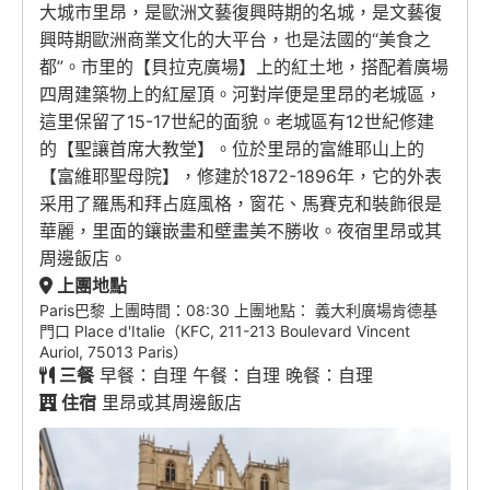
大城市里昂，是歐洲文藝復興時期的名城，是文藝復
興時期歐洲商業文化的大平台，也是法國的“美食之
都”。市里的【貝拉克廣場】上的紅土地，搭配着廣場
四周建築物上的紅屋頂。河對岸便是里昂的老城區，
這里保留了15-17世紀的面貌。老城區有12世紀修建
的【聖讓首席大教堂】。位於里昂的富維耶山上的
【富維耶聖母院】，修建於1872-1896年，它的外表
采用了羅馬和拜占庭風格，窗花、馬賽克和裝飾很是
華麗，里面的鑲嵌畫和壁畫美不勝收。夜宿里昂或其
周邊飯店。
上團地點
Paris巴黎 上團時間：08:30 上團地點： 義大利廣場肯德基
門口 Place d'Italie（KFC, 211-213 Boulevard Vincent
Auriol, 75013 Paris）
三餐
早餐：自理 午餐：自理 晚餐：自理
住宿
里昂或其周邊飯店