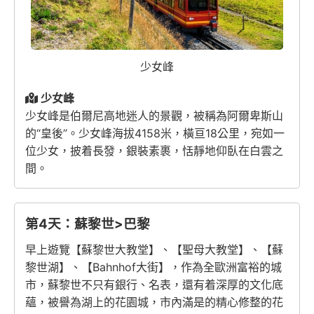
少女峰
少女峰
少女峰是伯爾尼高地迷人的景觀，被稱為阿爾卑斯山
的“皇後”。少女峰海拔4158米，橫亘18公里，宛如一
位少女，披着長發，銀裝素裹，恬靜地仰臥在白雲之
間。
第4天：蘇黎世>巴黎
早上遊覽【蘇黎世大教堂】、【聖母大教堂】、【蘇
黎世湖】、【Bahnhof大街】，作為全歐洲富裕的城
市，蘇黎世不只有銀行、名表，還有着深厚的文化底
蘊，被譽為湖上的花園城，市內滿是的精心修整的花