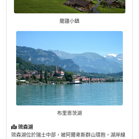
龍疆小鎮
布里恩茨湖
琉森湖
琉森湖位於瑞士中部，被阿爾卑斯群山環抱，湖岸線