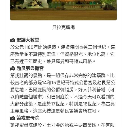
貝拉克廣場
聖讓大教堂
於公元1180年開始建造，建造時間長達三個世紀。這
座教堂並不算特別宏偉，但資格很老、地位也高，它
已有近千年歷史，兼具羅曼和哥特式風格。
勃艮第公爵宮
第戎壯觀的景點，是一組保存非常完好的建築群。比
較古老的部分是14和15世紀哥特式公爵宮及勃艮第公
爵駐地，巴爾庭院的公爵御膳房，好人菲利普塔（可
以俯瞰整個城市）和巴爾庭院。不過今天可以看到的
大部分建築，是建於17世紀，特別是18世紀，為古典
主義風格。這座大樓還是勃艮第議會所在地。
第戎聖母院
第戎聖母院建於寸土寸金的第戎主要商業區，在有限