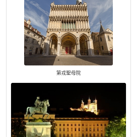
第戎聖母院