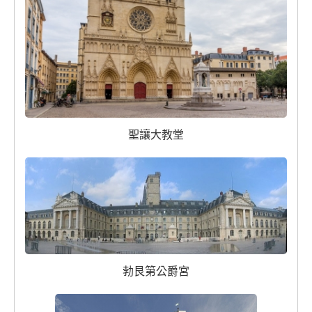
聖讓大教堂
勃艮第公爵宮