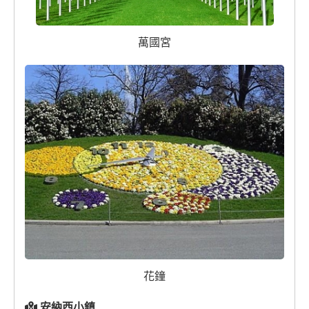
萬國宮
花鐘
安納西小鎮