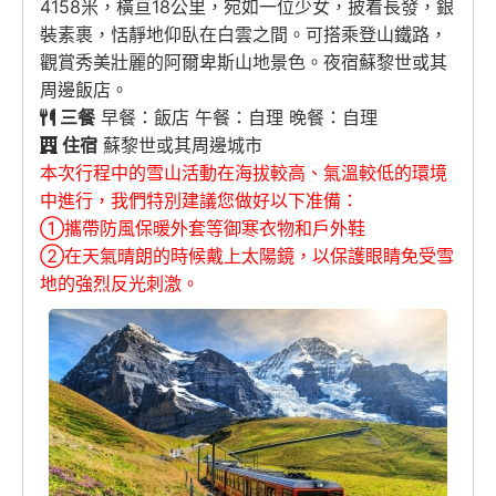
4158米，橫亘18公里，宛如一位少女，披着長發，銀
裝素裹，恬靜地仰臥在白雲之間。可搭乘登山鐵路，
觀賞秀美壯麗的阿爾卑斯山地景色。夜宿蘇黎世或其
周邊飯店。
三餐
早餐：飯店 午餐：自理 晚餐：自理
住宿
蘇黎世或其周邊城市
本次行程中的雪山活動在海拔較高、氣溫較低的環境
中進行，我們特別建議您做好以下准備：
①攜帶防風保暖外套等御寒衣物和戶外鞋
②在天氣晴朗的時候戴上太陽鏡，以保護眼睛免受雪
地的強烈反光刺激。