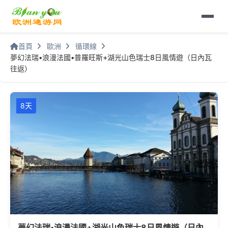
首頁
歐洲
循環線
夢幻法瑞•浪漫法國•普羅旺斯+湖光山色瑞士8日風情遊（日內瓦
往返）
8天
夢幻法瑞•浪漫法國+湖光山色瑞士8日風情遊（日內