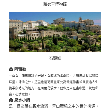
薰衣草博物館
石頭城
阿爾勒
一座有古羅馬遺跡的老城，有廢墟的戲劇院、古羅馬斗獸場和禮
拜堂，除此之外，這里也是荷蘭畫家梵高曾經作畫並且度過人生
後半段時光的地方。在阿爾勒漫步，就像是人在畫中遊，黃牆彩
窗，心清意愜。
泉水小鎮
是一個座落在碧水流淌，青山環繞之中的世外桃源，