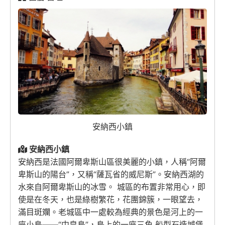
安納西小鎮
安納西小鎮
安納西是法國阿爾卑斯山區很美麗的小鎮，人稱“阿爾
卑斯山的陽台”，又稱“薩瓦省的威尼斯”。安納西湖的
水來自阿爾卑斯山的冰雪。 城區的布置非常用心，即
使是在冬天，也是綠樹繁花，花團錦簇，一眼望去，
滿目斑斕。老城區中一處較為經典的景色是河上的一
座小島——“中皇島”，島上的一座三角 船型石造城堡