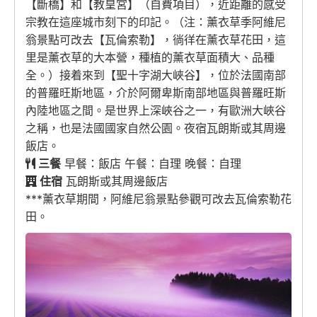
【斷橋】和【教皇宮】（自費項目），近距離的感受
宗教在這座城市刻下的印記。（注：薰衣草季阿維尼
翁景點可改去【瓦倫索勒】，徜徉在薰衣草花田，這
里是薰衣草的大本營，種植的薰衣草面積大、品種
全。）接着來到【聖十字湖大峽谷】，位於法國南部
的普羅旺斯地區，介於阿爾卑斯南部地區與普羅旺斯
內陸地區之間。是世界上深峽谷之一，有歐洲大峽谷
之稱，也是法國國家自然公園。夜宿瓦朗斯或其周邊
飯店。
三餐
早餐：飯店 午餐：自理 晚餐：自理
住宿
瓦朗斯或其周邊飯店
***薰衣草期間，阿維尼翁景點參觀可改去瓦倫索勒花
田。