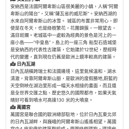
安納西是法國阿爾卑斯山區很美麗的小鎮，人稱“阿爾
卑斯山的陽台”，又稱“薩瓦省的威尼斯”。安納西湖的
水來自阿爾卑斯山的冰雪。 城區的布置非常用心，即
使是在冬天，也是綠樹繁花，花團錦簇，一眼望去，
滿目斑斕。老城區中一處較為經典的景色是河上的一
座小島——“中皇島”，島上的一座三角 船型石造城堡
是安納西的代表性古建築，它始建於12世紀，歷經時
代的變遷，直到現在仍舊是歐洲上鏡率較高的建築。
日內瓦湖
日內瓦胡橫跨瑞士和法國邊境，這里氣候溫和、湖水
清澈，背靠阿爾卑斯山脈，是歐洲的度假勝地,蔚藍的
天空倒映在湖泊里形成一幅天水相接的畫面，而且還
是全世界交匯之點、歷史悠久的國際都市，如果天氣
晴好可看到噴水可高達130 米的大噴泉。
萬國宮
萬國宮是聯合國的歐洲總部駐地，位於日內瓦東北郊
的日內瓦湖畔，與巍峨的阿爾卑斯山遙遙相望。萬國
宮由4 座宏偉的建築群組成，周圍綠樹環抱，環境幽