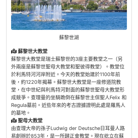
蘇黎世湖
蘇黎世大教堂
蘇黎世大教堂是瑞士蘇黎世的3座主要教堂之一（另
外兩座是蘇黎世聖母大教堂和聖彼得教堂）。教堂位
於利馬特河河岸附近。今天的教堂始建於1100年前
後，約1220年揭幕。蘇黎世大教堂是一座修道院教
堂，在中世紀與利馬特河對面的蘇黎世聖母大教堂形
成競爭。查理曼的坐騎跪倒在蘇黎世主保聖人Felix 和
Regula墓前。近些年來的考古證據證明此處是羅馬人
的墓地。
聖母大教堂
由查理大帝的孫子Ludwig der Deutsche日耳曼人路
易創辦於853年，是一所歸正會教堂。現在屹立在蘇