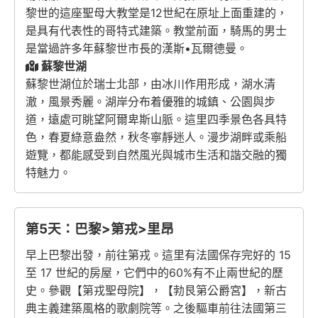
黎世的這座聖母大教堂是12世紀在原址上面重建的，
是具有代表性的哥特式建築。教堂前面，騎馬的男士
是當過許多年蘇黎世市長的漢斯•瓦爾德曼。
蘇黎世湖
蘇黎世湖位於瑞士北部，由冰川作用形成，湖水清
澈，風景秀麗。湖岸分布着優雅的城鎮、公園與步
道，遠處可眺望阿爾卑斯山脈。這里四季景色各具特
色，春夏綠意盎然，秋冬寧靜迷人。漫步湖畔或乘船
遊覽，都能感受到自然風光與城市生活和諧交融的獨
特魅力。
第5天：巴黎>第戎>里昂
早上巴黎出發，前往第戎。這里有法國保存完好的 15
至 17 世紀的房屋，它們中的60%有不止兩世紀的歷
史。參觀【第戎聖母院】，【勃艮第公爵宮】，新古
典主義建築風格的歌劇院等。之後驅車前往法國第三