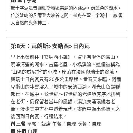
聖十字湖
聖十字湖是普羅旺斯地區美麗的內路湖，蔚藍色的湖水，
位於陡峭的凡爾登大峽谷之間，盪舟在聖十字湖中，感嘆
大自然的鬼斧神工。
第8天：瓦朗斯>安納西>日內瓦
早上出發前往【安納西小鎮】，這里有潔淨的雪山，
明淨清瑩的湖水，古堡老屋，小橋溪流。這個被稱為
“山區的威尼斯”的小城，座落在法國與瑞士的邊境，
與瑞士日內瓦只有30多公里路程。當春天來臨，阿爾
卑斯山的冰雪溶入了城中的安納西湖，湖光山色鷗群
起舞。在城中，12世紀～17世紀的老建築有序地排列
在老街，仍保留着當年的風韻，溪流泉涌環繞着老
街，漫步其中古朴中透着現代，寧靜中顯出熱情。之
後回到日內瓦，行程結束。
三餐
早餐：飯店 午餐：自理 晚餐：自理
住宿
自理