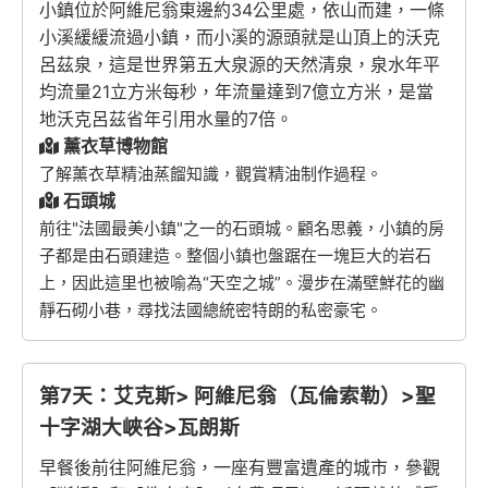
小鎮位於阿維尼翁東邊約34公里處，依山而建，一條
小溪緩緩流過小鎮，而小溪的源頭就是山頂上的沃克
呂茲泉，這是世界第五大泉源的天然清泉，泉水年平
均流量21立方米每秒，年流量達到7億立方米，是當
地沃克呂茲省年引用水量的7倍。
薰衣草博物館
了解薰衣草精油蒸餾知識，觀賞精油制作過程。
石頭城
前往"法國最美小鎮"之一的石頭城。顧名思義，小鎮的房
子都是由石頭建造。整個小鎮也盤踞在一塊巨大的岩石
上，因此這里也被喻為“天空之城”。漫步在滿壁鮮花的幽
靜石砌小巷，尋找法國總統密特朗的私密豪宅。
第7天：艾克斯> 阿維尼翁（瓦倫索勒）>聖
十字湖大峽谷>瓦朗斯
早餐後前往阿維尼翁，一座有豐富遺產的城市，參觀