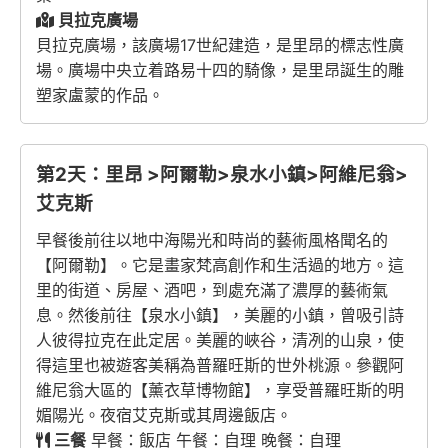
貝拉克廣場
貝拉克廣場，該廣場17世紀建造，是里昂的標志性廣
場。廣場中央立着路易十四的騎像，是里昂誕生的雕
塑家盧蒙的作品。
第2天：里昂 >阿爾勒>泉水小鎮>阿維尼翁>
艾克斯
早餐後前往以地中海陽光和時尚的藝術風格聞名的
【阿爾勒】。它是畫家梵高創作和生活過的地方。這
里的街道、房屋、酒吧，到處充滿了濃厚的藝術氣
息。然後前往【泉水小鎮】，美麗的小鎮，曾吸引詩
人彼得拉克在此定居。美麗的峽谷，清冽的山泉，使
得這里也被遊客美稱為普羅旺斯的世外桃源。參觀阿
維尼翁大區的【薰衣草博物館】，享受普羅旺斯的明
媚陽光。夜宿艾克斯或其周邊飯店。
三餐
早餐：飯店 午餐：自理 晚餐：自理