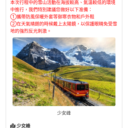
本次行程中的雪山活動在海拔較高、氣溫較低的環境
中進行，我們特別建議您做好以下准備：
①攜帶防風保暖外套等御寒衣物和戶外鞋
②在天氣晴朗的時候戴上太陽鏡，以保護眼睛免受雪
地的強烈反光刺激。
少女峰
少女峰