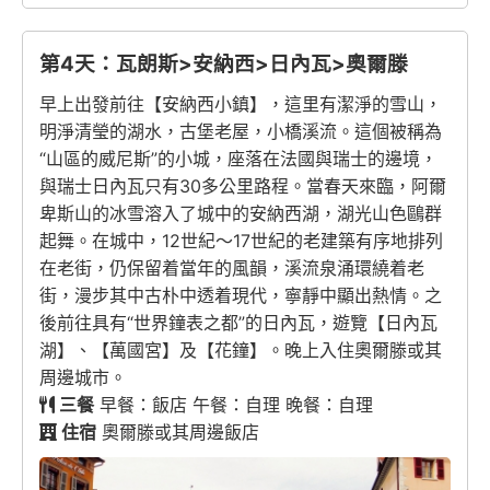
第4天：瓦朗斯>安納西>日內瓦>奧爾滕
早上出發前往【安納西小鎮】，這里有潔淨的雪山，
明淨清瑩的湖水，古堡老屋，小橋溪流。這個被稱為
“山區的威尼斯”的小城，座落在法國與瑞士的邊境，
與瑞士日內瓦只有30多公里路程。當春天來臨，阿爾
卑斯山的冰雪溶入了城中的安納西湖，湖光山色鷗群
起舞。在城中，12世紀～17世紀的老建築有序地排列
在老街，仍保留着當年的風韻，溪流泉涌環繞着老
街，漫步其中古朴中透着現代，寧靜中顯出熱情。之
後前往具有“世界鐘表之都”的日內瓦，遊覽【日內瓦
湖】、【萬國宮】及【花鐘】。晚上入住奧爾滕或其
周邊城市。
三餐
早餐：飯店 午餐：自理 晚餐：自理
住宿
奧爾滕或其周邊飯店