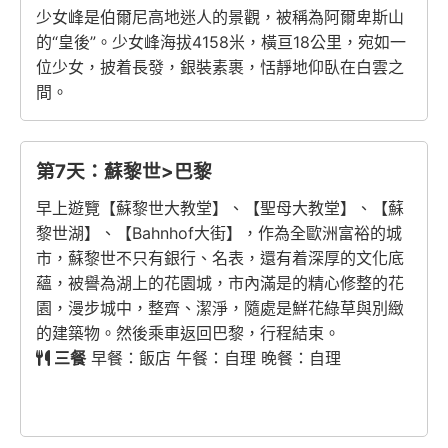
少女峰是伯爾尼高地迷人的景觀，被稱為阿爾卑斯山
的“皇後”。少女峰海拔4158米，橫亘18公里，宛如一
位少女，披着長發，銀裝素裹，恬靜地仰臥在白雲之
間。
第7天：蘇黎世>巴黎
早上遊覽【蘇黎世大教堂】、【聖母大教堂】、【蘇
黎世湖】、【Bahnhof大街】，作為全歐洲富裕的城
市，蘇黎世不只有銀行、名表，還有着深厚的文化底
蘊，被譽為湖上的花園城，市內滿是的精心修整的花
園，漫步城中，整齊、潔淨，隨處是鮮花綠草與別緻
的建築物。然後乘車返回巴黎，行程結束。
三餐
早餐：飯店 午餐：自理 晚餐：自理