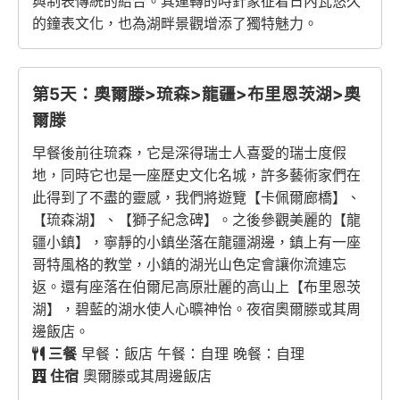
與制表傳統的結合。其運轉的時針象征着日內瓦悠久
的鐘表文化，也為湖畔景觀增添了獨特魅力。
第5天：奧爾滕>琉森>龍疆>布里恩茨湖>奧
爾滕
早餐後前往琉森，它是深得瑞士人喜愛的瑞士度假
地，同時它也是一座歷史文化名城，許多藝術家們在
此得到了不盡的靈感，我們將遊覽【卡佩爾廊橋】、
【琉森湖】、【獅子紀念碑】。之後參觀美麗的【龍
疆小鎮】，寧靜的小鎮坐落在龍疆湖邊，鎮上有一座
哥特風格的教堂，小鎮的湖光山色定會讓你流連忘
返。還有座落在伯爾尼高原壯麗的高山上【布里恩茨
湖】，碧藍的湖水使人心曠神怡。夜宿奧爾滕或其周
邊飯店。
三餐
早餐：飯店 午餐：自理 晚餐：自理
住宿
奧爾滕或其周邊飯店