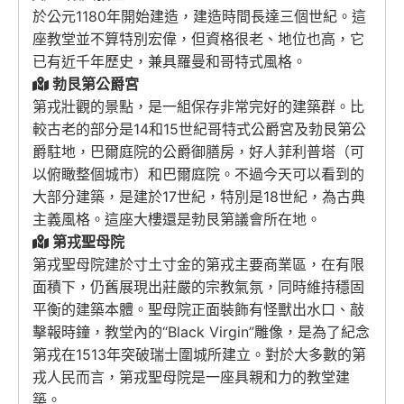
於公元1180年開始建造，建造時間長達三個世紀。這
座教堂並不算特別宏偉，但資格很老、地位也高，它
已有近千年歷史，兼具羅曼和哥特式風格。
勃艮第公爵宮
第戎壯觀的景點，是一組保存非常完好的建築群。比
較古老的部分是14和15世紀哥特式公爵宮及勃艮第公
爵駐地，巴爾庭院的公爵御膳房，好人菲利普塔（可
以俯瞰整個城市）和巴爾庭院。不過今天可以看到的
大部分建築，是建於17世紀，特別是18世紀，為古典
主義風格。這座大樓還是勃艮第議會所在地。
第戎聖母院
第戎聖母院建於寸土寸金的第戎主要商業區，在有限
面積下，仍舊展現出莊嚴的宗教氣氛，同時維持穩固
平衡的建築本體。聖母院正面裝飾有怪獸出水口、敲
擊報時鐘，教堂內的“Black Virgin”雕像，是為了紀念
第戎在1513年突破瑞士圍城所建立。對於大多數的第
戎人民而言，第戎聖母院是一座具親和力的教堂建
築。