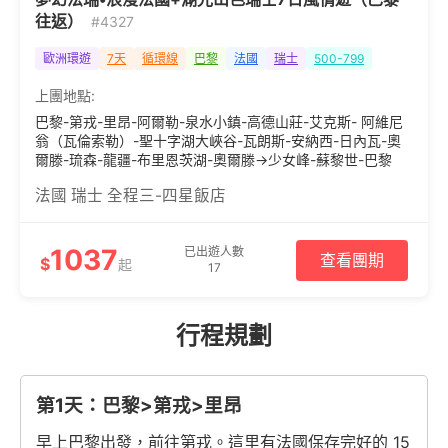
往返）
#4327
歐洲環遊
7天
循環線
巴黎
法國
瑞士
500-799
上團地點:
巴黎-第戎-里昂-阿爾勒-泉水小鎮-高德山莊-艾克斯- 阿維尼
翁（瓦倫索勒）-聖十字湖大峽谷-瓦朗斯-安納西-日內瓦-奧
爾滕-琉森-龍疆-布里恩茨湖-奧爾滕->少女峰-蘇黎世-巴黎
法國 瑞士 全程三-四星飯店
1037
已出遊人數
查看團期
$
起
17
行程規劃
第1天：巴黎>第戎>里昂
早上巴黎出發，前往第戎。這里有法國保存完好的 15