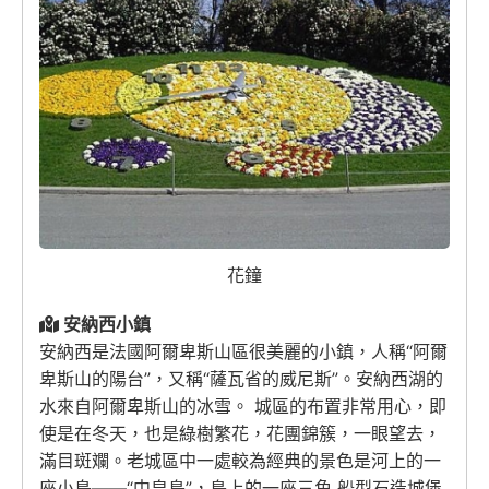
花鐘
安納西小鎮
安納西是法國阿爾卑斯山區很美麗的小鎮，人稱“阿爾
卑斯山的陽台”，又稱“薩瓦省的威尼斯”。安納西湖的
水來自阿爾卑斯山的冰雪。 城區的布置非常用心，即
使是在冬天，也是綠樹繁花，花團錦簇，一眼望去，
滿目斑斕。老城區中一處較為經典的景色是河上的一
座小島——“中皇島”，島上的一座三角 船型石造城堡