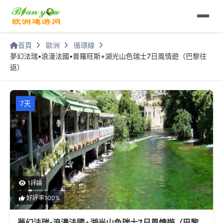
首頁
歐洲
循環線
夢幻法瑞•浪漫法國•普羅旺斯+湖光山色瑞士7日風情遊（巴黎往
返）
7天
1評論
好評率100%
夢幻法瑞•浪漫法國+湖光山色瑞士7日風情遊（巴黎