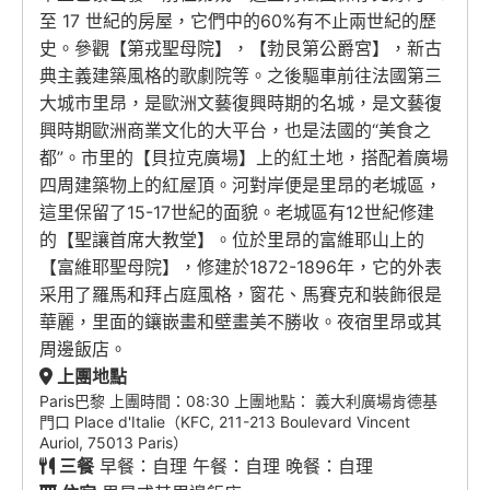
至 17 世紀的房屋，它們中的60%有不止兩世紀的歷
史。參觀【第戎聖母院】，【勃艮第公爵宮】，新古
典主義建築風格的歌劇院等。之後驅車前往法國第三
大城市里昂，是歐洲文藝復興時期的名城，是文藝復
興時期歐洲商業文化的大平台，也是法國的“美食之
都”。市里的【貝拉克廣場】上的紅土地，搭配着廣場
四周建築物上的紅屋頂。河對岸便是里昂的老城區，
這里保留了15-17世紀的面貌。老城區有12世紀修建
的【聖讓首席大教堂】。位於里昂的富維耶山上的
【富維耶聖母院】，修建於1872-1896年，它的外表
采用了羅馬和拜占庭風格，窗花、馬賽克和裝飾很是
華麗，里面的鑲嵌畫和壁畫美不勝收。夜宿里昂或其
周邊飯店。
上團地點
Paris巴黎 上團時間：08:30 上團地點： 義大利廣場肯德基
門口 Place d'Italie（KFC, 211-213 Boulevard Vincent
Auriol, 75013 Paris）
三餐
早餐：自理 午餐：自理 晚餐：自理