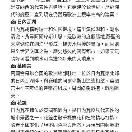
是安納西的代表性古建築，它始建於12世紀，歷經時
代的變遷，直到現在仍舊是歐洲上鏡率較高的建築。
日內瓦湖
日內瓦胡橫跨瑞士和法國邊境，這里氣候溫和、湖水
清澈，背靠阿爾卑斯山脈，是歐洲的度假勝地,蔚藍的
天空倒映在湖泊里形成一幅天水相接的畫面，而且還
是全世界交匯之點、歷史悠久的國際都市，如果天氣
晴好可看到噴水可高達130 米的大噴泉。
萬國宮
萬國宮是聯合國的歐洲總部駐地，位於日內瓦東北郊
的日內瓦湖畔，與巍峨的阿爾卑斯山遙遙相望。萬國
宮由4 座宏偉的建築群組成，周圍綠樹環抱，環境幽
美。
花鐘
日內瓦花鐘位於英國花園內，是日內瓦極具代表性的
城市景觀之一。花鐘由數千株鮮花和植物精心打造，
隨着季節變化呈現不同色彩與圖案，展現出園藝藝術