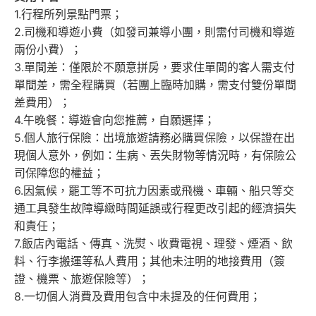
1.行程所列景點門票；
2.司機和導遊小費（如發司兼導小團，則需付司機和導遊
兩份小費）；
3.單間差：僅限於不願意拼房，要求住單間的客人需支付
單間差，需全程購買（若團上臨時加購，需支付雙份單間
差費用）；
4.午晚餐：導遊會向您推薦，自願選擇；
5.個人旅行保險：出境旅遊請務必購買保險，以保證在出
現個人意外，例如：生病、丟失財物等情況時，有保險公
司保障您的權益；
6.因氣候，罷工等不可抗力因素或飛機、車輛、船只等交
通工具發生故障導緻時間延誤或行程更改引起的經濟損失
和責任；
7.飯店內電話、傳真、洗熨、收費電視、理發、煙酒、飲
料、行李搬運等私人費用；其他未注明的地接費用（簽
證、機票、旅遊保險等）；
8.一切個人消費及費用包含中未提及的任何費用；