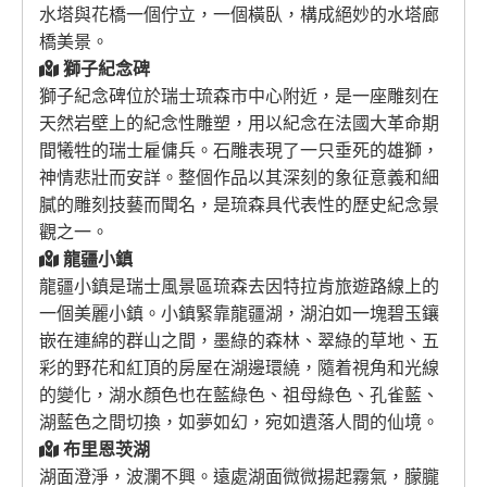
水塔與花橋一個佇立，一個橫臥，構成絕妙的水塔廊
橋美景。
獅子紀念碑
獅子紀念碑位於瑞士琉森市中心附近，是一座雕刻在
天然岩壁上的紀念性雕塑，用以紀念在法國大革命期
間犧牲的瑞士雇傭兵。石雕表現了一只垂死的雄獅，
神情悲壯而安詳。整個作品以其深刻的象征意義和細
膩的雕刻技藝而聞名，是琉森具代表性的歷史紀念景
觀之一。
龍疆小鎮
龍疆小鎮是瑞士風景區琉森去因特拉肯旅遊路線上的
一個美麗小鎮。小鎮緊靠龍疆湖，湖泊如一塊碧玉鑲
嵌在連綿的群山之間，墨綠的森林、翠綠的草地、五
彩的野花和紅頂的房屋在湖邊環繞，隨着視角和光線
的變化，湖水顏色也在藍綠色、祖母綠色、孔雀藍、
湖藍色之間切換，如夢如幻，宛如遺落人間的仙境。
布里恩茨湖
湖面澄淨，波瀾不興。遠處湖面微微揚起霧氣，朦朧