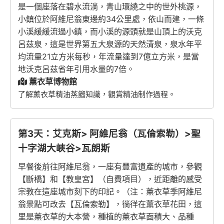
是一個座落在碧水流淌，青山環繞之中的世外桃源，
小鎮位於阿維尼翁東邊約34公里處，依山而建，一條
小溪緩緩流過小鎮，而小溪的源頭就是山頂上的沃克
呂茲泉，這是世界第五大泉源的天然清泉，泉水年平
均流量21立方米每秒，年流量達到7億立方米，是當
地沃克呂茲省年引用水量的7倍。
薰衣草博物館
了解薰衣草精油蒸餾知識，觀賞精油制作過程。
第3天：艾克斯> 阿維尼翁（瓦倫索勒）>聖
十字湖大峽谷>瓦朗斯
早餐後前往阿維尼翁，一座有豐富遺產的城市，參觀
【斷橋】和【教皇宮】（自費項目），近距離的感受
宗教在這座城市刻下的印記。（注：薰衣草季阿維尼
翁景點可改去【瓦倫索勒】，徜徉在薰衣草花田，這
里是薰衣草的大本營，種植的薰衣草面積大、品種