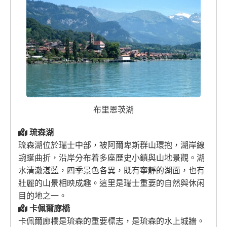
布里恩茨湖
琉森湖
琉森湖位於瑞士中部，被阿爾卑斯群山環抱，湖岸線
蜿蜒曲折，沿岸分布着多座歷史小鎮與山地景觀。湖
水清澈湛藍，四季景色各異，既有寧靜的湖面，也有
壯麗的山景相映成趣。這里是瑞士重要的自然與休闲
目的地之一。
卡佩爾廊橋
卡佩爾廊橋是琉森的重要標志，是琉森的水上城牆。