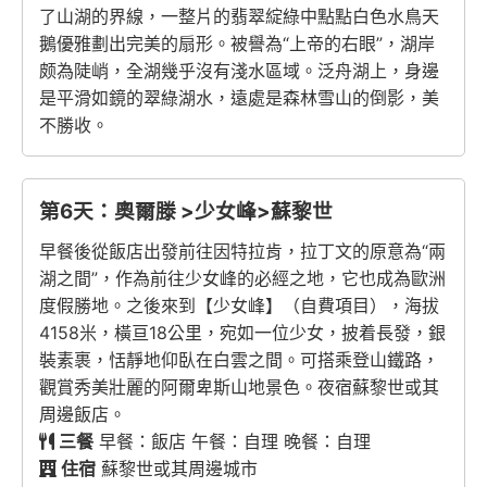
了山湖的界線，一整片的翡翠綻綠中點點白色水鳥天
鵝優雅劃出完美的扇形。被譽為“上帝的右眼”，湖岸
颇為陡峭，全湖幾乎沒有淺水區域。泛舟湖上，身邊
是平滑如鏡的翠綠湖水，遠處是森林雪山的倒影，美
不勝收。
第6天：奧爾滕 >少女峰>蘇黎世
早餐後從飯店出發前往因特拉肯，拉丁文的原意為“兩
湖之間”，作為前往少女峰的必經之地，它也成為歐洲
度假勝地。之後來到【少女峰】（自費項目），海拔
4158米，橫亘18公里，宛如一位少女，披着長發，銀
裝素裹，恬靜地仰臥在白雲之間。可搭乘登山鐵路，
觀賞秀美壯麗的阿爾卑斯山地景色。夜宿蘇黎世或其
周邊飯店。
三餐
早餐：飯店 午餐：自理 晚餐：自理
住宿
蘇黎世或其周邊城市