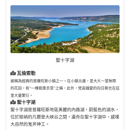
聖十字湖
瓦倫索勒
被稱為經典的普羅旺斯小鎮之一。在小鎮北邊，是大片一望無際
的花田，有“一棵樹熏衣草”之稱，此外，梵高鐘愛的向日葵也在這
里大量繁衍。
聖十字湖
聖十字湖是普羅旺斯地區美麗的內路湖，蔚藍色的湖水，
位於陡峭的凡爾登大峽谷之間，盪舟在聖十字湖中，感嘆
大自然的鬼斧神工。