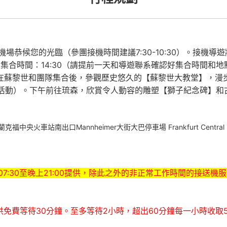
場恭候您的光臨（參團接機時間建議7:30-10:30）。接機
集合時間：14:30（請提前一天和導遊聯系確認好集合時間和
ch, Schweiz） 在蘇黎世和團隊集合後，參觀歷史悠久的【蘇黎世
自由活動）。下午前往琉森，欣賞令人動容的雕塑【獅子紀念碑】
火車站南出口Mannheimer大街大巴停車場 Frankfurt Central Station 
7:30至晚上21:00提供，除此之外的非正常工作時間的接送機
供免費等待30分鐘。至多等待2小時，超出60分鐘每一小時收取