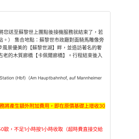
導遊將您送至蘇黎世上團點後接機服務就結束了，若
地點。） 集合地點：蘇黎世市政廳對面騎馬雕像旁
大教堂】，漫步風景優美的【蘇黎世湖】畔，並造訪著名的奢
和古老的木質廊橋【卡佩爾廊橋】。行程結束後入
(Hbf)（Am Hauptbahnhof, auf Mannheimer
服務將產生額外附加費用，即在原價基礎上增收30
50歐，不足1小時按1小時收取（超時費直接交給