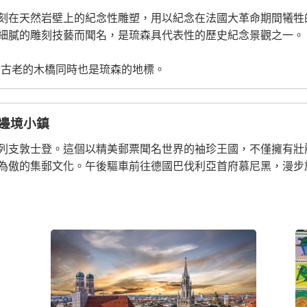
刻在天然岩壁上的紀念性雕塑，用以紀念在法國大革命期間犧牲
細膩的雕刻技藝而聞名，是琉森具代表性的歷史紀念景觀之一。
座古老的木橋同時也是琉森的地標。
奧邊境小鎮
列支敦士登。這個以精美郵票聞名世界的袖珍王國，不僅擁有壯
為傲的集郵文化。午後驅車前往德國巴伐利亞首府慕尼黑，漫步