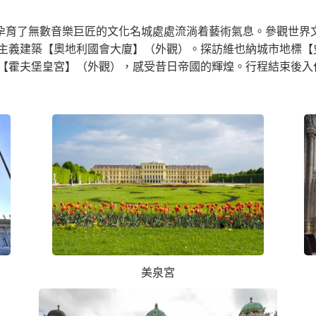
座孕育了無數音樂巨匠的文化名城處處流淌着藝術氣息。參觀世界
主義建築【奧地利國會大廈】（外觀）。探訪維也納城市地標【
【霍夫堡皇宮】（外觀），感受昔日帝國的輝煌。行程結束後入
美泉宮