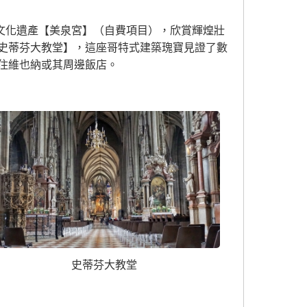
文化遺產【美泉宮】（自費項目），欣賞輝煌壯
史蒂芬大教堂】，這座哥特式建築瑰寶見證了數
住維也納或其周邊飯店。
史蒂芬大教堂