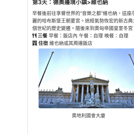
第3天：德奧邊境小鎮>維也納
早餐後前往享譽世界的"音樂之都"維也納，這
麗的哈布斯堡王朝夏宮。途經氣勢恢宏的新古典
個世紀的歷史變遷。隨後來到奧匈帝國皇室冬宮
三餐
早餐：飯店內 午餐：自理 晚餐：自理
住宿
維也納或其周邊飯店
奧地利國會大廈