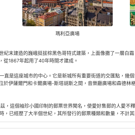
瑪利亞廣場
9世紀末建造的巍峨挺拔棕黑色哥特式建築，上面像撒了一層白
從1867年起用了40年時間才建成。
廣場一直是這座城市的中心。它是新城所有重要街道的交匯點，幾
位於伊薩爾門和卡爾廣場-斯塔胡斯之間，音樂廳廣場和森德林
杜茲，這個袖珍小國印制的郵票世界聞名，使愛好集郵的人愛不
始時，已經歷了大半個世紀，其所發行的郵票種類和數量，不計其