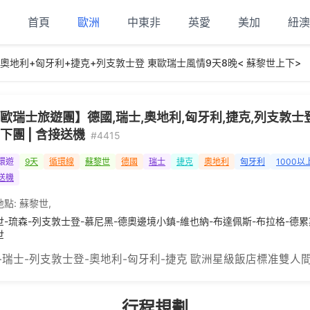
首頁
歐洲
中東非
英愛
美加
紐澳
奧地利+匈牙利+捷克+列支敦士登 東歐瑞士風情9天8晚< 蘇黎世上下>
歐瑞士旅遊團】德國,瑞士,奧地利,匈牙利,捷克,列支敦士登 9 
下團 | 含接送機
#4415
環遊
9天
循環線
蘇黎世
德國
瑞士
捷克
奧地利
匈牙利
1000以
送機
地點:
蘇黎世
,
世-琉森-列支敦士登-慕尼黑-德奧邊境小鎮-維也納-布達佩斯-布拉格-德累
世
-瑞士-列支敦士登-奧地利-匈牙利-捷克 歐洲星級飯店標准雙人
行程規劃