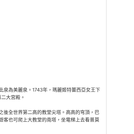
泉為美麗泉。1743年，瑪麗姬特蕾西亞女王下
第二大宮殿。
之後全世界第二高的教堂尖塔。高高的穹頂，巴
遊客也可爬上大教堂的南塔，坐電梯上去看普莫