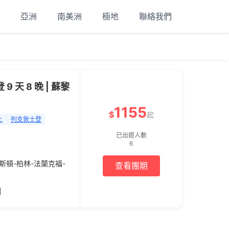
亞洲
南美洲
極地
聯絡我們
天 8 晚 | 蘇黎
1155
$
起
上
列支敦士登
已出遊人數
6
斯頓-柏林-法蘭克福-
查看團期
間