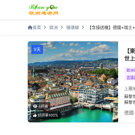
首頁
歐洲
循環線
【含接送機】德國+瑞士+
9天
【東
世上
歐洲
含接
上團
蘇黎
蘇黎
3評論
德國
好評率100%