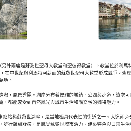
（另外兩座是蘇黎世聖母大教堂和聖彼得教堂）。教堂位於利馬特
，在中世紀與利馬特河對面的蘇黎世聖母大教堂形成競爭。查理曼的坐騎
墓地。
清澈，風景秀麗。湖岸分布着優雅的城鎮、公園與步道，遠處可
覽，都能感受到自然風光與城市生活和諧交融的獨特魅力。
世火車總站與蘇黎世湖畔，是當地極具代表性的街道之一。大道兩
，步行體驗舒適，是感受蘇黎世城市活力、建築特色與日常生活