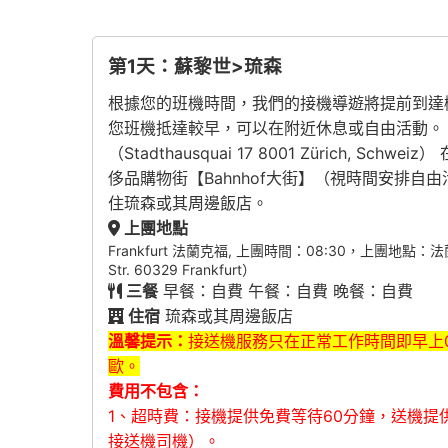
第1天：蘇黎世>琉森
根據您的班機時間，我們的接機導遊將提前到達機
您班機抵達較早，可以在附近休息或自由活動。 
（Stadthausquai 17 8001 Züri
侈品購物街【Bahnhof大街】（視時間安排
住琉森或其周邊飯店。
上團地點
Frankfurt 法蘭克福, 上團時間：08:30，上團地點：法蘭克福中央
Str. 60329 Frankfurt）
三餐
早餐：自費 午餐：自費 晚餐：自費
住宿
琉森或其周邊飯店
溫馨提示：
接送機服務只在正常工作時間即早上0
歐。
費用不包含：
1、超時費：接機提供免費等待60分鐘，送機提
接送機司機）。