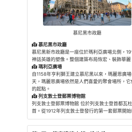
慕尼黑市政廳
慕尼黑市政廳
慕尼黑新市政廳是一座位於瑪利亞廣場北側，1
神話英雄的塑像。整個建築布局恢宏、裝飾華麗，
瑪利亞廣場
自1158年亨利獅王建立慕尼黑以來，瑪麗恩
天，瑪麗恩廣場依然是人們喜愛的聚會場所，它
的起點。
列支敦士登郵票博物館
列支敦士登郵票博物館 位於列支敦士登首都瓦
首。從1912年列支敦士登發行的第一套郵票開