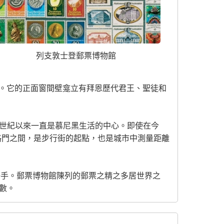
列支敦士登郵票博物館
霜。它的正面窗間壁龛立有拜恩歷代君王、聖徒和
個世紀以來一直是慕尼黑生活的中心。即使在今
格門之間，是步行街的起點，也是城市中測量距離
釋手。郵票博物館陳列的郵票之精之多居世界之
數。