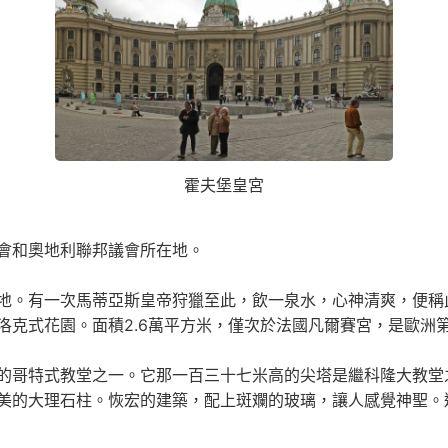
霍夫堡皇宮
會和奧地利聯邦議會所在地。
地。有一次馬蒂亞斯皇帝狩獵至此，飲一泉水，心神清爽，便稱此
洛克式花園。面積2.6萬平方米，僅次於法國凡爾賽宮，是歐洲
的哥特式教堂之一。它那一百三十七米高的尖塔是繼科隆大教堂
美的大理石柱。恢宏的建築，配上斑斕的玻璃，讓人感覺神聖。