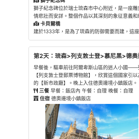
獅子紀念碑
獅子紀念碑位於瑞士琉森市中心附近，是一座雕
情悲壯而安詳。整個作品以其深刻的象征意義和
卡貝爾橋
建於1333年，是為了琉森的防御需要而建，這
第2天：琉森>列支敦士登>慕尼黑>德
早餐後，驅車前往阿爾卑斯山區的迷人小國——
【列支敦士登郵票博物館】，欣賞這個國家引以
的【新市政廳】。晚上入住德奧邊境小鎮飯店。
三餐
早餐：飯店內 午餐：自理 晚餐：自理
住宿
德奧邊境小鎮飯店