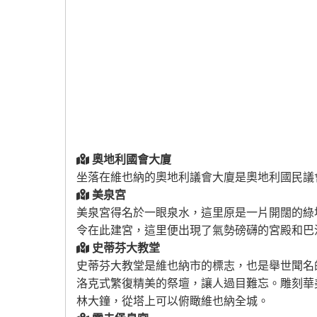
奧地利國會大廈
坐落在維也納的奧地利議會大廈是奧地利國民議
美泉宮
美泉宮得名於一眼泉水，這里原是一片開闊的綠
令在此建宮，這里便出現了氣勢磅礴的宮殿和巴
史蒂芬大教堂
史蒂芬大教堂是維也納市的標志，也是舉世聞名
洛克式繁復精美的祭壇，讓人過目難忘。雕刻華
林大鐘，從塔上可以俯瞰維也納全城。