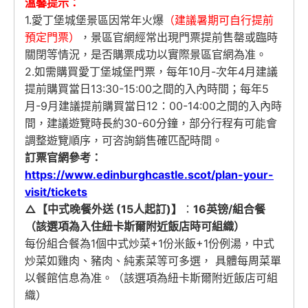
溫馨提示：
1.愛丁堡城堡景區因常年火爆
（建議暑期可自行提前
預定門票）
，景區官網經常出現門票提前售罄或臨時
關閉等情況，是否購票成功以實際景區官網為准。
2.如需購買愛丁堡城堡門票，每年10月-次年4月建議
提前購買當日13:30-15:00之間的入內時間；每年5
月-9月建議提前購買當日12：00-14:00之間的入內時
間，建議遊覽時長約30-60分鐘，部分行程有可能會
調整遊覽順序，可咨詢銷售確匹配時間。
訂票官網參考：
https://www.edinburghcastle.scot/plan-your-
visit/tickets
△【中式晚餐外送 (15人起訂)】
：
16英镑/組合餐
（該選項為入住紐卡斯爾附近飯店時可組織）
每份組合餐為1個中式炒菜+1份米飯+1份例湯，中式
炒菜如雞肉、豬肉、純素菜等可多選， 具體每周菜單
以餐館信息為准。（該選項為紐卡斯爾附近飯店可組
織）