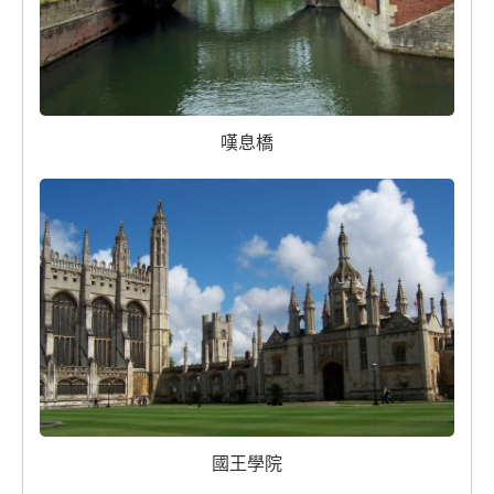
嘆息橋
國王學院