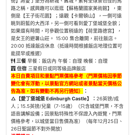
街】將愛丁堡分為新城、舊城，素有全球景色佳的馬
路之稱，感興趣可以逛逛【蘇格蘭國家美術館】，東
側是【王子街花園】；遠觀【卡爾頓山】，一側可遠
眺到蔚藍的大西洋，另一側可看到愛丁堡城堡全貌；
如果還有時間，可參觀位置稍遠的【荷里路德宮】，
是女王的避暑山莊。 15:00 集合離開，前往飯店。
20:00 抵達飯店休息（抵達時間根據飯店地理位置可
能提早或推遲）
三餐
早餐：飯店內 午餐：自理 晚餐：自理
住宿
三星假日或同等級品牌飯店
本日自費項目和景點門票價格參考（門票價格因季節
變化會有浮動，以景點官方網站或者景點當天價格公
告為准，
如有變動不再另行通知
）
：
△【愛丁堡城堡 Edinburgh Castle】：
26英镑/成
人；15.5英镑/兒童（7-15歲）（只含城堡門票，不含
語音講解設備；因景點特殊性不保證入內遊覽，門票
價格參考，以城堡當日售價為准）（每年12月25日、
26日聖誕節不對外開放）