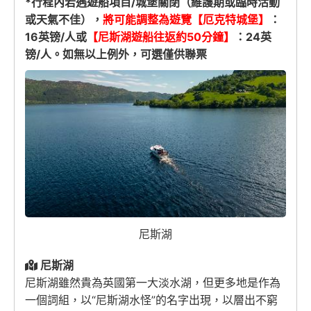
*行程內若遇遊船項目/城堡關閉（維護期或臨時活動
或天氣不佳），
將可能調整為遊覽【厄克特城堡】
：
16英镑/人或
【尼斯湖遊船往返約50分鐘】
：24英
镑/人。如無以上例外，可選僅供聯票
尼斯湖
尼斯湖
尼斯湖雖然貴為英國第一大淡水湖，但更多地是作為
一個詞組，以“尼斯湖水怪”的名字出現，以層出不窮