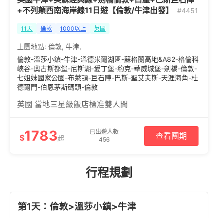
+不列顛西南海岸線11日遊【倫敦/牛津出發】
#4451
11天
倫敦
1000以上
英國
上團地點:
倫敦
,
牛津
,
倫敦-溫莎小鎮-牛津-溫德米爾湖區-蘇格蘭高地&A82-格倫科
峽谷-奧古斯都堡-尼斯湖-愛丁堡-約克-華威城堡-劍橋-倫敦-
七姐妹國家公園-布萊頓-巨石陣-巴斯-聖艾夫斯-天涯海角-杜
德爾門-伯恩茅斯碼頭-倫敦
英國 當地三星級飯店標准雙人間
1783
已出遊人數
查看團期
$
起
456
行程規劃
第1天：倫敦>溫莎小鎮>牛津