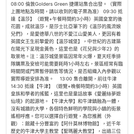
08:00 倫敦Golders Green 捷運站集合出發。（實際
上團地點及時間，請以收到的電子票為准） 09:30 抵
達【溫莎】（遊覽+午餐時間約3小時）英國皇室的後
花園，成就溫莎，是莎士比亞筆下的《溫莎的風流娘
兒們》，是愛德華八世的不愛江山愛美人，更因有着
英國女王生前摯愛的【溫莎城堡】，中世紀的古建築
在陽光下呈現金黃色，這里也是《花兒與少年2》的
取景地。注：溫莎城堡景區因常年火爆，夏天旺季排
隊購票及安檢可能需要耗時1小時左右，景區經常有臨
時關閉或門票暫停銷售等情況，是否組織入內參觀以
實際導遊安排為准。 13:00 集合離開，前往牛津
14:30 抵達【牛津】（遊覽+晚餐時間約3小時）英國
皇族和學者的搖籃，這里也是童話故事《愛麗絲夢遊
仙境》的起源地。【牛津大學】和牛津鎮融為一體，
沒有城牆的大學，各個特色鮮明的學院與小鎮的街景
遙相呼應。您可以選擇自行遊覽，為您推薦（外
觀）：館藏十分豐富的【阿什莫林博物館】，近千年
歷史的牛津大學主教堂【聖瑪麗大教堂】，出過三位