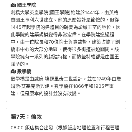
國王學院
劍橋大學英皇學院(國王學院)始建於1441年，由英格
蘭國王亨利六世建立。他的原始設計是節儉的，但從
1445年起學院的建造目的轉變為彰顯王室的地位，因
此學院的建築規模變得非常宏偉。在學院建造過程
中，由一位院長和70位院士負責監督，建築占據了劍
橋市中心的大部分地區，使得很多街道被迫關閉。該
學院擁有一系列的封建特權，而這些特權都是由國王
賦予的。
數學橋
數學橋是由威廉·埃瑟里奇二世設計，並在1749年由詹
姆斯·艾塞克斯興建。數學橋在1866年和1905年重
建，但是原本的設計並沒有改變。
第7天：倫敦
08:00 飯店集合出發（根據飯店地理位置和行程管理