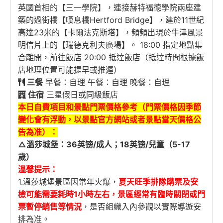
英國首相的【三一學院】，連接赫特福德學院兩座建
築的過街橋【嘆息橋Hertford Bridge】，建於11世紀
高達23米的【卡爾法克斯塔】，頻頻出現於牛津風景
明信片上的【瑞德克利夫廣場】。 18:00 指定地點集
合離開，前往飯店 20:00 抵達飯店（抵達時間根據飯
店地理位置可能提早或推遲）
三餐
早餐：自理 午餐：自理 晚餐：自理
住宿
三星假日或同級飯店
本日自費項目和景點門票價格參考（門票價格因季節
變化會有浮動，以景點官方網站或者景點當天價格公
告為准）：
△溫莎城堡：36英镑/成人；18英镑/兒童（5-17
歲）
溫馨提示：
1.溫莎城堡景區因常年火爆，
夏天旺季排隊購票及安
檢可能需要耗時1小時左右，景區經常有臨時關閉或門
票暫停銷售等情況
，是否組織入內參觀以實際導遊安
排為准。