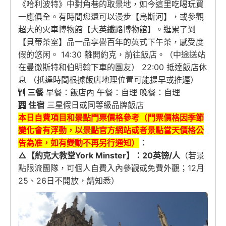
《哈利波特》中對角巷的取景地，如今這里吃喝玩買
一應俱全。有時間您還可以漫步【烏斯河】，或參觀
超大的火車博物館【大英鐵路博物館】。逛累了到
【貝蒂茶室】品一品享譽百年的英式下午茶，感受度
假的悠闲。 14:30 離開約克，前往飯店。（中途送站
在曼徹斯特和伯明翰下車的團友） 22:00 抵達飯店休
息 （抵達時間根據飯店地理位置可能提早或推遲）
三餐
早餐：飯店內 午餐：自理 晚餐：自理
住宿
三星假日或同等級品牌飯店
本日自費項目和景點門票價格參考（門票價格因季節
變化會有浮動，以景點官方網站或者景點當天價格公
告為准，
如有變動不再另行通知
）
：
△【約克大教堂York Minster】
：
20
英镑/人
（若景
點限流團隊，可個人自費入內參觀或免費外觀；12月
25、26日不開放，請知悉）