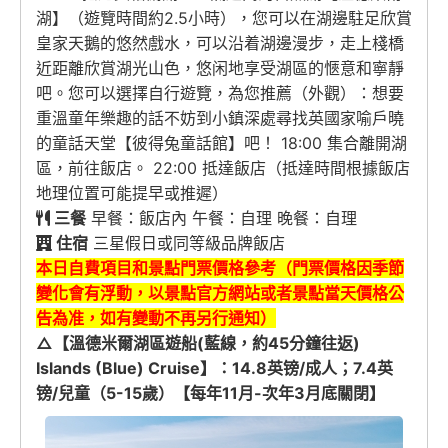
湖】（遊覽時間約2.5小時），您可以在湖邊駐足欣賞
皇家天鵝的悠然戲水，可以沿着湖邊漫步，走上棧橋
近距離欣賞湖光山色，悠闲地享受湖區的愜意和寧靜
吧。您可以選擇自行遊覽，為您推薦（外觀）：想要
重溫童年樂趣的話不妨到小鎮深處尋找英國家喻戶曉
的童話天堂【彼得兔童話館】吧！ 18:00 集合離開湖
區，前往飯店。 22:00 抵達飯店（抵達時間根據飯店
地理位置可能提早或推遲）
三餐
早餐：飯店內 午餐：自理 晚餐：自理
住宿
三星假日或同等級品牌飯店
本日自費項目和景點門票價格參考（門票價格因季節
變化會有浮動，以景點官方網站或者景點當天價格公
告為准，
如有變動不再另行通知
）
△【溫德米爾湖區遊船(藍線，約45分鐘往返)
Islands (Blue) Cruise】：14.8英镑/成人；7.4英
镑/兒童（5-15歲）【每年11月-次年3月底關閉】