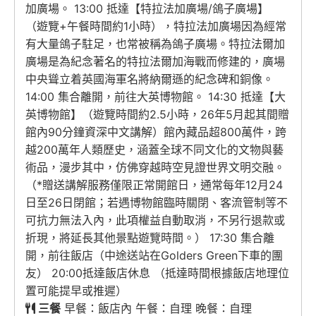
加廣場。 13:00 抵達【特拉法加廣場/鴿子廣場】
（遊覽+午餐時間約1小時），特拉法加廣場因為經常
有大量鴿子駐足，也常被稱為鴿子廣場。特拉法爾加
廣場是為紀念著名的特拉法爾加海戰而修建的，廣場
中央聳立着英國海軍名將納爾遜的紀念碑和銅像。
14:00 集合離開，前往大英博物館。 14:30 抵達【大
英博物館】（遊覽時間約2.5小時，26年5月起其間贈
館內90分鐘資深中文講解）館內藏品超800萬件，跨
越200萬年人類歷史，涵蓋全球不同文化的文物與藝
術品，漫步其中，仿佛穿越時空見證世界文明交融。
（*贈送講解服務僅限正常開館日，通常每年12月24
日至26日閉館；若遇博物館臨時關閉、客流管制等不
可抗力無法入內，此項權益自動取消，不另行退款或
折現，將延長其他景點遊覽時間。） 17:30 集合離
開，前往飯店（中途送站在Golders Green下車的團
友） 20:00抵達飯店休息 （抵達時間根據飯店地理位
置可能提早或推遲）
三餐
早餐：飯店內 午餐：自理 晚餐：自理