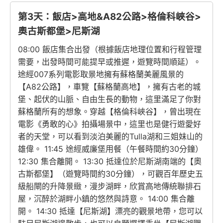
第3天：飯店>高地&A82公路>格倫科峽谷>
奧古斯都堡>尼斯湖
08:00 飯店集合出發（根據飯店地理位置和行程管理
需要，出發時間可能提早或推遲，遊覽時間順延）。
途經007系列電影取景地擁有蘇格蘭美麗風景的
【A82公路】，車覽【蘇格蘭高地】，擁有古老的城
堡、起伏的山脈、自由生長的動物，這里滿足了你對
蘇格蘭所有的想象。穿越【格倫科峽谷】，曾出現在
電影《勇敢的心》拍攝場景中，這里也是健行遊愛好
者的天堂，可以看到淡泊美麗的Tulla湖和三姐妹山的
雄偉。 11:45 途經威廉堡用餐（午餐時間約30分鐘）
12:30 集合離開。 13:30 抵達位於尼斯湖南端的【奧
古斯都堡】（遊覽時間約30分鐘），可觀百年歷史五
級船閘的升降景緻，漫步湖畔，欣賞高地傳統聯排石
屋，沉醉於湖畔小鎮的悠然與詩意。 14:00 集合離
開。 14:30 抵達【尼斯湖】漂亮的觀景地帶，您可以