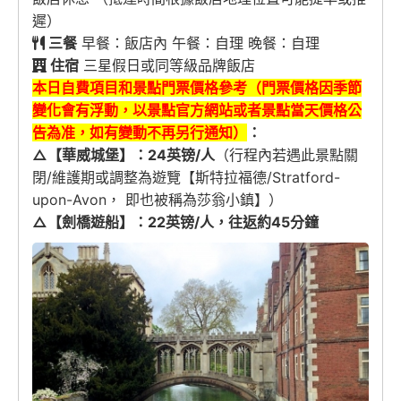
遲）
三餐
早餐：飯店內 午餐：自理 晚餐：自理
住宿
三星假日或同等級品牌飯店
本日自費項目和景點門票價格參考（門票價格因季節
變化會有浮動，以景點官方網站或者景點當天價格公
告為准，
如有變動不再另行通知
）
：
△【華威城堡】：
24英镑/人
（行程內若遇此景點關
閉/維護期或調整為遊覽【斯特拉福德/Stratford-
upon-Avon， 即也被稱為莎翁小鎮】）
△【劍橋
遊船
】
：22
英镑/人
，
往返約45分鐘