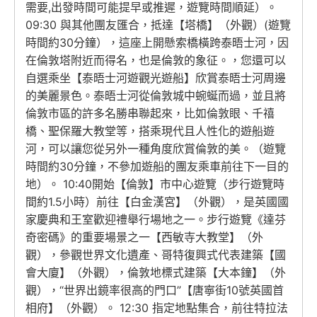
需要,出發時間可能提早或推遲，遊覽時間順延）。
09:30 與其他團友匯合，抵達【塔橋】（外觀）(遊覽
時間約30分鐘），這座上開懸索橋橫跨泰晤士河，因
在倫敦塔附近而得名，也是倫敦的象征。，您還可以
自選乘坐【泰晤士河遊觀光遊船】欣賞泰晤士河周邊
的美麗景色。泰晤士河從倫敦城中蜿蜒而過，並且將
倫敦市區的許多名勝串聯起來，比如倫敦眼、千禧
橋、聖保羅大教堂等，搭乘現代且人性化的遊船遊
河，可以讓您從另外一種角度欣賞倫敦的美。（遊覽
時間約30分鐘，不參加遊船的團友乘車前往下一目的
地）。 10:40開始【倫敦】市中心遊覽（步行遊覽時
間約1.5小時）前往【白金漢宮】（外觀），是英國國
家慶典和王室歡迎禮舉行場地之一。步行遊覽《達芬
奇密碼》的重要場景之一【西敏寺大教堂】（外
觀），參觀世界文化遺產、哥特復興式代表建築【國
會大廈】（外觀），倫敦地標式建築【大本鐘】（外
觀），“世界出鏡率很高的門口”【唐寧街10號英國首
相府】（外觀）。 12:30 指定地點集合，前往特拉法