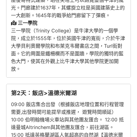
座後哥特式建築，站在尖塔上可以飽覽整個牛津的風
光。門廊建於1637年，其螺旋立柱是英國建築史上的
一大創新。1645年的戰爭給門廊留下了彈痕。
三一學院
三一學院（Trinity College）是牛津大學的一個學
院，成立於1555年，位於英國牛津的寬街，介於牛津
大學貝利奧爾學院和布萊克韦爾書店之間，Turl街對
面。它的周圍是鐵柵欄而不是圍牆，學院的獨特的藍
色大門，使其在外觀上比牛津大學其他學院更加開
放。
第2天：飯店>溫德米爾湖
09:00 飯店集合出發（根據飯店地理位置和行程管理
需要,出發時間可能提早或推遲， 遊覽時間順延）
10:00 伯明翰機場火車站與其他團友匯合。 12:00 抵
達曼城Altrinchem與其他團友匯合，前往湖區。
15:00 抵達英格蘭湖區人氣超高的自然湖【溫德米爾