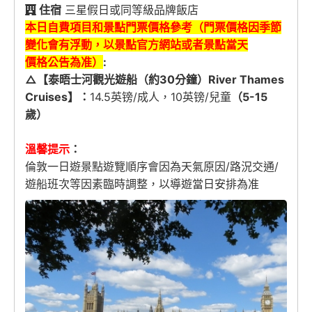
住宿
三星假日或同等級品牌飯店
本日自費項目和景點門票價格參考（門票價格因季節
變化會有浮動，以景點官方網站或者景點當天
價格公告為准）
:
△【泰晤士河觀光遊船（約30分鐘）River Thames
Cruises】：
14.5英镑/成人，10英镑/兒童
（5-15
歲）
溫馨提示
：
倫敦一日遊景點遊覽順序會因為天氣原因/路況交通/
遊船班次等因素臨時調整，以導遊當日安排為准