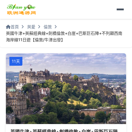
首頁
英愛
倫敦
英國牛津+英蘇經典線+劍橋倫敦+白崖+巴斯巨石陣+不列顛西南
海岸線11日遊【倫敦/牛津出發】
11天
英國牛津+英蘇經典線+劍橋倫敦+白崖+巴斯巨石陣