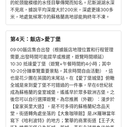
的蛇颈龍模樣的水怪目擊傳聞而知名。尼斯湖湖水深
不見底，據說平均深度大於200米，深處更達300多
米，地處氣候寒冷的蘇格蘭高地卻能夠終年不凍。
第4天：飯店>愛丁堡
09:00飯店集合出發（根據飯店地理位置和行程管理
需要,出發時間可能提早或推遲，遊覽時間順延）
10:30 抵達愛丁堡（遊覽+午餐時間約4小時；其中
10-20分鐘車覽重要景點，其余時間自由活動），這
也是花少團在英國的末尾站。在【愛丁堡城堡】俯瞰
全城是來到愛丁堡不可錯過的一件事，早在6世紀就
成為蘇格蘭的皇室城堡，遙遙早於眾多歐洲古堡。之
後您可以自行選擇遊覽，為您推薦（外觀）：漫步於
【皇家英里大道】，是不可多得的蘇格蘭紀念品天
堂，街道轉角處坐落的【大象咖啡館】是JK羅琳當年
寫下《哈利波特》的地方；繁華的商業街道【王子大