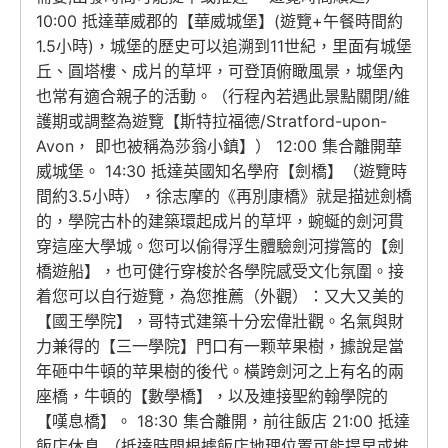
10:00 抵達華威郡的【華威城堡】(遊覽+午餐時間約
1.5小時)，城堡的歷史可以追溯到11世紀，里面有城堡
丘、圓塔樓、成片的草坪，可登頂俯瞰風景，城堡內
也常有適合親子的活動。（行程內若遇此景點關閉/維
護期或調整為遊覽【斯特拉福德/Stratford-upon-
Avon， 即也被稱為莎翁小鎮】） 12:00 集合離開華
威城堡。 14:30 抵達英國知名學府【劍橋】（遊覽時
間約3.5小時），徐志摩的《再別康橋》就是描述劍橋
的，學院古朴的建築環起成片的草坪，蜿蜒的劍河貫
穿這座大學城。您可以偷得浮生體驗劍河撐篙的【劍
橋遊船】，也可健行穿梭於各學院感受文化氛圍。接
着您可以自行遊覽，為您推薦（外觀）：又大又美的
【國王學院】，哥特式建築十分宏偉壯觀。名氣與財
力兼得的【三一學院】門口有一颗苹果樹，據說是當
年砸中牛頓的苹果樹的後代。橫跨劍河之上有名的兩
座橋，牛頓的【數學橋】，以及連接聖約翰學院的
【嘆息橋】。 18:30 集合離開，前往飯店 21:00 抵達
飯店休息 （抵達時間根據飯店地理位置可能提早或推