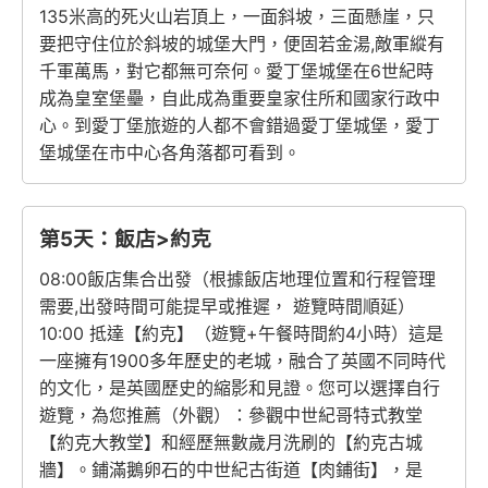
135米高的死火山岩頂上，一面斜坡，三面懸崖，只
要把守住位於斜坡的城堡大門，便固若金湯,敵軍縱有
千軍萬馬，對它都無可奈何。愛丁堡城堡在6世紀時
成為皇室堡壘，自此成為重要皇家住所和國家行政中
心。到愛丁堡旅遊的人都不會錯過愛丁堡城堡，愛丁
堡城堡在市中心各角落都可看到。
第5天：飯店>約克
08:00飯店集合出發（根據飯店地理位置和行程管理
需要,出發時間可能提早或推遲， 遊覽時間順延）
10:00 抵達【約克】（遊覽+午餐時間約4小時）這是
一座擁有1900多年歷史的老城，融合了英國不同時代
的文化，是英國歷史的縮影和見證。您可以選擇自行
遊覽，為您推薦（外觀）：參觀中世紀哥特式教堂
【約克大教堂】和經歷無數歲月洗刷的【約克古城
牆】。鋪滿鵝卵石的中世紀古街道【肉鋪街】，是