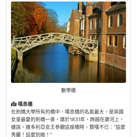
數學橋
嘆息橋
在劍橋大學所有的橋中，嘆息橋的名氣最大，是英國
女皇最愛的劍橋一景，建於1831年，跨越在康河上，
據說，維多利亞女王參觀這座橋時，贊嘆不已：“這麼
秀麗！這麼別緻！”