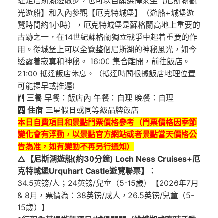
駐足尼斯湖邊散步，也可以自願選擇乘坐【尼斯湖觀
光遊船】和入內參觀【厄克特城堡】（遊船+城堡遊
覽時間約1小時），厄克特城堡是蘇格蘭高地上重要的
古跡之一，在14世紀蘇格蘭獨立戰爭中起着重要的作
用。從城堡上可以全覽整個尼斯湖的神秘風光，如今
透露着寂寞和神秘。 16:00 集合離開，前往飯店。
21:00 抵達飯店休息。（抵達時間根據飯店地理位置
可能提早或推遲）
三餐
早餐：飯店內 午餐：自理 晚餐：自理
住宿
三星假日或同等級品牌飯店
本日自費項目和景點門票價格參考（門票價格因季節
變化會有浮動，以景點官方網站或者景點當天價格公
告為准，
如有變動不再另行通知
）
△【
尼斯湖遊船(約30分鐘) Loch Ness Cruises+厄
克特城堡Urquhart Castle遊覽聯票】：
34.5英镑/人；24英镑/兒童（5-15歲）【2026年7月
& 8月，票價為：38英镑/成人，26.5英镑/兒童（5-
15歲）】