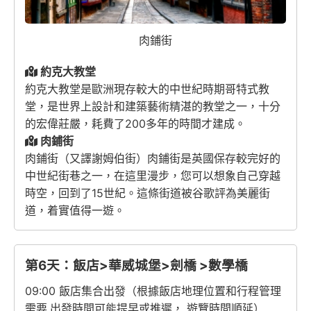
肉鋪街
約克大教堂
約克大教堂是歐洲現存較大的中世紀時期哥特式教
堂，是世界上設計和建築藝術精湛的教堂之一，十分
的宏偉莊嚴，耗費了200多年的時間才建成。
肉鋪街
肉鋪街（又譯謝姆伯街）肉鋪街是英國保存較完好的
中世紀街巷之一，在這里漫步，您可以想象自己穿越
時空，回到了15世紀。這條街道被谷歌評為美麗街
道，着實值得一遊。
第6天：飯店>華威城堡>劍橋 >數學橋
09:00 飯店集合出發（根據飯店地理位置和行程管理
需要,出發時間可能提早或推遲， 遊覽時間順延）