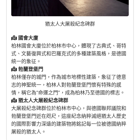
猶太人大屠殺紀念碑群
國會大廈
柏林國會大廈位於柏林市中心，體現了古典式、哥特
式、文藝復興式和巴羅克式的多種建築風格，是德國
統一的象征。
勃蘭登堡門
柏林僅存的城門，作為城市地標性建築，象征了德意
志的神聖統一，柏林人對勃蘭登堡門懷有特殊的感
情，稱它為“命運之門”，成為柏林乃至德國的標志。
猶太人大屠殺紀念碑群
大屠殺紀念碑群位於柏林市中心，與德國聯邦議院和
勃蘭登堡門近在咫尺，這座紀念納粹滅絕猶太人歷史
的國際影響力深遠的建築物將銘記每一位被德國納粹
屠殺的猶太人。