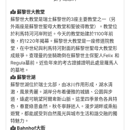
蘇黎世大教堂
蘇黎世大教堂是瑞士蘇黎世的3座主要教堂之一（另
外兩座是蘇黎世聖母大教堂和聖彼得教堂）。教堂位
於利馬特河河岸附近。今天的教堂始建於1100年前
後，約1220年揭幕。蘇黎世大教堂是一座修道院教
堂，在中世紀與利馬特河對面的蘇黎世聖母大教堂形
成競爭。查理曼的坐騎跪倒在蘇黎世主保聖人Felix 和
Regula墓前。近些年來的考古證據證明此處是羅馬人
的墓地。
蘇黎世湖
蘇黎世湖位於瑞士北部，由冰川作用形成，湖水清
澈，風景秀麗。湖岸分布着優雅的城鎮、公園與步
道，遠處可眺望阿爾卑斯山脈。這里四季景色各具特
色，春夏綠意盎然，秋冬寧靜迷人。漫步湖畔或乘船
遊覽，都能感受到自然風光與城市生活和諧交融的獨
特魅力。
Bahnhof大街