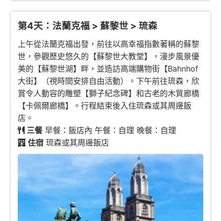
第4天：法蘭克福 > 蘇黎世 > 琉森
上午從法蘭克福出發，前往以高幸福指數著稱的蘇黎
世，參觀歷史悠久的【蘇黎世大教堂】，漫步風景優
美的【蘇黎世湖】畔，並造訪高端購物街【Bahnhof
大街】（視時間安排自由活動）。下午前往琉森，欣
賞令人動容的雕塑【獅子紀念碑】和古老的木質廊橋
【卡佩爾廊橋】。行程結束後入住琉森或其周邊飯
店。
三餐
早餐：飯店內 午餐：自理 晚餐：自理
住宿
琉森或其周邊飯店