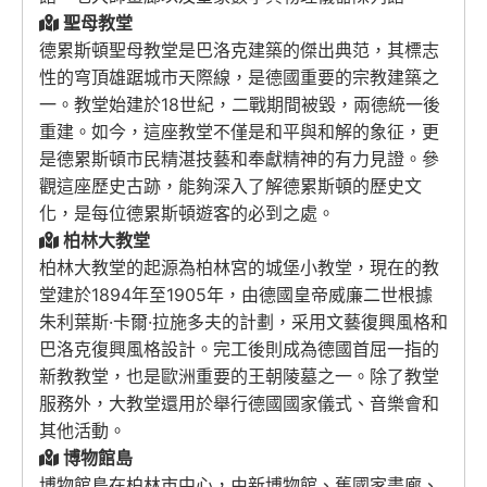
聖母教堂
德累斯頓聖母教堂是巴洛克建築的傑出典范，其標志
性的穹頂雄踞城市天際線，是德國重要的宗教建築之
一。教堂始建於18世紀，二戰期間被毀，兩德統一後
重建。如今，這座教堂不僅是和平與和解的象征，更
是德累斯頓市民精湛技藝和奉獻精神的有力見證。參
觀這座歷史古跡，能夠深入了解德累斯頓的歷史文
化，是每位德累斯頓遊客的必到之處。
柏林大教堂
柏林大教堂的起源為柏林宮的城堡小教堂，現在的教
堂建於1894年至1905年，由德國皇帝威廉二世根據
朱利葉斯·卡爾·拉施多夫
的計劃，采用文藝復興風格和
巴洛克復興
風格設計。完工後則成為德國首屈一指的
新教教堂，也是歐洲重要的王朝陵墓之一。除了教堂
服務外，大教堂還用於舉行德國國家儀式、音樂會和
其他活動。
博物館島
博物館島在柏林市中心，由新博物館、舊國家畫廊、