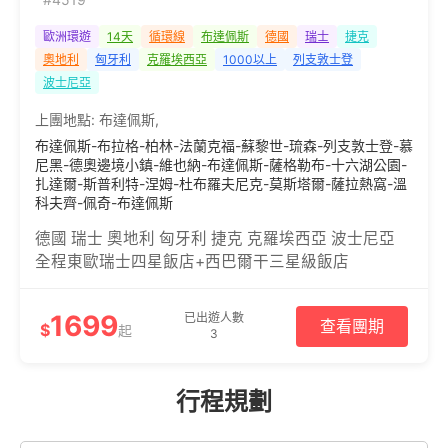
歐洲環遊
14天
循環線
布達佩斯
德國
瑞士
捷克
奧地利
匈牙利
克羅埃西亞
1000以上
列支敦士登
波士尼亞
上團地點:
布達佩斯
,
布達佩斯-布拉格-柏林-法蘭克福-蘇黎世-琉森-列支敦士登-慕
尼黑-德奧邊境小鎮-維也納-布達佩斯-薩格勒布-十六湖公園-
扎達爾-斯普利特-涅姆-杜布羅夫尼克-莫斯塔爾-薩拉熱窩-溫
科夫齊-佩奇-布達佩斯
德國 瑞士 奧地利 匈牙利 捷克 克羅埃西亞 波士尼亞
全程東歐瑞士四星飯店+西巴爾干三星級飯店
1699
已出遊人數
查看團期
$
起
3
行程規劃