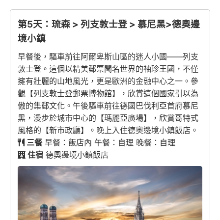
第5天：琉森 > 列支敦士登 > 慕尼黑>德奧邊
境小鎮
早餐後，驅車前往阿爾卑斯山區的迷人小國——列支
敦士登。這個以精美郵票聞名世界的袖珍王國，不僅
擁有壯麗的山地風光，更是歐洲的金融中心之一。參
觀【列支敦士登郵票博物館】，欣賞這個國家引以為
傲的集郵文化。午後驅車前往德國巴伐利亞首府慕尼
黑，漫步於城市中心的【瑪麗亞廣場】，欣賞哥特式
風格的【新市政廳】。晚上入住德奧邊境小鎮飯店。
三餐
早餐：飯店內 午餐：自理 晚餐：自理
住宿
德奧邊境小鎮飯店