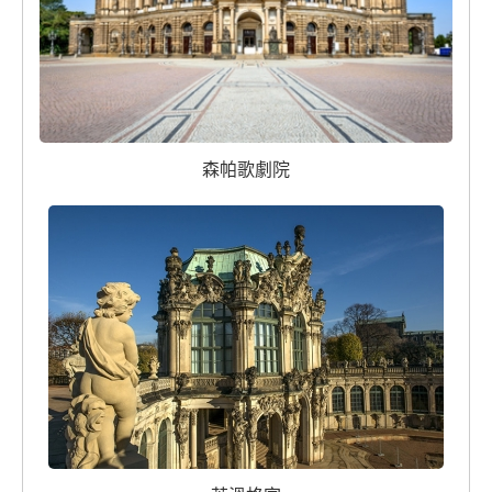
森帕歌劇院