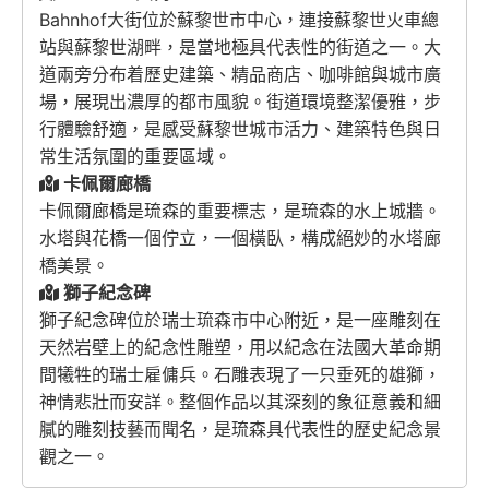
Bahnhof大街位於蘇黎世市中心，連接蘇黎世火車總
站與蘇黎世湖畔，是當地極具代表性的街道之一。大
道兩旁分布着歷史建築、精品商店、咖啡館與城市廣
場，展現出濃厚的都市風貌。街道環境整潔優雅，步
行體驗舒適，是感受蘇黎世城市活力、建築特色與日
常生活氛圍的重要區域。
卡佩爾廊橋
卡佩爾廊橋是琉森的重要標志，是琉森的水上城牆。
水塔與花橋一個佇立，一個橫臥，構成絕妙的水塔廊
橋美景。
獅子紀念碑
獅子紀念碑位於瑞士琉森市中心附近，是一座雕刻在
天然岩壁上的紀念性雕塑，用以紀念在法國大革命期
間犧牲的瑞士雇傭兵。石雕表現了一只垂死的雄獅，
神情悲壯而安詳。整個作品以其深刻的象征意義和細
膩的雕刻技藝而聞名，是琉森具代表性的歷史紀念景
觀之一。