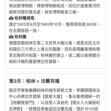
佩加蒙博物館、博德博物館組成。因位於施普雷河的
兩條河道的匯合處，故有博物館島之稱。
柏林電視塔
建於1965年8月至1969年10月，電視塔塔高368米，
在全國首屈一指。
柏林牆
德國首都柏林在第二次世界大戰以後，德意志民主共
和國在己方領土上建立的圍牆，目的是隔離東德和德
意志聯邦共和國。柏林牆的建立，是二戰以後德國分
裂和冷戰的重要標志性建築。
第3天：柏林 > 法蘭克福
飯店早餐後繼續柏林的城市探索之旅，參觀德國政治
中心的標志性建築【國會大廈】，象征着德國統一的
【勃蘭登堡門】，以及發人深省的【猶太人大屠殺紀
念碑群】。遊覽結束後返回法蘭克福，預計19:00抵