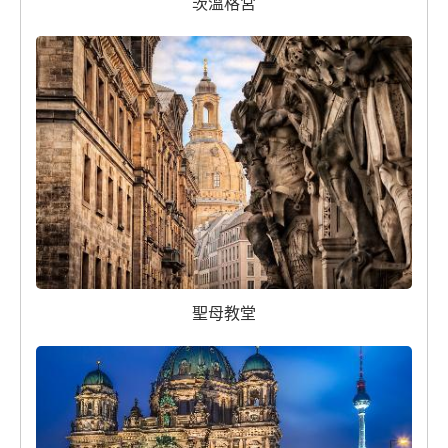
茨溫格宮
聖母教堂