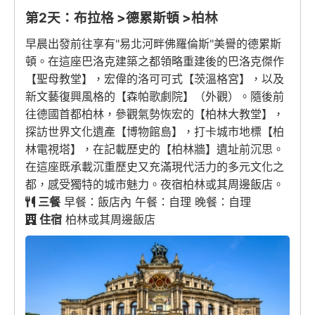
第2天：布拉格 >德累斯頓 >柏林
早晨出發前往享有"易北河畔佛羅倫斯"美譽的德累斯
頓。在這座巴洛克建築之都領略重建後的巴洛克傑作
【聖母教堂】，宏偉的洛可可式【茨溫格宮】，以及
新文藝復興風格的【森帕歌劇院】（外觀）。隨後前
往德國首都柏林，參觀氣勢恢宏的【柏林大教堂】，
探訪世界文化遺產【博物館島】，打卡城市地標【柏
林電視塔】，在記載歷史的【柏林牆】遺址前沉思。
在這座既承載沉重歷史又充滿現代活力的多元文化之
都，感受獨特的城市魅力。夜宿柏林或其周邊飯店。
三餐
早餐：飯店內 午餐：自理 晚餐：自理
住宿
柏林或其周邊飯店