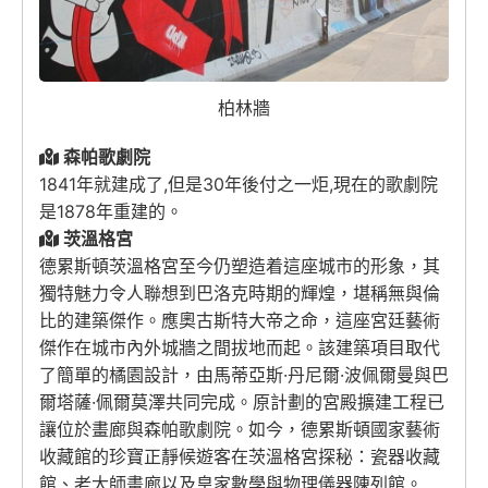
柏林牆
森帕歌劇院
1841年就建成了,但是30年後付之一炬,現在的歌劇院
是1878年重建的。
茨溫格宮
德累斯頓茨溫格宮至今仍塑造着這座城市的形象，其
獨特魅力令人聯想到巴洛克時期的輝煌，堪稱無與倫
比的建築傑作。應奧古斯特大帝之命，這座宮廷藝術
傑作在城市內外城牆之間拔地而起。該建築項目取代
了簡單的橘園設計，由馬蒂亞斯·丹尼爾·波佩爾曼與巴
爾塔薩·佩爾莫澤共同完成。原計劃的宮殿擴建工程已
讓位於畫廊與森帕歌劇院。如今，德累斯頓國家藝術
收藏館的珍寶正靜候遊客在茨溫格宮探秘：瓷器收藏
館、老大師畫廊以及皇家數學與物理儀器陳列館。