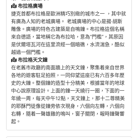
布拉格廣場
捷克首都布拉格是歐洲精巧別緻的城市之一 ，其中就
有廣為人知的老城廣場。 老城廣場的中心是揚·胡斯
雕像。廣場的特色古建築是自鳴鐘。布拉格這個名稱
來自德語，當地稱它為布拉哈，意為“門檻”，其原因
是伏爾塔瓦河在這里流經一個暗礁，水流湍急，酷似
越過一個門檻。
布拉格天文鐘
在老舊市政廳的南面牆上的天文鐘，聚集着來自世界
各地的遊客駐足拍照，一同仰望這座已有六百多年歷
史的大鐘。整個鐘的造型十分精美，根據當年的地球
中心說原理設計。上面的鐘一天繞行一圈，下面的一
年繞一周，每天中午12點，天文鐘上，那十二尊精美
的耶酥門徒像從鐘旁依次現身，六個向左轉，六個向
右轉，隨着一聲雄雞的鳴叫，窗子關閉，報時鐘聲響
起。