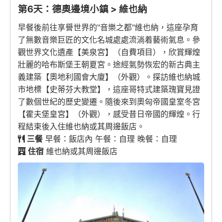
第6天：德奧邊境小鎮 > 維也納
早餐後前往享譽世界的"音樂之都"維也納，這座孕育
了無數音樂巨匠的文化名城處處流淌着藝術氣息。參
觀世界文化遺產【美泉宮】（自費項目），欣賞輝煌
壯麗的哈布斯堡王朝夏宮。途經氣勢恢宏的新古典主
義建築【奧地利國會大廈】（外觀）。探訪維也納城
市地標【史蒂芬大教堂】，這座哥特式建築瑰寶見證
了數個世紀的歷史變遷。隨後來到奧匈帝國皇室冬宮
【霍夫堡皇宮】（外觀），感受昔日帝國的輝煌。行
程結束後入住維也納或其周邊飯店。
三餐
早餐：飯店內 午餐：自理 晚餐：自理
住宿
維也納或其周邊飯店