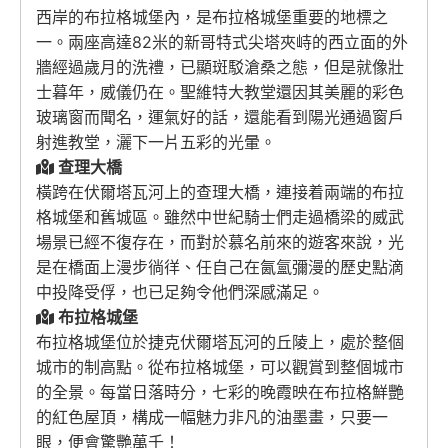
西岸的布拉格城堡內，是布拉格城堡重要的地標之
一。兩座高達82米的新哥特式尖塔夾峙的西立面的外
牆經過歲月的洗禮，已顯斑駁滄桑之態，但是就像壯
士暮年，威儀仍在。聖維特大教堂還因其美麗的彩色
玻璃窗而聞名，運氣好的話，還能看到陽光通過窗戶
射進教堂，灑下一片五彩的光暈。
查理大橋
橫跨在伏爾塔瓦河上的查理大橋，連接着兩端的布拉
格城堡和舊城區。雖然中世紀騎士們走過橋梁的威武
場景已經不復存在，而對於慕名前來的遊客來說，光
是在橋面上漫步徜徉、任自己在氤氳彌漫的歷史點滴
中投降受俘，也已足夠令他們深感滿足。
布拉格城堡
布拉格城堡位於捷克伏爾塔瓦河的丘陵上，處於整個
城市的制高點。從布拉格城堡，可以觀賞到整個城市
的全景。每當日落時分，七彩的晚霞映在布拉格鮮艷
的紅色屋頂，構成一幅魅力非凡的油墨畫，只要一
眼，便會驚艷萬千！