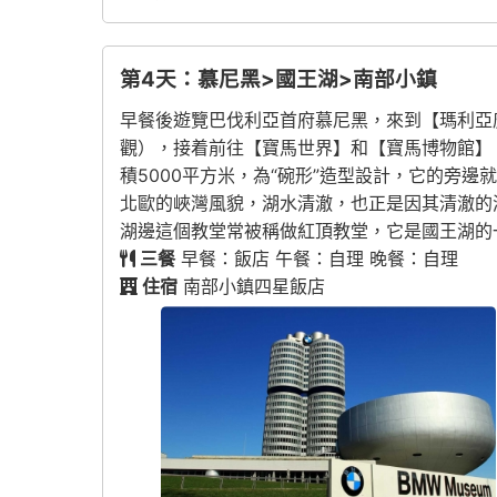
第4天：慕尼黑>國王湖>南部小鎮
早餐後遊覽巴伐利亞首府慕尼黑，來到【瑪利亞
觀），接着前往【寶馬世界】和【寶馬博物館】
積5000平方米，為“碗形”造型設計，它的旁
北歐的峽灣風貌，湖水清澈，也正是因其清澈的湖水而聞
湖邊這個教堂常被稱做紅頂教堂，它是國王湖的
三餐
早餐：飯店 午餐：自理 晚餐：自理
住宿
南部小鎮四星飯店