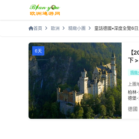
首頁
歐洲
精緻小團
童話德國▪深度全覽6日
6天
【2
下 >
精緻
上團
柏林
德堡
德國