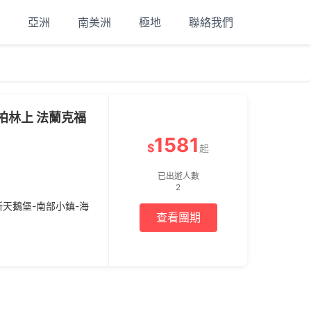
亞洲
南美洲
極地
聯絡我們
柏林上 法蘭克福
1581
$
起
已出遊人數
2
新天鵝堡-南部小鎮-海
查看團期