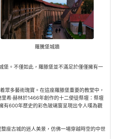
羅騰堡城牆
城堡。不僅如此，羅滕堡並不滿足於僅僅擁有一
珍藏着眾多藝術瑰寶。在這座羅滕堡重要的教堂中，
里希·赫林於1466年創作的十二使徒祭壇：祭壇
有600年歷史的彩色玻璃窗呈現出令人嘆為觀
覽整座古城的迷人美景，仿佛一場穿越時空的中世