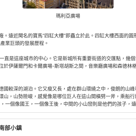
瑪利亞廣場
廠。遠近聞名的寶馬“四缸大樓”即矗立於此。四缸大樓西面的圓
車產業巨頭的發展歷程。
廣場一直是這座城市的中心。它是新城所有重要街道的交匯點，幾
位於伊薩爾門和卡爾廣場-斯塔胡斯之間，音樂廳廣場和森德林
德國較深的湖泊。它又瘦又長，處在群山環繞之中，俊朗的山峰
環山，山勢險峻，感覺像是哪位巨人在這山間橫劈一斧，乘船行
山，一個像國王，一個像王後，中間的小山巒則是他們的孩子，
>南部小鎮