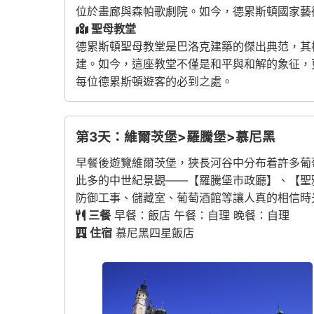
位於畫廊與森帕歌劇院。如今，德累斯頓國家藝
聖母教堂
德累斯頓聖母教堂是巴洛克建築的傑出典范，其
建。如今，這座教堂不僅是和平與和解的象征，
每位德累斯頓遊客的必到之處。
第3天：維爾茨堡>羅騰堡>慕尼黑
早餐後遊覽維爾茨堡，狹長河谷中分布着許多葡
此多的中世紀景觀——【羅騰堡市政廳】、【聖
防御工事、儲藏室、葡萄酒館等讓人真的相信時
三餐
早餐：飯店 午餐：自理 晚餐：自理
住宿
慕尼黑四星飯店