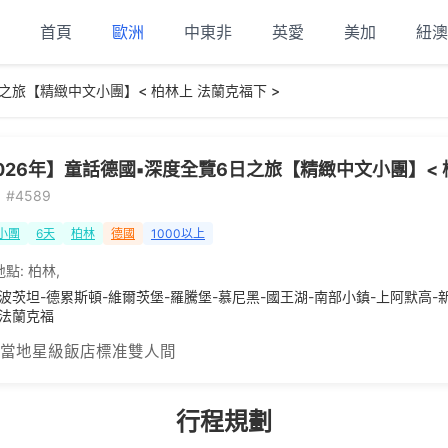
首頁
歐洲
中東非
英愛
美加
紐澳
之旅【精緻中文小團】< 柏林上 法蘭克福下 >
026年】童話德國▪深度全覽6日之旅【精緻中文小團】< 
#4589
小團
6天
柏林
德國
1000以上
地點:
柏林
,
-波茨坦-德累斯頓-維爾茨堡-羅騰堡-慕尼黑-國王湖-南部小鎮-上阿默高-
-法蘭克福
 當地星級飯店標准雙人間
行程規劃