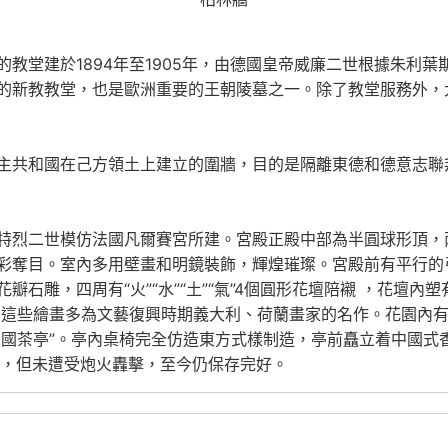
教堂建於1894年至1905年，由德國皇帝威廉二世根據
朱利葉斯
的新教教堂，也是歐洲重要的王朝陵墓之一。除了教堂服務外，
主共和國在己方領土上建立的圍牆，目的是隔離東德和德意志聯
特烈二世模仿法國凡爾賽宮所建。宮殿正殿中部為半圓球形頂，
彩奪目。室內多用壁畫和明鏡裝飾，輝煌璀璨。宮殿前有平行的弓
石雕，四周有“火”“水”“土”“氣”4個圓形花壇陪襯 ，花壇
 ，這些繪畫多為文藝復興時期義大利、荷蘭畫家的名作。花園內
“中國茶亭”。亭內桌椅完全仿造東方式樣制造，亭前矗立着中國式
爭，但未遭受炮火轟擊，至今仍保存完好。