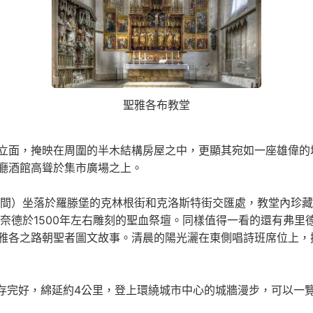
聖雅各布教堂
立面，掩映在周圍的半木結構房屋之中，更顯其宛如一座雄偉的
廳酒館高聳於集市廣場之上。
85年間）坐落於羅滕堡的克林根街和克洛斯特街交匯處，教堂內
奈德於1500年左右雕刻的聖血祭壇。同樣值得一看的還有弗里德
雅各之路朝聖者圖文故事。清晨的陽光灑在東側唱詩班席位上，擁
保存完好，綿延約4公里，登上環繞城市中心的城牆漫步，可以一