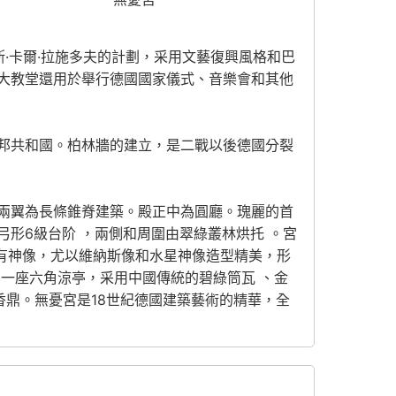
·卡爾·拉施多夫
的計劃，采用文藝復興風格和
巴
大教堂還用於舉行德國國家儀式、音樂會和其他
邦共和國。柏林牆的建立，是二戰以後德國分裂
兩翼為長條錐脊建築。殿正中為圓廳。瑰麗的首
形6級台阶 ，兩側和周圍由翠綠叢林烘托 。宮
內塑有神像，尤以維納斯像和水星神像造型精美，形
有一座六角涼亭，采用中國傳統的碧綠筒瓦 、金
香鼎。無憂宮是18世紀德國建築藝術的精華，全