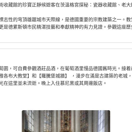
術收藏館的珍寶正靜候遊客在茨溫格宮探秘：瓷器收藏館、老大
標志性的穹頂雄踞城市天際線，是德國重要的宗教建築之一。教
更是德累斯頓市民精湛技藝和奉獻精神的有力見證。參觀這座歷
萄園，可自費參觀酒莊品酒，在葡萄酒里慢品德國舊時光。接着
雅各布大教堂】和【羅騰堡城牆】 ，漫步在滿是古建築的老城
光在這里並未流逝。晚上入住慕尼黑或其周邊飯店。