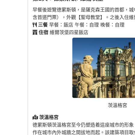
早餐後遊覽德累斯頓，是薩克森王國的首都，城
含首道門票），外觀【聖母教堂】。之後入住維
三餐
早餐：飯店 午餐：自理 晚餐：自理
住宿
維爾茨堡四星飯店
茨溫格宮
茨溫格宮
德累斯頓茨溫格宮至今仍塑造着這座城市的形象
作在城市內外城牆之間拔地而起。該建築項目取