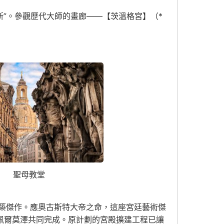
斯”。參觀歷代大師的畫廊——【茨溫格宮】（*
聖母教堂
築傑作。應奧古斯特大帝之命，這座宮廷藝術傑
·佩爾莫澤共同完成。原計劃的宮殿擴建工程已讓