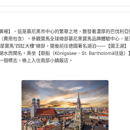
廣場】，這是慕尼黑市中心的繁華之地，散發着濃厚的巴伐利亞
（費用包含）。參觀寶馬全球總部慕尼黑寶馬品牌體驗中心，是
邊就是寶馬“四缸大樓”總部。隨後前往德國著名湖泊——【國王湖
名。乘坐【遊船（Königssee - St. Bartholom
一個標志。晚上入住南部小鎮飯店。