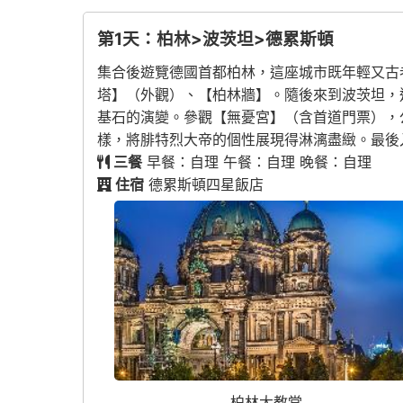
第1天：柏林>波茨坦>德累斯頓
集合後遊覽德國首都柏林，這座城市既年輕又古
塔】（外觀）、【柏林牆】。隨後來到波茨坦，
基石的演變。參觀【無憂宮】（含首道門票），
樣，將腓特烈大帝的個性展現得淋漓盡緻。最後
三餐
早餐：自理 午餐：自理 晚餐：自理
住宿
德累斯頓四星飯店
柏林大教堂