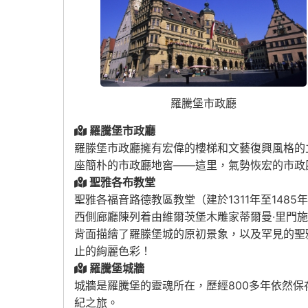
羅騰堡市政廳
羅騰堡市政廳
羅滕堡市政廳擁有宏偉的樓梯和文藝復興風格的
座簡朴的市政廳地窖——這里，氣勢恢宏的市政
聖雅各布教堂
聖雅各福音路德教區教堂（建於1311年至14
西側廊廳陳列着由維爾茨堡木雕家蒂爾曼·里門施
背面描繪了羅滕堡城的原初景象，以及罕見的聖
止的絢麗色彩！
羅騰堡城牆
城牆是羅騰堡的靈魂所在，歷經800多年依然
紀之旅。