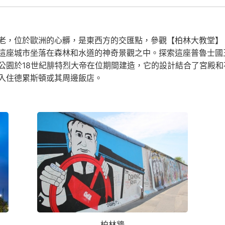
老，位於歐洲的心髒，是東西方的交匯點，參觀【柏林大教堂】
這座城市坐落在森林和水道的神奇景觀之中。探索這座普魯士國
公園於18世紀腓特烈大帝在位期間建造，它的設計結合了宮殿
入住德累斯頓或其周邊飯店。
柏林牆