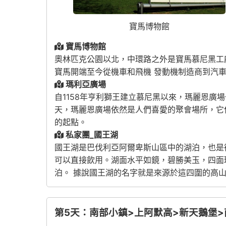
寶馬博物館
寶馬博物館
奧林匹克公園以北，中環路之外是寶馬慕尼黑工
寶馬開端至今從機車和飛機 發動機制造商到汽
瑪利亞廣場
自1158年亨利獅王建立慕尼黑以來，瑪麗恩
天，瑪麗恩廣場依然是人們喜愛的聚會場所，它
的起點。
私家團_國王湖
國王湖是巴伐利亞阿爾卑斯山區中的湖泊，也是
可以直接飲用。湖面水平如鏡，碧勝美玉，四面
泊。 據說國王湖的名字就是來源於這四圍的高
第5天：南部小鎮>上阿默高>新天鵝堡