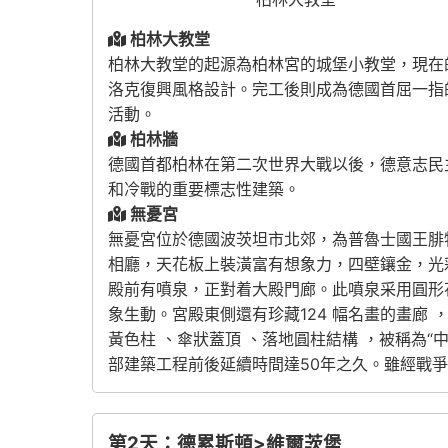
柏林大教堂
柏林大教堂的起源為柏林宮的城堡小教堂，現在的
洛克復興
風格設計。完工後則成為德國首屈一指
活動。
柏林牆
德國首都柏林在第二次世界大戰以後，德意志民
和冷戰的重要標志性建築。
無憂宮
無憂宮位於德國波茨坦市北郊，為普魯士國王腓
相廳，天花板上裝潢富有想象力，四壁鑲金，光
殿前有噴泉，正對着大殿門廊。此噴泉采用圓形花瓣
象生動。宮殿東側還有珍藏124 幅名畫的畫廊
黃色柱 、傘狀蓋頂 、落地圓柱結構 ，被稱為
部建築工程前後延續時間達50年之久。雖經戰
第2天：德累斯頓>維爾茨堡