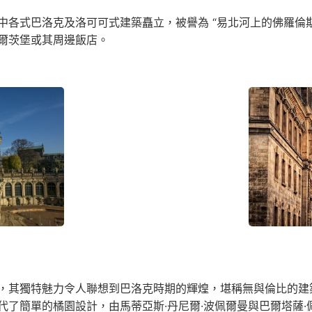
中各式巴洛克及洛可可式建築矗立，被譽為 “易北河上的佛羅倫
爾茨堡或其周邊飯店。
，其獨特魅力令人聯想到巴洛克時期的輝煌，堪稱無與倫比的建
代了簡單的橘園設計，由馬蒂亞斯·丹尼爾·波佩爾曼與巴爾塔薩