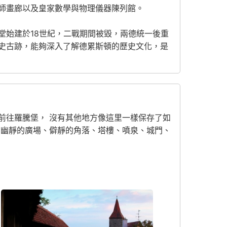
師畫廊以及皇家數學與物理儀器陳列館。
堂始建於18世紀，二戰期間被毀，兩德統一後重
史古跡，能夠深入了解德累斯頓的歷史文化，是
前往羅騰堡， 沒有其他地方像這里一樣保存了如
，幽靜的廣場、僻靜的角落、塔樓、噴泉、城門、