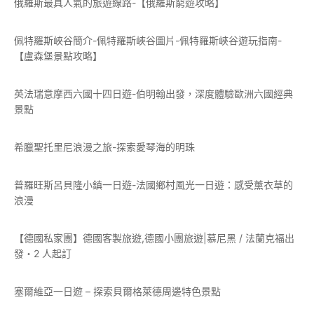
俄羅斯最具人氣的旅遊線路-【俄羅斯窮遊攻略】
佩特羅斯峽谷簡介-佩特羅斯峽谷圖片-佩特羅斯峽谷遊玩指南-
【盧森堡景點攻略】
英法瑞意摩西六國十四日遊-伯明翰出發，深度體驗歐洲六國經典
景點
希臘聖托里尼浪漫之旅-探索愛琴海的明珠
普羅旺斯呂貝隆小鎮一日遊-法國鄉村風光一日遊：感受薰衣草的
浪漫
【德國私家團】德國客製旅遊,德國小團旅遊|慕尼黑 / 法蘭克福出
發・2 人起訂
塞爾維亞一日遊 – 探索貝爾格萊德周邊特色景點