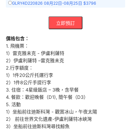
GLRY4D220826 08月22日-08月25日 $3796
立即預訂
價格包含：
1. 飛機票：
1）雷克雅未克 - 伊盧利薩特
2）伊盧利薩特 –雷克雅未克
2.行李額度：
1）1件20公斤托運行李
2）1件8公斤手提行李
3. 住宿：4星級飯店 – 3晚，含早餐
4. 餐飲：歡迎晚餐（D1), 簡午餐（D3）
5. 活動
1）坐船前往迪斯科灣 - 觀賞冰山，午夜太陽
2） 前往世界文化遺產-伊盧利薩特冰峽灣
3）坐船前往迪斯科灣尋找鯨魚