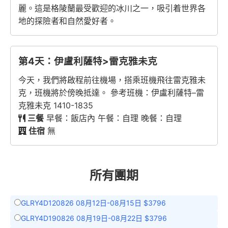
麗。這是格陵蘭最受歡迎的冰川之一，吸引着世界各
地的探險者和自然愛好者。
第4天：伊盧利薩特>雷克雅未克
今天，我們將啟程前往機場，搭乘班機飛往雷克雅未
克，班機將於傍晚抵達。 參考班機：伊盧利薩特–雷
克雅未克 1410-1835
三餐
早餐：飯店內 午餐：自理 晚餐：自理
住宿
無
所有團期
GLRY4D120826 08月12日-08月15日 $3796
GLRY4D190826 08月19日-08月22日 $3796