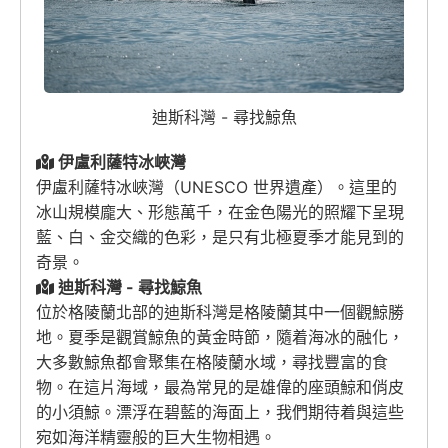
迪斯科灣 - 尋找鯨魚
伊盧利薩特冰峽灣
伊盧利薩特冰峽灣（UNESCO 世界遺產）。這里的
冰山規模龐大、形態萬千，在金色陽光的照耀下呈現
藍、白、金交織的色彩，是只有北極夏季才能見到的
奇景。
迪斯科灣 - 尋找鯨魚
位於格陵蘭北部的迪斯科灣是格陵蘭其中一個觀鯨勝
地。夏季是觀賞鯨魚的黃金時節，隨着海冰的融化，
大多數鯨魚都會聚集在格陵蘭水域，尋找豐富的食
物。在這片海域，最為常見的是雄偉的座頭鯨和俏皮
的小須鯨。漂浮在碧藍的海面上，我們期待着與這些
宛如海洋精靈般的巨大生物相遇。