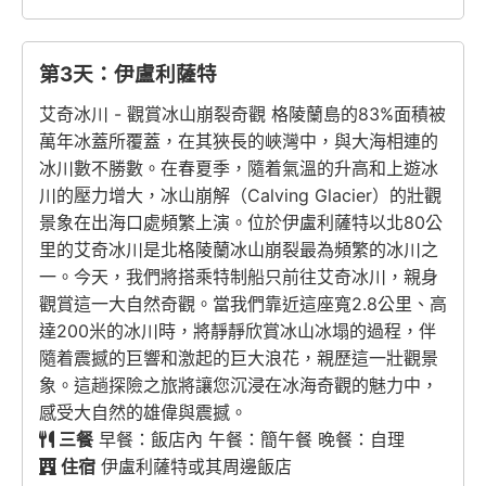
第3天：伊盧利薩特
艾奇冰川 - 觀賞冰山崩裂奇觀 格陵蘭島的83%面積被
萬年冰蓋所覆蓋，在其狹長的峽灣中，與大海相連的
冰川數不勝數。在春夏季，隨着氣溫的升高和上遊冰
川的壓力增大，冰山崩解（Calving Glacier）的壯觀
景象在出海口處頻繁上演。位於伊盧利薩特以北80公
里的艾奇冰川是北格陵蘭冰山崩裂最為頻繁的冰川之
一。今天，我們將搭乘特制船只前往艾奇冰川，親身
觀賞這一大自然奇觀。當我們靠近這座寬2.8公里、高
達200米的冰川時，將靜靜欣賞冰山冰塌的過程，伴
隨着震撼的巨響和激起的巨大浪花，親歷這一壯觀景
象。這趟探險之旅將讓您沉浸在冰海奇觀的魅力中，
感受大自然的雄偉與震撼。
三餐
早餐：飯店內 午餐：簡午餐 晚餐：自理
住宿
伊盧利薩特或其周邊飯店