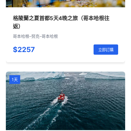
格陵蘭之夏首都5天4晚之旅（哥本哈根往
返）
哥本哈根–努克–哥本哈根
$2257
立即訂購
1天