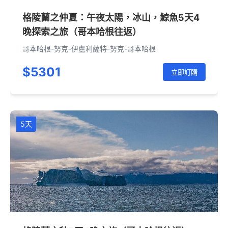
格陵蘭之仲夏：午夜太陽，冰山，鯨魚5天4
晚探索之旅（哥本哈根往返）
哥本哈根-努克-伊盧利薩特-努克-哥本哈根
$5301
立即訂購
5天