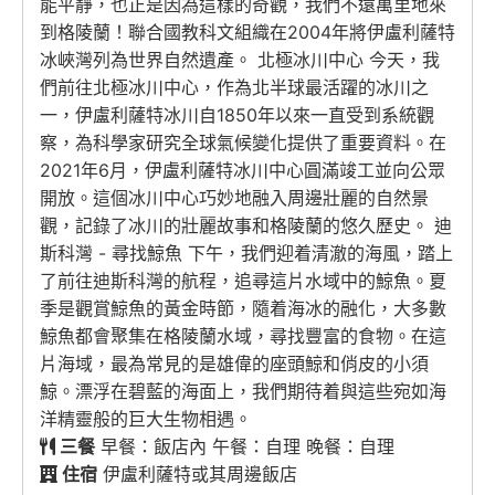
能平靜，也正是因為這樣的奇觀，我們不遠萬里地來
到格陵蘭！聯合國教科文組織在2004年將伊盧利薩特
冰峽灣列為世界自然遺產。 北極冰川中心 今天，我
們前往北極冰川中心，作為北半球最活躍的冰川之
一，伊盧利薩特冰川自1850年以來一直受到系統觀
察，為科學家研究全球氣候變化提供了重要資料。在
2021年6月，伊盧利薩特冰川中心圓滿竣工並向公眾
開放。這個冰川中心巧妙地融入周邊壯麗的自然景
觀，記錄了冰川的壯麗故事和格陵蘭的悠久歷史。 迪
斯科灣 - 尋找鯨魚 下午，我們迎着清澈的海風，踏上
了前往迪斯科灣的航程，追尋這片水域中的鯨魚。夏
季是觀賞鯨魚的黃金時節，隨着海冰的融化，大多數
鯨魚都會聚集在格陵蘭水域，尋找豐富的食物。在這
片海域，最為常見的是雄偉的座頭鯨和俏皮的小須
鯨。漂浮在碧藍的海面上，我們期待着與這些宛如海
洋精靈般的巨大生物相遇。
三餐
早餐：飯店內 午餐：自理 晚餐：自理
住宿
伊盧利薩特或其周邊飯店