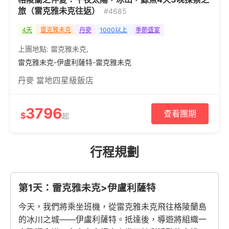
旅（雷克雅未克往返）
#4685
4天
雷克雅未克
丹麥
1000以上
季節盛宴
上團地點:
雷克雅未克
,
雷克雅未克-伊盧利薩特-雷克雅未克
丹麥 當地四星級飯店
3796
查看團期
$
起
行程規劃
第1天：雷克雅未克>伊盧利薩特
今天，我們將乘坐班機，從雷克雅未克飛往格陵蘭島
的冰川之城——伊盧利薩特。抵達後，導遊將組織一