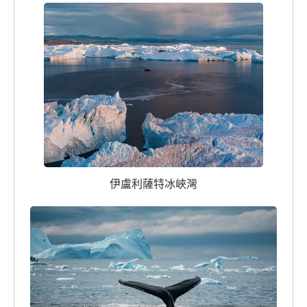
伊盧利薩特冰峽灣