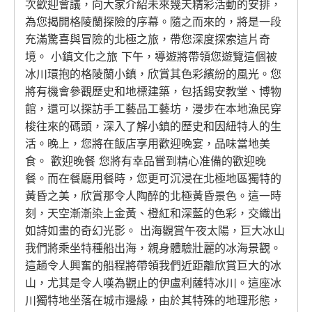
次歡迎會議，向大家介紹未來幾天精彩活動的安排，
為您揭開格陵蘭探險的序幕。隨之而來的，將是一段
充滿驚喜與冒險的北極之旅，帶您深度探索這片奇
境。 小鎮文化之旅 下午，導遊將帶領您遊覽這個被
冰川環抱的格陵蘭小鎮，欣賞其色彩繽紛的風光。您
將有機會參觀歷史和地標建築，包括錫安教堂、博物
館，還可以探訪手工藝品工藝坊，漫步在本地漁民穿
梭往來的碼頭，深入了解小鎮的歷史和因紐特人的生
活。晚上，您將在飯店享用歡迎晚宴，品味當地美
食。 歡迎晚餐 您將有幸品嘗到精心准備的歡迎晚
餐。而在餐廳用餐時，您更可沉浸在北極地區獨特的
黃昏之美，欣賞那令人陶醉的北極黃昏景色。這一時
刻，天空漸漸染上金黃、橙紅和深藍的色彩，交織出
如詩如畫的奇幻光影。 出海觀賞午夜太陽，巨大冰山
我們將乘坐特種船出海，親身體驗壯麗的冰海景觀。
這趟令人興奮的船程將帶領我們近距離欣賞巨大的冰
山，尤其是令人嘆為觀止的伊盧利薩特冰川。這座冰
川獨特地坐落在城市邊緣，由於其特殊的地理形態，