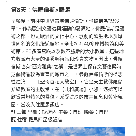
第8天：佛羅倫斯>羅馬
早餐後，前往中世界古城佛羅倫斯，也被稱為“翡冷
翠”。作為歐洲文藝復興運動的發源地，佛羅倫斯是藝
術之都，也是歐洲的文化中心、歌劇的誕生地以及舉
世聞名的文化旅遊勝地。全市擁有40多座博物館和美
術館，60多座宮殿以及數不勝數的大小教堂，這些地
方收藏着大量的優秀藝術品和珍貴文物。因此，佛羅
倫斯也有“西方雅典”之稱，是世界上保存文藝復興時
期藝術品較為豐富的城市之一。參觀佛羅倫斯的標志
性建築——【聖母百花大教堂】，它是天主教佛羅倫
斯總教區的主教堂，在【共和廣場】小憩，您還可以
欣賞當地特色的攤位，感受濃厚的市井氣息和藝術氛
圍。當晚入住羅馬飯店。
三餐
早餐：飯店內 午餐：自理 晚餐：自理
住宿
羅馬四星級飯店