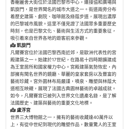
香榭麗舍大街位於法國巴黎市中心，連接協和廣場與
凱旋門，是世界聞名的城市大道之一。街道兩旁分布
着歷史建築、劇院、咖啡館及綠蔭步道，展現出濃厚
的巴黎城市風貌。這里不僅見證了法國眾多重要歷史
時刻，也是巴黎文化、藝術與生活方式的重要象征，
吸引着來自世界各地的遊客前來參觀。
凱旋門
凡爾賽宮
位於法國巴黎西南近郊，是歐洲代表性的宮
殿建築之一。始建於17世紀，在
路易十四
時期擴建成
為王室居所和國家權力中心。宮殿建築氣勢恢宏，內
部擁有聞名世界的鏡廳、華麗的皇家套房以及豐富的
藝術珍藏。宮外園林布局嚴謹，噴泉、雕塑與林蔭大
道相互映襯，展現了法國古典園林藝術的卓越成就。
如今，凡爾賽宮已被列入世界文化遺產名錄，是了解
法國歷史、建築與藝術的重要文化地標。
盧浮宮
世界三大博物館之一，擁有的藝術收藏達40萬件以
上，有從中世紀到現代的雕塑作品，數量驚人的王室