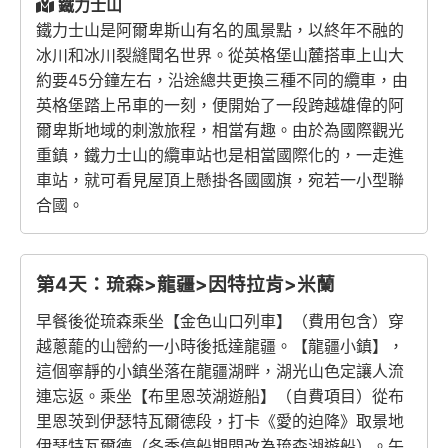
鐵力士山
鐵力士山是阿爾卑斯山有名的風景點，以終年不融的
冰川和冰川裂縫聞名世界。從英格堡山麓搭車上山大
約要45分鐘左右，沿途總共更換三種不同的纜車，由
英格堡踏上吊車的一刻，便開始了一段跨越雄偉的阿
爾卑斯地域的刺激旅程，相當有趣。由於為國際觀光
重鎮，鐵力士山的纜車站也是相當國際化的，一走進
車站，就可看見屋頂上懸掛各國國旗，宛若一小型聯
合國。
第4天：琉森>龍疆>因特拉肯>米蘭
早餐後從琉森乘坐【金色山口列車】（費用包含）穿
越蔥蘢的山巒約一小時後抵達龍疆。【龍疆小鎮】，
這個寧靜的小鎮坐落在龍疆湖畔，湖光山色定讓人流
連忘返。乘坐【布里恩茨湖遊船】（自費項目）從布
里恩茨到伊瑟特瓦爾德段，打卡《愛的迫降》取景地
伊瑟特瓦爾德（冬季停船期間改為琉森湖遊船）。午