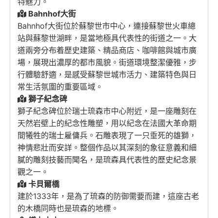
特魅力。
Bahnhof大街
Bahnhof大街位於蘇黎世市中心，連接蘇黎世火車總
站與蘇黎世湖畔，是當地極具代表性的街道之一。大
道兩旁分布着歷史建築、精品商店、咖啡館與城市廣
場，展現出濃厚的都市風貌。街道環境整潔優雅，步
行體驗舒適，是感受蘇黎世城市活力、建築特色與日
常生活氛圍的重要區域。
獅子紀念碑
獅子紀念碑位於瑞士琉森市中心附近，是一座雕刻在
天然岩壁上的紀念性雕塑，用以紀念在法國大革命期
間犧牲的瑞士雇傭兵。石雕表現了一只垂死的雄獅，
神情悲壯而安詳。整個作品以其深刻的象征意義和細
膩的雕刻技藝而聞名，是琉森具代表性的歷史紀念景
觀之一。
卡貝爾橋
建於1333年，是為了琉森的防御需要而建，這座古老
的木橋同時也是琉森的地標。