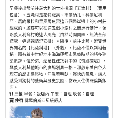
早餐後出發前往義大利的世外桃源【五漁村】（費用
包含）。五漁村是蒙特羅索、韦爾納扎、科爾尼利
亞、馬納羅拉和里奧馬焦雷這五個懸崖邊上的小村莊
組成的。遊客可以在這五個小漁村之間進行健行，領
略義大利鄉村的迷人風光（由於時間問題，無法全部
遊覽，導遊視情況安排）。隨後，前往比薩，遊覽世
界聞名的【比薩斜塔】（外觀），比薩不僅以斜塔著
稱，還有着中世紀地中海海運都市繁盛時期的諸多建
築遺跡。位於這片紀念性建築群中的【奇跡廣場】，
與義大利其他城市的廣場別具一格。那散布着白色大
理石的歷史建築物，洋溢着明朗、輕快的氣息，讓人
感受到獨特的藝術與歷史氛圍。當晚入住佛羅倫斯飯
店。
三餐
早餐：飯店內 午餐：自理 晚餐：自理
住宿
佛羅倫斯四星級飯店