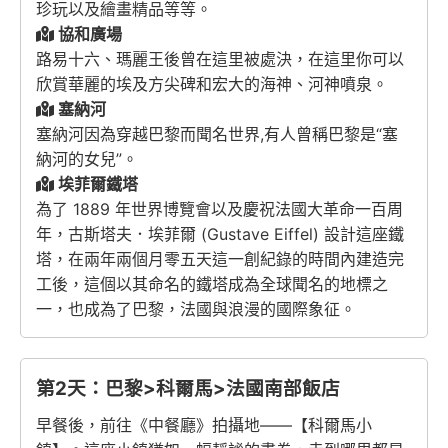
珍玩以及繪畫精品等等。
協和廣場
路易十六、瑪麗王後曾在這里被處決，在這里你可以
欣賞華麗的埃及方尖碑和宏大的海神、河神噴泉。
塞納河
塞納河因為穿越巴黎而聞名世界,有人曾稱巴黎是“塞
納河的女兒”。
埃菲爾鐵塔
為了 1889 年世界博覽會以及慶祝法國大革命一百周
年，古斯塔夫．埃菲爾 (Gustave Eiffel) 設計這座鐵
塔，在兩年兩個月零五天這一創紀錄的時間內建造完
工後，這個以其命名的鐵塔成為全球聞名的地標之
一，也成為了巴黎，法國與浪漫的國際象征。
第2天：巴黎>科爾馬>法國南部飯店
早餐後，前往《中餐廳》拍攝地——【科爾馬小