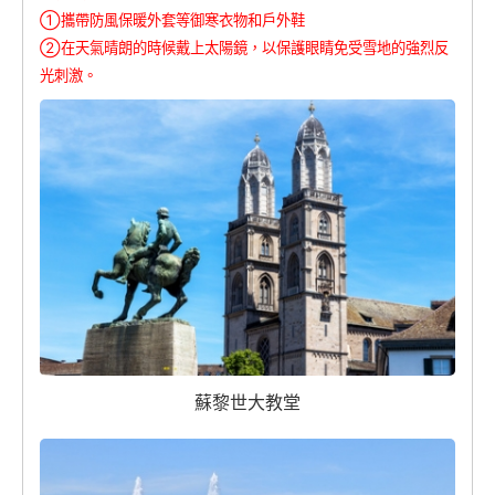
①攜帶防風保暖外套等御寒衣物和戶外鞋
②在天氣晴朗的時候戴上太陽鏡，以保護眼睛免受雪地的強烈反
光刺激。
蘇黎世大教堂