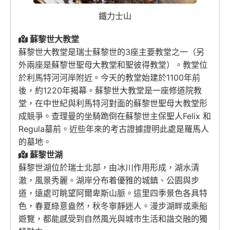
鐵力士山
蘇黎世大教堂
蘇黎世大教堂是瑞士蘇黎世的3座主要教堂之一（另
外兩座是蘇黎世聖母大教堂和聖彼得教堂）。教堂位
於利馬特河河岸附近。今天的教堂始建於1100年前
後，約1220年揭幕。蘇黎世大教堂是一座修道院教
堂，在中世紀與利馬特河對面的蘇黎世聖母大教堂形
成競爭。查理曼的坐騎跪倒在蘇黎世主保聖人Felix 和
Regula墓前。近些年來的考古證據證明此處是羅馬人
的墓地。
蘇黎世湖
蘇黎世湖位於瑞士北部，由冰川作用形成，湖水清
澈，風景秀麗。湖岸分布着優雅的城鎮、公園與步
道，遠處可眺望阿爾卑斯山脈。這里四季景色各具特
色，春夏綠意盎然，秋冬寧靜迷人。漫步湖畔或乘船
遊覽，都能感受到自然風光與城市生活和諧交融的獨