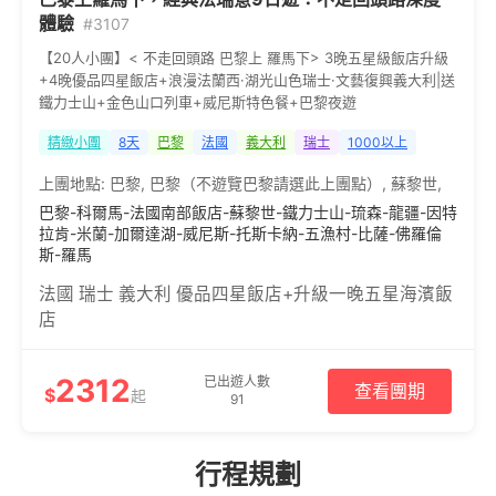
體驗
#3107
【20人小團】< 不走回頭路 巴黎上 羅馬下> 3晚五星級飯店升級
+4晚優品四星飯店+浪漫法蘭西·湖光山色瑞士·文藝復興義大利|送
鐵力士山+金色山口列車+威尼斯特色餐+巴黎夜遊
精緻小團
8天
巴黎
法國
義大利
瑞士
1000以上
上團地點:
巴黎
,
巴黎（不遊覽巴黎請選此上團點）
,
蘇黎世
,
巴黎-科爾馬-法國南部飯店-蘇黎世-鐵力士山-琉森-龍疆-因特
拉肯-米蘭-加爾達湖-威尼斯-托斯卡納-五漁村-比薩-佛羅倫
斯-羅馬
法國 瑞士 義大利 優品四星飯店+升級一晚五星海濱飯
店
2312
已出遊人數
查看團期
$
起
91
行程規劃