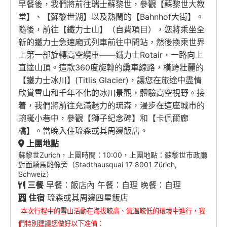
早餐後，我們將前往瑞士蘇黎世，參觀【蘇黎世大教
堂】、【蘇黎世湖】以及熱鬧的【Bahnhof大街】。
隨後，前往【鐵力士山】（自費項目），您將乘坐全
新的鐵力士急速廂式列車前往中間站，然後換乘世界
上第一部旋轉高空纜車——鐵力士Rotair，一路向上
直達山頂。這款360度旋轉的纜車線路，橫跨壯麗的
【鐵力士冰川】(Titlis Glacier)，讓您在旅途中盡情
欣賞雪山和千年不化的冰川景觀，體驗高空視野。接
着，我們將前往充滿魅力的琉森，漫步在這座城市的
蜿蜒小巷中，參觀【獅子紀念碑】和【卡佩爾廊
橋】。當晚入住琉森或其周邊飯店。
上團地點
蘇黎世Zurich，上團時間：10:00，上團地點：蘇黎世市政廳
對面騎馬雕像旁（Stadthausquai 17 8001 Zürich,
Schweiz）
三餐
早餐：飯店內 午餐：自理 晚餐：自理
住宿
琉森或其周邊四星飯店
本次行程中的雪山活動在海拔較高、氣溫較低的環境中進行，我
們特別建議您做好以下准備：