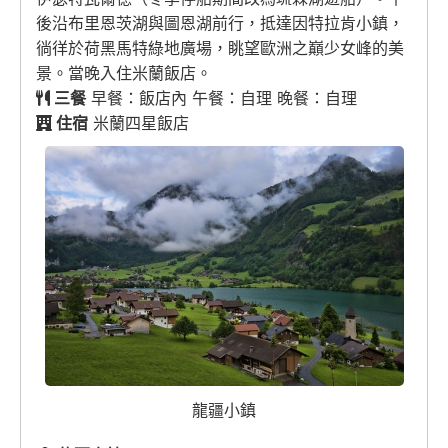
後沿布里恩茨湖與圖恩湖前行，抵達因特拉肯小鎮，
徜徉於荷黑馬特綠地廣場，眺望歐洲之巔少女峰的美
景。當晚入住米蘭飯店。
三餐
早餐：飯店內 午餐：自理 晚餐：自理
住宿
米蘭四星飯店
龍疆小鎮