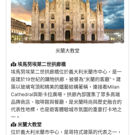
米蘭大教堂
埃馬努埃萊二世拱廊橋
埃馬努埃萊二世拱廊橋位於義大利米蘭市中心，是一
座建於19世紀的購物拱廊，被譽為“米蘭的客廳”。建
築以玻璃穹頂和精美的鐵藝結構著稱，連接着
Milan
Cathedral
與斯卡拉廣場。拱廊內部匯集了眾多高端
品牌商店、咖啡館與餐廳，是米蘭時尚與歷史融合的
代表性地標，也是遊客體驗城市氛圍的重要打卡地之
一。
米蘭大教堂
位於義大利米蘭市中心，是哥特式建築的代表之一，