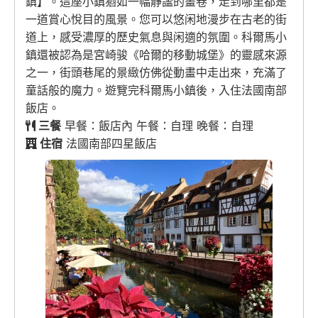
鎮】。這座小鎮猶如一幅靜謐的畫卷，走到哪里都是
一道賞心悅目的風景。您可以悠闲地漫步在古老的街
道上，感受濃厚的歷史氣息與闲適的氛圍。科爾馬小
鎮還被認為是宮崎骏《哈爾的移動城堡》的靈感來源
之一，街頭巷尾的景緻仿佛從動畫中走出來，充滿了
童話般的魔力。遊覽完科爾馬小鎮後，入住法國南部
飯店。
三餐
早餐：飯店內 午餐：自理 晚餐：自理
住宿
法國南部四星飯店