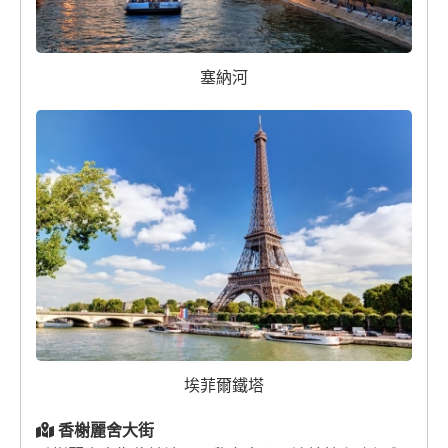
塞納河
埃菲爾鐵塔
香榭麗舍大街