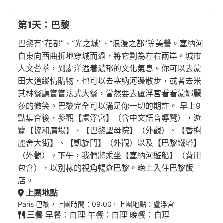
第1天：巴黎
巴黎有“花都”、“光之城”、“浪漫之都”等美譽。塞納河
自東向西曲折地穿城而過，將它劃為左右兩岸。城市
人文薈萃，到處洋溢着濃郁的文化氣息。你可以去蒙
田大道縱情購物，也可以去塞納河邊散步，或者去米
其林餐廳嘗嘗法式大餐，當然要去盧浮宮看看蒙娜麗
莎的微笑。巴黎完全可以滿足你一切的期許。 早上9
點集合後，參觀【盧浮宮】（含中文語音導覽），遊
覽【協和廣場】、【巴黎聖母院】（外觀）、【香榭
麗舍大街】、【凱旋門】（外觀）以及【巴黎鐵塔】
（外觀）。下午，我們將乘坐【塞納河遊船】（費用
包含），以別樣的視角暢遊巴黎。晚上入住巴黎飯
店。
上團地點
Paris 巴黎，上團時間：09:00，上團地點：盧浮宮
三餐
早餐：自理 午餐：自理 晚餐：自理