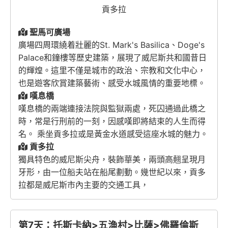
貢多拉
聖馬可廣場
廣場四周環繞着壯麗的
St. Mark's Basilica
、
Doge's
Palace
和鐘樓等歷史建築，展現了威尼斯共和國昔日
的輝煌。這里不僅是城市的政治、宗教和文化中心，
也是遊客欣賞建築藝術、感受水城風情的重要地標。
嘆息橋
嘆息橋的兩端連接法院與監獄兩處，死囚通過此橋之
時，常是行刑前的一刻，因感嘆即將結束的人生而得
名。 乘坐貢多拉或是黃金水道感受這座水城的魅力。
貢多拉
獨具特色的威尼斯尖舟，裝飾華美，兩頭高翹呈現月
牙形，由一位船夫站在船尾劃動。幾世紀以來，貢多
拉都是威尼斯市內主要的交通工具，
第7天：托斯卡納>五漁村>比薩>佛羅倫斯