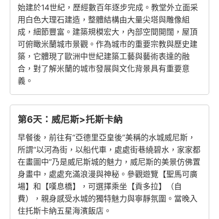
始建於14世紀，歷經數百年逐步完成。教堂外立面采
用白色大理石建造，整體結構由大量尖塔與雕像組
成，細節豐富。建築規模宏大，內部空間開闊，屋頂
可俯瞰米蘭城市景觀。作為城市的重要宗教與歷史建
築，它體現了歐洲中世紀建築工藝與藝術表達的融
合，對了解米蘭的城市發展與文化背景具有重要意
義。
第6天：威尼斯>托斯卡納
早餐後，前往有“亞德里亞皇後”美稱的水城威尼斯，
所謂“以河為街，以船代車，處處街巷繞碧水，家家都
在畫圖中”乃是威尼斯城的魅力，威尼斯的美景仿佛置
身畫中，處處充滿浪漫與神秘。參觀遊覽【聖馬可廣
場】和【嘆息橋】，可選擇乘坐【貢多拉】（自
費），親身感受水城的獨特魅力與寧靜氛圍。當晚入
住托斯卡納五星海濱飯店。