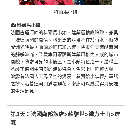
科爾馬小鎮
科爾馬小鎮
法國古運河畔的科爾馬小鎮，建築極精緻玲瓏，兼具
了法德兩國的風情。科爾馬的浪漫不在於香水、時裝
或燭光晚餐，而源於鮮花和水流。伊爾河支流酪赫河
的靜靜流淌，欣賞集阿爾薩斯建築風格之大成的城市
風貌，隨處可見的木筋屋，是小鎮特色之一，結構上
承襲了德國中南部的建築特色，色彩上則鮮艷大膽，
流露着法國人天馬星空的爛漫，着實給小鎮輕掩童話
之紗。沿着運河開滿着鮮花，處處可以感受得到安逸
的生活氣息。
第3天：法國南部飯店>蘇黎世>鐵力士山>琉
森