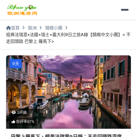
首頁
歐洲
精緻小團
經典法瑞意▪法國+瑞士+義大利9日之旅A線【精緻中文小團】< 不
走回頭路 巴黎上 羅馬下>
9天
3評論
好評率67%
巴黎上羅馬下，經典法瑞意9日遊：不走回頭路深度