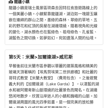
龍疆小鎮
龍疆小鎮是瑞士風景區琉森去因特拉肯旅遊路線上的
一個美麗小鎮。小鎮緊靠龍疆湖，湖泊如一塊碧玉鑲
嵌在連綿的群山之間，墨綠的森林、翠綠的草地、五
彩的野花和紅頂的房屋在湖邊環繞，隨着視角和光線
的變化，湖水顏色也在藍綠色、祖母綠色、孔雀藍、
湖藍色之間切換，如夢如幻，宛如遺落人間的仙境。
第5天：米蘭>加爾達湖>威尼斯
早餐後前往米蘭市區參觀以華麗的建築風格和精美的
玻璃天頂著稱的【埃馬努埃萊二世拱廊橋】和壯麗的
哥特式教堂【米蘭大教堂】（費用包含）。之後遊覽
義大利的【加爾達湖（Lake Garda）】，以湛藍的湖
水和被阿爾卑斯山脈環繞的壯麗景色而聞名。在湖邊
悠闲地散步，欣賞沿岸迷人的小鎮和巍峨的山脈。加
爾達湖周圍的風光四季如畫，是一個完美的放松勝