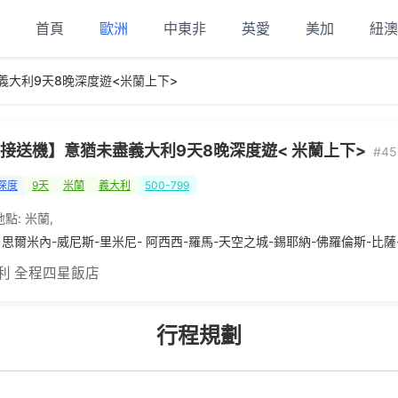
首頁
歐洲
中東非
英愛
美加
紐澳
義大利9天8晚深度遊<米蘭上下>
接送機】意猶未盡義大利9天8晚深度遊< 米蘭上下>
#45
深度
9天
米蘭
義大利
500-799
地點:
米蘭
,
 思爾米內-威尼斯-里米尼- 阿西西-羅馬-天空之城-錫耶納-佛羅倫斯-比薩
利 全程四星飯店
行程規劃