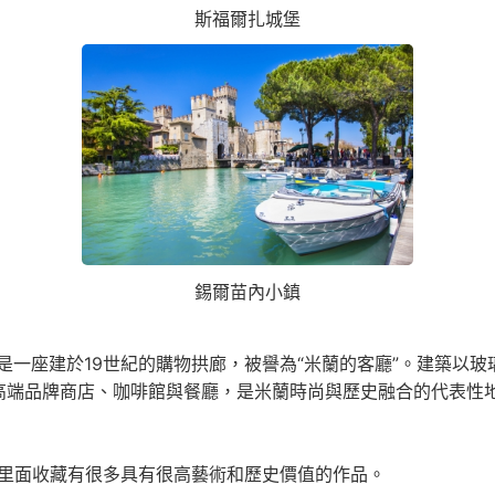
斯福爾扎城堡
錫爾苗內小鎮
是一座建於19世紀的購物拱廊，被譽為“米蘭的客廳”。建築以
高端品牌商店、咖啡館與餐廳，是米蘭時尚與歷史融合的代表性
，里面收藏有很多具有很高藝術和歷史價值的作品。