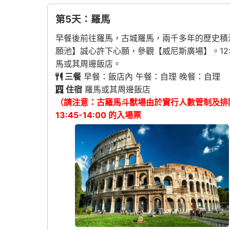
第5天：羅馬
早餐後前往羅馬，古城羅馬，兩千多年的歷史積
願池】誠心許下心願，參觀【威尼斯廣場】。1
馬或其周邊飯店。
三餐
早餐：飯店內 午餐：自理 晚餐：自理
住宿
羅馬或其周邊飯店
（請注意：古羅馬斗獸場由於實行人數管制及排
13:45-14:00 的入場票