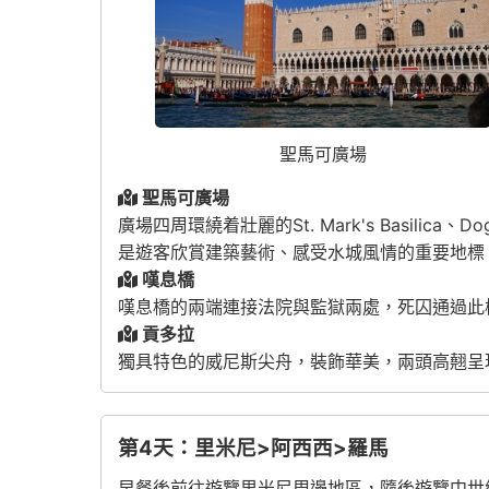
聖馬可廣場
聖馬可廣場
廣場四周環繞着壯麗的
St. Mark's Basilica
、
Dog
是遊客欣賞建築藝術、感受水城風情的重要地標
嘆息橋
嘆息橋的兩端連接法院與監獄兩處，死囚通過此
貢多拉
獨具特色的威尼斯尖舟，裝飾華美，兩頭高翹呈
第4天：里米尼>阿西西>羅馬
早餐後前往遊覽里米尼周邊地區，隨後遊覽中世