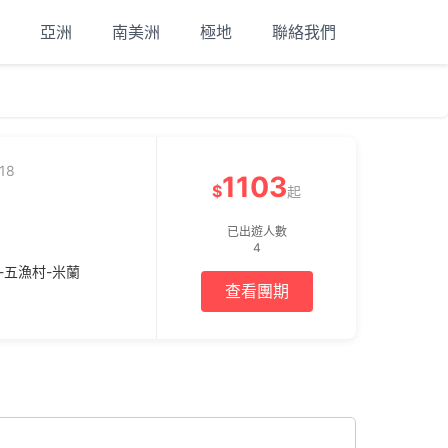
亞洲
南美洲
極地
聯絡我們
18
1103
$
起
已出遊人數
4
-五漁村-米蘭
查看團期