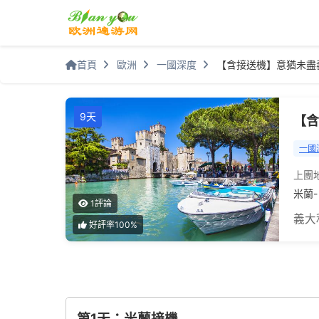
首頁
歐洲
一國深度
【含接送機】意猶未盡
9天
【含
一國
上團
米蘭-
1評論
義大
好評率100%
第1天：米蘭接機