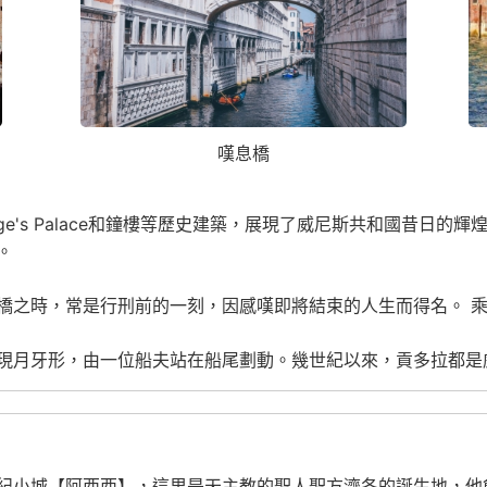
嘆息橋
e's Palace
和鐘樓等歷史建築，展現了威尼斯共和國昔日的輝
。
橋之時，常是行刑前的一刻，因感嘆即將結束的人生而得名。 
現月牙形，由一位船夫站在船尾劃動。幾世紀以來，貢多拉都是
紀小城【阿西西】，這里是天主教的聖人聖方濟各的誕生地，他