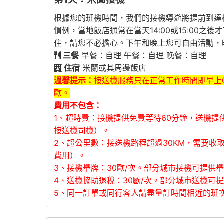
根據您的班機時間，我們的接機導遊將提前到達機場
慣例，當地飯店通常在當天14:00或15:0
住，請您不必擔心。下午和晚上您可自由活動，
三餐
早餐：自理 午餐：自理 晚餐：自理
住宿
米蘭或其周邊飯店
溫馨提示：
接送機服務只在正常工作時間即早上0
歐。
費用不包含：
1、超時費：接機提供免費等待60分鐘，送機提
接送機司機）。
2、超公里數：接送機路程超過30KM，需要收
費用）。
3、接機舉牌：30歐/次。部分城市接機可提供
4、送機協助退稅：30歐/次。部分城市送機可提
5、同一訂單或同行客人請盡量訂時間相近的班