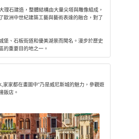
色大理石建造，整體結構由大量尖塔與雕像組成，
了歐洲中世紀建築工藝與藝術表達的融合，對了
城堡、石板街道和優美湖景而聞名。漫步於歷史
區的重要目的地之一。
水,家家都在畫圖中”乃是威尼斯城的魅力，參觀遊
邊飯店。