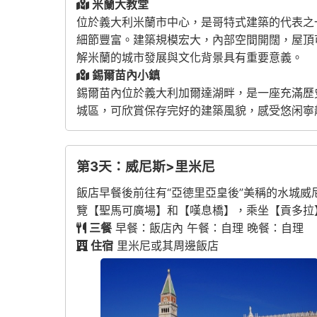
米蘭大教堂
位於義大利米蘭市中心，是哥特式建築的代表之
細節豐富。建築規模宏大，內部空間開闊，屋頂
解米蘭的城市發展與文化背景具有重要意義。
錫爾苗內小鎮
錫爾苗內
位於義大利加爾達湖畔，是一座充滿歷
城區，可欣賞保存完好的建築風貌，感受悠闲寧
第3天：威尼斯>里米尼
飯店早餐後前往有“亞德里亞皇後”美稱的水城威
覽【聖馬可廣場】和【嘆息橋】，乘坐【貢多拉
三餐
早餐：飯店內 午餐：自理 晚餐：自理
住宿
里米尼或其周邊飯店