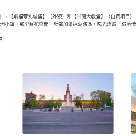
】、【斯福爾扎城堡】（外觀）和【米蘭大教堂】（自費項目）
是個美麗的歐洲小鎮，那里鮮花盛開，毗鄰加爾達湖濱區，陽光燦爛，
堡
/