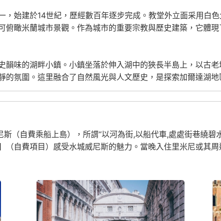
一，始建於14世紀，歷經數百年逐步完成。教堂外立面采用白
可俯瞰米蘭城市景觀。作為城市的重要宗教與歷史建築，它體現
史韻味的湖畔小鎮。小鎮坐落於伸入湖中的狹長半島上，以古老
靜的氛圍。這里融合了自然風光與人文歷史，是探索加爾達湖地
尼斯（自費乘船上島），所謂“以河為街,以船代車,處處街巷繞碧
】（自費項目）感受水城威尼斯的魅力。當晚入住里米尼或其周