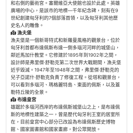
和右側的藝術宮。塞爾維亞大使館也設於此處。英雄
廣場的中心，是該市的地標—千年紀念碑，刻有在9
世紀創建匈牙利的7個部落首領，以及匈牙利其他歷
史名人的雕像。
漁夫堡
漁夫堡是一個新哥特式和新羅曼風格的觀景台，位於
匈牙利首都布達佩斯布達一側多瑙河河畔的城堡山，
鄰近馬加什教堂。它修建於1895年到1902年之間，
設計師是弗里傑·舒勒克第二次世界大戰期間，漁夫堡
近乎毀滅。1947年至1948年之間，弗里傑·舒勒克的
兒子亞諾什·舒勒克負責了修復工程。從塔和觀景台，
可以看到多瑙河、瑪格麗特島、東面的佩斯，以及蓋
勒特丘陵的全景。
布達皇宮
雄踞於多瑙河西岸的布達佩斯城堡山之上，是布達佩
斯的地標性建築之一，曾是歷代匈牙利王室的居室所
在，目前皇宮中心部分已改設為布達佩斯歷史博物
館、國家圖書館和國家畫廊，對公眾開放。