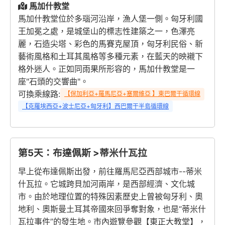
馬加什教堂
馬加什教堂位於多瑙河沿岸，漁人堡一側。匈牙利國
王加冕之處，是城堡山的標志性建築之一，色澤亮
麗，石造尖塔、彩色的馬賽克屋頂，匈牙利民俗、新
藝術風格和土耳其風格等多種元素，在藍天的映襯下
格外迷人。正如同雨果所形容的，馬加什教堂是一
座"石頭的交響曲"。
可換乘線路:
【保加利亞+羅馬尼亞+塞爾維亞 】東巴爾干循環線
【克羅埃西亞+波士尼亞+匈牙利】西巴爾干半島循環線
第5天：布達佩斯 >蒂米什瓦拉
早上從布達佩斯出發，前往羅馬尼亞西部城市--蒂米
什瓦拉。它城跨貝加河兩岸，是西部經濟、文化城
市。由於地理位置的特殊因素歷史上曾被匈牙利、奧
地利、奧斯曼土耳其帝國來回爭奪對象，也是“蒂米什
瓦拉事件”的發生地。市內遊覽參觀【東正大教堂】，