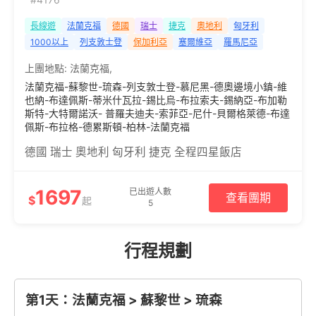
長線遊
法蘭克福
德國
瑞士
捷克
奧地利
匈牙利
1000以上
列支敦士登
保加利亞
塞爾維亞
羅馬尼亞
上團地點:
法蘭克福
,
法蘭克福-蘇黎世-琉森-列支敦士登-慕尼黑-德奧邊境小鎮-維
也納-布達佩斯-蒂米什瓦拉-錫比烏-布拉索夫-錫納亞-布加勒
斯特-大特爾諾沃- 普羅夫迪夫-索菲亞-尼什-貝爾格萊德-布達
佩斯-布拉格-德累斯頓-柏林-法蘭克福
德國 瑞士 奧地利 匈牙利 捷克 全程四星飯店
1697
已出遊人數
查看團期
$
起
5
行程規劃
第1天：法蘭克福 > 蘇黎世 > 琉森