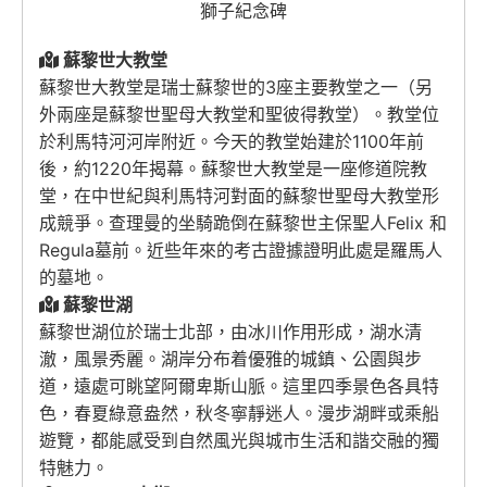
獅子紀念碑
蘇黎世大教堂
蘇黎世大教堂是瑞士蘇黎世的3座主要教堂之一（另
外兩座是蘇黎世聖母大教堂和聖彼得教堂）。教堂位
於利馬特河河岸附近。今天的教堂始建於1100年前
後，約1220年揭幕。蘇黎世大教堂是一座修道院教
堂，在中世紀與利馬特河對面的蘇黎世聖母大教堂形
成競爭。查理曼的坐騎跪倒在蘇黎世主保聖人Felix 和
Regula墓前。近些年來的考古證據證明此處是羅馬人
的墓地。
蘇黎世湖
蘇黎世湖位於瑞士北部，由冰川作用形成，湖水清
澈，風景秀麗。湖岸分布着優雅的城鎮、公園與步
道，遠處可眺望阿爾卑斯山脈。這里四季景色各具特
色，春夏綠意盎然，秋冬寧靜迷人。漫步湖畔或乘船
遊覽，都能感受到自然風光與城市生活和諧交融的獨
特魅力。