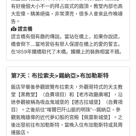
有好幾個大小不一的拜占庭式的圓頂。教堂內部也高
大宏偉，精美絕倫，非常漂亮，很多人會來此作晚禱
告。
謊言橋
謊言橋有個有趣的傳
說。
當站在橋上，如果你說謊，
橋會倒下....當地習俗有戀人保證在橋上的愛的誓言。
在1859年鐵橋取代了木橋。
鐵欄上的裝飾相當不錯。
第7天：布拉索夫>錫納亞>布加勒斯特
飯店早餐後參觀遊覽布拉索夫，外觀哥特式的天主教
堂【黑教堂】（自費項目）和【老市政廳廣場】，沿
途參觀被稱為吸血鬼城堡的【德古拉城堡】（自費項
目）。之後前往“喀爾巴阡山脈的明珠”--錫納亞，參
觀氣魄雄偉的近代夢幻般的宮殿【佩雷斯城堡】。之
後出發前往布加勒斯特，當晚入住布加勒斯特或其周
邊飯店。