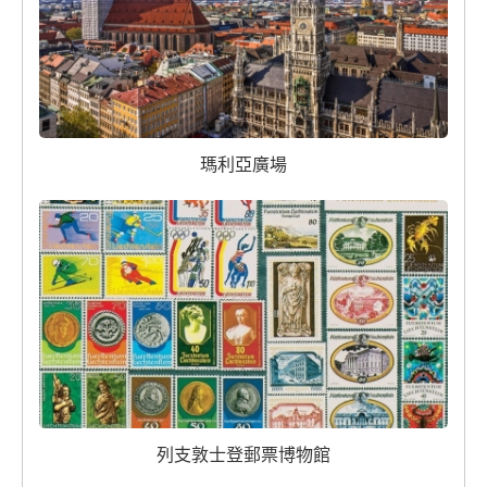
瑪利亞廣場
列支敦士登郵票博物館