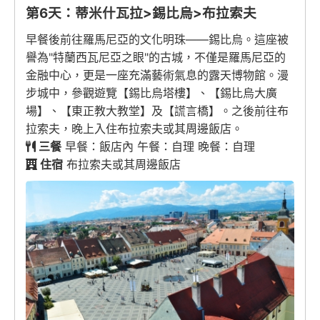
第6天：蒂米什瓦拉>錫比烏>布拉索夫
早餐後前往羅馬尼亞的文化明珠——錫比烏。這座被
譽為"特蘭西瓦尼亞之眼"的古城，不僅是羅馬尼亞的
金融中心，更是一座充滿藝術氣息的露天博物館。漫
步城中，參觀遊覽【錫比烏塔樓】、【錫比烏大廣
場】、【東正教大教堂】及【謊言橋】。之後前往布
拉索夫，晚上入住布拉索夫或其周邊飯店。
三餐
早餐：飯店內 午餐：自理 晚餐：自理
住宿
布拉索夫或其周邊飯店