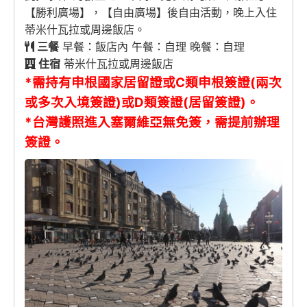
【勝利廣場】，【自由廣場】後自由活動，晚上入住
蒂米什瓦拉或周邊飯店。
三餐
早餐：飯店內 午餐：自理 晚餐：自理
住宿
蒂米什瓦拉或周邊飯店
*需持有申根國家居留證或C類申根簽證(兩次
或多次入境簽證)或D類簽證(居留簽證)。
*台灣護照進入塞爾維亞無免簽，需提前辦理
簽證。