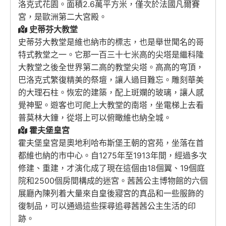
洛克式花園。面積2.6萬平方米，僅次於法國凡爾賽
宮，是歐洲第二大宮殿。
史蒂芬大教堂
史蒂芬大教堂是維也納市的標志，也是舉世聞名的哥
特式教堂之一。它那一百三十七米高的尖塔是繼科隆
大教堂之後全世界第二高的教堂尖塔。高高的穹頂，
巴洛克式繁復精美的祭壇，讓人過目難忘。雕刻華美
的大理石柱。恢宏的建築，配上斑斕的玻璃，讓人感
覺神聖。遊客也可爬上大教堂的南塔，坐電梯上去看
普莫林大鐘，從塔上可以俯瞰維也納全城。
霍夫堡皇宮
霍夫堡皇宮是奧地利哈布斯堡王朝的宮苑，坐落在首
都維也納的市中心。自1275年至1913年間，經過多次
修建、重建，才演化成了現在這個由18個翼、19個庭
院和2500個房間構成的迷宮。茜茜公主博物館的六個
展廳內陳列着大量來自皇後寢宮的真品和一些服飾的
復制品，可以通過這些探尋追尋茜茜公主生活的印
跡。