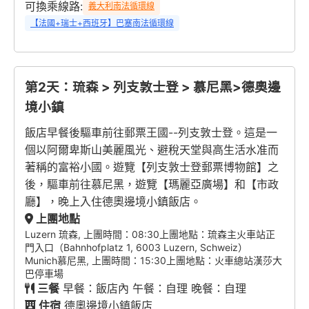
可換乘線路:
義大利南法循環線
【法國+瑞士+西班牙】巴塞南法循環線
第2天：琉森 > 列支敦士登 > 慕尼黑>德奧邊
境小鎮
飯店早餐後驅車前往郵票王國--列支敦士登。這是一
個以阿爾卑斯山美麗風光、避稅天堂與高生活水准而
著稱的富裕小國。遊覽【列支敦士登郵票博物館】之
後，驅車前往慕尼黑，遊覽【瑪麗亞廣場】和【市政
廳】，晚上入住德奧邊境小鎮飯店。
上團地點
Luzern 琉森, 上團時間：08:30上團地點：琉森主火車站正
門入口（Bahnhofplatz 1, 6003 Luzern, Schweiz）
Munich慕尼黑, 上團時間：15:30上團地點：火車總站漢莎大
巴停車場
三餐
早餐：飯店內 午餐：自理 晚餐：自理
住宿
德奧邊境小鎮飯店