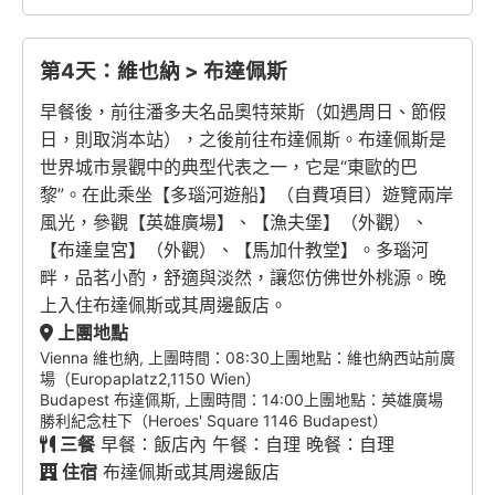
第4天：維也納 > 布達佩斯
早餐後，前往潘多夫名品奧特萊斯（如遇周日、節假
日，則取消本站），之後前往布達佩斯。布達佩斯是
世界城市景觀中的典型代表之一，它是“東歐的巴
黎”。在此乘坐【多瑙河遊船】（自費項目）遊覽兩岸
風光，參觀【英雄廣場】、【漁夫堡】（外觀）、
【布達皇宮】（外觀）、【馬加什教堂】。多瑙河
畔，品茗小酌，舒適與淡然，讓您仿佛世外桃源。晚
上入住布達佩斯或其周邊飯店。
上團地點
Vienna 維也納, 上團時間：08:30上團地點：維也納西站前廣
場（Europaplatz2,1150 Wien）
Budapest 布達佩斯, 上團時間：14:00上團地點：英雄廣場
勝利紀念柱下（Heroes' Square 1146 Budapest）
三餐
早餐：飯店內 午餐：自理 晚餐：自理
住宿
布達佩斯或其周邊飯店