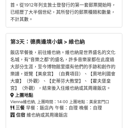
首。從1912年列支敦士登發行的第一套郵票開始時，
已經歷了大半個世紀，其所發行的郵票種類和數量，
不計其數。
第3天：德奧邊境小鎮 > 維也納
飯店早餐後，前往維也納。維也納是世界盛名的文化
名城，有“音樂之都”的盛名，許多音樂家都在此度過
大部分生涯，至今博物館里還有他們的手跡和創作的
樂譜，遊覽【美泉宮】（自費項目）、【奧地利國會
大廈】（外觀）、【史蒂芬大教堂】、【霍夫堡皇
宮】（外觀），結束後入住維也納或其周邊飯店。
上團地點
Vienna維也納, 上團時間：14:00 上團地點：美泉宮門口
三餐
早餐：飯店內 午餐：自理 晚餐：自理
住宿
維也納或其周邊飯店