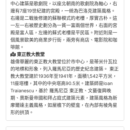
中心建築是歌劇院，以座北朝南的歌劇院為軸心，右
邊有7座19世紀建的宮殿，一統為巴洛克建築風格。
右邊是二戰後修建的蘇聯模式的老樓，厚實古朴。這
一左一右被歷史劃分為一貧一富兩個世界，右面的宮
殿是富人區，左邊的蘇式老樓是平民區。附近則是一
個風景歐美的商業步行街，兩旁有商店、電影院和咖
啡館。
東正教大教堂
雄偉華麗的東正教大教堂位於市中心，是蒂米什瓦拉
的地標和形象，列入羅馬尼亞的歷史紀念建築。 東正
教大教堂建於1936年至1941年，面積1,542平方米，
11座塔樓，其中的中央塔高90.5米。建築師是Ioan
Traianescu，基於 羅馬尼亞 東正教、文藝復興晚
期、奧斯曼帝國和拜占庭式建築元素，建築風格為新
摩爾達主義風格，如屋檐下的壁龛，在內部有棱角星
形的拱頂。