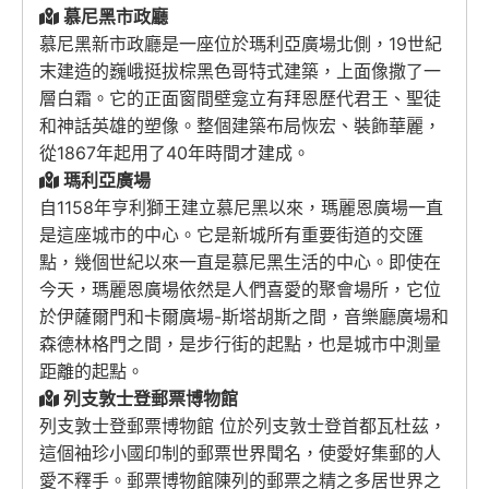
慕尼黑市政廳
慕尼黑新市政廳是一座位於瑪利亞廣場北側，19世紀
末建造的巍峨挺拔棕黑色哥特式建築，上面像撒了一
層白霜。它的正面窗間壁龛立有拜恩歷代君王、聖徒
和神話英雄的塑像。整個建築布局恢宏、裝飾華麗，
從1867年起用了40年時間才建成。
瑪利亞廣場
自1158年亨利獅王建立慕尼黑以來，瑪麗恩廣場一直
是這座城市的中心。它是新城所有重要街道的交匯
點，幾個世紀以來一直是慕尼黑生活的中心。即使在
今天，瑪麗恩廣場依然是人們喜愛的聚會場所，它位
於伊薩爾門和卡爾廣場-斯塔胡斯之間，音樂廳廣場和
森德林格門之間，是步行街的起點，也是城市中測量
距離的起點。
列支敦士登郵票博物館
列支敦士登郵票博物館 位於列支敦士登首都瓦杜茲，
這個袖珍小國印制的郵票世界聞名，使愛好集郵的人
愛不釋手。郵票博物館陳列的郵票之精之多居世界之