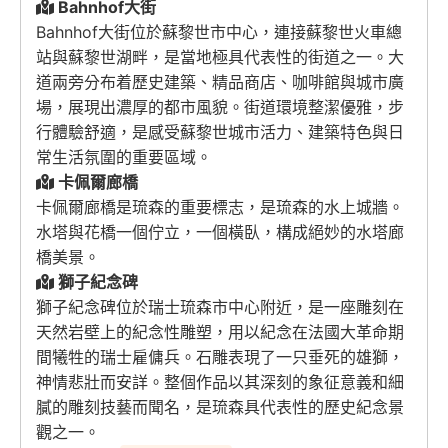
Bahnhof大街
Bahnhof大街位於蘇黎世市中心，連接蘇黎世火車總
站與蘇黎世湖畔，是當地極具代表性的街道之一。大
道兩旁分布着歷史建築、精品商店、咖啡館與城市廣
場，展現出濃厚的都市風貌。街道環境整潔優雅，步
行體驗舒適，是感受蘇黎世城市活力、建築特色與日
常生活氛圍的重要區域。
卡佩爾廊橋
卡佩爾廊橋是琉森的重要標志，是琉森的水上城牆。
水塔與花橋一個佇立，一個橫臥，構成絕妙的水塔廊
橋美景。
獅子紀念碑
獅子紀念碑位於瑞士琉森市中心附近，是一座雕刻在
天然岩壁上的紀念性雕塑，用以紀念在法國大革命期
間犧牲的瑞士雇傭兵。石雕表現了一只垂死的雄獅，
神情悲壯而安詳。整個作品以其深刻的象征意義和細
膩的雕刻技藝而聞名，是琉森具代表性的歷史紀念景
觀之一。