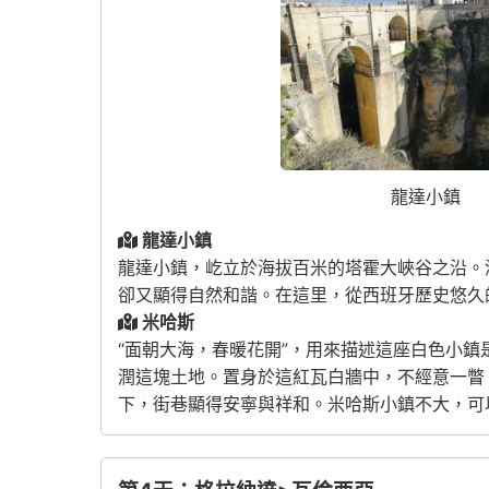
龍達小鎮
龍達小鎮
龍達小鎮，屹立於海拔百米的塔霍大峽谷之沿。
卻又顯得自然和諧。在這里，從西班牙歷史悠久
米哈斯
“面朝大海，春暖花開”，用來描述這座白色小
潤這塊土地。置身於這紅瓦白牆中，不經意一瞥
下，街巷顯得安寧與祥和。米哈斯小鎮不大，可