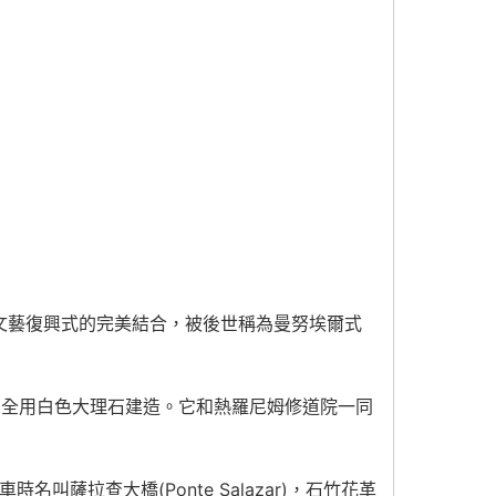
文藝復興式的完美結合，被後世稱為曼努埃爾式
，全用白色大理石建造。它和熱羅尼姆修道院一同
叫薩拉查大橋(Ponte Salazar)，石竹花革