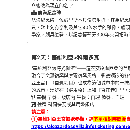
命後改為現在的名字。
航海紀念碑
航海紀念碑，位於里斯本貝倫塔附近，其為紀念航海家亨
只，碑上刻有亨利及其它80位水手的雕像，船
學家，颇具氣勢，以紀念葡萄牙300年來開拓海
第2天：塞維利亞>科爾多瓦
"塞維利亞讓時光倒流"——這座安達盧西亞的首
融合了文藝復興與摩爾復興風格，彩瓷鑲嵌的各
亞王宮】（自費項目）也成為這個城市中的一抹
的城市。漫步在【羅馬橋】上和【百花巷】里，
三餐
早餐：飯店內 午餐：自理 晚餐：自理
住宿
科爾多瓦或其周邊飯店
請注意：
①塞維利亞王宮如欲參觀，請
下單核對時間後
https://alcazardesevilla.infoticketing.com/