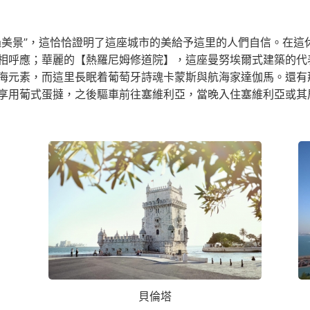
過美景”，這恰恰證明了這座城市的美給予這里的人們自信。在這
相呼應；華麗的【熱羅尼姆修道院】，這座曼努埃爾式建築的代
海元素，而這里長眠着葡萄牙詩魂卡蒙斯與航海家達伽馬。還有
享用葡式蛋撻，之後驅車前往塞維利亞，當晚入住塞維利亞或其
貝倫塔