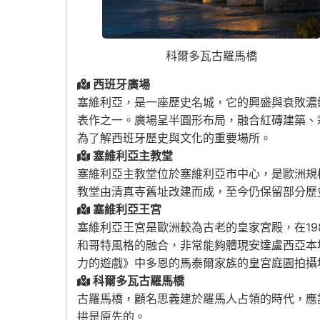
科爾多瓦古羅馬橋
西班牙廣場
塞維利亞，是一座歷史名城，它的興盛與衰敗濃
表作之一。廣場呈半圓形布局，融合紅磚建築、
為了解西班牙歷史與文化的重要場所。
塞維利亞主教堂
塞維利亞主教堂位於塞維利亞市中心，是歐洲規
教堂由清真寺舊址改建而成，至今仍保留部分歷
塞維利亞王宮
塞維利亞王宮是歐洲較為古老的皇家宮殿，在1
和哥特風格的融合，非常能夠體現安達盧西亞本
力的遊戲》中多恩的馬泰爾家族的皇宮庭園拍攝
科爾多瓦古羅馬橋
古羅馬橋，顧名思義建於羅馬人占領的時代，應該
拱是原先的。