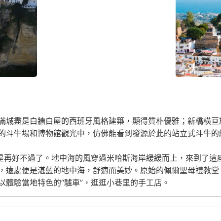
滿城盡是白牆白屋的西班牙風格建築，顯得質朴優雅；新橋橫亘
的斗牛場和博物館觀光中，仿佛能看到發源於此的站立式斗牛的
鎮是再好不過了。地中海的風穿過米哈斯海岸緩緩而上，來到了這
，遠處便是湛藍的地中海，舒適而美妙。原始的佩爾聖母禮教堂，
以體驗當地特色的“驢車”，逛逛小巷里的手工店。