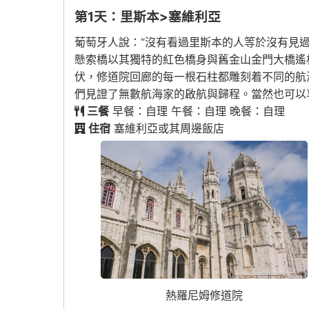
第1天：里斯本>塞維利亞
葡萄牙人說：“沒有看過里斯本的人等於沒有見
懸索橋以其獨特的紅色橋身與舊金山金門大橋遙
伏，修道院回廊的每一根石柱都雕刻着不同的航
們見證了無數航海家的啟航與歸程。當然也可以
三餐
早餐：自理 午餐：自理 晚餐：自理
住宿
塞維利亞或其周邊飯店
熱羅尼姆修道院