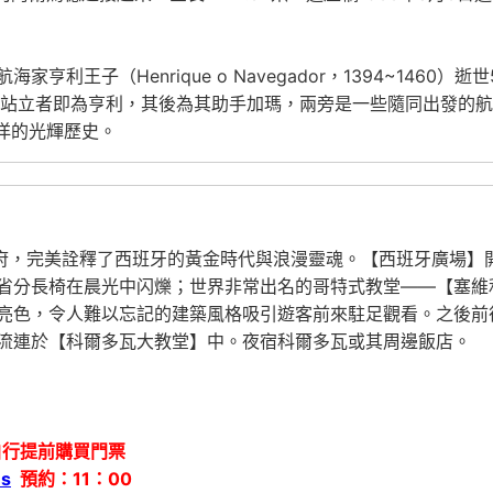
利王子（Henrique o Navegador，1394~1460
頭站立者即為亨利，其後為其助手加瑪，兩旁是一些隨同出發的
洋的光輝歷史。
府，完美詮釋了西班牙的黃金時代與浪漫靈魂。【西班牙廣場】開
省分長椅在晨光中闪爍；世界非常出名的哥特式教堂——【塞維
亮色，令人難以忘記的建築風格吸引遊客前來駐足觀看。之後前
流連於【科爾多瓦大教堂】中。夜宿科爾多瓦或其周邊飯店。
自行提前購買門票
es
預約：11：00