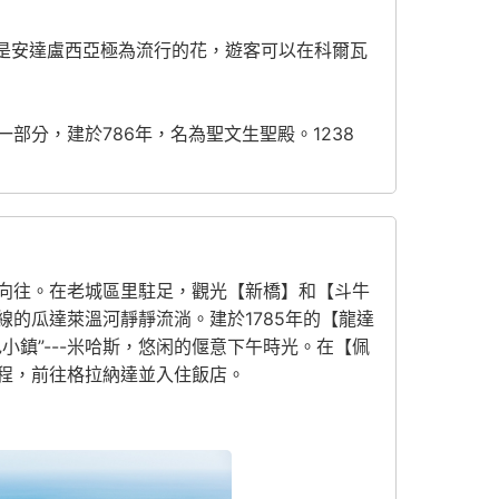
。天竺葵是安達盧西亞極為流行的花，遊客可以在科爾瓦
分，建於786年，名為聖文生聖殿。1238
向往。在老城區里駐足，觀光【新橋】和【斗牛
的瓜達萊溫河靜靜流淌。建於1785年的【龍達
鎮”---米哈斯，悠闲的偃意下午時光。在【佩
程，前往格拉納達並入住飯店。