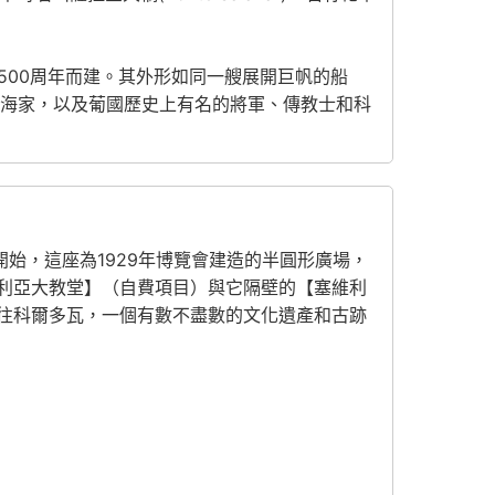
）逝世500周年而建。其外形如同一艘展開巨帆的船
航海家，以及葡國歷史上有名的將軍、傳教士和科
始，這座為1929年博覽會建造的半圓形廣場，
利亞大教堂】（自費項目）與它隔壁的【塞維利
往科爾多瓦，一個有數不盡數的文化遺產和古跡