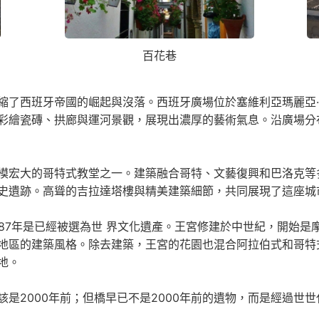
百花巷
縮了西班牙帝國的崛起與沒落。西班牙廣場位於塞維利亞瑪麗亞
彩繪瓷磚、拱廊與運河景觀，展現出濃厚的藝術氣息。沿廣場分
模宏大的哥特式教堂之一。建築融合哥特、文藝復興和巴洛克等
史遺跡。高聳的吉拉達塔樓與精美建築細節，共同展現了這座城
987年是已經被選為世 界文化遺產。王宮修建於中世紀，開始
地區的建築風格。除去建築，王宮的花園也混合阿拉伯式和哥特
地。
是2000年前；但橋早已不是2000年前的遺物，而是經過世世代