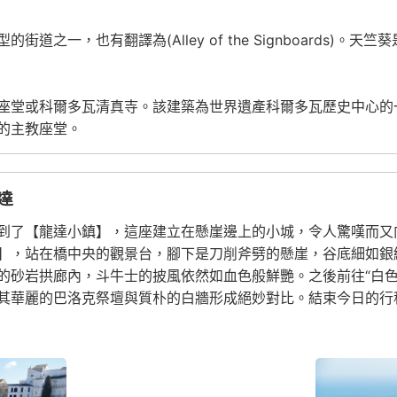
之一，也有翻譯為(Alley of the Signboards)
堂或科爾多瓦清真寺。該建築為世界遺產科爾多瓦歷史中心的一部
的主教座堂。
達
到了【龍達小鎮】，這座建立在懸崖邊上的小城，令人驚嘆而又
】，站在橋中央的觀景台，腳下是刀削斧劈的懸崖，谷底細如銀線
砂岩拱廊內，斗牛士的披風依然如血色般鮮艷。之後前往“白色小
其華麗的巴洛克祭壇與質朴的白牆形成絕妙對比。結束今日的行