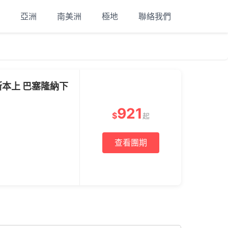
亞洲
南美洲
極地
聯絡我們
）
本上 巴塞隆納下
921
$
起
查看團期