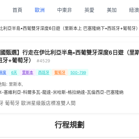
首頁
歐洲
中東非
英愛
美加
紐澳
比利亞半島•西葡雙牙深度6日遊（里斯本上 巴塞隆納下•西班牙+葡萄牙
國甄選】行走在伊比利亞半島•西葡雙牙深度6日遊（里斯
班牙+葡萄牙）
#4529
深度
6天
里斯本
西班牙
葡萄牙
500-799
地點:
里斯本
,
本-塞維利亞-科爾多瓦-龍達-米哈斯-格拉納達-瓦倫西亞-巴塞隆納
牙 葡萄牙 歐洲星級飯店標准雙人間
行程規劃