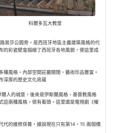
科爾多瓦大教堂
·路易莎公園旁，是西班牙地區主義建築風格的代
布的彩瓷壁龛描繪了西班牙各地風貌，使這里成
多種風格，內部空間莊嚴開闊，藝術珍品豐富。
市深厚的歷史文化底蘊
是摩爾人的城堡，後來是伊斯蘭風格、基督教風格
式這兩種風格，很有看頭。這里還是電視劇《權
代的維修保養，據說現在只有第14、15 兩個橋