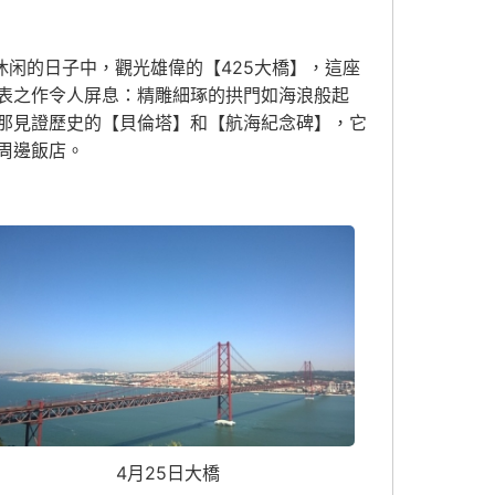
休闲的日子中，觀光雄偉的【425大橋】，這座
表之作令人屏息：精雕細琢的拱門如海浪般起
那見證歷史的【貝倫塔】和【航海紀念碑】，它
周邊飯店。
4月25日大橋