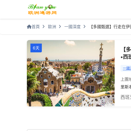
首頁
歐洲
一國深度
【多國甄選】行走在伊
6天
【多
•西
一國
上團
里斯
西班