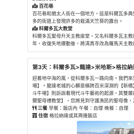
百花巷
百花巷和猶太人街在一個地方，這是科爾瓦多典型的街道
多的街道上發現許多的栽滿天竺葵的露台。
科爾多瓦大教堂
科爾多瓦聖母升天主教座堂，又名科爾多瓦主教座
年，收復失地運動後，將清真寺改為羅馬天主教
第3天：科爾多瓦>龍達>米哈斯>格拉納
迎着地中海的風，從科爾多瓦一路向南。我們來
場】。龍達老城的心髒是橫跨百米深淵的【新橋
斗牛場】則訴說着現代斗牛藝術的起源，其雙層的
爾聖母禮教堂】，您將見到守護漁民的聖母像，
三餐
早餐：飯店內 午餐：自理 晚餐：自理
住宿
格拉納達或其周邊飯店